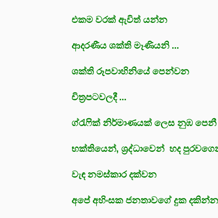
එකම වරක් ඇවිත් යන්න
ආදරණීය ශක්ති මෑණියනි ...
ශක්ති රූපවාහිනියේ පෙන්වන
චිත්‍රපටවලදී ...
ග්රැෆික් නිර්මාණයක් ලෙස නුඹ පෙනී 
භක්තියෙන්, ශ්‍රද්ධාවෙන් හද පුරවග
වැඳ නමස්කාර දක්වන
අපේ අහිංසක ජනතාවගේ දුක දකින්