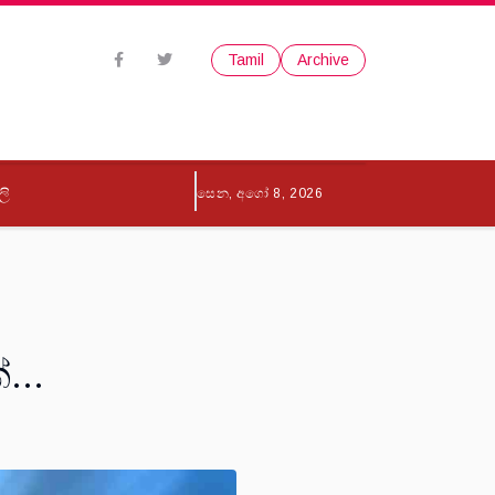
Tamil
Archive
ලි
සෙන, අගෝ 8, 2026
...