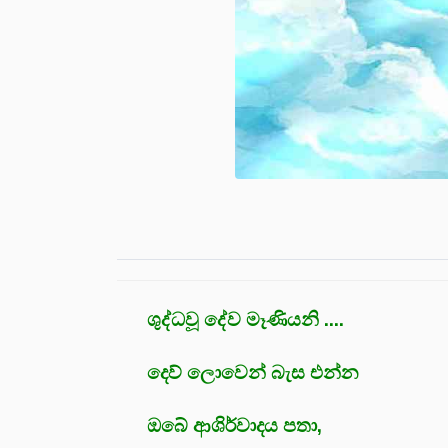
ශුද්ධවූ දේව මෑණියනි ....
දෙව් ලොවෙන් බැස එන්න
ඔබේ ආශිර්වාදය පතා,