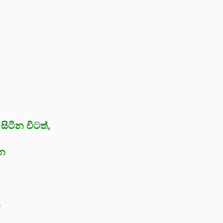
සිටින විටත්,
ෙන
න