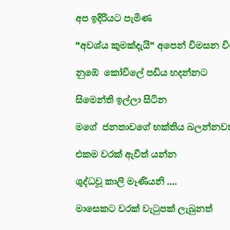
අප ඉදිරියට පැමිණ
"අවශ්ය කුමක්දැයි" අපෙන් විමසන ව
නුඹේ කෝවිලේ පඩිය හදන්නට
සිමෙන්ති ඉල්ලා සිටින
මගේ ජනතාවගේ භක්තිය බලන්නව
එකම වරක් ඇවිත් යන්න
ශුද්ධවූ කාලි මෑණියනි ....
මාසෙකට වරක් වැටුපක් ලැබුනත්