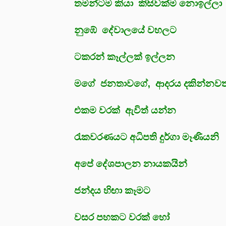
තමන්ටම කියා කිසිවක්ම නොඉල්ලා
නුඹේ දේවාලයේ වහලට
ටකරන් කෑල්ලක් ඉල්ලන
මගේ ජනතාවගේ, ආදරය දකින්නවත
එකම වරක් ඇවිත් යන්න
රැකවරණයට අධිපති දුර්ගා මෑණියනි
අපේ දේශපාලන නායකයින්
ජන්දය හිඟා කෑමට
වසර පහකට වරක් හෝ