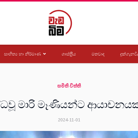
සාහිත්‍ය හා නිර්මාණ
ශාස්ත‍්‍රීය
මතවාද
දුක්ගැනවි
සමිති විත්ති
ද්ධවූ මාරි මෑණියන්ට ආයාචනයක්
2024-11-01