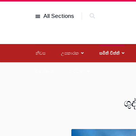
All Sections
නිවස
උපකාරක
සමිති විත්ති
විශේෂාංග
සංවිධාන
ශු