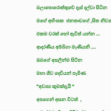
බලාපොරොත්තුවේ දෑස් දල්වා සිටින
මගේ අහිංසක ජනතාවගේ ,සිත නිව
එකම වරක් හෝ ඇවිත් යන්න ...
ආදරණීය අම්බිගා මෑණියනි ....
ඔබගේ අසලින්ම සිටින
මහා ශිව දෙවියන් පැමිණ
"අවශ්‍ය කුමක්දැයි "
අපගෙන් අසන විටත් ,