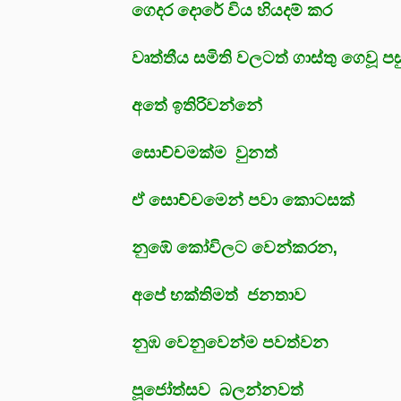
ගෙදර දොරේ විය හියදම් කර
වෘත්තීය සමිති වලටත් ගාස්තු ගෙවූ ප
අතේ ඉතිරිවන්නේ
සොච්චමක්ම වුනත්
ඒ සොච්චමෙන් පවා කොටසක්
නුඹේ කෝවිලට වෙන්කරන,
අපේ භක්තිමත් ජනතාව
නුඹ වෙනුවෙන්ම පවත්වන
පූජෝත්සව බලන්නවත්