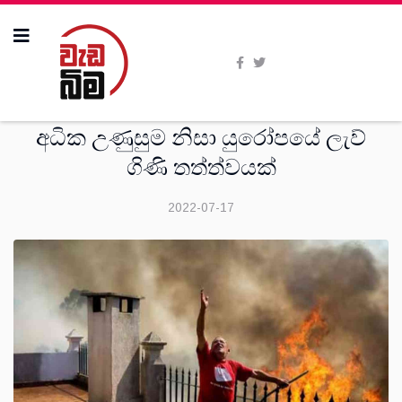
විදෙස්
අධික උණුසුම නිසා යුරෝපයේ ලැව්
ගිණි තත්ත්වයක්
2022-07-17