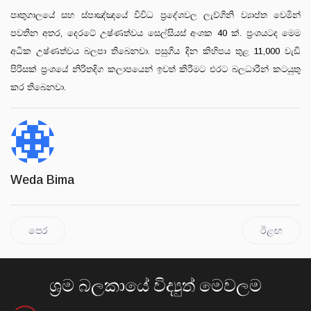
පෘතුගාලයේ සහ ස්පාඤ්ඤයේ විවිධ ප්‍රදේශවල ලැව්ගිනි ව්‍යාප්ත වෙමින්
පවතින අතර, දෙරටේ උෂ්ණත්වය සෙල්සියස් අංශක 40 ක්. ප්‍රංශයටද මෙම
අධික උෂ්ණත්වය බලපා තිබෙනවා. පසුගිය දින කිහිපය තුළ 11,000 වැඩි
පිරිසක් ප්‍රංශයේ නිරිතදිග කලාපයෙන් ඉවත් කිරීමට එරට බලධාරීන් කටයුතු
කර තිබෙනවා.
Weda Bima
පෙර
ඊළඟ
ශ්‍රම බලකායේ විද්‍යුත් මෙවලම