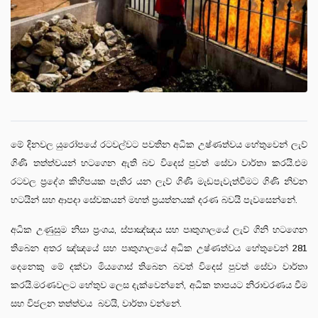
මේ දිනවල යුරෝපයේ රටවල්වට පවතින අධික උෂ්ණත්වය හේතුවෙන් ලැව්
ගිණි තත්ත්වයන් හටගෙන ඇති බව විදෙස් පුවත් සේවා වාර්තා කරයි.එම
රටවල ප්‍රදේශ කිහිපයක පැතිර යන ලැව් ගිණි මැඩපැවැත්වීමට ගිණි නිවන
භටයින් සහ ආපදා සේවකයන් මහත් ප්‍රයත්නයක් දරණ බවයි පැවසෙන්නේ.
අධික උණුසුම නිසා ප්‍රංශය, ස්පාඤ්ඤය සහ පෘතුගාලයේ ලැව් ගිනි හටගෙන
තිබෙන අතර ඤ්ඤයේ සහ පෘතුගාලයේ අධික උෂ්ණත්වය හේතුවෙන් 281
දෙනෙකු මේ දක්වා මියගොස් තිබෙන බවත් විදෙස් පුවත් සේවා වාර්තා
කරයි.මරණවලට හේතුව ලෙස දැක්වෙන්නේ, අධික තාපයට නිරාවරණය වීම
සහ විජලන තත්ත්වය බවයි, වාර්තා වන්නේ.