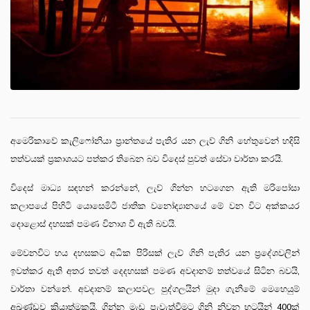
අමෙරිකාවේ කැලිෆෝනියා ප්‍රාන්ත‍යේ පැතිර යන ලැව් ගිනි හේතුවෙන් හදිසි
තත්වයක් ප්‍රකාශයට පත්කර තිබෙන බව විදෙස් පුවත් සේවා වාර්තා කරයි.
විදෙස් මාධ්‍ය සඳහන් කරන්නේ, ලැව් ගින්න හටගෙන ඇති මරිපෝසා
කලාපයේ පිහිටි යොසෙමිටී ජාතික වනෝද්‍යානයේ මේ වන විට අක්කයර
දොළොස් දහසක් පමණ විනාශ වී ඇති බවයි.
මේවනවිට හය දහසකට අධික පිරිසක් ලැව් ගිනි පැතිර යන ප්‍රදේශවලින්
ඉවත්කර ඇති අතර තවත් දෙදහසක් පමණ අවදානම් තත්වයේ සිටින බවයි,
වාර්තා වන්නේ. අවදානම් කලාපවල පුද්ගලයින් මුදා ගැනීමේ මෙහෙයුම්
අඛණ්ඩව ක්‍රියාත්මකයි. ගින්න මැඩ පැවැත්වීමට ගිනි නිවන භටයින් 400ක්