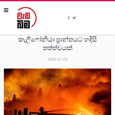
විදෙස්
කැලිෆෝනියා ප්‍රාන්තයට හදිසි
තත්ත්වයක්
2022-07-24