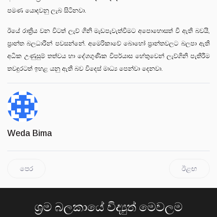
පමණ යොදවනු ලැබ සිටිනවා.
ඊයේ රාත්‍රිය වන විටත් ලැව් ගිනි මැඩපැවැත්වීමට අපොහොසත් වී ඇති බවයි,
ප්‍රාන්ත බලධාරීන් පවසන්නේ. අමෙරිකාවේ බොහෝ ප්‍රාන්තවලට බලපා ඇති
අධික උණුසුම් තත්වය හා දේශගුණික විපර්යාස හේතුවෙන් ලැව්ගිනි පැතිරීම
තවදුරටත් ඉහළ යනු ඇති බව විදෙස් මාධ්‍ය පෙන්වා දෙනවා.
Weda Bima
පෙර
ඊළඟ
ශ්‍රම බලකායේ විද්‍යුත් මෙවලම