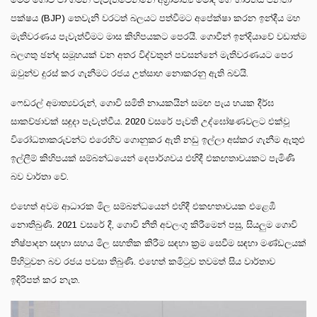
පක්ෂය (BJP) තෙවැනි වරටත් බලයට පත්වීමට අපේක්ෂා කරන ඉන්දීය මහ
මැතිවරණය පැවැත්වීමට මාස කිහිපයකට පෙරයි. ගොවීන් ඉන්දියාවේ වඩාත්ම
බලගතු ඡන්ද සමූහයක් වන අතර විද්වතුන් පවසන්නේ මැතිවරණයට පෙර
ඔවුන්ව දුරස් කර ගැනීමට රජය උත්සාහ නොකරනු ඇති බවයි.
ෆෙඩරල් අමාත්‍යවරුන්, ගොවි සමිති නායකයින් සමඟ පැය හයක දීර්ඝ
සාකච්ඡාවක් සඳුදා පැවැත්වීය. 2020 වසරේ පැවති උද්ඝෝෂණවලට එක්වූ
විරෝධතාකරුවන්ට එරෙහිව ගොනුකර ඇති නඩු ඉල්ලා අස්කර ගැනීම ඇතුළු
ඉල්ලීම් කිහිපයක් සම්බන්ධයෙන් දෙපාර්ශවය එහිදී එකඟතාවයකට පැමිණි
බව වාර්තා වේ.
එහෙත් අවම ආධාරක මිල සම්බන්ධයෙන් එහිදී එකඟතාවයක එළෙඹී
නොතිබුණි. 2021 වසරේ දී, ගොවි නීති අවලංගු කිරීමෙන් පසු, සියලුම ගොවි
නිෂ්පාදන සඳහා සහය මිල සහතික කිරීම සඳහා ක්‍රම සෙවීම සඳහා මණ්ඩලයක්
පිහිටුවන බව රජය පවසා තිබුණි. එහෙත් කමිටුව තවමත් සිය වාර්තාව
ඉදිරිපත් කර නැත.