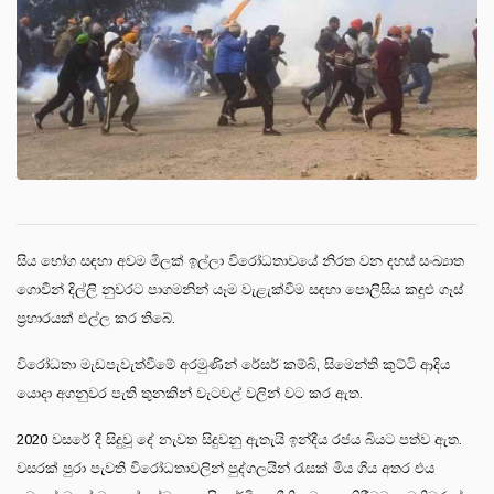
සිය භෝග සඳහා අවම මිලක් ඉල්ලා විරෝධතාවයේ නිරත වන දහස් සංඛ්‍යාත
ගොවීන් දිල්ලි නුවරට පාගමනින් යෑම වැළැක්වීම සඳහා පොලිසිය කඳුළු ගෑස්
ප්‍රහාරයක් එල්ල කර තිබේ.
විරෝධතා මැඩපැවැත්වීමේ අරමුණින් රේසර් කම්බි, සිමෙන්ති කුට්ටි ආදිය
යොදා අගනුවර පැති තුනකින් වැටවල් වලින් වට කර ඇත.
2020 වසරේ දී සිදුවූ දේ නැවත සිදුවනු ඇතැයි ඉන්දීය රජය බියට පත්ව ඇත.
වසරක් පුරා පැවති විරෝධතාවලින් පුද්ගලයින් රැසක් මිය ගිය අතර එය