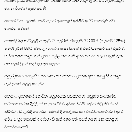
අවසන් වූයේ මතභේදාත්මක කෘෂිකාර්මික නීති අවලංගු කිරීමට ඇමතිවරුන්
එකඟ වීමෙන් පසුව පමණි.
එහෙත් වසර තුනක් ගතවී ඇතත් අනෙකුත් ඉල්ලීම් ඉටුවී නොමැති බව
ගොවීහු පවසති.
අඟහරුවාදා නවදිල්ලි අගනුවරට උතුරින් කිලෝමීටර් 200ක් (සැතපුම් 125ක්)
පමණ දුරින් පිහිටි අම්බාලා නගරය ආසන්නයේ දී විරෝධතාකරුවන් විසුරුවා
හැරීම සඳහා කඳුළු ගෑස් ප්‍රහාර එල්ල කර ඇති අතර එය ඡායාරූප වලින් දැක
ගත හැකි වුයේ තද වලාකුළු ලෙසය.
සදුදා දිනයේ පොලිසිය හර්යානා සහ පන්ජාබ් ප්‍රාන්ත අතර ෂම්බුහිදී ද කඳුළු
ගෑස් ප්‍රහාර එල්ල කළේය.
පන්ජාබ් ප්‍රාන්තයේ ගොවීන් බහුතරයක් පවසන්නේ, ඔවුන්ට සාමකාමීව
හර්යානා හරහා දිල්ලි වෙත ළඟා වීමට අවශ්‍ය බවයි. නමුත් ඔවුන්ට එසේ
කිරීමට ඉඩ ලබාදී නොමැත. ෂම්බුහිදී පොලිසිය සහ විරෝධතාකරුවන් අතර
ගුටිබැට හුවමාරුවක් ද වාර්තා වී ඇති අතර එහි පවතින්නේ නොසන්සුන්
වාතාවරණයකි.