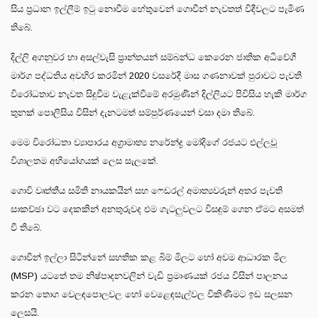
සිය ප්‍රධාන ඉල්ලීම් ඉටු නොවීම හේතුවෙන් ගොවීන් නැවතත් විදීවලට පැමිණ
තිබේ.
දිල්ලි අගනුවර හා අසල්වැසි ප්‍රාන්තයන් සම්බන්ධ කෙරෙන ජාතික අධිවේගී
මාර්ග පද්ධතිය අවහිර කරමින් 2020 වසරේදී මාස ගණනාවක් පුරාවට පැවති
විරෝධතාව නැවත සිදුවීම වැළැක්වීමේ අරමුණින් දිල්ලියට පිවිසිය හැකි මාර්ග
තුනක් පොලිසිය විසින් දැනටමත් සම්පුර්ණයෙන් වසා දමා තිබේ.
මෙම විරෝධතා ව්‍යාපාරය අග්‍රාමාත්‍ය නරේන්ද්‍ර මෝදිගේ රජයට එල්ලවූ
විශාලතම අභියෝගයක් ලෙස සැලකේ.
ගොවි වෘත්තීය සමිති නායකයින් සහ ෆෙඩරල් අමාත්‍යවරුන් අතර පැවති
සාකච්ඡා වට දෙකකින් අනතුරුවද එම ගැටලුවලට විසඳුම් ගෙන ඒමට අසමත්
වී තිබේ.
ගොවීන් ඉල්ලා සිටින්නේ සහතික කළ බිම් මිලට හෝ අවම ආධාරක මිල
(MSP) යටතේ තම නිෂ්පාදනවලින් වැඩි ප්‍රමාණයක් රජය විසින් පාලනය
කරන තොග වෙලඳපොලවල හෝ වෙළෙඳසැල්වල විකිණීමට ඉඩ සලසන
ලෙසයි.