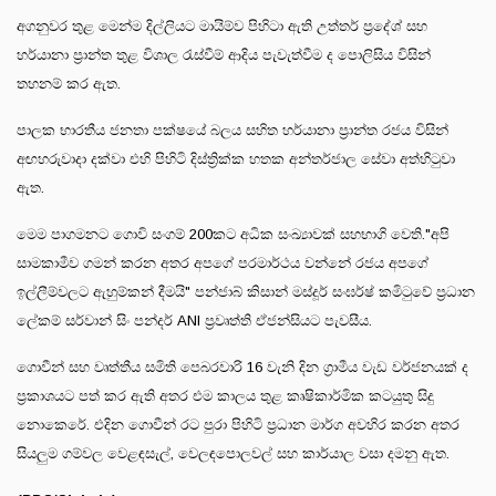
අගනුවර තුළ මෙන්ම දිල්ලියට මායිම්ව පිහිටා ඇති උත්තර් ප්‍රදේශ් සහ
හර්යානා ප්‍රාන්ත තුළ විශාල රැස්වීම් ආදිය පැවැත්වීම ද පොලිසිය විසින්
තහනම් කර ඇත.
පාලක භාරතීය ජනතා පක්ෂයේ බලය සහිත හර්යානා ප්‍රාන්ත රජය විසින්
අඟහරුවාදා දක්වා එහි පිහිටි දිස්ත්‍රික්ක හතක අන්තර්ජාල සේවා අත්හිටුවා
ඇත.
මෙම පාගමනට ගොවි සංගම් 200කට අධික සංඛ්‍යාවක් සහභාගි වෙති."අපි
සාමකාමීව ගමන් කරන අතර අපගේ පරමාර්ථය වන්නේ රජය අපගේ
ඉල්ලීම්වලට ඇහුම්කන් දීමයි" පන්ජාබ් කිසාන් මස්දූර් සංඝර්ෂ් කමිටුවේ ප්‍රධාන
ලේකම් සර්වාන් සිං පන්දර් ANI ප්‍රවෘත්ති ඒජන්සියට පැවසීය.
ගොවීන් සහ වෘත්තීය සමිති පෙබරවාරි 16 වැනි දින ග්‍රාමීය වැඩ වර්ජනයක් ද
ප්‍රකාශයට පත් කර ඇති අතර එම කාලය තුළ කෘෂිකාර්මික කටයුතු සිදු
නොකෙරේ. එදින ගොවීන් රට පුරා පිහිටි ප්‍රධාන මාර්ග අවහිර කරන අතර
සියලුම ගම්වල වෙළඳසැල්, වෙලඳපොලවල් සහ කාර්යාල වසා දමනු ඇත.