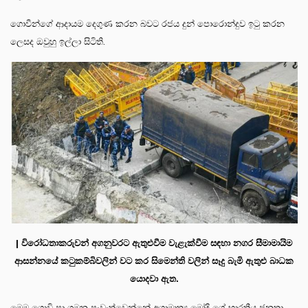
ගොවීන්ගේ ආදායම දෙගුණ කරන බවට රජය දුන් පොරොන්දුව ඉටු කරන
ලෙසද ඔවුහු ඉල්ලා සිටිති.
| විරෝධතාකරුවන් අගනුවරට ඇතුළුවීම වැළැක්වීම සඳහා නගර සීමාමායිම
ආසන්නයේ කටුකම්බිවලින් වට කර සිමෙන්ති වලින් සෑදු බැමි ඇතුළු බාධක
යොදවා ඇත.
මෙම ගොවි පා ගමන පැවැත්වෙන්නේ අග්‍රාමාත්‍ය මෝදි ගේ භාරතීය ජනතා