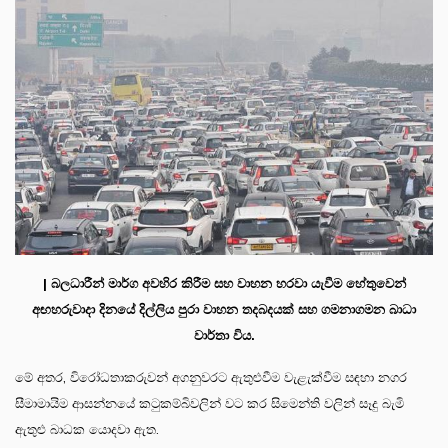
| බලධාරීන් මාර්ග අවහිර කිරීම සහ වාහන හරවා යැවීම හේතුවෙන්
අඟහරුවාදා දිනයේ දිල්ලිය පුරා වාහන තදබදයක් සහ ගමනාගමන බාධා
වාර්තා විය.
මේ අතර, විරෝධතාකරුවන් අගනුවරට ඇතුළුවීම වැළැක්වීම සඳහා නගර
සීමාමායිම ආසන්නයේ කටුකම්බිවලින් වට කර සිමෙන්ති වලින් සෑදු බැමි
ඇතුළු බාධක යොදවා ඇත.