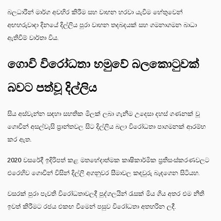
බලධාරීන් මාර්ග අවහිර කිරීම සහ වාහන හරවා යැවීම හේතුවෙන්
අඟහරුවාදා දිනයේ දිල්ලිය පුරා වාහන තදබදයක් සහ ගමනාගමන බාධා
ඇතිවීම් වාර්තා විය.
ගොවි විරෝධතා හමුවේ බලකොටුවක්
බවට පත්වූ දිල්ලිය
සිය අස්වැන්න සඳහා සහතික මිලක් ලබා ගැනීම උදෙසා දහස් ගණනක් වූ
ගොවීන් අසල්වැසි ප්‍රාන්තවල සිට දිල්ලිය බලා විරෝධතා පාගමනක් ආරම්භ
කර ඇත.
2020 වසරේදී ඉදිරිපත් කළ මතභේදාත්මක කෘෂිකාර්මික ප්‍රතිසංස්කරණවලට
එරෙහිව ගොවීන් විසින් දිල්ලි අගනුවර සීමාවල කඳවුරු බැඳගෙන සිටියහ.
වසරක් පුරා පැවති විරෝධතාවලදී පුද්ගලයින් රැසක් මිය ගිය අතර එම නීති
ඉවත් කිරීමට රජය එකඟ වීමෙන් පසුව විරෝධතා අතහරින ලදී.