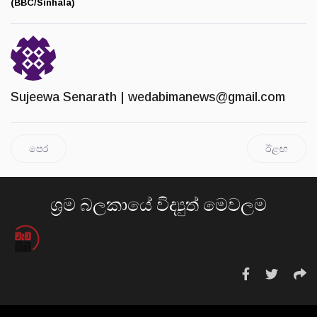
(BBC/Sinhala)
Sujeewa Senarath |
wedabimanews@gmail.com
පෙර
ඊළඟ
ශ්‍රම බලකායේ විද්‍යුත් මෙවලම