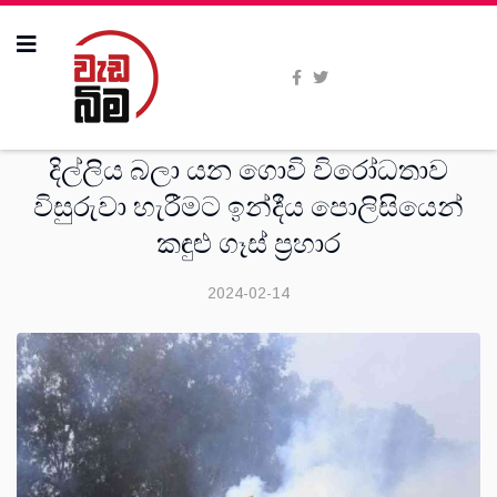
විදෙස්
දිල්ලිය බලා යන ගොවි විරෝධතාව
විසුරුවා හැරීමට ඉන්දීය පොලිසියෙන්
කඳුළු ගෑස් ප්‍රහාර
2024-02-14