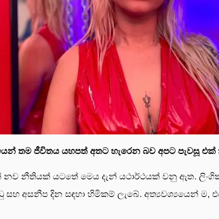
යෙන් තම ජීවිතය යහපත් අතට හැරෙන බව අපට පැවසූ එක්
ව නීතියක් යටතේ මෙය දැන් යථාර්ථයක් වනු ඇත. ලිංගික ශ්‍
ිවාඩු සහ අසනීප දින සඳහා හිමිකම් ලැබේ. අත්‍යවශ්‍යයෙන්