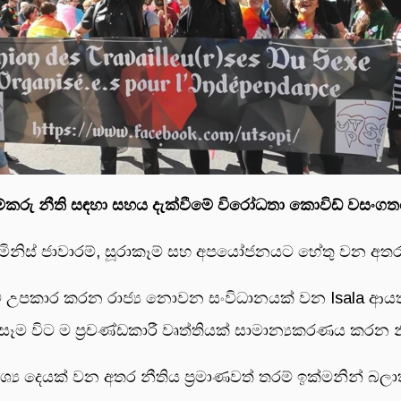
 කම්කරු නීති සඳහා සහය දැක්වීමේ විරෝධතා කොවිඩ් වසංගත
ය, මිනිස් ජාවාරම්, සූරාකෑම් සහ අපයෝජනයට හේතු වන 
කයින්ට උපකාර කරන රාජ්‍ය නොවන සංවිධානයක් වන Isala 
 විට ම ප්‍රචණ්ඩකාරී වෘත්තියක් සාමාන්‍යකරණය කරන නි
යාවශ්‍ය දෙයක් වන අතර නීතිය ප්‍රමාණවත් තරම් ඉක්මනින්