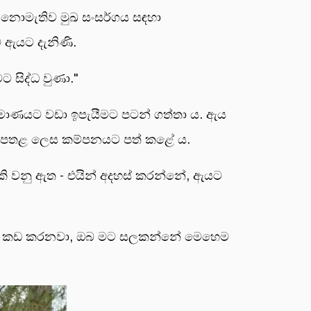
් නොමැතිව මුඛ සංසර්ගය සඳහා
 ඇයට දැනිණි.
 සිද්ධ වුණා."
ප්‍රමාණයට වඩා ඉපැයීමට පටන් ගත්තා ය. ඇය
ව බරපතළ ලෙස කම්පනයට පත් කළේ ය.
හැකි වනු ඇත - එයින් අදහස් කරන්නේ, ඇයට
දේසි කඩ කරනවා, ඔබ මට සලකන්නේ මෙහෙම