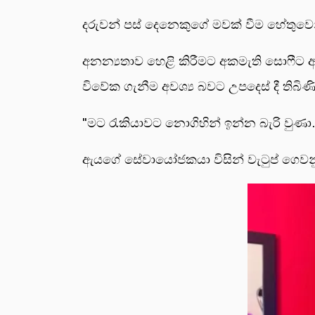
දරුවන් පස් දෙනෙකුගේ මවක් වීම හේතුවෙ
අනන්‍යතාව හෙළි කිරීමට අකමැති සොෆීට 
විවේක ගැනීම අවශ්‍ය බවට උපදෙස් දී තිබ
"මට රැකියාවට නොගිහින් ඉන්න බැරි වුණා.
ඇයගේ සේවායෝජකයා විසින් වැටුප් ගෙවනු