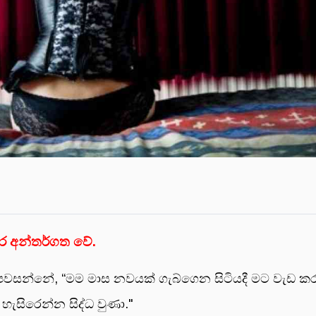
තර අන්තර්ගත වේ.
සන්නේ, “මම මාස නවයක් ගැබ්ගෙන සිටියදී මට වැඩ කරන්න
හැසිරෙන්න සිද්ධ වුණා."