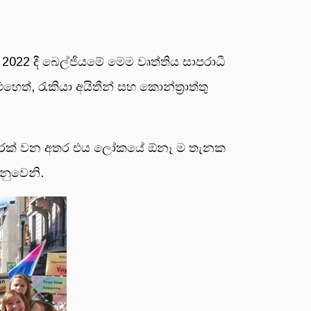
. 2022 දී බෙල්ජියමේ මෙම වෘත්තිය සාපරාධී
ත්, රැකියා අයිතීන් සහ කොන්ත්‍රාත්තු
 පියවරක් වන අතර එය ලෝකයේ ඕනෑ ම තැනක
යනුවෙනි.