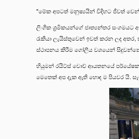
"මේක අපටත් මනුෂ්‍යයින් විදිහට ජීවත් වෙ
ලිංගික ශ්‍රමිකයන්ගේ ජාත්‍යන්තර සංගමයට අ
රැකියා ලැයිස්තුවෙන් ඉවත් කරන ලද අතර, ත
ස්ථාපනය කිරීම ගෝලීය වශයෙන් සිදුවන්න
හියුමන් රයිට්ස් වොච් ආයතනයේ පර්යේෂක
මෙතෙක් අප දැක ඇති හොඳ ම පියවර යි. සෑම