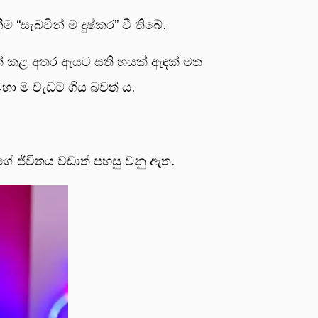
සැබවින් ම දුෂ්කර” වී තිබේ.
මක් කළ අතර ඇයට සති හයක් ඇඳක් මත
හා ම වැඩට ගිය බවත් ය.
ේ ජීවිතය වඩාත් පහසු වනු ඇත.