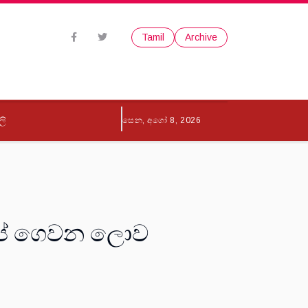
Tamil
Archive
ලි
සෙන, අගෝ 8, 2026
වැටුප් ගෙවන ලොව