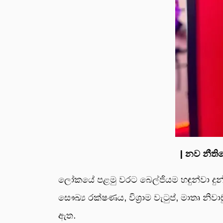
| නව නීති
ලෝකයේ පළමු වරට බෙල්ජියම හඳුන්වා දුන් න
සෞඛ්‍ය රක්ෂණය, විශ්‍රාම වැටුප්, මාතෘ න
ඇත.