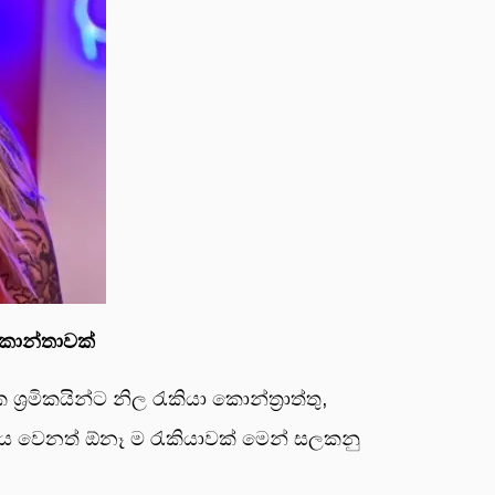
 කාන්තාවක්
රමිකයින්ට නිල රැකියා කොන්ත්‍රාත්තු,
 ම, එය වෙනත් ඕනෑ ම රැකියාවක් මෙන් සලකනු