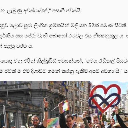
න්න ලැබුණු අවස්ථාවක්," සොෆී පවසයි.
නුව ලොව පුරා ලිංගික ශ්‍රමිකයින් මිලියන 52ක් පමණ සිටිති
ුර්කිය සහ පේරු වැනි බොහෝ රටවල එය නීත්‍යනුකූල ය. එහෙ
ේ පළමු වරට ය.
යෙකු වන එරින් කිල්බ්‍රයිඩ් පවසන්නේ, “මෙය රැඩිකල්
 රටක් ම එම දිශාවට ගමන් කරනු දැකීම අපට අවශ්‍ය යි," 