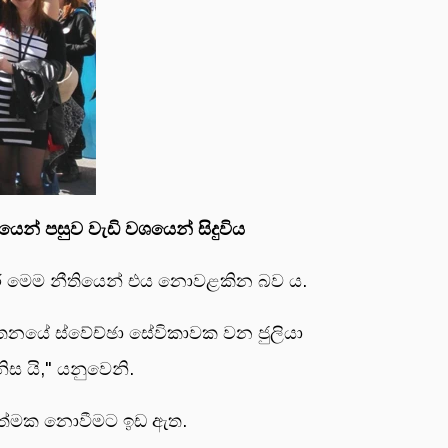
යෙන් පසුව වැඩි වශයෙන් සිදුවිය
අතර මෙම නීතියෙන් එය නොවළකින බව ය.
ආයතනයේ ස්වේච්ඡා සේවිකාවක වන ජුලියා
ස යි," යනුවෙනි.
 බලාත්මක නොවීමට ඉඩ ඇත.