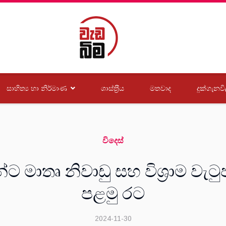
සාහිත්‍ය හා නිර්මාණ
ශාස්ත‍්‍රීය
මතවාද
දුක්ගැනවි
විදෙස්
යින්ට මාතෘ නිවාඩු සහ විශ්‍රාම 
පළමු රට
2024-11-30