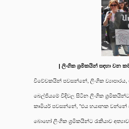
| ලිංගික ශ්‍රමිකයින් සඳහා වන
විවේචකයින් පවසන්නේ, ලිංගික ව්‍යාපාර
බෙල්ජියමේ වීදිවල සිටින ලිංගික ශ්‍රමි
කෘමියර් පවසන්නේ, “එය භයානක වන්නේ සෑම
බොහෝ ලිංගික ශ්‍රමිකයින්ට රැකියාව අත්‍