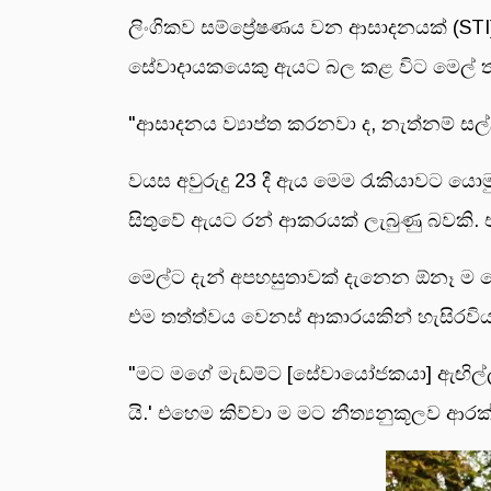
ලිංගිකව සම්ප්‍රේෂණය වන ආසාදනයක් (ST
සේවාදායකයෙකු ඇයට බල කළ විට මෙල් තැ
"ආසාදනය ව්‍යාප්ත කරනවා ද, නැත්නම් ස
වයස අවුරුදු 23 දී ඇය මෙම රැකියාවට යොම
සිතුවේ ඇයට රන් ආකරයක් ලැබුණු බවකි. 
මෙල්ට දැන් අපහසුතාවක් දැනෙන ඕනෑ ම සේව
එම තත්ත්වය වෙනස් ආකාරයකින් හැසිරවිය 
"මට මගේ මැඩම්ට [සේවායෝජකයා] ඇඟිල්
යි.' එහෙම කිව්වා ම මට නීත්‍යනුකූලව ආර