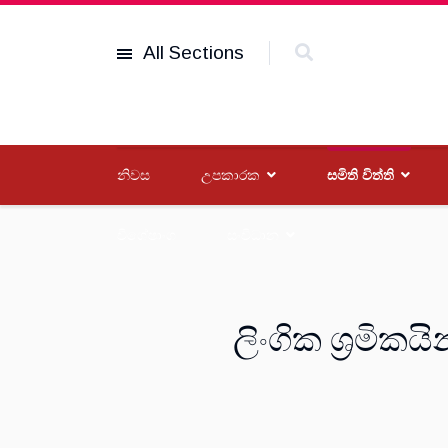
All Sections
නිවස
උපකාරක
සමිති විත්ති
විශේෂාංග
සංවිධාන
ලිංගික ශ්‍රමික