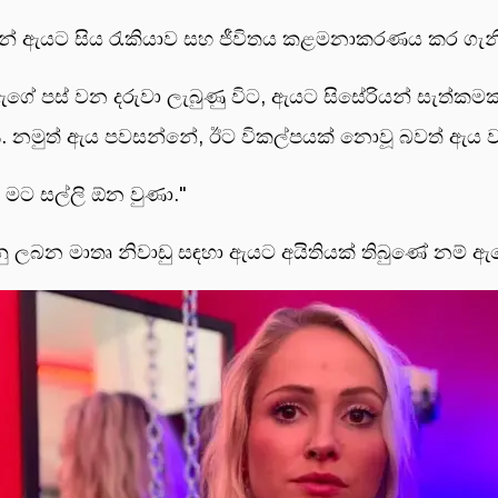
න් ඇයට සිය රැකියාව සහ ජීවිතය කළමනාකරණය කර ගැනීම “
ඇගේ පස් වන දරුවා ලැබුණු විට, ඇයට සිසේරියන් සැත්ක
ිණි. නමුත් ඇය පවසන්නේ, ඊට විකල්පයක් නොවූ බවත් ඇය ව
 මට සල්ලි ඕන වුණා."
 ලබන මාතෘ නිවාඩු සඳහා ඇයට අයිතියක් තිබුණේ නම් ඇග