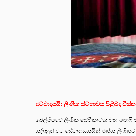
අවවාදයයි: ලිංගික ස්වභාවය පිළිබඳ විස්
බෙල්ජියමේ ලිංගික සේවිකාවක වන සොෆී පව
කලිනුත් මට සේවාදායකයින් එක්ක ලිංගිකව 