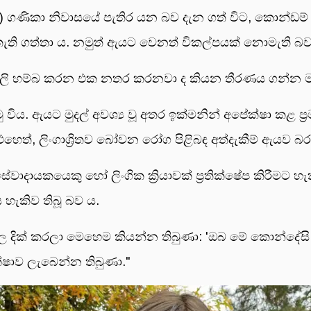
I) ගණිකා නිවාසයේ පැතිර යන බව දැන ගත් විට, කොන්ඩම
ති ගත්තා ය. නමුත් ඇයට වෙනත් විකල්පයක් නොමැති බව
ල්ලි හම්බ කරන එක නතර කරනවා ද කියන තීරණය ගන්න මට
ු විය. ඇයට මුදල් අවශ්‍ය වූ අතර ඉක්මනින් අපේක්ෂා කළ 
එහෙත්, ලිංගාශ්‍රිතව බෝවන රෝග පිළිබඳ අත්දැකීම් ඇය
ාදායකයෙකු හෝ ලිංගික ක්‍රියාවක් ප්‍රතික්ෂේප කිරීමට 
හැකිව තිබූ බව ය.
ල දික් කරලා මෙහෙම කියන්න තිබුණා: 'ඔබ මේ කොන්
ක්ෂාව ලැබෙන්න තිබුණා."