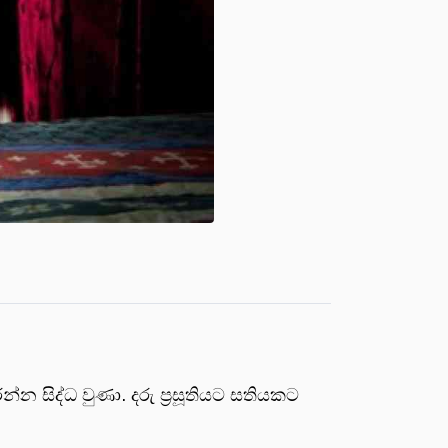
 සිද්ධ වුණා. දරු ප්‍රසූතියට සතියකට