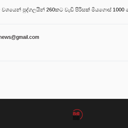
වශයෙන් පුද්ගලයින් 260කට වැඩි පිරිසක් මියගොස් 1000 
news@gmail.com