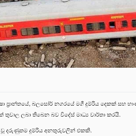
ා ප්‍රාන්තයේ, බලසෝර් නගරයේ මගී දුම්රිය දෙකක් සහ භාණ්ඩ
 තුවාල ලබා තිබෙන බව විදේස් මාධ්‍ය වාර්තා කරයි.
වූ දරුණුතම දුම්රිය අනතුරුවලින් එකකි.