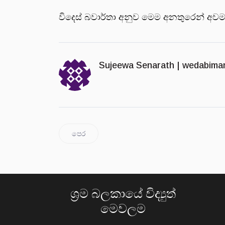
විදෙස් බවාර්තා අනුව මෙම අනතුරෙන් අවම 
Sujeewa Senarath |
wedabima
පෙර
ශ්‍රම බලකායේ විද්‍යුත්
මෙවලම