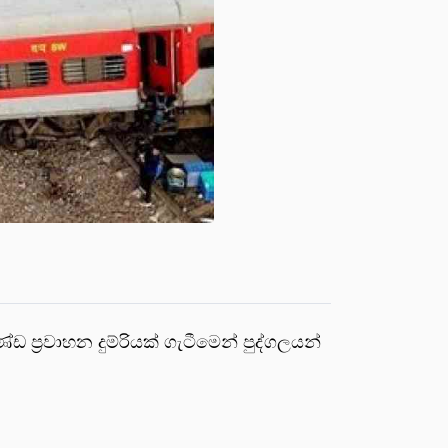
 ප්‍රවාහන දුම්රියක් ගැටීමෙන් පුද්ගලයන්