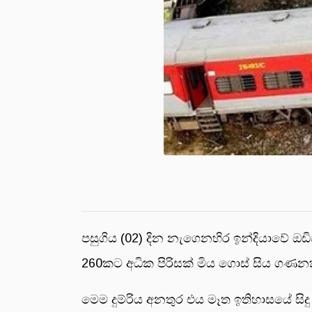
පසුගිය (02) දින නැගෙනහිර ඉන්දියාවේ ඔඩිෂ
260කට අධික පිරිසක් මිය ගොස් සිය ගණනක්
මෙම දුම්රිය අනතුර එය මෑත ඉතිහාසයේ සිදු 