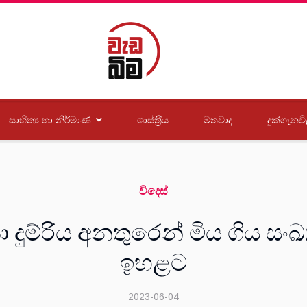
සාහිත්‍ය හා නිර්මාණ
ශාස්ත‍්‍රීය
මතවාද
දුක්ගැනවි
විදෙස්
 දුම්රිය අනතුරෙන් මිය ගිය සංඛ්
ඉහළට
2023-06-04