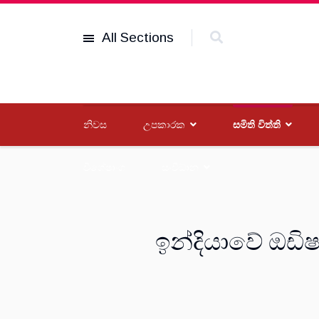
All Sections
නිවස
උපකාරක
සමිති විත්ති
විශේෂාංග
සංවිධාන
ඉන්දියාවේ ඔඩිෂා