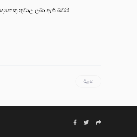
දෙනෙකු තුවාල ලබා ඇති බවයි.
ඊළඟ