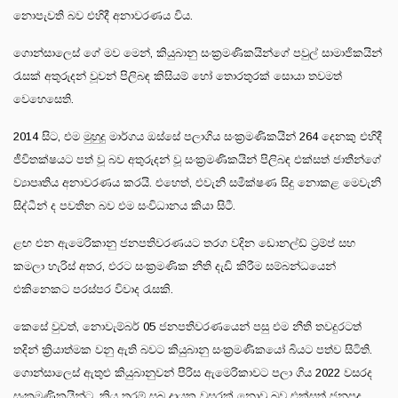
නොපැවති බව එහිදී අනාවරණය විය.
ගොන්සාලෙස් ගේ මව මෙන්, කියුබානු සංක්‍රමණිකයින්ගේ පවුල් සාමාජිකයින්
රැසක් අතුරුදන් වූවන් පිලිබඳ කිසියම් හෝ තොරතුරක් සොයා තවමත්
වෙහෙසෙති.
2014 සිට, එම මුහුදු මාර්ගය ඔස්සේ පලාගිය සංක්‍රමණිකයින් 264 දෙනකු එහිදී
ජීවිතක්ෂයට පත් වූ බව අතුරුදන් වූ සංක්‍රමණිකයින් පිලිබඳ එක්සත් ජාතීන්ගේ
ව්‍යාපෘතිය අනාවරණය කරයි. එහෙත්, එවැනි සමීක්ෂණ සිදු නොකළ මෙවැනි
සිද්ධීන් ද පවතින බව එම සංවිධානය කියා සිටී.
ළඟ එන ඇමෙරිකානු ජනපතිවරණයට තරග වදින ඩොනල්ඩ් ට්‍රම්ප් සහ
කමලා හැරිස් අතර, එරට සංක්‍රමණික නීති දැඩි කිරීම සම්බන්ධයෙන්
එකිනෙකට පරස්පර විවාද රැසකි.
කෙසේ වුවත්, නොවැම්බර් 05 ජනපතිවරණයෙන් පසු එම නීති තවදුරටත්
තදින් ක්‍රියාත්මක වනු ඇති බවට කියුබානු සංක්‍රමණිකයෝ බියට පත්ව සිටිති.
ගොන්සාලෙස් ඇතුළු කියුබානුවන් පිරිස ඇමෙරිකාවට පලා ගිය 2022 වසරද
සංක්‍රමණිකයින්ට, කියූ තරම් සුබ දායක වසරක් නොවූ බව එක්සත් ජනපද