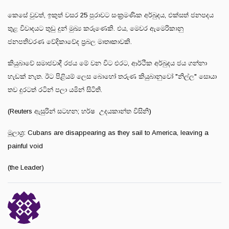
කෙසේ වුවත්, ඉකුත් වසර 25 පුරාවට සංක්‍රමණික අර්බුදය, එක්සත් ජනපදය
තුළ විවාදයට තුඩු දුන් මුඛ්‍ය කරුණෙකි. එය, මෙවර ඇමෙරිකානු
ජනපතිවරණ වේදිකාවේද ප්‍රබල මාතෘකාවකි.
කියුබාවේ සමාජවාදී රජය මේ වන විට එරට, ආර්ථික අර්බුදය ජය ගන්නා
හැඩක් නැත. ඊට පිළියම් ලෙස බොහෝ තරුණ කියුබානුවෝ "නිල්ල" සොයා
තව දුරටත් රටින් පලා යමින් සිටිති.
(Reuters ඇසුරින් සටහන; හර්ෂ උදයකාන්ත විසිනි)
මූලාශ්‍ර: Cubans are disappearing as they sail to America, leaving a
painful void
(the Leader)