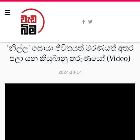
විදෙස්
'නිල්ල' සොයා ජීවිතයත් මරණයත් අතර
පලා යන කියුබානු තරුණයෝ (Video)
2024-10-14