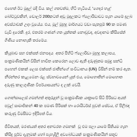
එහෙත් ඊට මුදල් මදි විය. කල් ගතවත්ම, හිටි හැටියේ, 'ගෙදර හැදූ'
බෝට්ටුවකින්, ඩොලර් 200කටත් අඩු මුදලකට ෆ්ලොරිඩාවට පැන යාමේ දුලබ
අවස්ථාවක් උදා වුයේය. එය, මුල් මුහුදු මාර්ගයට වඩා සැතපුම් 90 ක පමණ
වැඩි දුරෙකි. දුර, එතරම් ගණන් ගත යුත්තක් නොවුවද, අවදානම කිසිසේත්
ගිණිය නොහැකි තරමේය.
කියුබාව සහ එක්සත් ජනපදය අතර පිහිටි ෆ්ලොරිඩා මුහුදු කලාපය,
සංක්‍රමණිකයින් විසින් භාවිත කෙරෙන ලොව ඇති දරුණුතම සමුද්‍ර සන්ධි
පහෙන් එකක් ලෙස එක්සත් ජාතීන්ගේ සංවිධානය (UN) විසින් නම් කර ඇත.
නිරන්තර කැළඹෙන රළ ස්වභාවයෙන් යුත් එය, මොහොතින් මොහොත
දරුණු කාලගුණික විපර්යාසයන්ට ද ලක් වෙයි.
ගොන්සාලෙස් ගමන්ගත් අතුරුදන් වූ සංක්‍රමණික යාත්‍රාවේ සිටි පිරිසට අයත්
පවුල් සාමාජිකන් 40 ක පමණ පිරිසක් හා රොයිටර්ස් පුවත් සේවය, ඒ පිලිබඳ
කරුණු විමසීමට ඉදිරිපත් විය.
ජීවිතයත්, මරණයත් අතර අනවරත ගමනක් වූ එම පලා යාමේ සිතියම ගැන
කිසිදු පූර්ව දැනුමක් හෝ පැහැදිලි අවබෝධයක් සංක්‍රමණිකයින් සතුව