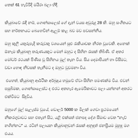
තෙක් 61 හැවිරිදි මයිරා බලා හිඳී.
කියුබාවේ රැඳී නම්, ගොන්සාලෙස් ගේ දැන් වයස අවුරුදු 28 කි. ඔහු සංගීතයට
සහ නර්තනයට බෙහෙවින් ඇලුම් කළ බව මව පවසන්නීය.
ඔහු කුලී යතුරුපැදි කරුවකු වශයෙන් සුළු රැකියාවක නිරත වූවෙකි. අනෙක්
ඕනෑම කියුබානු තරුණයකුට මෙන් ඔහුට ද සිහින රැසක් තිබිණි. ඒ අතර
මෝටර් රථයක් පිණිස වූ සිහිනය මුල් තැන විය. සිය දෙමාපියන් හා විසීමට,
වඩා හොඳ නිවසක් තැනීමට ද ඔහුට වුවමනා විය.
එහෙත්, කියුබානු ආර්ථික අර්බුදය හමුවේ ඒවා සිහින පමණක්ම විය. එවන්
පසුබිමක, ගොන්සාලෙස්ට ද එරට අතහැර ඇමෙරිකාවට පලා යන්නන් අතරට
එක්වීමට සිදුවිය.
ඔහුගේ මුල් සැලැස්ම වුයේ, ඩොලර් 5000 ක මිලක් ගෙවා ප්‍රථමයෙන්
නිකරගුවාවට සහ එතැන් සිට, යළි එක්සත් ජනපද දේශ සීමාව වෙත "නැව්
නගින්නට" ය. රටින් පලායන කියුබානුවන් රැසක් අනුදත් ජනප්‍රියම මුහුදු මග
එයය.