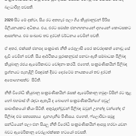
බලධාරීහු පවසති.
2020 සිට මේ දක්වා, සිය රට අතහැර පලා ගිය කියුබානුවන් පිරිස
මිලියනයකට අධිකය. එය, එරට සමස්ත ජනගහනයෙන් දහයෙන් කොටසකට
ආසන්නය. එම සංඛ්‍යාව තව දුරටත් වර්ධනය වෙමින් පවතී.
ඒ අතර, එක්සත් ජනපද සංක්‍රමණ නීති රෙගුලාසි පෙර කවරදාකත් නොවූ සේ
දැඩි වෙමින් පවතී. සිය ආර්ථිකය සූරාකනුවස් පනවා ඇති සම්බාධක පිලිබඳ
කියුබානු රජය ඇමෙරිකාවට චෝදනා කරයි. එහෙත්, සංක්‍රමණිකයින් පිලිබඳ
ප්‍රශ්නයට පැහැදිලි විසඳුමක් දීමට දෙරටේම නායකයෝ තව දුරටත්
අපොහොසත්ව සිටිති.
නීති විරෝධී කියුබානු සංක්‍රමණිකයින් රැසක් ඇමෙරිකානු හමුදා විසින් රට තුළ
හෝ බහමාස් හි රඳවා ඇතැයි ද බොහෝ සංක්‍රමණිකයින්ගේ පවුල්
සාමාජිකයෝ කියා සිටිති. අතුරුදන්වූවන් පිලිබඳ ඔවුන් උනන්දු වන්නේද ඒ
පිලිබඳ එම සත්‍යසත්‍යය දැනගැනීම පිණිසය. එහෙත්, ෆ්ලොරිඩා සමුද්‍ර
සන්ධියෙන් පලා එන සියලු නීති විරෝධී සංක්‍රමණිකයින් ආපසු හරවා යවන
බවට ඇමෙරිකානු වෙරළාරක්ෂක භටයෝ පවසති.