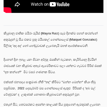
කියුබානු ජාතික මයිරා රුයිස් (Mayra Ruiz) සෑම දිනක්ම පහන් කරන්නේ
අතුරුදන් වූ සිය එකම පුතු මයිකෙල් ගොන්සාලෙස් (Maiquel Gonzalez)
පිලිබඳ 'අද අද' හෝ හෝඩුවාවක් ලැබෙතැයි මහත් අපේක්ෂාවෙනි.
දිනෙන් දින ඉහළ යන ජීවන අර්බුද රැසකින් බැටකන, කැරීබියානු දිවයින්
රාජ්‍යයක් වන කියුබාව අතැර ඇමෙරිකාවට පලා යන්නට ගැටවර පිරිස් රැසක්
"දත කන්නේ" මීට වසර ගණනක සිටය.
එක්සත් ජනපදය සංක්‍රමණ නීති "තද" කිරීමට "ඔන්න මෙන්න" කියා තිබූ
පසුබිමක, 2022 දෙසැම්බර් මස ගොන්සාලෙස් ඇතුළු පිරිසක් ද 'අබ මල්
රේණුවක' ද ලකුණක් නොතබා කියුබාවෙන් අතුරුදන් වූහ.
එතැන් සිට, තෙවසරකට අසන්න කාලයක් සිය පුතුගෙන් ඇමතුමක් ලැබෙන