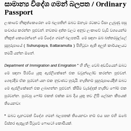
සාමාන්‍ය විදේශ ගමන් බලපත / Ordinary
Passport
ලංකාවේ නිකුත්කෙරෙන මේ බලපතින් ඔබට ඕනෑම රටකට වීසා ලැබුණු පසු
සංචාරය කරන්න පුළුවන්. නවතම දත්ත වලට අනුව ලංකාවේ වැඩි වශයෙන්ම
නිකුත් කෙරෙන්නේ මේ විදේශ ගමන් බලපතයි. මේ සඳහා ඔබ බත්තරමුල්ලේ
සුහුරුපායේ ( Suhurupaya, Battaramulla ) පිහිටුවා ඇති අලුත් කාර්යාලයට
තමයි යන්න ඕනේ.
Department of Immigration and Emigration
" හි නිල වෙබ් අඩවියෙන් ඔබට
මේ සඳහා පිරවිය යුතු ඇප්ලිකේෂන් එක ඩවුන්ලෝඩ් කරන්න පුළුවන්.
ගෙදරදීම ඒක පුරවන් යන එක නුවණට හුරුයි. නැතිනම් සුහුරුපායේදීත් ඔබට
මේ ඇප්ලිකේෂන් එක ලබාගන්න පුළුවන්. කිසිම වැරැද්දක් නැතිව ෆෝම් එක
පුරවන්න. පුරවපු ෆෝම් එකත් එක්ක ඔබ දිය යුතු තව ලිපි ලේඛන කීපයක්
තියෙනවා:
* ඔබට දැනටමත් විදේශ ගමන් බලපතක් තියෙනවා නම් එය සහ එහි ඔබේ
විස්තර ඇතුළත් පිටුවේ ෆොටෝ කොපියක්.