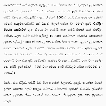
සාමාන්‍යයෙන් සති දෙකක් ඇතුළත ඔබට විදේශ ගමන් බලපත්‍රය ලබාගන්න
පුළුවන්. ඒ ක්‍රමයට කියන්නේ සාමාන්‍ය පදනම කියලයි.
සාමාන්‍ය
පදනමින්
ඔබට බලපත ලබාගැනීම සඳහා රුපියල් 3000ක් ගෙවන්න වෙනවා. හැබැයි
සමහර අයඳුම්කරුවන්ට සති 2කක් බලන් ඉන්න බෑ. එවැනි අයට
එක්දින
විශේෂ සේවාව
ක් දැන් තියෙනවා. හැබැයි ගාන තමයි ටිකක් සැර. එක්දින
සේවාව සඳහා ඔබට ඔබට රුපියල් 10,000ක් ගෙවන්න වෙනවා. කොහොම
වුණත් රුපියල් 10,000ක් ගෙවල එක දවසින් විදේශ ගමන් බලපත ලබාගන්න
ගොඩ දෙනෙක් දැන් කැමතියි. විදේශ ගමන් බලපත ඔබේ අතට ලැබුණ
කියලා රට රට වලට යන්න බෑ කියලා ඔබ දන්නවානේ. ඒ සඳහා ඒ ඒ
රටවලට වීසා එක අවශ්‍යවෙනවා. පාස්පෝට් එක ගන්නවට වඩා වීසා ගන්න
එක තමයි දැන් අමාරු ! ( ඊත් විසා අවශ්‍ය නැති රටවලට මේක ගැටළුවක් නෑ
හොදේ )
ඔන්න ඔය විදියට තමයි ඔබ විදේශ ගමන් බලපතට අයඳුම් කරන්න ඕනේ.
ඉන්න සෙනඟ අනුව කාලය වෙනස් වෙන්නත් පුළුවන්. වැඩේට දවසක්ම
යන්න පුළුවන් නිසා රාජකාරී ස්ථානයෙන් නිවාඩුවක් දාන එක නුවණට
හුරුයි.