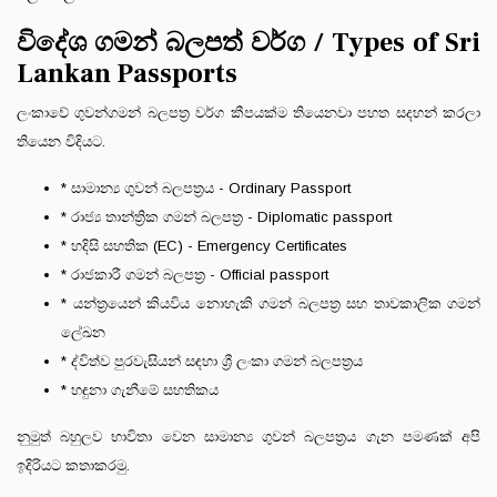
විදේශ ගමන් බලපත් වර්ග / Types of Sri
Lankan Passports
ලංකාවේ ගුවන්ගමන් බලපත්‍ර වර්ග කීපයක්ම තියෙනවා පහත සදහන් කරලා
තියෙන විදියට.
* සාමාන්‍ය ගුවන් බලපත්‍රය - Ordinary Passport
* රාජ්‍ය තාන්ත්‍රික ගමන් බලපත්‍ර - Diplomatic passport
* හදිසි සහතික (EC) - Emergency Certificates
* රාජකාරී ගමන් බලපත්‍ර - Official passport
* යන්ත්‍රයෙන් කියවිය නොහැකි ගමන් බලපත්‍ර සහ තාවකාලික ගමන්
ලේඛන
* ද්විත්ව පුරවැසියන් සඳහා ශ්‍රී ලංකා ගමන් බලපත්‍රය
* හඳුනා ගැනීමේ සහතිකය
නුමුත් බහුලව භාවිතා වෙන සාමාන්‍ය ගුවන් බලපත්‍රය ගැන පමණක් අපි
ඉදිරියට කතාකරමු.