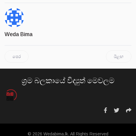
Weda Bima
පෙර
ඊළඟ
ශ්‍රම බලකායේ විද්‍යුත් මෙවලම
© 2026 Wedabima.lk. All Rights Reserved