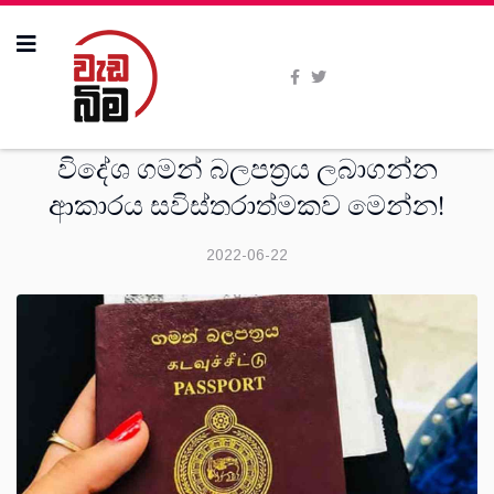
සංක‍්‍රමණික
විදේශ ගමන් බලපත්‍රය ලබාගන්න
ආකාරය සවිස්තරාත්මකව මෙන්න!
2022-06-22