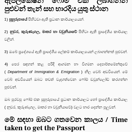
ඇප්ලිකේෂන් ෆෝම් එක ලබාගන්න
පුළුවන් තැන් සහ භාරදිය යුතු ස්ථාන
1)
සුහුරුපායේ
පිහිටවා ඇති ප්‍රධාන කාර්යාලයෙන්.
2)
නුවර, කුරුණෑගල, මාතර හා වවුනියාවේ
පිහිටා ඇති ප්‍රාදේශීය කාර්යාල
වලින්.
3) ඔබේ ප්‍රදේශයේ ඇති ප්‍රාදේශීය ලේකම් කාර්යාලයෙන් ලබාගන්නත් පුළුවන්.
4) පෙර සඳහන් කළ පරිදි ආගමන හා විගමන දෙපාර්තමේන්තුවේ
(
Department of Immigration & Emigration
) නිල වෙබ් අඩවියෙන්. මේ
වෙබ් අඩවියෙන් ඔබට තවත් වැදගත්වෙන ෆෝම් ඩවුන්ලෝඩ් කරගන්න
පුළුවන්.
ඔබ පුරවපු ෆෝම් එක සුහුරුපායේ ප්‍රධාන කාර්යාලට හෝ ප්‍රාදේශීය කාර්යාල
( නුවර, කුරුණෑගල, මාතර හා වවුනියාවේ) වලට භාර දෙන්න පුලුවන්.
මේ සඳහා ඔබට ගතවෙන කාලය / Time
taken to get the Passport