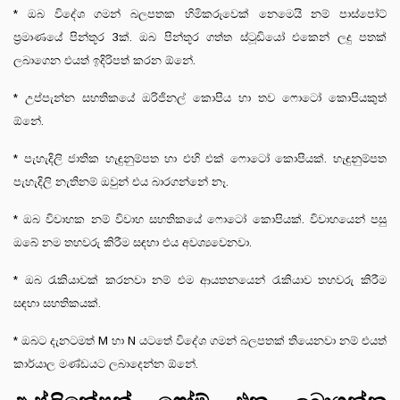
* ඔබ විදේශ ගමන් බලපතක හිමිකරුවෙක් නෙමෙයි නම් පාස්පෝට්
ප්‍රමාණයේ පින්තූර 3ක්. ඔබ පින්තූර ගත්ත ස්ටූඩියෝ එකෙන් ලදු පතක්
ලබාගෙන එයත් ඉදිරිපත් කරන ඕනේ.
* උප්පැන්න සහතිකයේ ඔරිජිනල් කොපිය හා තව ෆොටෝ කොපියකුත්
ඕනේ.
* පැහැදිලි ජාතික හැඳුනුම්පත හා එහි එක් ෆොටෝ කොපියක්. හැඳුනුම්පත
පැහැදිලි නැතිනම් ඔවුන් එය බාරගන්නේ නෑ.
* ඔබ විවාහක නම් විවාහ සහතිකයේ ෆොටෝ කොපියක්. විවාහයෙන් පසු
ඔබේ නම තහවරු කිරීම සඳහා එය අවශ්‍යවෙනවා.
* ඔබ රැකියාවක් කරනවා නම් එම ආයතනයෙන් රැකියාව තහවරු කිරීම
සඳහා සහතිකයක්.
* ඔබට දැනටමත් M හා N යටතේ විදේශ ගමන් බලපතක් තියෙනවා නම් එයත්
කාර්යාල මණ්ඩයට ලබාදෙන්න ඕනේ.