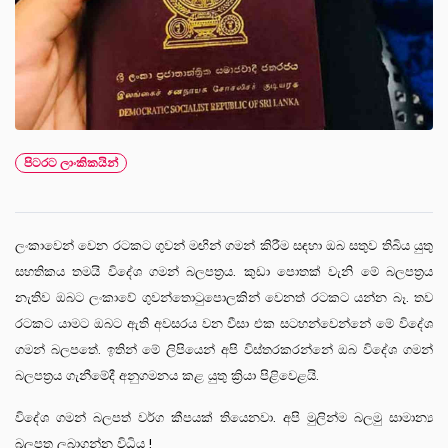
පිටරට ලාංකිකයින්
ලංකාවෙන් වෙන රටකට ගුවන් මඟින් ගමන් කිරීම සඳහා ඔබ සතුව තිබිය යුතු
සහතිකය තමයි විදේශ ගමන් බලපත්‍රය. කුඩා පොතක් වැනි මේ බලපත්‍රය
නැතිව ඔබට ලංකාවේ ගුවන්තොටුපොලකින් වෙනත් රටකට යන්න බෑ. තව
රටකට යාමට ඔබට ඇති අවසරය වන වීසා එක සටහන්වෙන්නේ මේ විදේශ
ගමන් බලපතේ. ඉතින් මේ ලිපියෙන් අපි විස්තරකරන්නේ ඔබ විදේශ ගමන්
බලපත්‍රය ගැනීමේදී අනුගමනය කළ යුතු ක්‍රියා පිළිවෙළයි.
විදේශ ගමන් බලපත් වර්ග කීපයක් තියෙනවා. අපි මුලින්ම බලමු සාමාන්‍ය
බලපත ලබාගන්න විධිය !