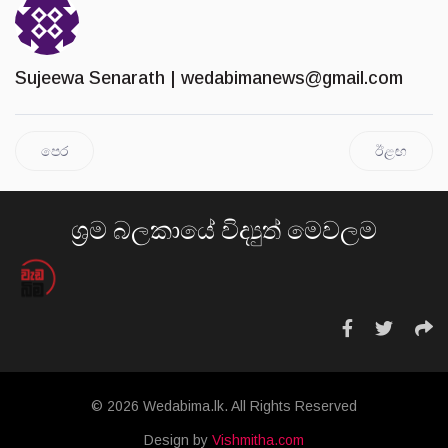
Sujeewa Senarath |
wedabimanews@gmail.com
පෙර
ඊළඟ
ශ්‍රම බලකායේ විද්‍යුත් මෙවලම
© 2026 Wedabima.lk. All Rights Reserved
Design by
Vishmitha.com