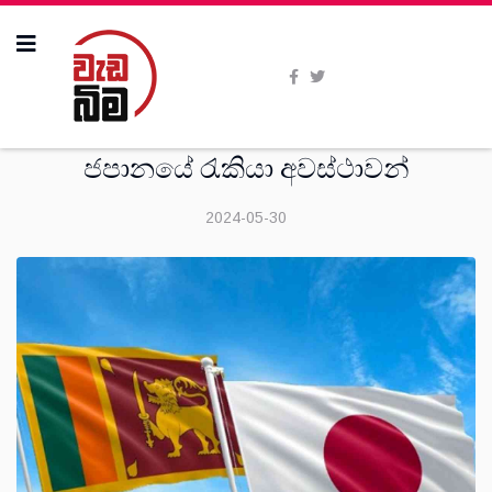
සංක‍්‍රමණික
ජපානයේ රැකියා අවස්ථාවන්
2024-05-30