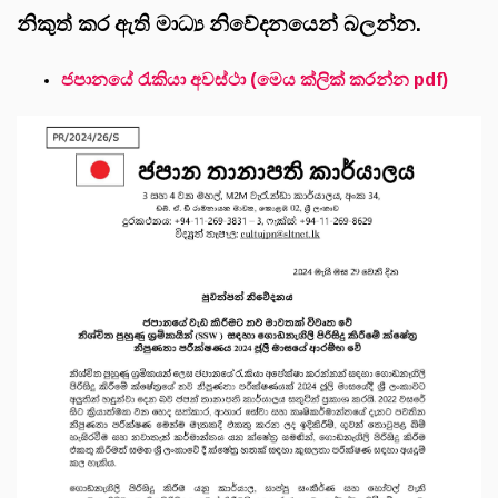
නිකුත් කර ඇති මාධ්‍ය නිවේදනයෙන් බලන්න.
ජපානයේ රැකියා අවස්ථා (මෙය ක්ලික් කරන්න pdf)