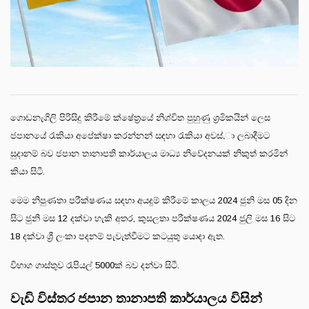
ගොඩනැගිලි පිරිසිදු කිරීමේ ක්ෂේත්‍රයේ නිශ්චිත පුහුණු ශ්‍රමිකයින් ලෙස
ජපානයේ රැකියා අපේක්ෂා කරන්නන් සඳහා රැකියා අවස්,ා ලබාදීමට
සුදානම් බව ජපාන තානාපති කාර්යාලය මාධ්‍ය නිවේදනයක් නිකුත් කරමින්
කියා සිටී.
මෙම නිපුණතා පරීක්ෂණය සඳහා අයදුම් කිරීමේ කාලය 2024 ජුනි මස 05 දින
සිට ජුනි මස 12 දක්වා හැකි අතර, කුසලතා පරීක්ෂණය 2024 ජුලි මස 16 සිට
18 දක්වා ශ්‍රී ලංකා පදනම් පැවැත්වීමට කටයුතු යොදා ඇත.
විභාග ගාස්තුව රැපියල් 5000ක් බව දන්වා සිටී.
වැඩි විස්තර ජපාන තානාපති කාර්යාලය විසින්