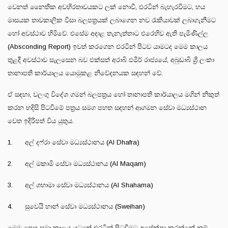
වෙනත් නෛතික අවහිරතාවයකට ලක් නොවී, එරටින් බැහැරවීමට, හය
මාසයක තාවකාලික වීසා බලපත්‍රයක් ලබාගෙන නව රැකියාවක් ලබාගැනීමට
හෝ අවස්ථාව හිමිවේ. එසේම අදාළ තැනැත්තාට එරෙහිව ඇති පැමිණිල්ල
(Absconding Report) ඉවත් කරගෙන එරටින් පිටව යාමටද මෙම කාලය
තුළදී අවස්ථාව සැලසෙන බව එක්සත් අරාබි එමීර් රාජ්‍යයේ, අබුඩාබි ශ්‍රි ලංකා
තානාපති කාර්යාලය යොමුකළ නිවේදනයක සඳහන් වේ.
ඒ සඳහා, වලංගු විදේශ ගමන් බලපත්‍රය හෝ තානාපති කාර්යාලය මගින් නිකුත්
කරන හදිසි පිටවීමේ පත්‍රය සමග පහත සඳහන් ආගමන සේවා මධ්‍යස්ථාන
වෙත ඉදිරිපත් විය යුතුය.
1. අල් දෆ්රා සේවා මධ්‍යස්ථානය (Al Dhafra)
2. අල් මකාමි සේවා මධ්‍යස්ථානය (Al Maqam)
3. අල් ශහාමා සේවා මධ්‍යස්ථානය (Al Shahama)
4. සුවෙයි හාන් සේවා මධ්‍යස්ථානය (Sweihan)
මෙම පොදු සමා කාලය යටතේ එරටින් පිටවීමට අපේක්ෂා කරන්නේ නම්,