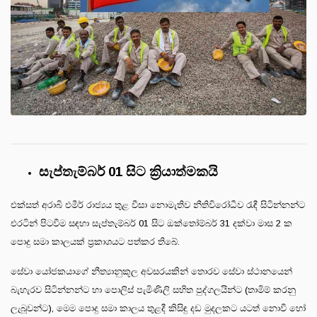
සැප්තැම්බර් 01 සිට ක්‍රියාත්මකයි
එක්සත් අරාබි එමීර් රාජ්‍යය තුළ වීසා නොමැතිව නීතිවිරෝධීව රැඳී සිටින්නන්ට
එරටින් පිටවීම සඳහා සැප්තැම්බර් 01 සිට ඔක්තෝම්බර් 31 දක්වා මාස 2 ක
පොදු සමා කාලයක් ප්‍රකාශයට පත්කර තිබේ.
සේවා යෝජකයාගේ නීත්‍යානුකූල අවසරයකින් තොරව සේවා ස්ථානයෙන්
බැහැරව සිටින්නන්ට හා පොලිස් පැමිණිලි සහිත පුද්ගලයින්ට (තාමිම් කරනු
ලැබූවන්ට), මෙම පොදු සමා කාලය තුළදී කිසිඳු දඩ මුදලකට යටත් නොවී හෝ