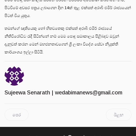
පිටවීමේ අවසර පත්‍රය ලබාගෙන දින 14ක් තුළ එක්සත් අරාබි එමීර් රාජ්‍යයෙන්
පිටත් විය යුතුය.
තමන්ගේ ඥාතියෙකු හෝ හිතවතෙකු එක්සත් අරාබි එමීර් රාජ්‍යයේ
නීතිවිරෝධිව රැදී සිටින්නේ නම් මෙම පොදු සමාකාලය පිළිබදව ඔවුන්
දැනුවත් කරන මෙන් මහජනතාවගෙන් ශ්‍රි ලංකා විදේශ සේවා නියුක්ති
කාර්යාංශය ඉල්ලා සිටියි.
Sujeewa Senarath |
wedabimanews@gmail.com
පෙර
ඊළඟ