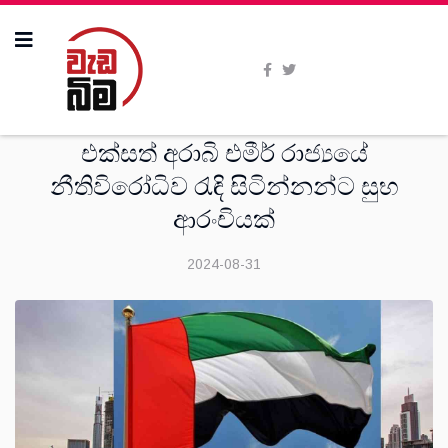
සංක‍්‍රමණික
එක්සත් අරාබි එමීර් රාජ්‍යයේ
නීතිවිරෝධිව රැඳි සිටින්නන්ට සුභ
ආරංචියක්
2024-08-31