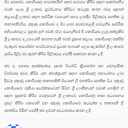
මීට අමතරව, කොරියානු සංචාරකයින් අතර සංචාරය කිරීම සඳහා ආකර්ශනීය
රටක් ලෙස ශ්‍රී ලංකාව ප්‍රවර්ධනය කිරීමට කටයුතු කරන බවද සඳහන්
කළාය.ශ්‍රී ලංකාව සඳහා ආර්ථික වශයෙන් සහය ලබාදීම පිළිබඳවද සහතික වූ
තානාපතිවරිය, දකුණු කොරියාව ද මීට පෙර අවස්ථාවලදී මෙවැනිම ආර්ථික
අභියෝගවලට මුහුණ දුන් බවත්, ඒවා ජයගැනීමේ දී කොරියාව ලැබූ අත්දැකීම්
ශ්‍රී ලංකාවට ද උපයෝගී කරගත හැකි බවත් ප්‍රකාශ කළාය. කොරියානු එක්සිම්
බැංකුවේ ආයෝජන සංවර්ධනයේ ප්‍රධාන අංගයක් ලෙස සලකමින් ශ්‍රී ලංකාවේ
ග්‍රාමීය දිළිදු බව තුරන් කිරීම පිළිබඳවද මෙහිදී සාකච්ඡා කරන ලදී.
තව ද, සෞඛ්‍ය ආරක්ෂණය, දූෂණ විරෝධී ක්‍රියාමාර්ග සහ දේශගුණික
විපර්යාස අවම කිරීම යන ක්ෂේත්‍රයන් සඳහා කොරියානු සහයෝගය ලබා
දීමටද දකුණු කොරියානු තානාපතිනි මියොන් ලී මහත්මිය සහතික විය. දකුණු
කොරියාවේ රැකියා අපේක්ෂාවෙන් සිටින ශ්‍රී ලාංකිකයන් වඩාත් හොඳින් ඒ
සඳහා සූදානම් කිරීම වෙනුවෙන් ශ්‍රී ලංකාවේ කොරියානු භාෂා අධ්‍යාපනය
පුළුල් කිරීම කෙරෙහි වන දකුණු කොරියාවේ කැමැත්ත ද තානාපති ලී
මහත්මිය විසින් මෙහිදී තව දුරටත් අවධාරණය කරන ලදී.