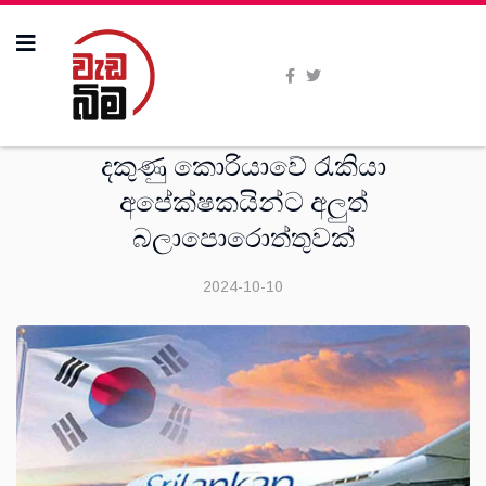
සංක‍්‍රමණික
දකුණු කොරියාවේ රැකියා
අපේක්ෂකයින්ට අලුත්
බලාපොරොත්තුවක්
2024-10-10