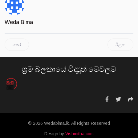
Weda Bima
පෙර
ඊළඟ
ශ්‍රම බලකායේ විද්‍යුත් මෙවලම
© 2026 Wedabima.lk. All Rights Reserved
Design by
Vishmitha.com