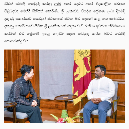
විසින් මෙහිදී තහවුරු කරනු ලැබූ අතර දෙරට අතර දිගුකාලීන සබඳතා
පිළිබඳවද මෙහිදී සිහිපත් කෙරිණි. ශ්‍රී ලංකාවට විදේශ ප්‍රේෂණ ලබා දීමේදී
දකුණු කොරියාව හයවැනි ස්ථානයේ සිටින බව සඳහන් කළ තානාපතිවරිය,
දකුණු කොරියාවේ සිටින ශ්‍රී ලාංකිකයන් සඳහා වැඩි රැකියා අවස්ථා නිර්මාණය
කරමින් එම ප්‍රේෂණ ඉහළ නැංවීම සඳහා කටයුතු කරන බවට මෙහිදී
පොරොන්දු විය.