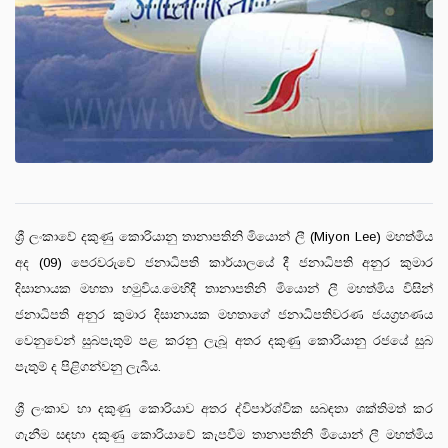
ශ්‍රී ලංකාවේ දකුණු කොරියානු තානාපතිනි මියොන් ලී (Miyon Lee) මහත්මිය
අද (09) පෙරවරුවේ ජනාධිපති කාර්යාලයේ දී ජනාධිපති අනුර කුමාර
දිසානායක මහතා හමුවිය.මෙහිදී තානාපතිනි මියොන් ලී මහත්මිය විසින්
ජනාධිපති අනුර කුමාර දිසානායක මහතාගේ ජනාධිපතිවරණ ජයග්‍රහණය
වෙනුවෙන් සුබපැතුම් පළ කරනු ලැබූ අතර දකුණු කොරියානු රජයේ සුබ
පැතුම් ද පිළිගන්වනු ලැබීය.
ශ්‍රී ලංකාව හා දකුණු කොරියාව අතර ද්විපාර්ශ්වික සබඳතා ශක්තිමත් කර
ගැනීම සඳහා දකුණු කොරියාවේ කැපවීම තානාපතිනි මියොන් ලී මහත්මිය