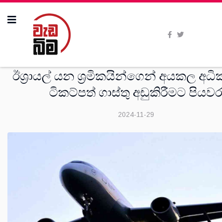
සංක‍්‍රමණික
ඊශ්‍රායල් යන ශ්‍රමිකයින්ගෙන් අයකල අධි
ටිකට්පත් ගාස්තු අඩුකිරීමට පියව
2024-11-29