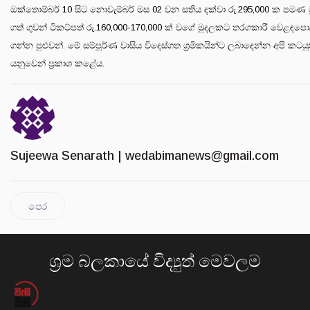
ඔක්තොම්බර් 10 සිට නොවැම්බර් මස 02 වන සතිය දක්වා රු.295,000 ක පමණ 
ගත් ගුවන් ටිකට්පත් රු.160,000-170,000 ක් වගේ මුදලකට තරගකාරී වෙළඳපොල
ගන්න පුළුවන්. මේ සම්පූර්ණ වාසිය විදෙස්ගත ශ්‍රමිකයින්ට ලබාදෙන්න අපි කටය
යනුවෙන් ප්‍රකාශ කළේය.
Sujeewa Senarath |
wedabimanews@gmail.com
පෙර
ශ්‍රම බලකායේ විද්‍යුත් මෙවලම