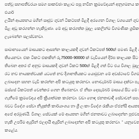
පත්වු සභාපතිවරයා සමග සාකච්ඡා කළාට පසු නවීන ක්‍රමවේදයන් අනුගමනය කරමි
එයාර
ලයින් ආයතනය මගින් ඍජුව ගුවන් ටිකට්පත් මිළදී අරගෙන විශාල වශයෙන් ගු
මිළ අඩු කරගන්න හැකිවුණා. මේ අඩු කරගත්ත මුදල කෙලින්ම විගමණික ශ්‍රමි
ලැබෙන්න සලස්වනවා.
සාමාන්‍යයෙන් මාසයකට ආසන්න කාලයකදී ගුවන් ටිකට්පත් 500ක් පමණ මිළදී
තියෙනවා. එක ටිකට් එකකින් රු.75000-90000 ක් වැඩියෙන් දිර්ඝ කාලයක 
තිබෙන අතර ඒ අනුව මාසයකදි ගුවන් ටිකට් 500ක් මිළදී ගත් විට එය විශාල මු
රට නව නායකත්වයක් යටතේ නව දිශානතියකට යොමුවන මේ අවස්ථාවේ විගමණි
ලබාදෙන සහන වැඩි කරන්න අපි කටයුතු කරනවා. නොවැම්බර් මාසය දක්වා පැර
ඔස්සේ ටිකට්පත් වෙන්කර ගෙන තිබෙනවා. ඒ නිසා දෙසැම්බර් මාසයේ සිට මේ 
ගැනීමේ ක්‍රමවේදය අපි ක්‍රියාත්මක කරනවා. වඩා හොඳ ජනතාවාදී සේවාවන්
බවට විදේශ සේවා නියුක්ති කාර්යාංශය හා ශ්‍රී ලංකා විදේශ රැකියා ඒජන්සි ආය
අපේ අරමුණයි. විශාල සේවයක් මේ ආයතන මගින් ජනතාවට ලබාදෙන්න පුළුවන
හැකි උපරිම අයුරින් ඵලදායී අයුරින් ලබාදෙන්න අපි කටයුතු කරනවා. ” යනුවෙන් 
කළේය.