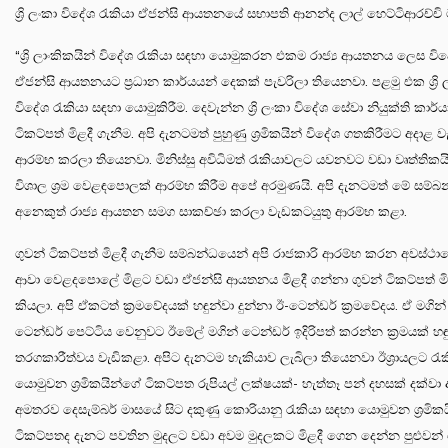
ශ්‍රි ලංකා විදේශ රැකියා ඒජන්සි ආයතනයේ සභාපති ආනන්ද ලාල් හෙට්ටිආරච්චි
“ශ්‍රි ලාංකිකයින් විදේශ රැකියා සඳහා යොමුකරන එකම රාජ්‍ය ආයතනය ලෙස විද
ඒජන්සි ආයතනයට ප්‍රධාන කාර්යයන් දෙකක් පැවරිලා තියෙනවා. පළමු එක ශ්‍රි 
විදේශ රැකියා සඳහා යොමුකිරීම. දෙවැන්න ශ්‍රි ලංකා විදේශ සේවා නියුක්ති කාර්
ටිකට්පත් මිළදී ගැනීම. අපි දැනටමත් පුහුණු ශ්‍රමිකයින් විදේශ ගතකිරීමට අදාළ
ආරම්භ කරලා තියෙනවා. මිනිස්සු අවිධිමත් රැකියාවලට යවනවට වඩා වෘත්තිකයි
විශාල ශ්‍රම වෙළඳපොලක් ආරම්භ කිරීම අපේ අරමුණයි. අපි දැනටමත් මේ සම්බ
අනෙකුත් රාජ්‍ය ආයතන සමග සාකච්ඡා කරලා වැඩකටයුතු ආරම්භ කළා.
ගුවන් ටිකට්පත් මිළදී ගැනීම සම්බන්ධයෙන් අපි රාජකාරි ආරම්භ කරන අවස්ථාව
ආවා වෙළදපොලේ මිළට වඩා ඒජන්සි ආයතනය මිළදී ගන්නා ගුවන් ටිකට්පත් මි
කියලා. අපි ඒකටත් ක්‍රමවේදයක් හඳුන්වා දුන්නා ඊ-ටෙන්ඩර් ක්‍රමවේදය. ඒ මගින් ස
ටෙන්ඩර් පෙට්ටිය වෙනුවට ඊමේල් මගින් ටෙන්ඩර් ඉදිරිපත් කරන්න ක්‍රමයක් හඳු
තරගකාරීත්වය වැඩිකළා. අපිට දැනටම හැකියාව ලැබිලා තියෙනවා ඊශ්‍රායලට රැ
යොමුවන ශ්‍රමිකයින්ගේ ටිකට්පත රුපියල් ලක්ෂයක්- හැත්තෑ පන් දහසක් දක්ව
අමතරව දෙසැම්බර් මාසයේ සිට දකුණු කොරියානු රැකියා සඳහා යොමුවන ශ්‍රමිකය
ටිකට්පතද දැනට පවතින මුදලට වඩා අවම මුදලකට මිළදී ගෙන දෙන්න පුළුවන් 