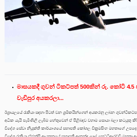
මාසයකදී ගුවන් ටිකට්පත් 500කින් රු. කෝටි 4.
වැඩිපුර අයකරලා...
ඊශ්‍රායලයේ රැකියා සඳහා පිටත් වන ශ්‍රමිකයින්ගෙන් අයකරනු ලබන ගුවන්ටිකට්ප
අධික යැයි පැමිණිලි ලැබිම හේතුවෙන් ඒ පිළිබඳව වහාම සොයා බලා කටයුතු කිරීම
විදේශ සේවා නියුක්ති කාර්යාංශයේ සභාපති කෝශල වික්‍රමසිංහ මහතාගේ උපදෙස් පර
විදේශ රැකියා ඒජන්සි ආයතනයේ සභාපති ආනන්ද ලාල් හෙට්ටිආරච්චි මහතා ඇතු