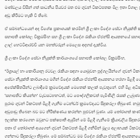
මණ්ඩලය විසින් ගත් සාධනිය පියවර මත එම ගුවන් ටිකට්පතක මිල ඉතා විශාල ප
අඩු කිරීමට හැකි වි තිබේ.
ඒ සම්බන්ධයෙන් අද විශේෂ ප්‍රකාශයක් කරමින් ශ්‍රී ලංකා විදේශ සේවා නියුක්ති 
සභාපති කෝශල වික්‍රමසිංහ සහ ශ්‍රී ලංකා විදේශ රැකියා ඒජන්සි ආයතනයේ සභ
ලාල් හෙට්ටිආරච්චි යන මහත්වරුන් මෙලෙස අදහස් දැක්විය.
ශ්‍රී ලංකා විදේශ සේවා නියුක්ති කාර්යාංශයේ සභාපති කෝශල වික්‍රමසිංහ,
“ඊශ්‍රායල් හා කොරියානු රටවල රැකියා සඳහා යොමුවන පුද්ගලයින්ගේ ගුවන් ටික
සේවා නියුක්ති කාර්යාංශය මගින් විදේශ රැකියා ඒජන්සි ආයතනය හරහා මිළදී ග
අපේක්ෂිතයින්ට ලබාදීමේ ක්‍රමවේදයක් මෙතෙක් කලක් පැවතුනේ. එහි මිළ අධ
'සභාපතිට කියන්න' වැඩසටහනටත්, මට පෞද්ගලිකවත් පැමිණිලි රැසක් ලැබුණා
පුරාම ගුවන් ටිකට්පත් මිළදී ගැනීම ටෙන්ඩර් ක්‍රමවේදයට සිදුකරලා තිබුණේ. නමුත
අඩුපාඩු තිබෙන බව මට නිරීක්ෂණය කරන්න පුළුවන් වුණා. යම් තෝරාගත් කණ
ඉලක්ක කරගෙන ඔවුනට පක්ෂපාතී අයුරින් මේ මිළදී ගැනීමේ ක්‍රියාවලිය සිදුකරල
පතා ඒ තෝරාගත් අයගෙන් ගුවන් ටිකට්පත් මිළදී ගනිමින් මූල්‍ය අලාභයක් ටිකට්ප
ගන්නාට සිදුකරලා තිබුණා. මේ සම්බන්ධව මම විදේශ රැකියා ඒජන්සි ආයතනය