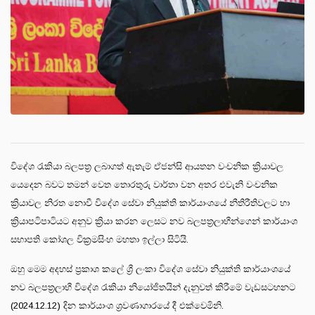
විදේශ රැකියා බලපත්‍ර ලබාගත් ඇතැම් ඒජන්සි ආයතන වංචනික ක්‍රියාවල
යෙදෙන බවට තමන් වෙත තොරතුරු වාර්තා වන අතර එවැනි වංචනික
ක්‍රියාවල නිරත නොවී විදේශ සේවා නියුක්ති කාර්යාංශයේ නීතිරීතිවලට හා
ක්‍රියාපටිපාටියට අනුව ක්‍රියා කරන ලෙසට නව බලපත්‍රලාභීන්ගෙන් කාර්යාංශ
සභාපති කෝශල වික්‍රමසිංහ මහතා ඉල්ලා සිටියි.
ඔහු මෙම අදහස් ප්‍රකාශ කලේ ශ්‍රී ලංකා විදේශ සේවා නියුක්ති කාර්යාංශයේ
නව බලපත්‍රලාභී විදේශ රැකියා නියෝජිතයින් දැනුවත් කිරීමේ වැඩසටහනට
(2024.12.12) දින කාර්යාංශ ශ්‍රවණාගාරයේ දී එක්වෙමිනි.