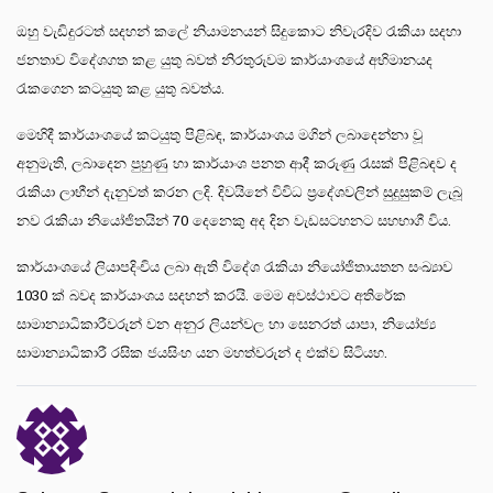
ඔහු වැඩිදුරටත් සදහන් කලේ නියාමනයන් සිදුකොට නිවැරදිව රැකියා සදහා
ජනතාව විදේශගත කළ යුතු බවත් නිරතුරුවම කාර්යාංශයේ අභිමානයද
රැකගෙන කටයුතු කළ යුතු බවත්ය.
මෙහිදී කාර්යාංශයේ කටයුතු පිළිබඳ, කාර්යාංශය මගින් ලබාදෙන්නා වූ
අනුමැති, ලබාදෙන පුහුණු හා කාර්යාංශ පනත ආදී කරුණු රැසක් පිළිබඳව ද
රැකියා ලාභීන් දැනුවත් කරන ලදි. දිවයිනේ විවිධ ප්‍රදේශවලින් සුදුසුකම් ලැබූ
නව රැකියා නියෝජිතයින් 70 දෙනෙකු අද දින වැඩසටහනට සහභාගී විය.
කාර්යාංශයේ ලියාපදිංචිය ලබා ඇති විදේශ රැකියා නියෝජිතායතන සංඛ්‍යාව
1030 ක් බවද කාර්යාංශය සදහන් කරයි. මෙම අවස්ථාවට අතිරේක
සාමාන්‍යාධිකාරීවරුන් වන අනුර ලියන්වල හා සෙනරත් යාපා, නියෝජ්‍ය
සාමාන්‍යාධිකාරී රසික ජයසිංහ යන මහත්වරුන් ද එක්ව සිටියහ.