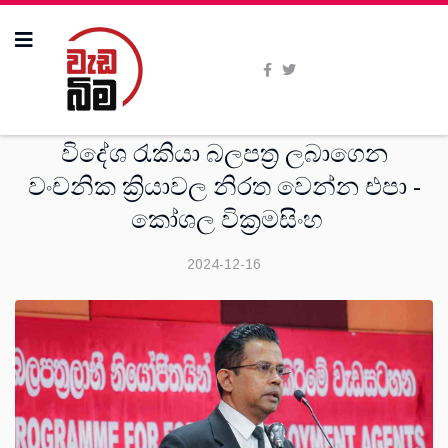
සංක‍්‍රමණික
විදේශ රැකියා බලපත්‍ර ලබාගෙන
වංචනික ක්‍රියාවල නිරත වෙන්න එපා -
කෝශල වික්‍රමසිංහ
2024-12-16