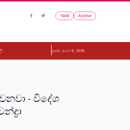
Tamil
Archive
ලි
බ්‍රහස්, අගෝ 6, 2026
රවනවා - විදේශ
්ද්‍රා