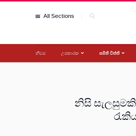
All Sections
නිවස
උපකාරක
සමිති විත්ති
විශේෂාංග
සංවිධාන
නිසි සැලසුමක
රැකිය