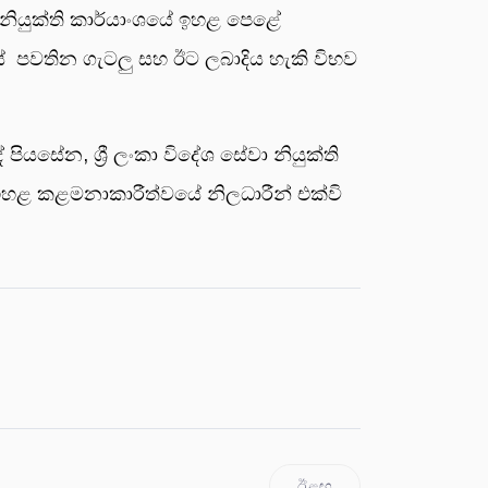
වා නියුක්ති කාර්යාංශයේ ඉහළ පෙළේ
‍රයේ පවතින ගැටලු සහ ඊට ලබාදිය හැකි විභව
ියසේන, ශ්‍රී ලංකා විදේශ සේවා නියුක්ති
ු ඉහළ කළමනාකාරීත්වයේ නිලධාරීන් එක්වි
ඊළඟ