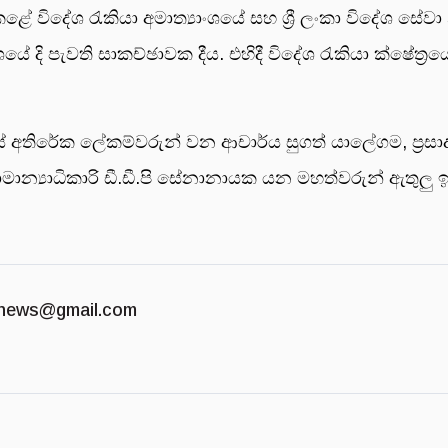
 කළේ විදේශ රැකියා අමාත්‍යාංශයේ සහ ශ්‍රී ලංකා විදේශ සේ
ශයේ දි පැවති සාකච්ඡාවක දීය. එහිදී විදේශ රැකියා ක්ෂේත්
 අතිරේක ලේකම්වරුන් වන ආචාර්ය සුගත් යාලේගම, ප්‍රසාද් ප
ාමාන්‍යාධිකාරි ඩී.ඩී.පි සේනානායක යන මහත්වරුන් ඇතුල
news@gmail.com