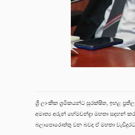
ශ්‍රි ලාංකික ශ්‍රමිකයන්ට සුරක්ෂිත, ඉහළ ප
අමාත්‍ය අරුන් හේමචන්ද්‍රා මහතා සදහන්
බලාපොරොත්තු වන බවද ඒ මහතා වැඩිදුරටත