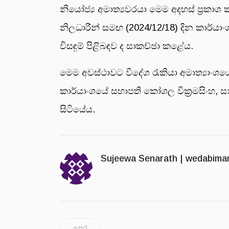
නියෝජ්‍ය අමාත්‍යවරයා මෙම අදහස් ප්‍රකාශ
නිලධාරීන් සමඟ (2024/12/18) දින කාර්යාං
විසඳුම් පිළිබඳව ද සාකච්ඡා කළේය.
මෙම අවස්ථාවට විදේශ රැකියා අමාත්‍යාංශයේ
කාර්යාංශයේ සභාපති කෝශල වික්‍රමසිංහ, ස
සිටියේය.
Sujeewa Senarath |
wedabima
පෙර