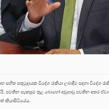
්‍රතිලාභ සහිත සතුටුදායක විදේශ රැකියා ලබාදීම සදහා විදේශ 
 කරයි. පවතින සැකසුම තුළ බොහෝ අඩුපාඩු පවතින අතර ඒව
් කියාසිටියේය.