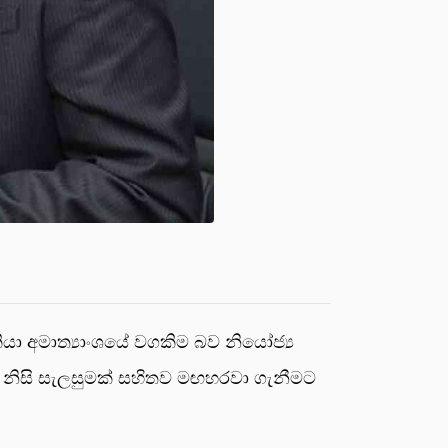
රැකියා අමාත්‍යාංශයේ වගකිම බව නියෝජ්‍ය
ා නිසි සැලසුමක් සහිතව මඟහරවා ගැනීමට