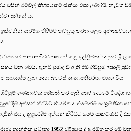
ය විසින් රටවල් කිහිපයකට රැකියා වීසා ලබා දීම නැවත
වා දුන්නේ ය.
ැවත ඉක්මනින් ආරම්භ කිරීමට කටයුතු කරන ලෙස අමාත්‍යවරය
ය.
 රාජ්‍යයේ තානාපතිවරයාගෙන් කළ ඉල්ලීමකට අනුව ශ්‍රී ලාංක
මට සහය වන බවයි. දැනට ප්‍රමාද වී ඇති එම ගිවිසුම ඉතාලි ප්‍
ට සෑම සහයක්ම ලබා දෙන බවටත් තානාපතිවරයා එකග විය.
ශ්වික ගිවිසුම් ගණනාවක් අත්සන් කර ඇති අතර දෙරටේ විදේ
ුදුරේදීම අත්සන් කිරීමට නියමිතය. එමෙන්ම සංක්‍රමණික ස
ැවින් එය ද නුදුරේදීම අත්සන් කිරීමට මෙම සාකච්ඡාව දී 
 රාජ්‍ය තාන්ත්‍රික සබඳතා 1952 වර්ෂයේ දී ආරම්භ කර මේ ව