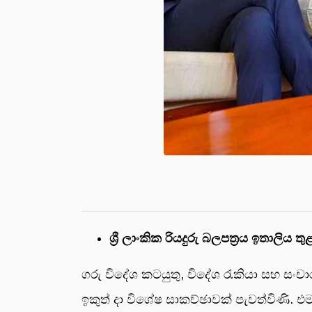
ශ්‍රී ලාංකික රියදුරු බලපත්‍රය ඉතාලිය
ගරු විදේශ කටයුතු, විදේශ රැකියා සහ සංච
ඉකුත් දා විශේෂ සාකච්ඡාවක් පැවත්විණි. එ