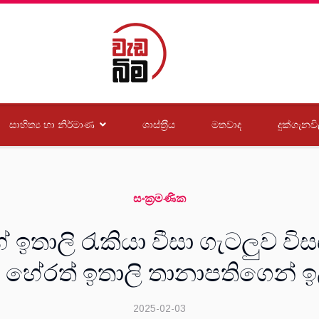
සාහිත්‍ය හා නිර්මාණ
ශාස්ත‍්‍රීය
මතවාද
දුක්ගැනවි
සංක‍්‍රමණික
්ගේ ඉතාලි රැකියා වීසා ගැටලුව ව
ත හේරත් ඉතාලි තානාපතිගෙන් ඉ
2025-02-03