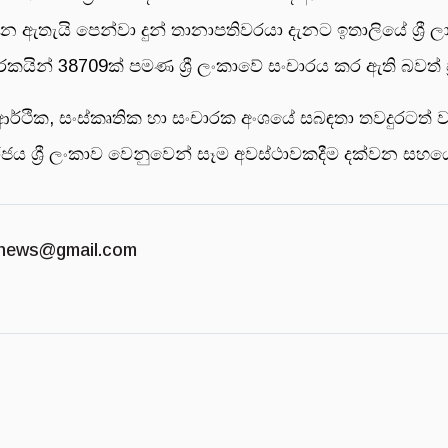
තැයි පෙන්වා දුන් තානාපතිවරයා දැනට ඉතාලියේ ශ්‍රී ල
කයින් 38709ක් පමණ ශ්‍රී ලංකාවේ සංචාරය කර ඇති බවත් 
න ආර්ථික, සංස්කෘතික හා සංචාරක අංශයේ සබඳතා තවදුරට
 රජය ශ්‍රී ලංකාව වෙනුවෙන් සෑම අවස්ථාවකදීම දක්වන 
news@gmail.com