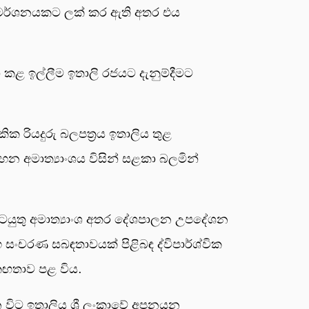
 විමර්ශනයකට ලක් කර ඇති අතර එය
ා කළ ඉල්ලීම ඉතාලි රජයට දැනුම්දීමට
ික රියදුරු බලපත්‍රය ඉතාලිය තුළ
රවාහන අමාත්‍යාංශය විසින් සළකා බලමින්
ශ කටයුතු අමාත්‍යාංශ අතර දේශපාලන උපදේශන
හ සංචරණ සබඳතාවයක් පිළිබඳ ද්විපාර්ශ්වික
එකඟතාව පළ විය.
න විට ඉතාලිය ශ්‍රී ලංකාවේ අපනයන