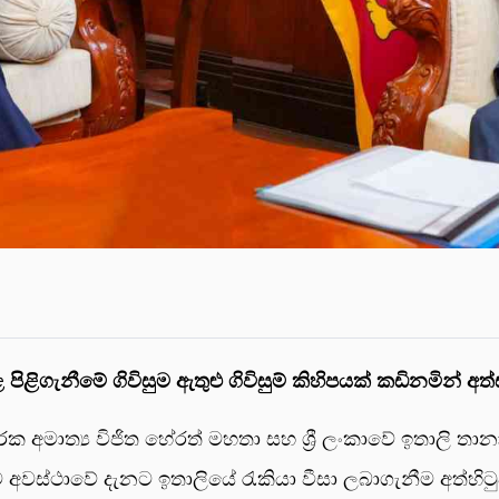
 තුළ පිළිගැනීමේ ගිවිසුම ඇතුළු ගිවිසුම් කිහිපයක් කඩිනමින්
ාරක අමාත්‍ය විජිත හේරත් මහතා සහ ශ්‍රී ලංකාවේ ඉතාලි ත
ම අවස්ථාවේ දැනට ඉතාලියේ රැකියා වීසා ලබාගැනීම අත්හිටුව