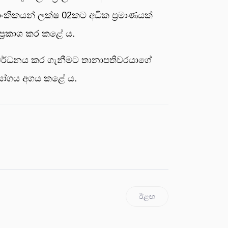
ාංකිකයන් ලක්ෂ 02කට අධික ප්‍රමාණයක්
ප්‍රකාශ කර කළේ ය.
ත් වර්ධනය කර ගැනීමට තානාපතිවරයාගේ
සහයෝගය අගය කළේ ය.
ඊළඟ