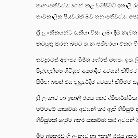
තානාපතිවරයාගෙන් කළ විමසීමට ඉතාලි රජ
තාවකාලික පියවරක් බව තනාපතිවරයා පෙන්
ශ්‍රී ලාංකිකයන්ට රැකියා වීසා ලබා දීම න
කටයුතු කරන බවට තානාපතිවරයා එකග වි
තවදුරටත් අමාත්‍ය විජිත හේරත් මහතා ඉතාලි
පිළිගැනීමේ ගිවිසුම අප්‍රමාදීව අවසන් කිරී
සිටින බවත් එය නුදුරේදීම අවසන් කිරීම
ශ්‍රී ලංකාව හා ඉතාලි රජය අතර ද්විපාර්
මට්ටමේ සාකච්ඡා අවසන් කර ඇති ගිවිසුම් න
ගිවිසුමක් දෙරට අතර සාකච්ඡා කර අවසන් බ
මීට අමතරව ශ්‍රී ලංකාව හා ඉතාලි රජය අතර