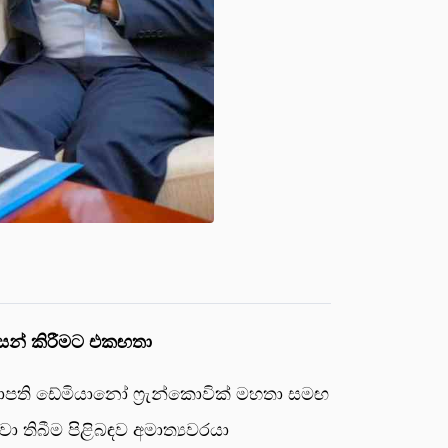
 අත්සන් කිරීමට එකඟතා
ානාපති ඩේමියානෝ ෆ්‍රැන්කොවික් මහතා සමඟ
ා තිබීම පිළිබඳව අමාත්‍යවරයා