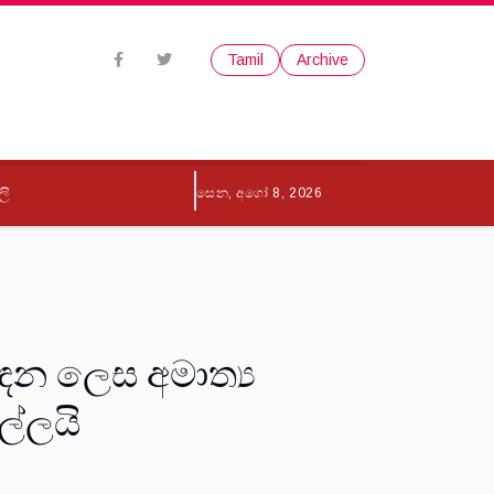
Tamil
Archive
ලි
සෙන, අගෝ 8, 2026
ිසඳන ලෙස අමාත්‍ය
ල්ලයි