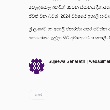
වෙළඳපොළ අතරින් 05වන ස්ථානය දිනාගෙන ඇ
ජීවත් වන බවත් 2024 වර්ෂයේ ඉතාලි සංචාර
ශ්‍රී ලංකාව හා ඉතාලි ජනරජය අතර පවති
සහයෝගය ඉල්ලා සිටි අමාත්‍යවරයා ඉතාලි
Sujeewa Senarath |
wedabima
පෙර