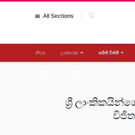
All Sections
නිවස
උපකාරක
සමිති විත්ති
විශේෂාංග
සංවිධාන
ශ්‍රී ලාංකිකයින
විජි