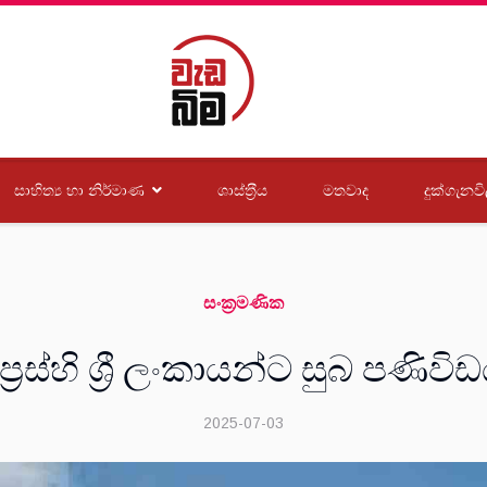
සාහිත්‍ය හා නිර්මාණ
ශාස්ත‍්‍රීය
මතවාද
දුක්ගැනවි
සංක‍්‍රමණික
ප්‍රස්හි ශ්‍රී ලංකායන්ට සුබ පණිවි
2025-07-03