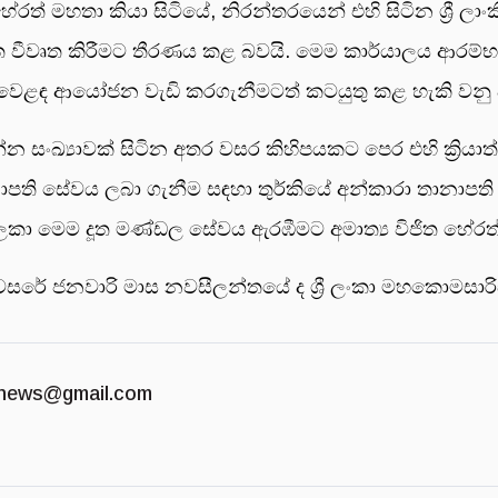
 හේරත් මහතා කියා සිටියේ, නිරන්තරයෙන් එහි සිටින ශ්‍රී ල
 නැවත වීවෘත කිරීමට තීරණය කළ බවයි. මෙම කාර්යාලය ආරම්භ 
ළඳ ආයෝජන වැඩි කරගැනීමටත් කටයුතු කළ හැකි වනු ඇති
 ආසන්න සංඛ්‍යාවක් සිටින අතර වසර කිහිපයකට පෙර එහි ක්‍රි
ානාපති සේවය ලබා ගැනීම සඳහා තුර්කියේ අන්කාරා තානාපති
්ලීම් සලකා මෙම දූත මණ්ඩල සේවය ඇරඹීමට අමාත්‍ය විජිත හ
 වසරේ ජනවාරි මාස නවසීලන්තයේ ද ශ්‍රී ලංකා මහකොමසාරිස
news@gmail.com