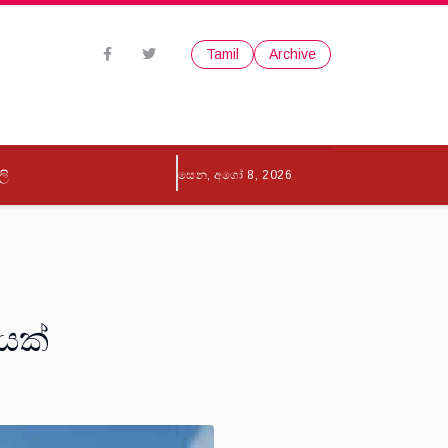
Tamil
Archive
ලි
සෙන, අගෝ 8, 2026
ඩයක්