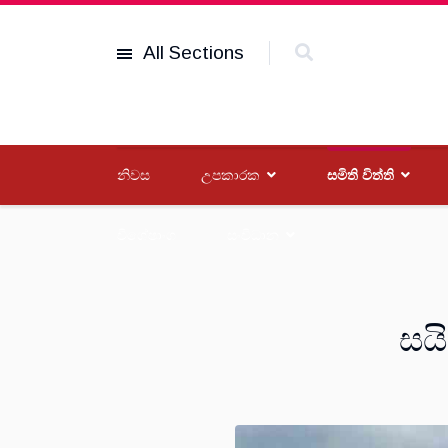
All Sections
නිවස
උපකාරක
සමිති විත්ති
විශේෂාංග
සංවිධාන
සයි