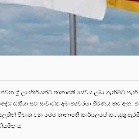
 ජීවත්වන ශ්‍රී ලාංකිකියන්ට තානාපති සේවය ලබා ගැනීමට හැකි 
 විදේශ රැකියා සහ සංචාරක අමාත්‍යවරයා තීරණය කර ඇත. ත
 අතර අලුතින් විවෘත වන මෙම තානාපති කාර්යලයේ කටයුතු ඇ
නියමිත ය.