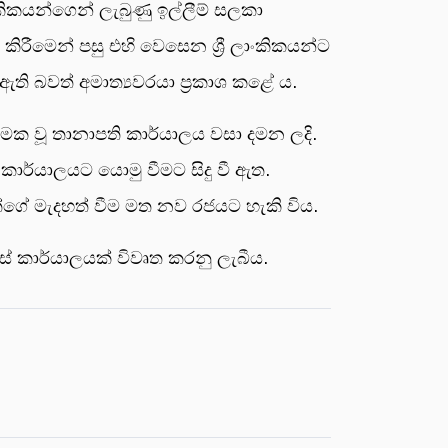
ාංකිකයන්ගෙන් ලැබුණු ඉල්ලීම් සලකා
කිරීමෙන් පසු එහි වෙසෙන ශ්‍රී ලාංකිකයන්ට
 බවත් අමාත්‍යවරයා ප්‍රකාශ කළේ ය.
යාත්මක වූ තානාපති කාර්යාලය වසා දමන ලදි.
 කාර්යාලයට යොමු වීමට සිදු වී ඇත.
ේරත්ගේ මැදහත් වීම මත නව රජයට හැකි විය.
් කාර්යාලයක් විවෘත කරනු ලැබීය.