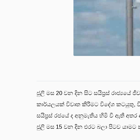
ජුලි මස 20 වන දින සිට සයිප්‍රස් රාජ්‍යයේ
කාර්යලයක් විවෘත කිරීමට විදේශ කටයුතු,
සයිප්‍රස් රජයේ ද අනුමැතිය හිමි වී ඇති
ජුලි මස 15 වන දින එරට බලා පිටව යාමට 