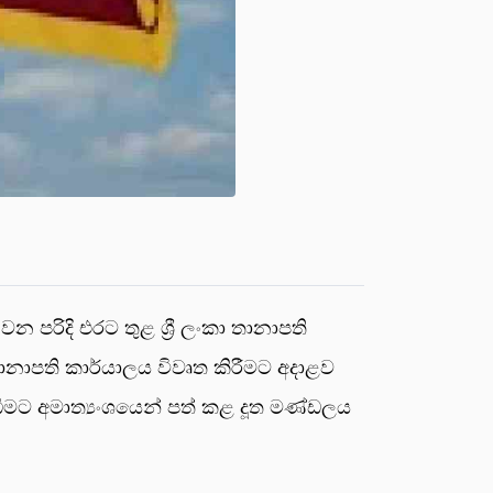
වන පරිදි එරට තුළ ශ්‍රී ලංකා තානාපති
ානාපති කාර්යාලය විවෘත කිරීමට අදාළව
රඹීමට අමාත්‍යංශයෙන් පත් කළ දූත මණ්ඩලය