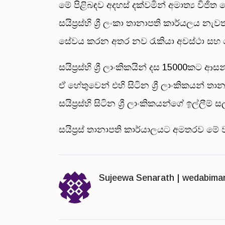
මේ පිළිබඳව අදහස් දක්වමින් අමාත්‍ය විජිත
සයිප්‍රස්හි ශ්‍රී ලංකා තානාපති කාර්යලය
සේවය කරන අතර නව රැකියා අවස්ථා සහ වෙ
සයිප්‍රස්හි ශ්‍රී ලාංකිකයින් දස 15000කට
ඒ හේතුවෙන් එහි සිටින ශ්‍රී ලාංකිකයන් ත
සයිප්‍රස්හි සිටින ශ්‍රී ලාංකිකයන්ගේ ඉල
සයිප්‍රස් තානාපති කාර්යාලයට අමතරව මේ
Sujeewa Senarath |
wedabima