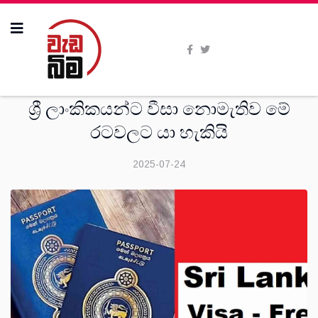
සංක‍්‍රමණික
ශ්‍රී ලාංකිකයන්ට වීසා නොමැතිව මේ
රටවලට යා හැකියි
2025-07-24