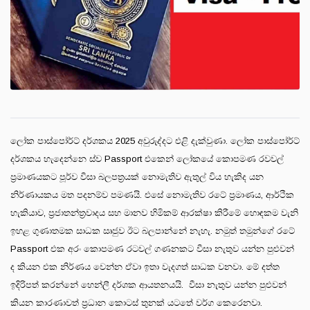
ලෝක පාස්පෝර්ට් දර්ශකය 2025 අවුරුද්දට එළි දැක්වුණා. ලෝක පාස්පෝර්ට්
දර්ශකය හැදෙන්නෙ ස්ව Passport එකෙන් ලෝකයේ කොපමණ රවවල්
ප්‍රමාණයකට පූර්ව වීසා බලපත්‍රයක් නොමැතිව ඇතුල් විය හැකිද යන
නිර්ණායකය මත පදනම්ව පමණයි. එසේ නොමැතිව රටේ ප්‍රමාණය, ආර්ථික
හැකියාව, ප්‍රජාතන්ත්‍රවාදය සහ මානව හිමිකම් ආරක්ෂා කිරීමේ හොඳකම වැනි
ඉහළ ගුණාතමක සාධක ඍජුව ඊට බලපාන්නේ නැහැ. නමුත් තමුන්ගේ රටේ
Passport එක අරං කොපමණ රටවල් ගණනකට වීසා නැතුව යන්න පුළුවන්
ද කියන එක නිර්ණය වෙන්න ඒවා ඉතා වැදගත් සාධක වනවා. මේ දත්ත
ඉදිරිපත් කරන්නේ හෙන්ලී දර්ශක ආයතනයයි. වීසා නැතුව යන්න පුළුවන්
කියන කාරණාවත් ප්‍රධාන කොටස් තුනක් යටතේ වර්ග කෙරෙනවා.