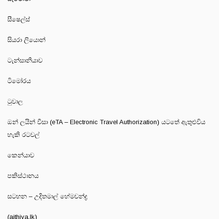
සීෂෙල්ස්
සියරා ලියොන්
ටැන්සානියාව
ටිමෝරය
ටුවාල
ඔන් ලයින් වීසා (eTA – Electronic Travel Authorization) යටතේ ඇතුළුවිය
හැකි රටවල්
කෙන්යාව
පකිස්ථානය
සටහන – උදිතමාල් හේමචන්ද්‍ර
(aithiya.lk)