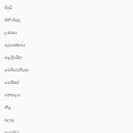
ජිබුටි
ගිනි-බිසවු
ලාඕසය
මැඩගස්කරය
මාලදිවයින
මොරිටේනියාව
මොරිෂස්
නේපාලය
නියු
පලාවු
සැමෝවා