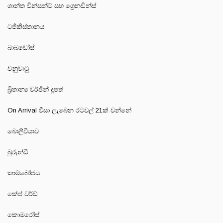
ශාන්ත වින්සන්ට් සහ ග්‍රෙනඩින්ස්
ටජිකිස්තානය
බාබඩෝස්
වනුවාටු
බ්‍රිතාන්‍ය වර්ජින් දූපත්
On Arrival වීසා ලැබෙන රටවල් 21ක් වන්නේ
බොලිවියාව
බුරුන්ඩි
කාම්බෝජය
කේප් වර්ඩ්
කොමරෝස්