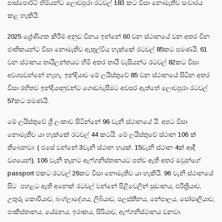
පාස්පොර්ට් හිමියන්ට ලොවපුරා රටවල් 183 කට වීසා නොමැතිව සංචාරය
කළ හැකියි.
2025 ශ්‍රේණිගත කිරීම් අනුව චීනය ඉන්නේ 60 වන ස්ථානයේ වන අතර චීන
ජාතිකයන්ට වීසා නොමැතිව ඇතුල්විය හැක්කේ රටවල් 85කට පමණයි. 61
වන ස්ථානය තායිලන්තයට හිමි අතර තායි වැසියන්ට රටවල් 82කට වීසා
අවශ්‍යවන්නේ නැහැ. ඉන්දියාව මේ ලයිස්තුවේ 85 වන ස්ථානයේ සිටින අතර
වීසා රහිතව ඉන්දියානුවන්ට ගොඩබැසීමට අවසර ඇත්තේ ලොවපුරා රටවල්
57කට පමණයි.
මේ ලයිස්තුවේ ශ්‍රී ලංකාව සිටින්නේ 96 වැනි ස්ථානයේ යි. අපට වීසා
නොමැතිව යා හැක්කේ රටවල් 44 කටයි. මේ ලයිස්තුවේ ස්ථාන 106 ක්
තිබෙනවා. ( එසේ වන්නේ 3වැනි ස්ථාන හයක්. 15වැනි ස්ථාන 4ක් ආදී
වශයෙන්). 106 වැනි තැනට ඇෆ්ගනිස්තානයට පත්ව ඇති අතර ඔවුන්ගේ
passport එකට රටවල් 26කට වීසා නොමැතිව යා හැකියි. 96 වැනි ස්ථානයේ
සිට පහළට ඇති අනෙක් රටවල් වන්නේ පිළිවෙලින් සුඩානය, එරිත්‍රියාව,
උතුරු කොරියාව, බංග්ලාදේශය, ලිබියාව, පලස්තීනය, නේපාලය, සෝමාලියාව,
පාකිස්තානය, යේමනය, ඉරාකය, සිරියාව, ඇෆ්ගනිස්ථානය වනවා.