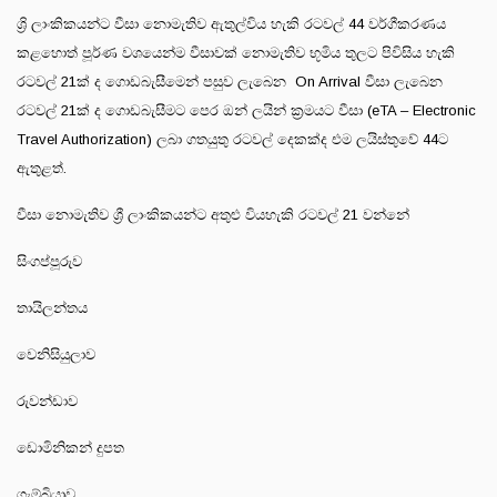
ශ්‍රි ලාංකිකයන්ට වීසා නොමැතිව ඇතුල්විය හැකි රටවල් 44 වර්ගීකරණය
කළහොත් පූර්ණ වශයෙන්ම වීසාවක් නොමැතිව භූමිය තුලට පිවිසිය හැකි
රටවල් 21ක් ද ගොඩබැසීමෙන් පසුව ලැබෙන On Arrival වීසා ලැබෙන
රටවල් 21ක් ද ගොඩබැසීමට පෙර ඔන් ලයින් ක්‍රමයට වීසා (eTA – Electronic
Travel Authorization) ලබා ගතයුතු රටවල් දෙකක්ද එම ලයිස්තුවේ 44ට
ඇතුළත්.
වීසා නොමැතිව ශ්‍රී ලාංකිකයන්ට අතුළු වියහැකි රටවල් 21 වන්නේ
සිංගප්පූරුව
තායිලන්තය
වෙනිසියුලාව
රුවන්ඩාව
ඩොමිනිකන් දුපත
ගැම්බියාව