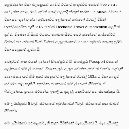
පළමුවැන්න වීසා බලපත්‍රයක් නැතිව රටකට ඇතුළුවීම හෙවත් free visa ,
දෙවැන්න අදාළ රටේ ගුවන් තොටුපලකදී නිකුත් කරන On Arrival වර්ගයේ
වීසා සහ තුන් වැන්න මේවනවිට ලෝකයේ බොහෝ රටවල් විසින්
හඳුන්වාදෙමින් ඇති eTA හෙවත් Electronic Travel Authorization ලෙසින්
දක්වා තිබෙන කිසියම් රටකට ගොඩබැසීමට පෙර තමන්ගේ පාස්පෝර්ට්
විස්තර සහ ගමනේ සියළු විස්තර ඇතුළත්කොට online ක්‍රමයට ගතයුතු පූර්ව
වීසා පහසුකම් ක්‍රමය යි.
තවදුරටත් අංක එකේ ඉන්නේ සිංගප්පූරුව යි. සිංගප්පූරු Passport එකෙන්
ලෝකයේ රටවල් 195කට වීසා නැතුව ඇතුළු වෙන්න පුළුවන් වනවා. දෙවැනි
තැන ජපානයට හිමි අතර ජපනුන්ට ලෝකයේ රටවල් 193කට වීසා නැතුව
සංචාරය කළ හැකියි. තුන්වන ස්ථානයේ රටවල් හයක් සිටිනවා. ඒ
ෆින්ලන්තය, ප්‍රංශය, ජර්මනිය, ඉතාලිය, දකුණු කොරියාව සහ ස්පාඤ්ඤය යි.
මේ ලයිස්තුවෙ 5 වැනි ස්ථානයේ ඇමරිකාවත් 7වැනි ස්ථානයේ කැනඩාවත්
සිටිනවා.
මේ ලයිස්තුවෙ දොළොස්වැනි තැන සිටින්නේ මැලේසියාව යි. මැලේසියානු