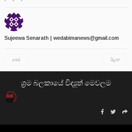
Sujeewa Senarath |
wedabimanews@gmail.com
පෙර
ඊළඟ
ශ්‍රම බලකායේ විද්‍යුත් මෙවලම