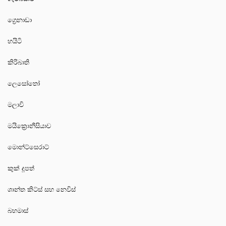
ග්‍රෙනාඩා
හයිටි
කිරිබාති
ලෙසෝතෝ
මලාවි
මයික්‍රොනීසියාව
මොන්ට්සෙරාට්
කුක් දූපත්
ශාන්ත කිට්ස් සහ නෙවිස්
බහමාස්