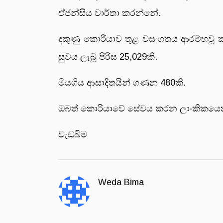
ඒජන්සිය වාර්තා කරන්නේ.
දකුණු කොරියාව තුළ වසංගතය ආරම්භවූ 
සුවය ලැබූ පිරිස 25,029කි.
මියගිය ආසාදිතයින් ගණන 480කි.
ඔබත් කොරියාවේ සේවය කරන ලාංකිකයෙකු 
වැඩබිම
Weda Bima