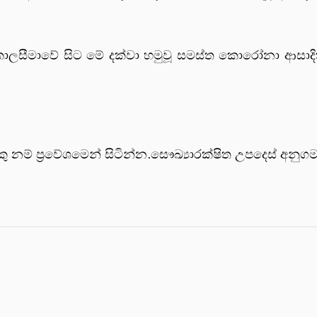
කාලසීමාවේ සිට මේ දක්වා හමුවූ සමස්ත කොරෝනා ආසාදි
නම් ප්‍රවේශමෙන් සිටින්න.සෞඛ්‍යාරක්ෂිත උපදෙස් අනු