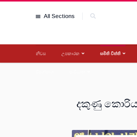
All Sections
නිවස
උපකාරක
සමිති විත්ති
විශේෂාංග
සංවිධාන
දකුණු කොරිය