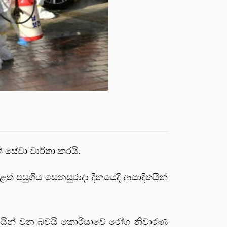
සේවා වාර්තා කරයි.
 පසුගිය සෙනසුරාදා දිනයේදී ආසාදිතයින්
දිතයින් වන බවයි කොරියාවේ රෝග නිවාරණ