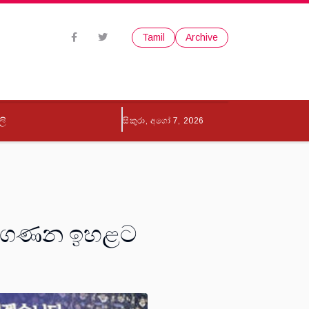
Tamil
Archive
ලි
සිකුරා, අගෝ 7, 2026
ින් ගණන ඉහළට