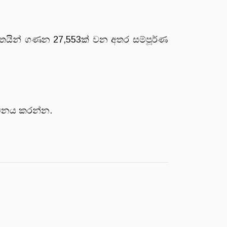
තයින් ගණන 27,553ක් වන අතර සම්පූර්ණ
ගමනය කරන්න.