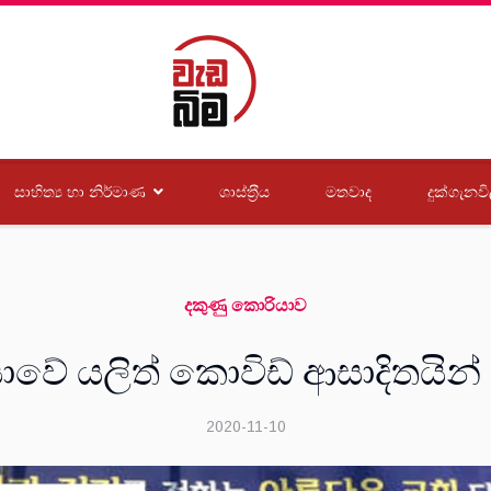
සාහිත්‍ය හා නිර්මාණ
ශාස්ත‍්‍රීය
මතවාද
දුක්ගැනවි
දකුණු කොරියාව
ාවේ යලිත් කොවිඩ් ආසාදිතය
2020-11-10