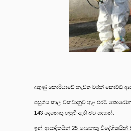
දකුණු කොරියාවේ නැවත වරක් කොව්ඩ් ආස
පසුගිය කාල වකවානුව තුළ එරට කොරෝනා ආ
143 දෙනෙකු හමුවී ඇති බව සඳහන්.
ඉන් ආසාදිතයින් 25 දෙනෙකු විදේශිකයි