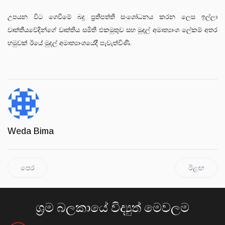
උපයන විට ගෙවීමේ බදු ප්‍රතිපත්ති සංශෝධනය කරන ලෙස ඉල්ලා
වෘත්තීයවේදින්ගේ වෘත්තිය සමිති එකමුතුව සහ මුදල් අමාත්‍යාංශ ලේකම් අතර
හමුවක් ඊයේ මුදල් අමාත්‍යාංශයේදී පැවැත්විණි.
Weda Bima
පෙර
ඊළඟ
ශ්‍රම බලකායේ විද්‍යුත් මෙවලම