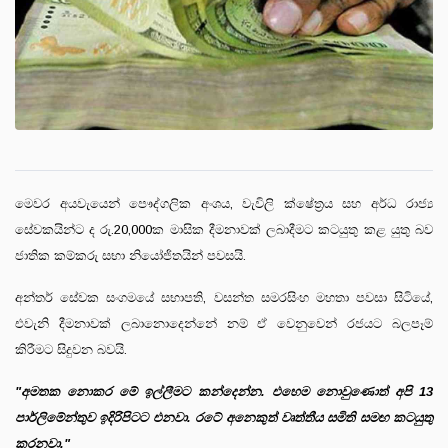
මෙවර අයවැයෙන් පෞද්ගලික අංශය, වැවිලි ක්ෂේත්‍රය සහ අර්ධ රාජ්‍ය
සේවකයින්ට ද රු.20,000ක මාසික දීමනාවක් ලබාදීමට කටයුතු කළ යුතු බව
ජාතික කම්කරු සභා නියෝජිතයින් පවසයි.
අන්තර් සේවක සංගමයේ සභාපති, වසන්ත සමරසිංහ මහතා පවසා සිටියේ,
එවැනි දීමනාවක් ලබානොදෙන්නේ නම් ඒ වෙනුවෙන් රජයට බලපෑම්
කිරීමට සිදුවන බවයි.
"
අමතක නොකර මේ ඉල්ලීමට කන්දෙන්න. එහෙම නොවුණොත් අපි
13
පාර්ලිමේන්තුව ඉදිරිපිටට එනවා. රටේ අනෙකුත් වෘත්තීය සමිති සමඟ කටයුතු
කරනවා."