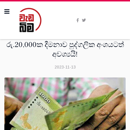
දෙස්
රු.20,000ක දීමනාව පුද්ගලික අංශයටත්
අවශ්‍යයි!
2023-11-13