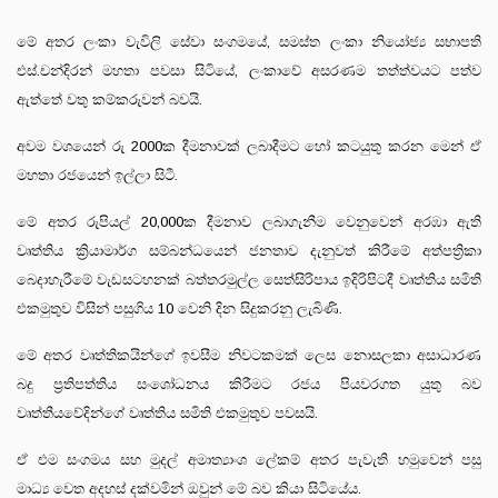
මේ අතර ලංකා වැවිලි සේවා සංගමයේ, සමස්ත ලංකා නියෝජ්‍ය සභාපති
එස්.චන්දිරන් මහතා පවසා සිටියේ, ලංකාවේ අසරණම තත්ත්වයට පත්ව
ඇත්තේ වතු කම්කරුවන් බවයි.
අවම වශයෙන් රු 2000ක දීමනාවක් ලබාදීමට හෝ කටයුතු කරන මෙන් ඒ
මහතා රජයෙන් ඉල්ලා සිටී.
මේ අතර රුපියල් 20,000ක දීමනාව ලබාගැනීම වෙනුවෙන් අරඹා ඇති
වෘත්තිය ක්‍රියාමාර්ග සම්බන්ධයෙන් ජනතාව දැනුවත් කිරීමේ අත්පත්‍රිකා
බෙදාහැරීමේ වැඩසටහනක් බත්තරමුල්ල සෙත්සිරිපාය ඉදිරිපිටදී වෘත්තිය සමිති
එකමුතුව විසින් පසුගිය 10 වෙනි දින සිදුකරනු ලැබිණි.
මේ අතර වෘත්තිකයින්ගේ ඉවසීම නිවටකමක් ලෙස නොසලකා අසාධාරණ
බදු ප්‍රතිපත්තිය සංශෝධනය කිරීමට රජය පියවරගත යුතු බව
වෘත්තීයවේදින්ගේ වෘත්තිය සමිති එකමුතුව පවසයි.
ඒ එම සංගමය සහ මුදල් අමාත්‍යාංශ ලේකම් අතර පැවැති හමුවෙන් පසු
මාධ්‍ය වෙත අදහස් දක්වමින් ඔවුන් මේ බව කියා සිටියේය.