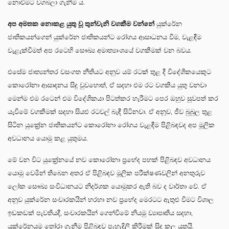
නොවීමට වගබලා ගැනීම ය.
අප අමතක නොකළ යුතු වූ තුන්වැනි වගකීම වන්නේ
යුක්රේන
ජාතිකයන්ගෙන් යුක්රේන ජාතිකයන්ට රෝගය ආසාධනය වීම, වැළඳීම
වැළැක්වීමත් අප රටෙහි සෞඛ්‍ය අමාත්‍යාංශයේ වගකීමක් වන බවය.
එසේම ජාත්‍යන්තර වසංගත නීතියට අනුව යම් රටක් තුළ දී විදේශිකයෙකුට
කොරෝනා ආසාදනය සිදු වුවහොත්, ඒ සදහා එම රට වගකිය යුතු වනවා
මෙන්ම එම රටෙන් එම විදේශිකයා පිටත්කර හැරීමට පෙර ඔහුව සුවපත් කර
යැවීමේ වගකීමක් සදහා සියළු රටවල් බැඳී සිටිනවා. ඒ අනූව, ජීව බුබුල තුළ
සිටින යුක්‍රේන ජාතිකයන්ට කොරෝනා රෝගය වැළඳීම පිළිබඳවද අප මූලික
අවධානය යොමු කළ යුතුමය.
මේ වන විට යුක්‍රේනයේ නව කොරෝනා ප්‍රභේද පහක් පිළිබඳව අවධානය
යොමු වෙමින් තිබෙන අතර ඒ පිළිබඳව මූලික පරීක්ෂණවලින් අනතුරුව
ලෝක සෞඛ්‍ය සංවිධානයට නිදර්ශක යොමුකර ඇති බව ද වාර්තා වේ. ඒ
අනූව යුක්රේන සංචාරකයින් හරහා නව ප්‍රභේද මෙරටට ඇතුළු වීමට විශාල
ඉඩකඩක් පැවතියදී, සංචාරකයින් ගෙන්වීමේ නියමු ව්‍යාපෘතිය සදහා,
යුක්රේනයම තෝරා ගැනීම පිළිබඳව පැහැදිලි කිරීමක් සිදු කල යුතුයි.