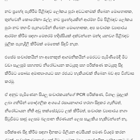
නව ප්‍රභේද පැතිරීම පිළිබඳව ලෝකය පුරා අවධානමක් තිබෙන මොහොතක,
තුන්වෙනි කොරෝනා රැල්ල නව ප්‍රභේදයකින් ආරම්භ වීම පිළිබඳව ලෝකය
පුරා නව තහංචි පැනවෙමින් තිබෙන මොහොතක, අප සංචාරක ව්‍යාපාරය
ආරම්භ කිරීම සඳහා මෙතරම් හදිස්සියක් දක්වන්නෙ මන්ද යනවග පිළිබඳව
මූලික පැහැදිලි කිරීමක් මෙතෙක් සිදුවී නැත.
එසේම සංචාරකයින් හා අනෙකුත් ආගමනිකයින් මෙරටට පැමිණීමේදී මීට
වඩා සැලසුම් සහගතව නිරෝධායන කටයුතු සහ පරීක්ෂණ කටයුතු සිදු
කිරීමට සෞඛ්‍ය අමාත්‍යාංශයට සහ රජයට හැකියාවක් තිබෙන බව අප විශ්වාස
කරමු.
ඒ අනුව පැමිණෙන සියලු සංචාරකයන්ගේ PCR පරීක්ෂණ, විශාල මුදලක්
ලබා ගනිමින් පෞද්ගලික අංශයේ රසායනාගාර හරහා සිදුකර ගැනීමත්,
නිරෝධායන නීති අඩු තක්සේරුවට ලක් කිරීමත්, සංචාරක ව්‍යාපාරය නගා
සිටුවීමට සෘජු ලෙසම බලපාන තීරණයන් ලෙස සැළකිය හැකිවන්නේ නෑ.
පරීක්ෂණ සිදු කිරීම සඳහා දිනකට මිලියන අටසීයක් පමණ වියදම් කරන