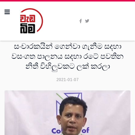
දෙස්
සංචාරකයින් ගෙන්වා ගැනීම සදහා
වසංගත පාලනය සදහා රටේ පවතින
නිතී විහිලුවකට ලක් කරලා
2021-01-07