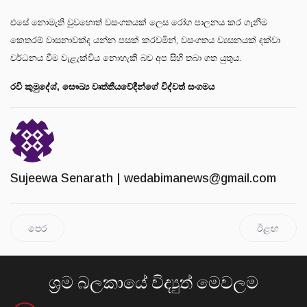
එසේ නොමැති වුවහොත් වසංගතයක් ලෙස රෝග පාලනය කර ගැනීම
කෙතරම් වාසනාවක්ද යන්න පසක් කරවමින්, වසංගතය ව්‍යසනයක් දක්වා
වර්ධනය වීම වැළැක්විය නොහැකි බව අප සිහි තබා ගත යුතුය.
රවි කුමුදේශ්, සෞඛ්‍ය වෘත්තීයවේදීන්ගේ විද්වත් සංගමය
Sujeewa Senarath |
wedabimanews@gmail.com
පෙර
ඊළඟ
ශ්‍රම බලකායේ විද්‍යුත් මෙවලම