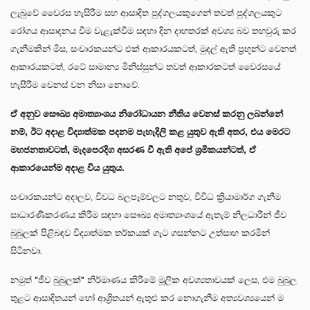
ලැබුවේ වෛරස හැසිරීම සහ ආසාදිත පුද්ගලයකුගෙන් තවත් පුද්ගලයකුට
රෝගය ආසාදනය වීම වැළැක්වීම සඳහා දින දාහතරක් අවශ්‍ය බව තහවුරු කර
ගැනීමකින් මිස, සංචාරකයන්ට එක් ආකාරයකටත්, මුදල් ඇති ප්‍රභූන්ට වෙනත්
ආකාරයකටත්, රටේ සාමාන්‍ය මිනිස්සුන්ට තවත් ආකාරකටත් වෛරසයේ
හැසීරීම වෙනස් වන නිසා නොවේ.
ඒ අනුව සෞඛ්‍ය අමාත්‍යාංශය නිරෝධායන නීතිය වෙනස් කරනු ලබන්නේ
නම්, ඊට අදාළ විද්‍යාත්මක පදනම පැහැදිලි කළ යුතුව ඇති අතර, එය මෙරට
මහජනතාවටත්, මැදපෙරදිග අසරණ වී ඇති අපේ ශ්‍රමිකයන්ටත්, ඒ
ආකාරයෙන්ම අදාළ විය යුතුය.
සංචාරකයන්ට අදාලව, විවධ බලපෑම්වලට නතුව, විවිධ ක්‍රියාමාර්ග ගැනීම
සාධාරණීකරණය කිරීම සඳහා සෞඛ්‍ය අමාත්‍යාංශයේ ඇතැම් නිලධාරීන් ජීව
බුබුලක් පිළිබඳව විද්‍යාත්මක තර්කයක් ගැට ගසන්නට උත්සාහ කරමින්
සිටිනවා.
නමුත් "ජීව බුබුලක්" නිර්මාණය කිරීමේ මූලික අවශ්‍යතාවයක් ලෙස, එම බුබුල
තුළට ආසාදිතයන් හෝ ආශ්‍රිතයන් ඇතුළු කර නොගැනීම අත්‍යවශ්‍යයෙන් ම