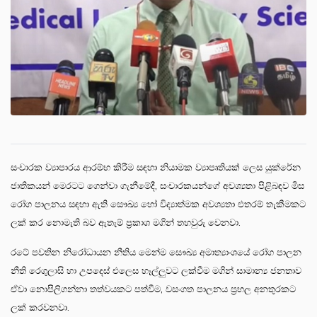
සංචාරක ව්‍යාපාරය ආරම්භ කිරීම සඳහා නියාමක ව්‍යාපෘතියක් ලෙස යුක්රේන
ජාතිකයන් මෙරටට ගෙන්වා ගැනීමේදී, සංචාරකයන්ගේ අවශ්‍යතා පිළිබඳව මිස
රෝග පාලනය සඳහා ඇති සෞඛ්‍ය හෝ විද්‍යාත්මක අවශ්‍යතා එතරම් තැකීමකට
ලක් කර නොමැති බව ඇතැම් ප්‍රකාශ මගින් තහවුරු වෙනවා.
රටේ පවතින නිරෝධායන නීතිය මෙන්ම සෞඛ්‍ය අමාත්‍යාංශයේ රෝග පාලන
නීති රෙගුලාසි හා උපදෙස් එලෙස හෑල්ලුවට ලක්වීම මගින් සාමාන්‍ය ජනතාව
ඒවා නොපිලිගන්නා තත්වයකට පත්වීම, වසංගත පාලනය ප්‍රභල අනතුරකට
ලක් කරවනවා.