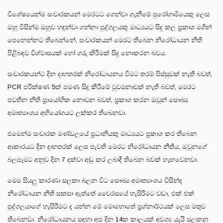
විශේෂයෙන්ම සංචාරකයන් මෙරටට ගෙන්වා ගැනීමේ පුරෝගාමියෙකු ලෙස
ඔහු විසින්ම ඔහුව හඳුන්වා ගන්නා පුද්ගලයකු මාධ්‍යයට සිදු කල ප්‍රකාශ මගින්
පෙනෙන්නට තිබෙන්නේ, සංචාරකයන් මෙරට තිබෙන නිරෝධායන නීති
පිළිබඳව විශ්වාසයක් හෝ ගරු කිරීමක් සිදු නොකරන බවය.
සංචාරකයන්ට දින දාහතරක් නිරෝධායනය වීමට තරම් පිස්සුවක් නැති බවත්,
PCR පරීක්ෂණ 5ක් පමණ සිදු කිරීමේ වුවමනාවක් නැති බවත්, මෙරට
පවතින නීති ප්‍රායෝගික නොවන බවත්, ප්‍රකාශ කරන ඔවුන් සෞඛ්‍ය
අමාත්‍යාංශය අභියෝගයට ලක්කර තිබෙනවා.
එමෙන්ම සංචාරක මණ්ඩලයේ ප්‍රධානියකු මාධ්‍යයට ප්‍රකාශ කර තිබෙන
ආකාරයට දින දාහතරක් ලෙස පැවති මෙරට නිරෝධායන නීතිය, ඔවුනගේ
බලපෑමට අනූව දින 7 දක්වා අඩු කර ලබාදී තිබෙන බවක් හැඟවෙනවා.
මෙම සියලු කාරණා සලකා බලන විට සෞඛ්‍ය අමාත්‍යාංශය විසින්ද
නිරෝධායන නීති සකසා ඇත්තේ වෛරසයේ හැසිරීමට වඩා, එක් එක්
පුද්ගලයාගේ හැසිරීමට ද යන්න මේ මොහොතේ ප්‍රශ්නාර්ථයක් ලෙස මතුව
තිබෙනවා. නිරෝධායනය සඳහා අප දින 14ක කාලයක් අවශ්‍ය යැයි සලකනු