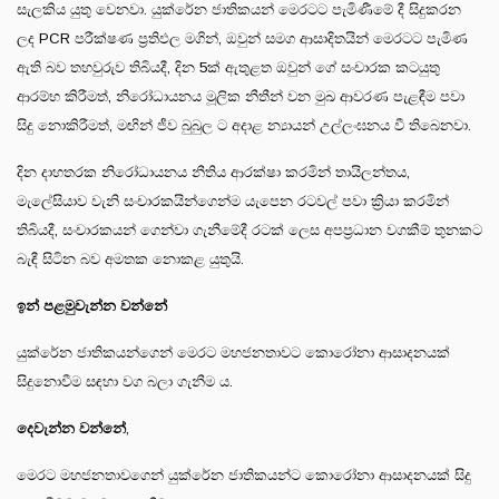
සැලකිය යුතු වෙනවා. යුක්රේන ජාතිකයන් මෙරටට පැමිණීමේ දී සිදුකරන
ලද PCR පරීක්ෂණ ප්‍රතිඵල මගින්, ඔවුන් සමග ආසාදිතයින් මෙරටට පැමිණ
ඇති බව තහවුරුව තිබියදී, දින 5ක් ඇතුළත ඔවුන් ගේ සංචාරක කටයුතු
ආරම්භ කිරීමත්, නිරෝධායනය මූලික නීතීන් වන මුඛ ආවරණ පැළඳීම පවා
සිදු නොකිරීමත්, මඟින් ජීව බුබුල ට අදාළ න්‍යායන් උල්ලංඝනය වී තිබෙනවා.
දින දාහතරක නිරෝධායනය නීතිය ආරක්ෂා කරමින් තායිලන්තය,
මැලේසියාව වැනි සංචාරකයින්ගෙන්ම යැපෙන රටවල් පවා ක්‍රියා කරමින්
තිබියදී, සංචාරකයන් ගෙන්වා ගැනීමේදී රටක් ලෙස අපප්‍රධාන වගකීම් තුනකට
බැඳී සිටින බව අමතක නොකළ යුතුයි.
ඉන් පළමුවැන්න වන්නේ
යුක්රේන ජාතිකයන්ගෙන් මෙරට මහජනතාවට කොරෝනා ආසාදනයක්
සිදුනොවීම සඳහා වග බලා ගැනීම ය.
දෙවැන්න වන්නේ
,
මෙරට මහජනතාවගෙන් යුක්රේන ජාතිකයන්ට කොරෝනා ආසාදනයක් සිදු