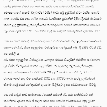
අත්භූත තීරණයකි. නව ප්‍රභේද හඳුනා ගැනීමේ, ජාන අනුක්‍රමික විශ්ලේෂක
යන්ත්‍ර ලබා ගැනීමට අප උත්සාහ කරන ලද සෑම අවස්ථාවකටම සෞඛ්‍ය
අමාත්‍යාංශයේ ඇතැම් බලධාරීන් විසින් බාධා පමුණුවමින් ඒවා ව්‍යර්ත කොට
ඇත. එසේම වසංගත රෝග අංශයට වගකියන ප්‍රධානීන් දිගින් දිගටම මාධ්‍යයට
කරන ලද ප්‍රකාශවලින් හැඟීයන්නේ තවදුරටත් රජයේ රසායනාගාර සේවාව
තුළ එම හැකියාව වර්ධනය කිරීම පිළිබඳව ඔවුන් අකමැත්තක් දක්වන බවය.
තත්වය එසේ තිබියදී රජයේ වියදමෙන් එක්තරා විශ්වවිද්‍යාල රසායනාගාරයක්
සදහා පමණක්, ජාන අනුක්‍රමික විශ්ලේෂක යන්ත්‍රයක් ලබා දී තිබීම ඊටත් වඩා
අපැහැදිලි ය.
එම ජාන අනුක්‍රමික විශ්ලේෂක යන්ත්‍රය රජයේ වියදමින් ස්ථාපිත කරගන්නා
ලද විශ්ව විද්‍යාලයේ සමහර බලධාරීන්, නව ප්‍රභේද හඳුනා ගැනීම සඳහා
සෞඛ්‍ය අමාත්‍යාංශයට 'අවිධිමත් PCR ක්‍රම" යෝජනා කරමින්, රජයේ
රසායනාගාර තුළ එම හැකියාව වර්ධනය කිරීමට බාධා කරනු ලබන්නේ
කිනම් අරමුණක් හේතුවෙන් ද යන්න පිළිබඳව ද අප අවධානයෙන් සිටිමු.
කෙසේ නමුත් නව සාමාන්‍යකරණයක් යටතේ රට යථා තත්ත්වයට පත්
කරන්නට අවශ්‍ය නම් ඒ සඳහා රජය සහ සෞඛ්‍ය අමාත්‍යාංශය ගනු ලබන