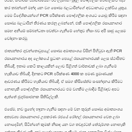
රටක්, සංචාරක ව්‍යාපාරයෙන් ඊට ලැබෙන මුදල පෞද්ගලික රෝහලකට බැර
කර තබන්නේ මන්ද යන වග සෞඛ්‍ය බලධාරීන්ගේ අවධානයට ලක්විය යුතුය.
මෙම විදේශිකයන්ගේ PCR පරීක්ෂණ පෞද්ගලික අංශයට යොමු කිරීම සඳහා
සෞඛ්‍ය බලධාරීන් තීරණය කරනු ලබන්නේ, එකී පෞද්ගලික රසායනාගාර
සමඟ අනියම් සම්බන්ධතා පවත්වා ගැනීමේ හේතුව නිසා බව අපි ඍජු ලෙසම
චෝදනා කරමු.
ජාත්‍යන්තර ගුවන්තොටුපළේ සෞඛ්‍ය අමාත්‍යාංශය විසින් පිහිටුවා ඇති PCR
රසායනාගාරය අද ලෝකයේ ප්‍රධාන පෙළේ රසායනාගාරයක් ලෙස ස්ථාපිතව
තිබියදී, ඉතාම කෙටි කාලයකින් ලොව පිළිගත් වාර්තාවක් ලබා ගැනීමේ
හැකියාව තිබියදී, දිනකට PCR පරීක්ෂණ 4000 ක පමණ ප්‍රමාණයක්
ආවරණය කිරීමට හැකියාව තිබියදී, ඒ සමග කිසිසේත්ම සංසන්දනය කිරීමට
නොහැකි පෞද්ගලික රසායනාගාරයට එම වගකීම ලබාදීම පිළිබඳව අපට
ඇත්තේ ජුගුබ්සාජනක සිතිවිල්ලකි.
එසේම, නව ප්‍රභේද හඳුනා ගැනීම සඳහා මේ වන තුරුත් සෞඛ්‍ය අමාත්‍යාංශය
අත්‍යවශ්‍ය රසායනාගාර උපකරණ රජයේ රෝහල් රසායනාගාර වෙත ලබා
නොදෙමින්, සිටින්නේ කුමක් නිසාද යන වග තවදුරටත් තේරුම්ගත නොහැකි