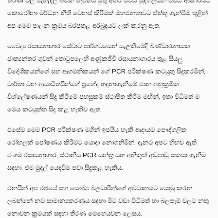
තීරණ වල පැහැදිලි බවක් පැවතිය යුතු අතර විවිධ පුද්ගලයන් විවිධ ආකාරයට
කොරෝනා මර්ධන නීති වෙනස් කිරීමක් මහජනතාවට ඒත්තු ගැන්වීම තුළින්
අප මෙම පාලන ක්‍රමය බරපතළ අර්බුදයට ලක් කරනු ඇත.
වෛද්‍ය රසායනාගාර සේවාව පාර්ශවයෙන් සැලකීමේදී බණ්ඩාරනායක
ජාත්‍යන්තර ගුවන් තොටුපලෙහි අණුකජීවී රසායනාගාරය තුළ සියලු
විදේශිකයන්ගේ සහ ආගමනිකයන් ගේ PCR පරීක්ෂණ කටයුතු සිදුකරමින්,
වාර්තා වන ආසාධිතයින්ගේ ප්‍රභේද හඳුනාගැනීමේ ජාන අනුක්‍රමික
විශ්ලේෂණයන් සිදු කිරීමේ පහසුකම් ස්ථාපිත කිරීම මඟින්, ඉතා විධිමත් ම
මෙය කටයුත්ත සිදු කළ හැකිව ඇත.
එසේම මෙම PCR පරීක්ෂණ මගින් ඉපයිය හැකි ආදායම පෞද්ගලික
රෝහලක් පෝෂණය කිරීමට යොදා නොගනිමින්, දැනට අපට හිඟව ඇති
ජංගම රසායනාගාර, ස්ථානීය PCR යන්ත්‍ර සහ අනිකුත් අඩුපාඩු සකසා ගැනීම
සඳහා, එම මුදල් යෙදවීම පවා සිදුකළ හැකිය.
එනයින් අප රජයේ සහ සෞඛ්‍ය බලධාරීන්ගේ අවධානයට යොමු කරනු
ලබන්නේ නව සාමාන්‍යකරණය සඳහා මීට වඩා විධිමත් හා බලපෑම් වලට නතු
නොවන ක්‍රමයක් සඳහා තීරණ මෙහෙයවන ලෙසය.