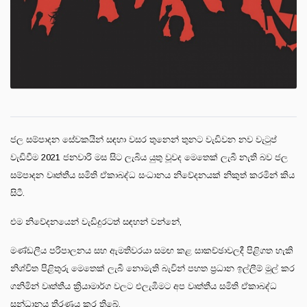
ජල සම්පාදන සේවකයින් සඳහා වසර තුනෙන් තුනට වැඩිවන නව වැටුප්
වැඩිවීම 2021 ජනවාරි මස සිට ලැබිය යුතු වූවද මෙතෙක් ලැබී නැති බව ජල
සම්පාදන වෘත්තීය සමිති ඒකාබද්ධ සංධානය නිවේදනයක් නිකුත් කරමින් කිය
සිටී.
එම නිවේදනයෙන් වැඩිදුරටත් සඳහන් වන්නේ,
මණ්ඩලීය පරිපාලනය සහ ඇමතිවරයා සමඟ කළ සාකච්ඡාවලදී පිළිගත හැකි
නිශ්චිත පිළිතුරු මෙතෙක් ලැබී නොමැති බැවින් පහත ප්‍රධාන ඉල්ලීම් මුල් කර
ගනිමින් වෘත්තීය ක්‍රියාමාර්ග වලට එලැඹීමට අප වෘත්තීය සමිති ඒකාබද්ධ
සන්ධානය තීරණය කර තිබේ.