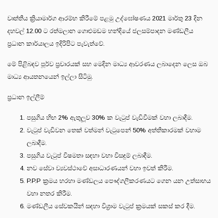
වෘත්තීය ක්‍රියාමාර්ග ආරම්භ කිරීමේ පළමු උද්ඝෝෂණය 2021 මාර්තු 23 දින
දහවල් 12.00 ට රත්මලාන ගොළුමඩම හන්දියේ ජලසම්පාදන මණ්ඩලීය
ප්‍රධාන කාර්යාලය ඉදිරිපිට පැවැත්වේ.
මේ පිළිබඳව පූර්ව ප්‍රචාරයක් සහ මෙදින මාධ්‍ය ආවරණය ලබාදෙන ලෙස ඔබ
මාධ්‍ය ආයතනයෙන් ඉල්ලා සිටිමු.
ප්‍රධාන ඉල්ලීම්
පසුගිය හිඟ 2% ඇතුලූව 30% ක වැටුප් වැඩිවීමක් වහා ලබාදීම.
වැටුප් වැඩිවන තෙක් වත්මන් වැටුපෙන් 50% අත්තිකාරමක් වහාම
ලබාදීම.
පසුගිය වැටුප් විෂමතා සඳහා වහා විසඳුම් ලබාදීම.
නව සේවා ව්‍යවස්ථාවේ අසාධාරණයන් වහා ඉවත් කිරීම.
P.P.P ක‍්‍රමය හරහා මණ්ඩලය පෞද්ගලීකරණයට ගෙන යන උත්සාහය
වහා නතර කිරීම.
මණ්ඩලීය සේවකයින් සඳහා විශ්‍රාම වැටුප් ක්‍රමයක් සකස් කර දීම.