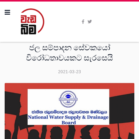
දෙස්
ජල සම්පාදන සේවකයෝ
විරෝධතාවයකට සැරසෙයි
2021-03-23