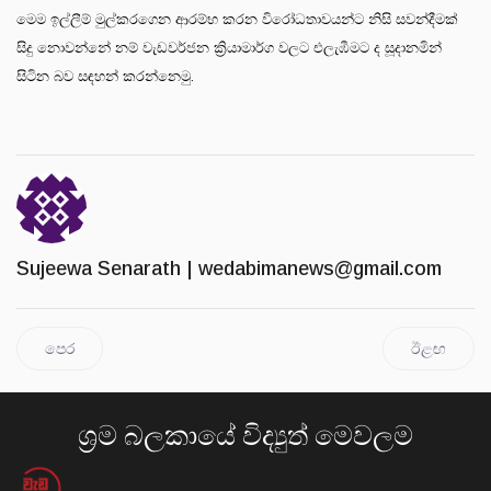
මෙම ඉල්ලීම් මුල්කරගෙන ආරම්භ කරන විරෝධතාවයන්ට නිසි සවන්දීමක්
සිදු නොවන්නේ නම් වැඩවර්ජන ක්‍රියාමාර්ග වලට එලැඹීමට ද සූදානමින්
සිටින බව සඳහන් කරන්නෙමු.
Sujeewa Senarath |
wedabimanews@gmail.com
පෙර
ඊළඟ
ශ්‍රම බලකායේ විද්‍යුත් මෙවලම