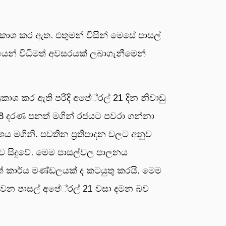
්‍රකාශ කර ඇත. එතුමන් විසින් මෙසේ පාසල්
්ධයෙන් විධිමත් අවසරයක් ලබාගැනීමෙන්
ශ කර ඇති පරිදි අපේ‍්‍රල් 21 දින නිවාඩු
8 දරණ පනත් මගින් රජයට පවරා ගන්නා
ය මගිනි. පවතින ප‍්‍රතිපාදන වලට අනුව
නුව සිදුවේ. මෙම පාසල්වල පාලනය
ේ කාර්ය මණ්ඩලයක් ද කටයුතු කරයි. මෙම
්වන පාසල් අපේ‍්‍රල් 21 වසා දමන බව