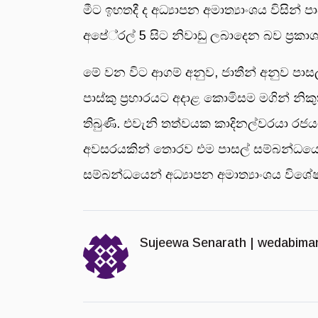
මීට ඉහතදී ද අධ්‍යාපන අමාත්‍යාංශය විසින් 
අපේ‍්‍රල් 5 සිට නිවාඩු ලබාදෙන බව ප‍්‍රකා
මේ වන විට ආගම් අනුව, ජාතීන් අනුව පා
පාස්කු ප‍්‍රහාරයට අදාළ කොමිසම මගින් නි
තිබුණි. එවැනි තත්වයක කාදිනල්වරයා ර
අවසරයකින් තොරව එම පාසල් සම්බන්ධයෙන් ව
සම්බන්ධයෙන් අධ්‍යාපන අමාත්‍යාංශය විශේෂ
Sujeewa Senarath |
wedabima