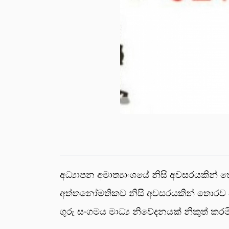
අධ්‍යාපන අමාත්‍යාංශයේ නිසි අවසරයකින්
අත්තනෝමතිකව නිසි අවසරයකින් තොරව එම 
ගුරු සංගමය මාධ්‍ය නිවේදනයක් නිකුත් කරමින