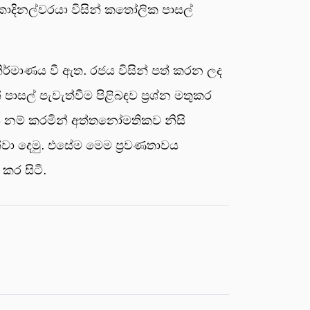
යදී කාදිනල්වරයා විසින් කතෝලික පාසල්
ර්මාණය වී ඇත. රජය විසින් පත් කරන ලද
සල් පැවැත්වීම පිළිබඳව ප‍්‍රශ්න මතුකර
ි නම් කරමින් අත්තනෝමතිකව නිසි
වා දෙමු. එසේම මෙම ප‍්‍රවණතාවය
කර සිටී.