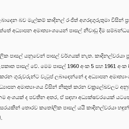
ාදෙන බව මැල්කම් කාදිනල් රංජිත් අගරදගුරුතුමා විසින් ප‍
ඇත්තේ අධ්‍යාපන අමාත්‍යාංශයෙන් පාසල් නිවාඩු දීම සම්බන
ාසල් යනුවෙන් පාසල් වර්ගයක් නැත. කාදිනල්වරයා ප‍්‍රකා
ෘත පාසල් වේ. මෙම පාසල් 1960 අංක 5 සහ 1961 අංක 
 ගුරුවරුන්ට වැටුප් ලබාදෙන්නේ ද අධ්‍යාපන අමාත්‍යාංශ
‍යාපන අමාත්‍යාංශය විසින් නිකුත් කරන චක‍්‍රලේඛවලට අ
ෙනම අංශයක් ද පවතින අතර, ඒ සඳහා අධ්‍යක්ෂවරයෙක් යටත
 අවසරයකින් තොරව කතෝලික පාසල් යයි කාදිනල්වරයා හඳුන
.