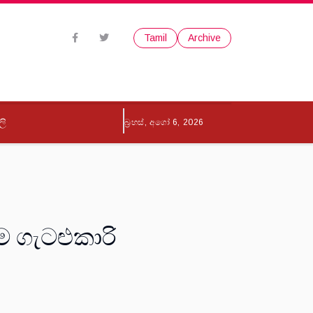
Tamil
Archive
ලි
බ්‍රහස්, අගෝ 6, 2026
 ගැටළුකාරි