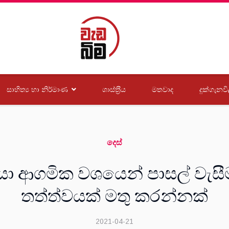
සාහිත්‍ය හා නිර්මාණ
ශාස්ත‍්‍රීය
මතවාද
දුක්ගැනවි
දෙස්
යා ආගමික වශයෙන් පාසල් වැසීම
තත්ත්වයක් මතු කරන්නක්
2021-04-21