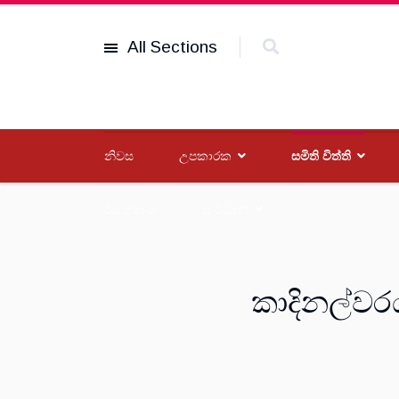
All Sections
නිවස
උපකාරක
සමිති විත්ති
විශේෂාංග
සංවිධාන
කාදිනල්වර