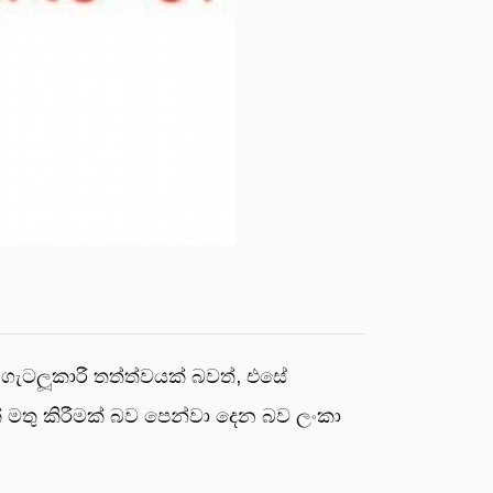
 ගැටලූකාරී තත්ත්වයක් බවත්, එසේ
 මතු කිරීමක් බව පෙන්වා දෙන බව ලංකා