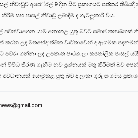
පාසල් නිවාඩුව අපේ‍්‍රල් 9 දින සිට ප‍්‍රකාශයට පත්කර තිබි
ශ කිරීම සහ පාසල් නිවාඩු ලබාදීම ද ගැටලූකාරී විය.
සල් පවත්වාගෙන යාම නොකළ යුතු බවට සමාජ කතාබහක් නි
කුත් කරන ලද මතභේදාත්මක වාර්තාවෙන් ද ආගමික පදනමින් පා
ජයට පවරා ගන්නා ලද උපකෘත පාඨශාලා කතෝලික පාසල් යය
ිවිධ තීරණ ගැනීම නව ප‍්‍රශ්නයක් මතු කිරීමක් බව පෙන්
 අවධානයක් යොමුකළ යුතු බව ද ලංකා ගුරු සංගමය ප‍්‍රකාශ 
news@gmail.com