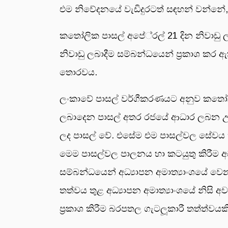
එම නිවේදනයේ වැඩිදුරටත් සඳහන් වන්නේ,
කතෝලික පාසල් අපේ‍්‍රල් 21 දින නිවාඩු ලබ
නිවාඩු ලබාදීම සම්බන්ධයෙන් ප‍්‍රකාශ කර 
තොරවය.
ලංකාවේ පාසල් වර්ගීකරණයට අනුව කතෝලික ප
ලබාදෙන පාසල් අතර රජයේ ආධාර ලබන උපක
ලද පාසල් වේ. එසේම එම පාසල්වල සේවය කරන
මෙම පාසල්වල පාලනය හා කටයුතු කිරීම අධ්
සම්බන්ධයෙන් අධ්‍යාපන අමාත්‍යාංශයේ ව
තත්වය තුළ අධ්‍යාපන අමාත්‍යාංශයේ නිසි
ප‍්‍රකාශ කිරීම බරපතල ගැටලූකාරී තත්ත්වයකි