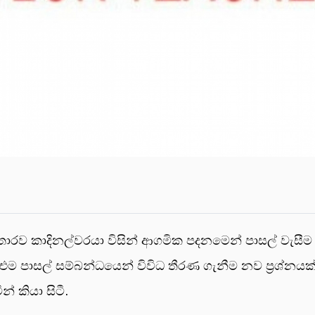
 තොරව කාදිනල්වරයා විසින් ආගමික පදනමෙන් පාසල් වැසීම
පාසල් සම්බන්ධයෙන් විවිධ තීරණ ගැනීම නව ප‍්‍රශ්නයක්
් කියා සිටී.