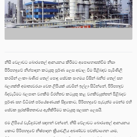
නිසි වෙලාවට බොරතෙල් ආනයනය කිරීමට අපොහොසත්වීම නිසා
පිරිපහදුවේ නිශ්පාදන කටයුතු පූර්ණ ලෙස අඩාල වීම පිළිබඳව පැමිණිලි
කරමින් ලංකා ඛණිජ තෙල් පොදු සේවක සංගමය විසින් ඛනිජ තෙල් සහ
බලශක්ති අමාත්‍යවරයා වෙත ලිපියක් යවමින් ඉල්ලා සිටින්නේ, පිරිපහදුව
බිදවැටීමට බලපාන වගකීම් විරහිතව කටයුතු කළ වගකිවයුත්තන් පිළිබදව
පූර්ණ සහ විධිමත් පර්යේෂණයක් සිදුකොට, පිරිපහදුවේ පැවැත්ම මෙන්ම එහි
සේවක සුරක්ෂිතතාවය ඇතිකිරීමට කටයුතු සලසන ලෙසයි.
එම ලිපියේ වැඩිදුරටත් සඳහන් වන්නේ, නිසි වේලාවට බොරතෙල් ආනයනය
කොට පිරිපහදුවේ නිෂ්පාදන ක්‍රියාවලිය අඛණ්ඩව පවත්වාගෙන යාම,