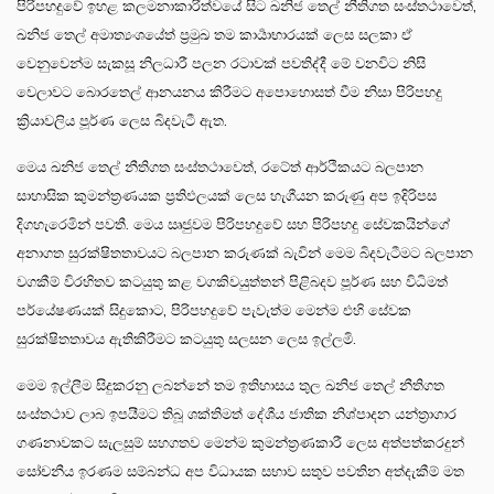
පිරිපහදුවේ ඉහළ කලමනාකාරිත්වයේ සිට ඛනිජ තෙල් නීතිගත සංස්තථාවෙත්,
ඛනිජ තෙල් අමාත්‍යංශයේත් ප්‍රමුඛ තම කාර්‍යාභාරයක් ලෙස සලකා ඒ
වෙනුවෙන්ම සැකසූ නිලධාරී පලන රටාවක් පවතිද්දී මේ වනවිට නිසි
වෙලාවට බොරතෙල් ආනයනය කිරීමට අපොහොසත් වීම නිසා පිරිපහදු
ක්‍රියාවලිය පූර්ණ ලෙස බිදවැටී ඇත.
මෙය ඛනිජ තෙල් නීතිගත සංස්තථාවෙත්, රටේත් ආර්ථිකයට බලපාන
සාහාසික කුමන්ත්‍රණයක ප්‍රතිඵලයක් ලෙස හැගීයන කරුණු අප ඉදිරිපස
දිගහැරෙමින් පවතී. මෙය ඍජුවම පිරිපහදුවේ සහ පිරිපහදු සේවකයින්ගේ
අනාගත සුරක්ෂිතතාවයට බලපාන කරුණක් බැවින් මෙම බිදවැටීමට බලපාන
වගකීම් විරහිතව කටයුතු කළ වගකිවයුත්තන් පිළිබදව පූර්ණ සහ විධිමත්
පර්යේෂණයක් සිදුකොට, පිරිපහදුවේ පැවැත්ම මෙන්ම එහි සේවක
සුරක්ෂිතතාවය ඇතිකිරීමට කටයුතු සලසන ලෙස ඉල්ලමි.
මෙම ඉල්ලීම සිදුකරනු ලබන්නේ තම ඉතිහාසය තුල ඛනිජ තෙල් නීතිගත
සංස්තථාව ලාබ ඉපයීමට තිබූ ශක්තිමත් දේශීය ජාතික නිශ්පාදන යන්ත්‍රාගාර
ගණනාවකට සැලසුම් සහගතව මෙන්ම කුමන්ත්‍රණකාරී ලෙස අත්පත්කරදුන්
සෝචනීය ඉරණම සම්බන්ධ අප විධායක සභාව සතුව පවතින අත්දැකීම් මත