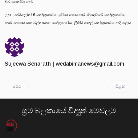
බව පෙන්වා දෙමි.
උදා-: නයිලෝන් 6 යන්ත‍්‍රාගාරය. යූරියා පොහොර නිපදවීමේ යන්ත්‍රාගාරය,
කෘමි නාශක සහ වල්නාශක යන්ත්‍රාගාරය, ලිහිසි තෙල් යන්ත්‍රාගාරය ආදී ලෙස.
Sujeewa Senarath |
wedabimanews@gmail.com
පෙර
ඊළඟ
ශ්‍රම බලකායේ විද්‍යුත් මෙවලම