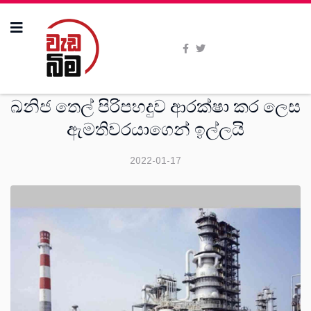
දෙස්
ඛනිජ තෙල් පිරිපහදුව ආරක්ෂා කර ලෙස
ඇමතිවරයාගෙන් ඉල්ලයි
2022-01-17