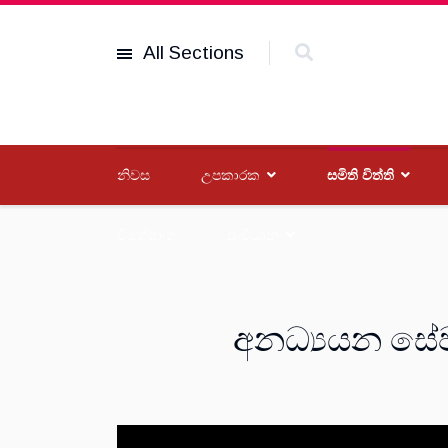
All Sections
නිවස
උපකාරක
සමිති විත්ති
විශේෂාංග
සංවිධාන
අනධ්‍යයන සේ