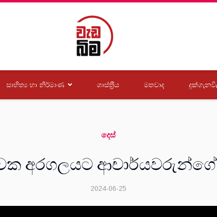
සාහිත්‍ය හා නිර්මාණ
ශාස්ත‍්‍රීය
මතවාද
දුක්ගැනවි
දෙස්
වක අරගලයට ආචාර්යවරුන්ගේ
2024-06-25