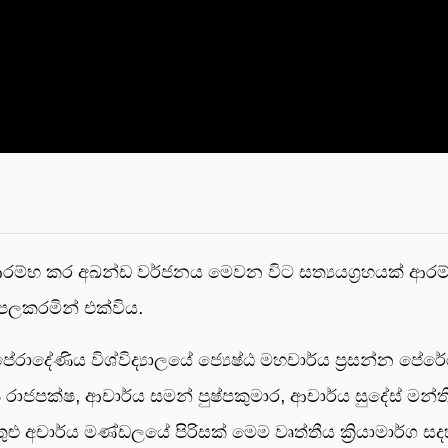
් ආරම්භ කර අඛන්ඩ වර්ජනය මෙවන විට සත්‍යයග්‍රහයක් ආර
පලකරමින් එක්විය.
පේරාදේණිය විශ්විද්‍යාලයේ ජ්‍යෙෂ්ඨ මහචාර්ය ප්‍රසන්න පේර
ාජපක්ෂ, ආචාර්ය සමන් පුෂ්පකුමාර, ආචාර්ය සුදේස් මන්ත
ළු අචාර්ය මණ්ඩලයේ පිරිසක් මෙම වෘත්තීය ක්‍රියාමාර්ග 