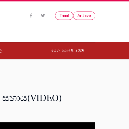
Tamil
Archive
ලි
සෙන, අගෝ 8, 2026
 සහාය(VIDEO)