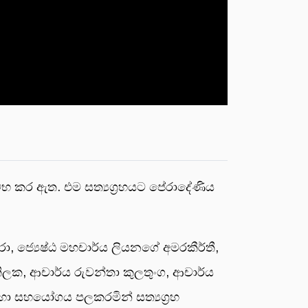
ම්භ කර ඇත. එම සත්‍යග්‍රහයට පේරාදේණිය
ේරා, ජ්‍යෙෂ්ඨ මහචාර්ය ලියනගේ අමරකීර්තී,
ිලක, ආචාර්ය රුවන්තා කුලතුංග, ආචාර්ය
සදහා සහයෝගය පලකරමින් සත්‍යග්‍රහ