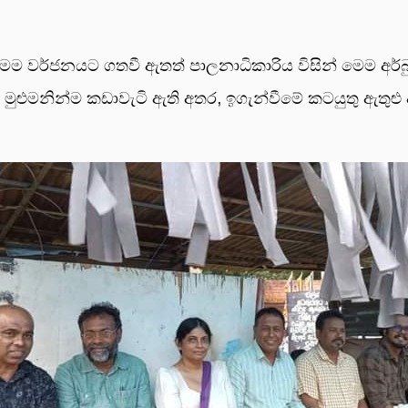
ෙම වර්ජනයට ගතවී ඇතත් පාලනාධිකාරිය විසින් මෙම අර්
ිය මුළුමනින්ම කඩාවැටි ඇති අතර, ඉගැන්වීමේ කටයුතු ඇතු