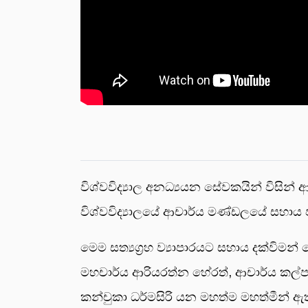
විශ්වවිද්‍යාල අනධ්‍යයන සේවකයින් විසින
විශ්වවිද්‍යාලයේ ආචාර්ය මණ්ඩලයේ සහාය 
මෙම සත්‍යග්‍රහ ව්‍යාපාරයට සහාය දක්විමන් 
මහචාර්ය ආරියරත්න හේරත්, ආචාර්ය කල්ප ර
කන්චුකා ධර්මසිරි යන මහත්ම මහත්මීන් ඇතු