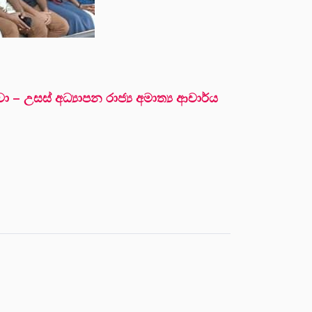
– උසස් අධ්‍යාපන රාජ්‍ය අමාත්‍ය ආචාර්ය