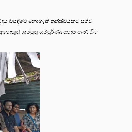
බුදය විසඳීමට නොහැකි තත්ත්වයකට පත්ව
ළු අනෙකුත් කටයුතු සම්පූර්ණයෙනම් ඇණ හිට