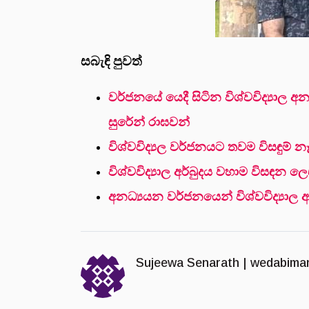
සබැඳි පුවත්
වර්ජනයේ යෙදී සිටින විශ්වවිද්‍යාල 
සුරේන් රාඝවන්
විශ්වවිද්‍යල වර්ජනයට තවම විසඳුම් න
විශ්වවිද්‍යාල අර්බුදය වහාම විසඳන ලෙස
අනධ්‍යයන වර්ජනයෙන් විශ්වවිද්‍යාල අ
Sujeewa Senarath |
wedabima