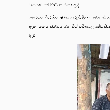
ව්‍යාපාරයේ වාඩි ගන්නා ලදි.
මේ වන විට දින 50කට වැඩි දින ගණනක් ම
ඇත. මේ තත්ත්වය මත විශ්වවිද්‍යාල පද්ධත
ඇත.