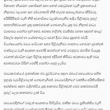
විකාශන නියාමන කොමිෂන් සභා පනත් කෙටුම්පත වැනි ප්‍රකාශනයේ
නිදහසට බලපාන සහ මර්ධනකාරී නීති නැවත සමාලෝචනය කිරීමටද,
අයිසීසීපීආර් වැනි නීති අවභාවිතය වළක්වාගැනීම ආදිය පිළිබඳවද පුළුල්
සහභාගිත්වයෙන් යුතු සාකච්ඡාවක් ගොඩනැගිය යුතු බව නිදහස් මාධ්‍ය
ව්‍යාපාරය පෙන්වා දුන් අතර, අමාත්‍ය නලින්ද ජයතිස්ස මහතා සඳහන් කළේ
විකල්ප අදහස් හා යෝජනාවලට සවන් දීමට රජය සූදානම් බවයි.
විශේෂයෙන්ම මාධ්‍ය සංවිධාන අතර පිළිගැනීමට භාජනය නොවන පුවත්පත්
මණ්ඩලය වැනි ආයතන අහෝසි කරන්නේ නම් වෙනුවට ස්ථාපිත වියයුතු
වෙනත් ස්වාධීන ව්‍යුහ පිළිබඳ අදහස් ඉදිරිපත් කිරීමට අවකාශය ඇති බවද
අමාත්‍යවරයා විසින් මෙහිදී පෙන්වා දෙනු ලැබීය.
මාධ්‍යකරණයේ ගුණාත්මක බව ප්‍රවර්ධනය සඳහා රජයේ සහයෝගය සහිත
පුහුණු වැඩපිළිවෙලක් ගොඩනැගීමත්, මාධ්‍යවේදීන්ගේ වෘත්තීය අයිතිවාසිකම්
ආරක්ෂාව සඳහා මැදිහත්විය යුතු ආකාරය පිළිබඳවත් මෙම සාකච්ඡාවේදී
පුළුල් ලෙස කතාබහට ලක් විය.
මාධ්‍යවේදීන්ගේ වරලත් ආයතනය පිහිටුවීම, ජාතික මාධ්‍ය ප්‍රතිපත්තිය වැනි
කරුණු සම්බන්ධයෙන් අවසන් තීරණ ගැනීමට පෙර මාධ්‍ය සංවිධානවල සහ