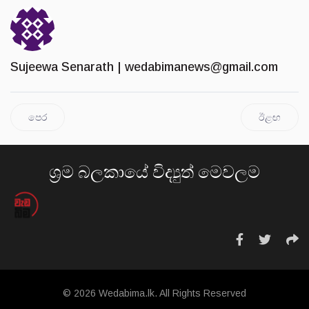
Sujeewa Senarath |
wedabimanews@gmail.com
පෙර
ඊළඟ
ශ්‍රම බලකායේ විද්‍යුත් මෙවලම
© 2026 Wedabima.lk. All Rights Reserved