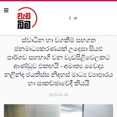
දෙස්
ස්වාධීන හා වගකීම් සහගත
ජනමාධ්‍යකරණයක් උදෙසා සියළු
පාර්ශව සහභාගි වන වැඩපිළිවෙලකට
ආණ්ඩුව එකඟයි - අමාත්‍ය වෛද්‍ය
නලින්ද ජයතිස්ස නිදහස් මාධ්‍ය ව්‍යාපාරය
හා සාකච්ඡාවේදී කියයි
2025-01-10