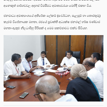
අනෙකුත් පාර්ශවවල අදහස් විමසීමට අමාත්‍යවරයා මෙහිදී එකඟ විය.
ජනමාධ්‍ය අමාත්‍යාංශයේ අතිරේක ලේකම් (සංවර්ධන, සැලසුම් හා තොරතුරු)
කැළුම් විජේනායක මහතා, රජයේ ප්‍රවෘත්ති අධ්‍යක්ෂ ජනරාල් හර්ෂ බණ්ඩාර
මහතා ඇතුළු නිලධාරීහු පිරිසක් ද මෙම සකච්ඡාවට එක්ව සිටියහ.