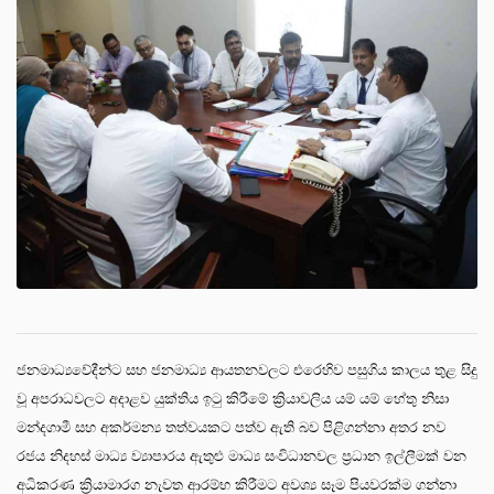
ජනමාධ්‍යවේදීන්ට සහ ජනමාධ්‍ය ආයතනවලට එරෙහිව පසුගිය කාලය තුළ සිදු
වූ අපරාධවලට අදාළව යුක්තිය ඉටු කිරීමේ ක්‍රියාවලිය යම් යම් හේතු නිසා
මන්දගාමී සහ අකර්මන්‍ය තත්වයකට පත්ව ඇති බව පිළිගන්නා අතර නව
රජය නිදහස් මාධ්‍ය ව්‍යාපාරය ඇතුළු මාධ්‍ය සංවිධානවල ප්‍රධාන ඉල්ලීමක් වන
අධිකරණ ක්‍රියාමාරග නැවත ආරම්භ කිරීමට අවශ්‍ය සෑම පියවරක්ම ගන්නා