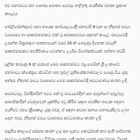
බව ජනමාධ්‍ය සහ සෞඛ්‍ය අමාත්‍ය වෛද්‍ය නලින්ද ජයතිස්ස මහතා ප්‍රකාශ
කළේය.
පාර්ලිමේන්තුවේ සභා නායක කාර්යාලයේදී ජනවාරි 8 වන දා නිදහස් මාධ්‍ය
ව්‍යාපාරය හා සාකච්ඡාවකට එක් වූ අමාත්‍යවරයා සඳහන් කළේ, මාධ්‍යවේදී
ලසන්ත වික්‍රමතුංග ඝාතනයෙන් වසර 16 ක් ගෙවුණු දිනෙක එවැනි
සාකච්ඡාවකට අවතීර්ණය වෙන්නට ලැබීම විශේෂත්වයක් ගන්නා බවයි.
මූලික කරුණු 6 ක් ඔස්සේ මෙම සාකච්ඡාවට එළඹෙමින් ශ්‍රී ලංකාවේ
ජනමාධ්‍ය ක්ෂේත්‍රය ස්වාධීන සහ පුළුල් ප්‍රතිසංස්කරණවලට යොමු විය යුතු
අන්දම නිදහස් මාධ්‍ය ව්‍යාපාරය මෙම සාකච්ඡාවේදී අවධාරණය කරන ලදී.
අපරාධවල වින්දිතයින් බවට පත් වූ මාධ්‍යවේදීන් සහ ඔවුන්ගේ පවුල්වල
සාමාජිකයින් වෙනුවෙන් යුක්තිය ඉටු කිරීම සඳහා පවතින බාධක හදුනා
ගැනීමට රජය ක්‍රියාකළ යුතු බවද, ඒ සඳහා අවශ්‍ය සහාය නොපැකිලව ලබා
දෙන බවද, නිදහස් මාධ්‍ය ව්‍යාපාරය අවධාරණය කරන ලදී.
පසුගිය කාලයේ සම්මත කරන ලද සහ දැනට කෙටුම්පත් කර ඇති මාර්ගගත
ක්‍රමවල සුරක්ෂිතභාවය පිළිබඳ පනත, ප්‍රති ත්‍රස්ත පනත් කෙටුම්පත, විද්‍යුත්