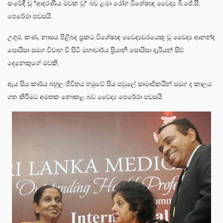
සංවේදී වූ "ආදරණීය මවක වූ" බව ළමා රෝග විශේෂඥ වෛද්‍ය බී.ජේ.සී.
පෙරේරා පවසයි.
උගුර, කණ, නාසය පිළිබද ප්‍රකට විශේෂඥ වෛද්‍යවරයෙකු වූ වෛද්‍ය ආනන්ද
සොයිසා සමග විවාහ වී සිටි මහාචාර්ය ප්‍රියානි සොයිසා දැරියන් සිව්
දෙනෙකුගේ මවකි.
ඇය සිය කාර්ය බහුල ජීවිතය හමුවේ සිය පවුලේ සාමාජිකයින් සමග ද කාලය
ගත කිරීමට අමතක නොකළ බව වෛද්‍ය පෙරේරා පවසයි.