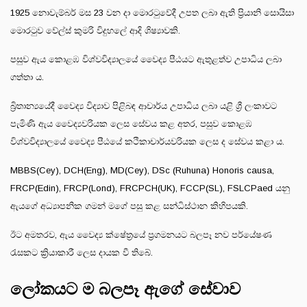
1925 නොවැම්බර් මස 23 වන දා මොරටුවේදී උපත ලබා ඇති ප්‍රියානි සොයිසා
මොරටුව වේල්ස් කුමරි විදුහලේ ආදි ශිෂ්‍යාවකි.
පසුව ඇය කොළඹ විශ්වවිද්‍යාලයේ වෛද්‍ය පීඨයට ඇතුළත්ව උපාධිය ලබා
ගත්තා ය.
බ්‍රිතාන්‍යයේදී වෛද්‍ය විද්‍යාව පිළිබඳ ආචාර්ය උපාධිය ලබා යළි ශ්‍රී ලංකාවට
පැමිණි ඇය වෛද්‍යවරියක ලෙස සේවය කළ අතර, පසුව කොළඹ
විශ්වවිද්‍යාලයේ වෛද්‍ය පීඨයේ කථිකාචාර්යවරියක ලෙස ද සේවය කළා ය.
MBBS(Cey), DCH(Eng), MD(Cey), DSc (Ruhuna) Honoris causa,
FRCP(Edin), FRCP(Lond), FRCPCH(UK), FCCP(SL), FSLCPaed යනු
ඇයගේ අධ්‍යාපනික ගමන් මගේ පසු කළ සන්ධිස්ථාන කිහිපයකි.
ඊට අමතරව, ඇය වෛද්‍ය ක්ෂේත්‍රයේ ප්‍රගමනයට බලපෑ නව පර්යේෂණ
රැසකට ක්‍රියාකාරී ලෙස දායක වී තිබේ.
ලෝකයට ම බලපෑ ඇගේ සේවාව