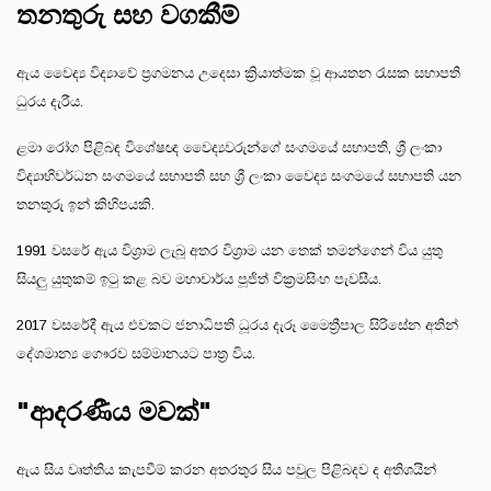
තනතුරු සහ වගකීම්
ඇය වෛද්‍ය විද්‍යාවේ ප්‍රගමනය උදෙසා ක්‍රියාත්මක වූ ආයතන රැසක සභාපති
ධුරය දැරීය.
ළමා රෝග පිළිබඳ විශේෂඥ වෛද්‍යවරුන්ගේ සංගමයේ සභාපති, ශ්‍රී ලංකා
විද්‍යාභිවර්ධන සංගමයේ සභාපති සහ ශ්‍රී ලංකා වෛද්‍ය සංගමයේ සභාපති යන
තනතුරු ඉන් කිහිපයකි.
1991 වසරේ ඇය විශ්‍රාම ලැබූ අතර විශ්‍රාම යන තෙක් තමන්ගෙන් විය යුතු
සියලු යුතුකම් ඉටු කළ බව මහාචාර්ය පූජිත් වික්‍රමසිංහ පැවසීය.
2017 වසරේදී ඇය එවකට ජනාධිපති ධූරය දැරූ මෛත්‍රීපාල සිරිසේන අතින්
දේශමාන්‍ය ගෞරව සම්මානයට පාත්‍ර විය.
"ආදරණීය මවක්"
ඇය සිය වෘත්තිය කැපවීම් කරන අතරතුර සිය පවුල පිළිබදව ද අතිශයින්