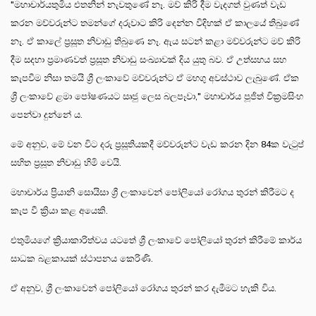
"මහාචාර්යතුමිය එතනින් නැවතුණේ නෑ. මව් කිරි දීම වැදගත් වුණත් වැඩ
කරන මව්වරුන්ට තමන්ගේ දරුවාට කිරි දෙන්න විදිහක් ඒ කාලයේ තිබුණේ
නෑ. ඒ කාලේ ප්‍රසූත නිවාඩු තිබුණෙ නෑ. ඇය සටන් කළා මව්වරුන්ට මව් කිරි
දීම සදහා ප්‍රමාණවත් ප්‍රසූත නිවාඩු සංඛ්‍යාවක් දිය යුතු බව. ඒ උත්සහය සහ
කැපවීම නිසා තමයි ශ්‍රී ලංකාවේ මව්වරුන්ට ඒ මහගු අවස්ථාව ලැබුණේ. ඒක
ශ්‍රී ලංකාවේ ළමා පෝෂණයට ඍජු ලෙස බලපෑවා," මහාචාර්ය පූජිත් වික්‍රමසිංහ
පෙන්වා දුන්නේ ය.
මේ අනුව, මේ වන විට දරු ප්‍රසූතියකදී මව්වරුන්ට වැඩ කරන දින 84ක වැටුප්
සහිත ප්‍රසූත නිවාඩු හිමි වෙයි.
මහාචාර්ය ප්‍රියානි සොයිසා ශ්‍රී ලංකාවෙන් පෝලියෝ රෝගය තුරන් කිරීමට ද
කැප වී ක්‍රියා කළ අයෙකි.
එතුමියගේ ක්‍රියාකාරිත්වය යටතේ ශ්‍රී ලංකාවේ පෝලියෝ තුරන් කිරීමේ කාර්ය
සාධක බළකායක් ස්ථාපනය කෙරිණි.
ඒ අනුව, ශ්‍රී ලංකාවෙන් පෝලියෝ රෝගය තුරන් කර දැමීමට හැකි විය.