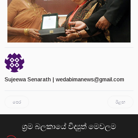
Sujeewa Senarath |
wedabimanews@gmail.com
පෙර
ඊළඟ
ශ්‍රම බලකායේ විද්‍යුත් මෙවලම