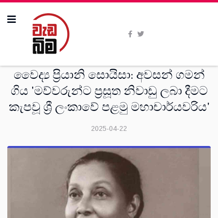
දෙස්
වෛද්‍ය ප්‍රියානි සොයිසා: අවසන් ගමන්
ගිය 'මව්වරුන්ට ප්‍රසූත නිවාඩු ලබා දීමට
කැපවූ ශ්‍රී ලංකාවේ පළමු මහාචාර්යවරිය'
2025-04-22