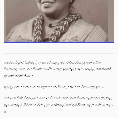
වෛද්‍ය විද්‍යාව පිළිබඳ ශ්‍රී ලංකාවේ පළමු මහාචාර්යවරිය වූ ළමා රෝග
විශේෂඥ මහාචාර්ය ප්‍රියානි සොයිසා සඳුදා (අප්‍රේල් 10) බොරැල්ල කනත්තේදී
අවසන් ගමන් ගියා ය.
අප්‍රේල් මස 7 වන දා අභාවප්‍රාප්ත වන විට ඇය 97 වන වියේ පසුවූවා ය.
කොළඹ විශ්වවිද්‍යාලයේ වෛද්‍ය පීඨයේ මහාචාර්යවරියක ලෙස කටයුතු කළ
ඇය, කොළඹ රිජ්වේ ආර්යා ළමා රෝහලේ වෛද්‍යවරියක ලෙස සේවය කළා
ය.