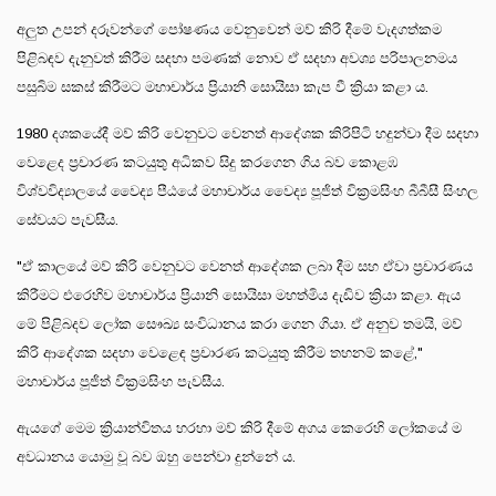
අලුත උපන් දරුවන්ගේ පෝෂණය වෙනුවෙන් මව් කිරි දීමේ වැදගත්කම
පිළිබඳව දැනුවත් කිරීම සදහා පමණක් නොව ඒ සදහා අවශ්‍ය පරිපාලනමය
පසුබිම සකස් කිරීමට මහාචාර්ය ප්‍රියානි සොයිසා කැප වී ක්‍රියා කළා ය.
1980 දශකයේදී මව් කිරි වෙනුවට වෙනත් ආදේශක කිරිපිටි හදුන්වා දීම සදහා
වෙළෙද ප්‍රචාරණ කටයුතු අධිකව සිදු කරගෙන ගිය බව කොළඹ
විශ්වවිද්‍යාලයේ වෛද්‍ය පීඨයේ මහාචාර්ය වෛද්‍ය පූජිත් වික්‍රමසිංහ බීබීසී සිංහල
සේවයට පැවසීය.
"ඒ කාලයේ මව් කිරි වෙනුවට වෙනත් ආදේශක ලබා දීම සහ ඒවා ප්‍රචාරණය
කිරීමට එරෙහිව මහාචාර්ය ප්‍රියානි සොයිසා මහත්මිය දැඩිව ක්‍රියා කළා. ඇය
මේ පිළිබදව ලෝක සෞඛ්‍ය සංවිධානය කරා ගෙන ගියා. ඒ අනුව තමයි, මව්
කිරි ආදේශක සදහා වෙළෙඳ ප්‍රචාරණ කටයුතු කිරීම තහනම් කළේ,"
මහාචාර්ය පූජිත් වික්‍රමසිංහ පැවසීය.
ඇයගේ මෙම ක්‍රියාන්විතය හරහා මව් කිරි දීමේ අගය කෙරෙහි ලෝකයේ ම
අවධානය යොමු වූ බව ඔහු පෙන්වා දුන්නේ ය.