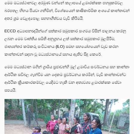
මෙම මධ්‍යස්ථානවල අරමුණ වන්නේ කලාපයේ ළමාරක්ෂක පහසුකම්වල
බරපතල හිඟය පියවා ගනිමින්, විශේෂයෙන් කෘෂිකාර්මික අංශයේ කාන්තාවන්
අතර ශ්‍රම වෙළඳපොළ සහභාගීත්වය වැඩි කිරීමයි.
ECCD අධ්‍යාපනඥයින්ගේ සත්කාර සමුපකාර සංගමය විසින් පාලනය කරනු
ලබන මෙම වෘත්තීය සමිති අනුග්‍රහය ලත් සත්කාර සමුපකාර මුලපිරීම,
ජාත්‍යන්තර කම්කරු සංවිධානය (ILO) සමඟ සහයෝගයෙන් වැඩ කරන
කාන්තාවන් සඳහා වූ මධ්‍යස්ථානයේ සහාය ඇතිව සිදු කෙරේ.
මෙම මධ්‍යස්ථාන මගින් ග්‍රාමීය ප්‍රජාවන්හි මුල් ළමාවිය සංවර්ධනය සහ කාන්තා
ආර්ථික සවිබල ගැන්වීම යන දෙකම ප්‍රවර්ධනය කරමින්, වැඩි කාන්තාවන්ට
ආර්ථික ක්‍රියාකාරකම්වල යෙදීමට හැකි වන අත්‍යවශ්‍ය ළමාරක්ෂක සේවා
සපයයි.