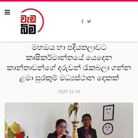
දෙස්
මහඔය හා පදියතලාවට
කෘෂිකර්මාන්තයේ යෙදෙන
කාන්තාවන්ගේ දරුවන් රැකබලා ගන්න
ළමා සුරකුම් මධ්‍යස්ථාන දෙකක්
2025-11-19