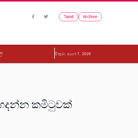
Tamil
Archive
ලි
සිකුරා, අගෝ 7, 2026
 හදන්න කමිටුවක්