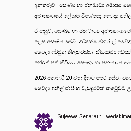
අනතුරුව සෞඛ්‍ය හා ජනමාධ්‍ය අමාත්‍ය වෛ
අමාත්‍යංශයේ ලේකම් විශේෂඥ වෛද්‍ය අනිල
ඒ අනුව, සෞඛ්‍ය හා ජනමාධ්‍ය අමාත්‍යාංශ
ලෙස සෞඛ්‍ය සේවා අධ්‍යක්ෂ ජනරාල් වෛද්
වෛද්‍ය අර්ජුන තිලකරත්න, නියෝජ්‍ය අධ්‍යක
හේරත් පත් කිරීමට සෞඛ්‍ය හා ජනමාධ්‍ය අ
2026 ජනවාරි 20 වන දිනට පෙර සේවා ව්‍ය
වෛද්‍ය අනිල් ජාසිංහ වැඩිදුරටත් කමිටුවට 
Sujeewa Senarath |
wedabima