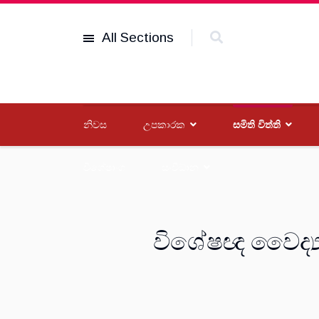
All Sections
නිවස
උපකාරක
සමිති විත්ති
විශේෂාංග
සංවිධාන
විශේෂඥ වෛද්‍යව