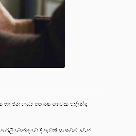
 හා ජනමාධ්‍ය අමාත්‍ය වෛද්‍ය නලින්ද
ාර්ලිමේන්තුවේ දී පැවති සාකච්ඡාවෙන්