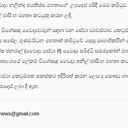
ද්‍ය නලින්ද ජයතිස්ස මහතාගේ උපදෙස් පරිදි මෙම කමිටුව ප
් ජාසිංහ මහතා කටයුතු කරන ලදි.
යේ විශේෂඥ වෛද්‍යවරුන් සඳහා වන සේවා ව්‍යවස්ථාව කෙටුම
‍ය අසේල ගුණවර්ධන මහතාත් කමිටුවේ සෙසු සාමාජිකයින් ල
්ෂ ජනරාල් (වෛද්‍ය සේවා II) වෛද්‍ය සමිද්ධි සමරකෝන් මහත
මාත්‍යංශයේ ලේකම් විශේෂඥ වෛද්‍ය අනිල් ජාසිංහ මහතා ක
වස්ථා කෙටුම්පත සකස්කර ඉදිරිපත් කරන ලෙස ද සෞඛ්‍ය හ
උපදෙස් ලබා දී ඇත.
news@gmail.com