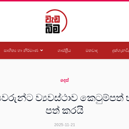
සාහිත්‍ය හා නිර්මාණ
ශාස්ත‍්‍රීය
මතවාද
දුක්ගැනවි
දෙස්
රුන්ට ව්‍යවස්ථාව කෙටුම්පත්
පත් කරයි
2025-11-21