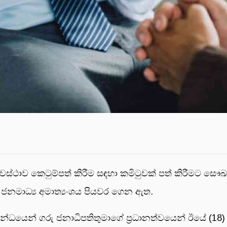
්ථාව කෙටුම්පත් කිරීම සඳහා කමිටුවක් පත් කිරීමට සෞඛ්‍ය
 ජනමාධ්‍ය අමාත්‍යංශය පියවර ගෙන ඇත.
ධයෙන් ගරු ජනාධිපතිතුමාගේ ප්‍රධානත්වයෙන් ඊයේ (18) ප