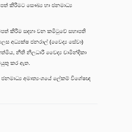
ත් කිරීමට සෞඛ්‍ය හා ජනමාධ්‍ය
්පත් කිරීම සඳහා වන කමිටුවේ සභාපති
ෙස අධ්‍යක්ෂ ජනරාල් (වෛද්‍ය සේවා)
්මිය, නීති නිලධාරී වෛද්‍ය චාමින්දිකා
ටයුතු කර ඇත.
ා ජනමාධ්‍ය අමාත්‍යංශයේ ලේකම් විශේෂඥ