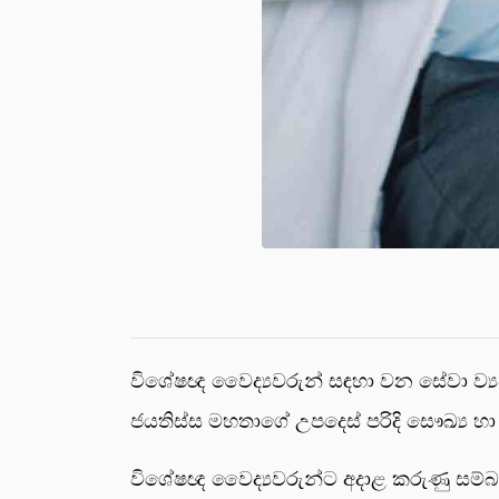
විශේෂඥ වෛද්‍යවරුන් සඳහා වන සේවා ව්‍යවස
ජයතිස්ස මහතාගේ උපදෙස් පරිදි සෞඛ්‍ය හා
විශේෂඥ වෛද්‍යවරුන්ට අදාළ කරුණු සම්බන්