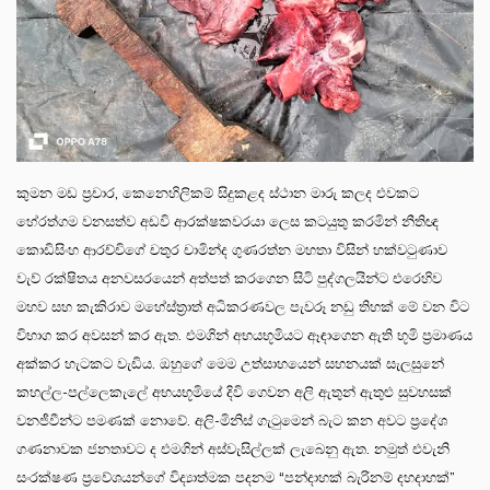
කුමන මඩ ප්‍රචාර, කෙනෙහිලිකම් සිදුකළද ස්ථාන මාරු කලද එවකට
හේරත්ගම වනසත්ව අඩවි ආරක්ෂකවරයා ලෙස කටයුතු කරමින් නීතිඥ
කොඩිසිංහ ආරච්චිගේ චතුර චාමින්ද ගුණරත්න මහතා විසින් හක්වටුණාව
වැව් රක්ෂිතය අනවසරයෙන් අත්පත් කරගෙන සිටි පුද්ගලයින්ට එරෙහිව
මහව සහ කැකිරාව මහේස්ත්‍රාත් අධිකරණවල පැවරූ නඩු තිහක් මේ වන විට
විභාග කර අවසන් කර ඇත. එමගින් අභයභූමියට ඈඳාගෙන ඇති භූමි ප්‍රමාණය
අක්කර හැටකට වැඩිය. ඔහුගේ මෙම උත්සාහයෙන් සහනයක් සැලසුනේ
කහල්ල-පල්ලෙකැලේ අභයභූමියේ දිවි ගෙවන අලි ඇතුන් ඇතුළු සුවහසක්
වනජීවීන්ට පමණක් නොවේ. අලි-මිනිස් ගැටුමෙන් බැට කන අවට ප්‍රදේශ
ගණනාවක ජනතාවට ද එමගින් අස්වැසිල්ලක් ලැබෙනු ඇත. නමුත් එවැනි
සංරක්ෂණ ප්‍රවේශයන්ගේ විද්‍යාත්මක පදනම “පන්දාහක් බැරිනම් දහදාහක්”