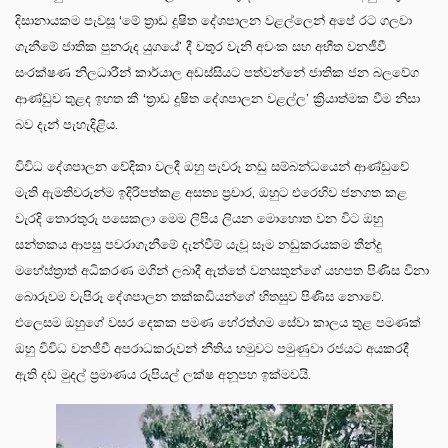
දිසානායකම පැවසූ ‘මේ ත්‍රාඩ දූෂිත දේශපාලන වළල්ලෙන් අපේ රට ගලවා
ගැනීමේ ජාතික පුනරුද යුගයේ’ දී චතුර වැනි අවංක සහ අභීත වනජීවී
සංරක්ෂණ නිලධාරීන් කාර්යාල අඩස්සියට පත්වන්නේ ජාතික ජන බලවේග
ආණ්ඩුව තුළද ඉහත කී ‘ත්‍රාඩ දූෂිත දේශපාලන වළල්ල’ ක්‍රියාත්මක වීම නිසා
බව දැන් පැහැදිළිය.
විවිධ දේශපාලන වේදිකා වලදී ඔහු පැවරූ නඩු සම්බන්ධයෙන් ආණ්ඩුවේ
මැති ඇමතිවරුන්ම ඉදිරිපත්කළ අසත්‍ය ප්‍රචාර, ඔහුට එරෙහිව ජනගත කළ
වැරදි තොරතුරු පසෙකලා මෙම ලිපිය ලියන මොහොත වන විට ඔහු
සන්තකය ආපසු පවරාගැනීමේ දැන්වීම් යැවූ සෑම නඩුකරයකම තීන්දු
මහේස්ත්‍රාත් අධිකරණ මගින් ලබාදී ඇත්තේ වනසතුන්ගේ යහපත පිණිස විනා
බොරුවම වැපිරූ දේශපාලන තක්කඩියන්ගේ හිතසුව පිණිස නොවේ.
එලෙසම ඔහුගේ වසර දෙකක පමණ හේරත්ගම සේවා කාලය තුළ පමණක්
ඔහු විවිධ වනජීවී අපරාධකරුවන් නීතිය හමුවට පමුණුවා රජයට අයකරදී
ඇති දඩ මුදල් ප්‍රමාණය රුපියල් ලක්ෂ අනූපහ ඉක්මවයි.