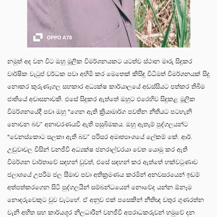
නමුත් අද වන විට ඔහු මූලික විමර්ශනයකට යටත්ව ස්ථාන මාරු සිදුකර
වාර්ෂික වැටුප් වර්ධක පවා අහිමි කර මෙතෙක් කිසිඳු විධිමත් විමර්ශනයක් සිදු
නොකර කුරුණෑගල සහකාර අධ්‍යක්ෂ කාර්යාලයේ අඩස්සියට පත්කර තිබීම
ජාතියේ අවාසනාවකි. එසේ සිදුකර ඇත්තේ ඔහුට එරෙහිව සිදුකළ මූලික
විමර්ශනයේදී පවා ඔහු “ගෙන ඇති ක්‍රියාමාර්ග පවතින නීතියට පටහැනි
නොවන බව” අනාවරණයවී ඇති පසුබිමකය. ඔහු ඇතැම් පුද්ගලයන්ට
“වෙනස්කොට සලකා ඇති බව” පරිසර අමාත්‍යාංශයේ ලේකම් කේ. ආර්.
උඩුවාවල විසින් වනජීවී අධ්‍යක්ෂ ජනරාල්වරයා වෙත යොමු කර ඇති
විමර්ශන වාර්තාවේ සඳහන් වුවත්, එසේ සඳහන් කර ඇත්තේ හක්වටුණාව
ජලාශයේ උපරිම ජල සීමාව පවා අතික්‍රමණය කරමින් අනවසරයෙන් ඉඩම්
අත්පත්කරගෙන සිටි පුද්ගලයින් සම්බන්ධයෙන් නොවේද යන්න ඕනෑම
නොදරුවෙකුට වුව වැටහේ. ඒ අනුව එක් පසෙකින් නීතිඥ චතුර ගුණරත්න
වැනි අභීත සහ කාර්යශූර නිලධාරීන් වනජීවී අපරාධකරුවන් හමුවේ දන