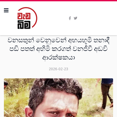
දෙස්
වනසතුන් වෙනුවෙන් අභයභූමි තනාදී
පඩි පතත් අහිමි කරගත් වනජීවී අඩවි
ආරක්ෂකයා
2026-02-23