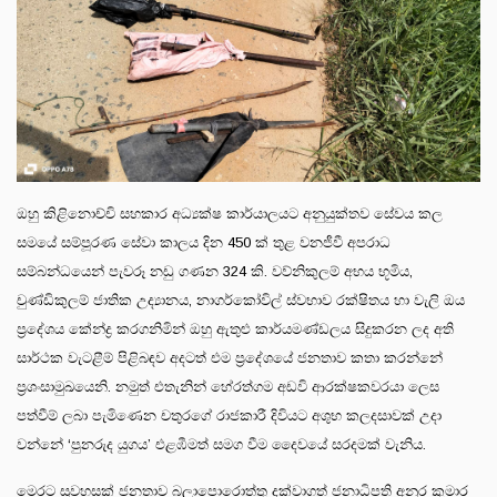
ඔහු කිළිනොච්චි සහකාර අධ්‍යක්ෂ කාර්යාලයට අනුයුක්තව සේවය කල
සමයේ සම්පූරණ සේවා කාලය දින 450 ක් තුළ වනජීවී අපරාධ
සම්බන්ධයෙන් පැවරූ නඩු ගණන 324 කි. වව්නිකුලම් අභය භූමිය,
චුණ්ඩිකුලම් ජාතික උද්‍යානය, නාගර්කෝවිල් ස්වභාව රක්ෂිතය හා වැලි ඔය
ප්‍රදේශය කේන්ද්‍ර කරගනිමින් ඔහු ඇතුළු කාර්යමණ්ඩලය සිදුකරන ලද අති
සාර්ථක වැටළීම් පිළිබඳව අදටත් එම ප්‍රදේශයේ ජනතාව කතා කරන්නේ
ප්‍රශංසාමුඛයෙනි. නමුත් එතැනින් හේරත්ගම අඩවි ආරක්ෂකවරයා ලෙස
පත්වීම් ලබා පැමිණෙන චතුරගේ රාජකාරී දිවියට අශුභ කලදසාවක් උදා
වන්නේ ‘පුනරුද යුගය’ එළඹීමත් සමග වීම දෛවයේ සරදමක් වැනිය.
මෙරට සුවහසක් ජනතාව බලාපොරොත්තු දක්වාගත් ජනාධිපති අනුර කුමාර