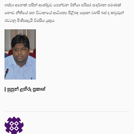
ගස්වා අනෙක් පසින් ආණ්ඩුව පෙන්වන ඊනියා පරිසර සංදර්ශන පමණක්
නොව නීතියේ සහ විධානයේ ආධිපත්‍ය පිළිබඳ දෙසන වහසි බස් ද කවුරුන්
රවටනු පිණිසදැයි විමසිය යුතුය.
| සුපුන් ළහිරු ප්‍රකාශ්