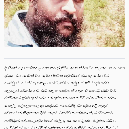
දිවයිනේ වැව් රක්‍ෂිතවල අනවසර ඉදිකිරීම් ඉවත් කිරීම මීට කලකට පෙර රටේ
ප්‍රධාන මාතෘකාවක් විය. කුමන බාධක පැමිණියත් එය සිදු කරන බව
ආණ්ඩුවේ ඇමතිවරු එකල පාරම්බෑවෝය. නමුත් ඒ නරි වාදම් රෙද්ද
පල්ලෙන් බේරෙන්නට වැඩි කලක් ගතවුණේ නැත. ඒ හක්වටුණාව වැව්
රක්ෂිතයේ ඉඩම් අනවසරයෙන් අත්පත්කරගෙන සිටි පුද්ගලයින් නෙරපා
කහල්ල-පල්ලෙකැලේ අභයභූමියට අයත්වතිබූ එම භූමිය අලි ඇතුන්
වෙනුවෙන් නිදහස්කර දීමට කැපවූ වනජීවී සංරක්ෂණ නිලධාරියෙකුට
ආණ්ඩුවේ දේශපාලඥයින්ගෙන් එල්ලවූ කෙනෙහිළිකම් පිළිබඳව වාර්තා
පළවීමත් සමගය. ඔහු විසින් සන්තකය පවරා ගැනීමට පැවරූ නඩු සියල්ලම