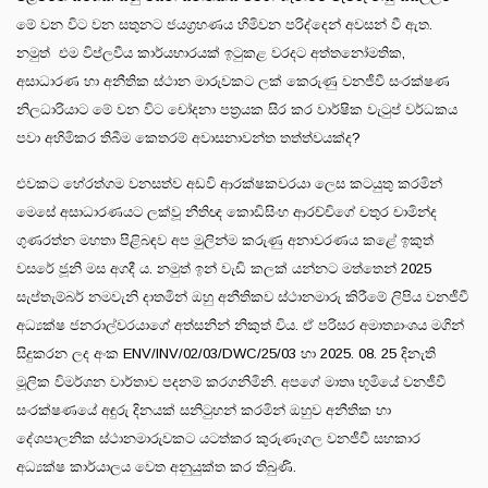
මේ වන විට වන සතුනට ජයග්‍රහණය හිමිවන පරිද්දෙන් අවසන් වී ඇත.
නමුත් එම විප්ලවීය කාර්යභාරයක් ඉටුකළ වරදට අත්තනෝමතික,
අසාධාරණ හා අනීතික ස්ථාන මාරුවකට ලක් කෙරුණු වනජීවී සංරක්ෂණ
නිලධාරියාට මේ වන විට චෝදනා පත්‍රයක සිර කර වාර්ෂික වැටුප් වර්ධකය
පවා අහිමිකර තිබීම කෙතරම් අවාසනාවන්ත තත්ත්වයක්ද?
එවකට හේරත්ගම වනසත්ව අඩවි ආරක්ෂකවරයා ලෙස කටයුතු කරමින්
මෙසේ අසාධාරණයට ලක්වූ නීතිඥ කොඩිසිංහ ආරච්චිගේ චතුර චාමින්ද
ගුණරත්න මහතා පිළිබඳව අප මුලින්ම කරුණු අනාවරණය කළේ ඉකුත්
වසරේ ජූනි මස අගදී ය. නමුත් ඉන් වැඩි කලක් යන්නට මත්තෙන් 2025
සැප්තැම්බර් නමවැනි දාතමින් ඔහු අනීතිකව ස්ථානමාරු කිරීමේ ලිපිය වනජීවී
අධ්‍යක්ෂ ජනරාල්වරයාගේ අත්සනින් නිකුත් විය. ඒ පරිසර අමාත්‍යාංශය මගින්
සිදුකරන ලද අංක ENV/INV/02/03/DWC/25/03 හා 2025. 08. 25 දිනැති
මූලික විමර්ශන වාර්තාව පදනම් කරගනිමිනි. අපගේ මාතෘ භූමියේ වනජීවී
සංරක්ෂණයේ අඳුරු දිනයක් සනිටුහන් කරමින් ඔහුව අනීතික හා
දේශපාලනික ස්ථානමාරුවකට යටත්කර කුරුණෑගල වනජීවී සහකාර
අධ්‍යක්ෂ කාර්යාලය වෙත අනුයුක්ත කර තිබුණි.