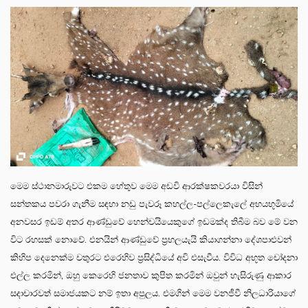
මෙම ස්ථානමාරුවට එකම හේතුව මෙම අඩවි ආරක්ෂකවරයා විසින්
සන්තකය පවරා ගැනීම සඳහා නඩු පැවරූ කහල්ල-පල්ලෙකැලේ අභයභූමියේ
අනවසර ඉඩම් අතර ආණ්ඩුවේ හෙන්චයියෙකුගේ ඉඩමක්ද තිබීම බව මේ වන
විට රහසක් නොවේ. එනයින් ආණ්ඩුවේ ප්‍රභලයැයි කියාගන්නා දේශපාළුවන්
කිහිප දෙනෙක්ම චතුරට එරෙහිව ප්‍රසිද්ධියේ අවි එසැවීය. විවිධ අභූත චෝදනා
එල්ල කරමින්, ඔහු කෙරෙහි ජනතාව කුපිත කරමින් ඔවුන් හැසිරුණු ආකාර
සදාචාරවත් සමාජයකට නම් ඉතා අපුලය. එමගින් මෙම වනජීවී නිලධාරියාගේ