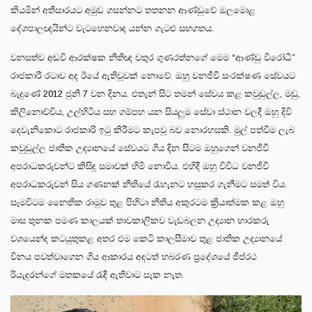
කියමින් අතීසාරයට අමුඩ ගසන්නට තතනන ආණ්ඩුවේ ඔලමොළ
දේශපාලඥයින්ට වැටහෙනවාද යන්න ගැටළු සහගතය.
වනසත්ව අඩවි ආරක්ෂක නීතිඥ චතුර ගුණරත්නගේ මෙම “ආණ්ඩු විරෝධී”
රාජකාරී රටාව අද ඊයේ ඇතිවූවක් නොවේ. ඔහු වනජීවී සංරක්ෂණ සේවයට
බැදුණේ 2012 ජුනි 7 වන දිනය. එතැන් සිට තමන් සේවය කළ කවුඩුල්ල, මඩු,
කිලිනොච්චිය, උල්හිටිය සහ ගම්පහ යන සියලුම සේවා ස්ථාන වලදී ඔහු දිවි
දෙවැනිකොට රාජකාරි ඉටු කිරීමට කැපවූ බව නොරහසකි. මුල් පත්වීම ලැබ
කවුඩුල්ල ජාතික උද්‍යානයේ සේවයට ගිය දින සිටම ඔහුගෙන් වනජීවී
අපරාධකරුවන්ට කිසිඳු සමාවක් හිමි නොවීය. එහිදී ඔහු විවිධ වනජීවී
අපරාධකරුවන් සිය ගණනක් නීතියේ රැහැනට හසුකර ගැනීමට සමත් විය.
සෑමවිටම නෛතික රාමුව තුළ පිහිටා නීතිය අකුරටම ක්‍රියාත්මක කළ ඔහු
මාස තුනක පමණ කාලයක් තාවකාලිකව වැඩබලන උද්‍යාන භාරකරු
වශයෙන්ද කටයුතුකළ අතර එම කෙටි කාලසීමාව තුළ ජාතික උද්‍යානයේ
විනය පවත්වාගෙන ගිය ආකාරය අදටත් හබරණ ප්‍රදේශයේ ජීප්රථ
රියැදුරන්ගේ මතකයේ රැඳී ඇතිවාට සැක නැත.