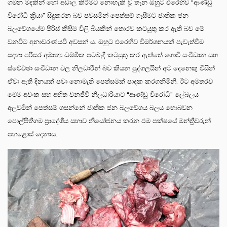
ගමන මදකින් හෝ අඩාල කිරීමට නොහැකි වූ තැන ඔහුට එරෙහිව “ආණ්ඩු
විරෝධී ක්‍රියා” සිදුකරන බව පවසමින් පෙත්සම් ගැසීමට ජාතික ජන
බලවේගයේම පිරිස් කිසිම විලි බියකින් තොරව කටයුතු කර ඇති බව මේ
වනවිට අනාවරණයවී අවසන් ය. ඔහුට එරෙහිව විමර්ශනයක් පැවැත්වීම
සඳහා පරිසර අමාත්‍ය ධම්මික පටබැඳි කටයුතු කර ඇත්තේ ගොවි සංවිධාන සහ
ස්වේච්ඡා සංවිධාන වල නිලධාරීන් බව කියන පුද්ගලයින් අට දෙනෙකු විසින්
ඒවා ඇති දිනයක් පවා නොමැති පෙත්සමක් පාදක කරගනිමිනි. ඊට අමතරව
මෙම අවංක සහ අභීත වනජීවී නිලධාරියාට “ආණ්ඩු විරෝධී” ලේබලය
අලවමින් පෙත්සම් ගසන්නේ ජාතික ජන බලවේගය බලය හොබවන
පොල්පිතිගම ප්‍රාදේශීය සභාව නියෝජනය කරන එම පක්ෂයේ මන්ත්‍රීවරුන්‌
පහළොස් දෙනාය.