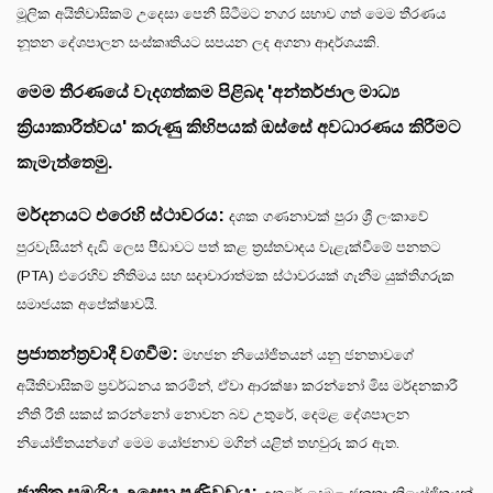
මූලික අයිතිවාසිකම් උදෙසා පෙනී සිටීමට නගර සභාව ගත් මෙම තීරණය
නූතන දේශපාලන සංස්කෘතියට සපයන ලද අගනා ආදර්ශයකි.
මෙම තීරණයේ වැදගත්කම පිළිබද 'අන්තර්ජාල මාධ්‍ය
ක්‍රියාකාරීත්වය' කරුණු කිහිපයක් ඔස්සේ අවධාරණය කිරීමට
කැමැත්තෙමු.
මර්දනයට එරෙහි ස්ථාවරය:
දශක ගණනාවක් පුරා ශ්‍රී ලංකාවේ
පුරවැසියන් දැඩි ලෙස පීඩාවට පත් කළ ත්‍රස්තවාදය වැළැක්වීමේ පනතට
(PTA) එරෙහිව නීතිමය සහ සදාචාරාත්මක ස්ථාවරයක් ගැනීම යුක්තිගරුක
සමාජයක අපේක්ෂාවයි.
ප්‍රජාතන්ත්‍රවාදී වගවීම:
මහජන නියෝජිතයන් යනු ජනතාවගේ
අයිතිවාසිකම් ප්‍රවර්ධනය කරමින්, ඒවා ආරක්ෂා කරන්නෝ මිස මර්දනකාරී
නීති රීති සකස් කරන්නෝ නොවන බව උතුරේ, දෙමළ දේශපාලන
නියෝජිතයන්ගේ මෙම යෝජනාව මගින් යළිත් තහවුරු කර ඇත.
ජාතික සමගිය උදෙසා පණිවුඩය: