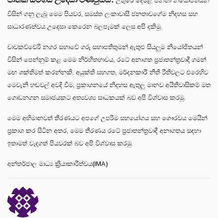
උතුරේ දෙමළ ජනතා නියෝජිතයන්
විසින් ගනු ලැබූ මෙම පියවර, සමස්ත ලංකාවාසී ජනතාවගේම නිදහස සහ
සාධාරණත්වය උදෙසා කෙරෙන බලපෑමක් ලෙස අපි දකිමු.
චාවකච්චේරි නගර සභාවේ ගරු සභාපතිතුමන් ඇතුළු සියලුම නියෝජිතයන්
විසින් පෙන්නුම් කළ මෙම නිර්භීතභාවය, රටේ අනාගත ප්‍රජාතන්ත්‍රවාදී ගමන්
මඟ ශක්තිමත් කරන්නකි. අයුක්ති සහගත, මර්දනකාරී නීති රීතිවලට එරෙහිව
මෙවැනි හඬවල් අවදි වීම, ප්‍රකාශනයේ නිදහස ඇතුලු මානව අයිතිවාසිකම් මත
ගොඩනගන සමාජයකට අත්‍යවශ්‍ය සාධකයක් බව අපි විශ්වාස කරමු.
මෙම අභිමානවත් තීරණයට අපගේ උපරිම සහයෝගය සහ ගෞරවය මෙයින්
ප්‍රකාශ කර සිටින අතර, මෙම තීරණය රටේ ප්‍රජාතන්ත්‍රවාදී අනාගතය සඳහා
ඉතාමත් වැදගත් පියවරක් බව අපි විශ්වාස කරමු.
අන්තර්ජාල මාධ්‍ය ක්‍රියාකාරීත්වය(IMA)