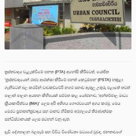
ත්‍රස්තවාදය වැළැක්වීමේ පනත (PTA) අහෝසි කිරීමටත්, යෝජිත
‘ත්‍රස්තවාදයෙන් රාජ්‍ය ආරක්ෂා කිරීමේ පනත් කෙටුම්පත' (PSTA) හකුළා
ගැනීමටත් බල කරමින් චාවකච්චේරි නගර සභාව ඇතුලු උතුරු පළාතේ තවත්
පාලාත් පාලන අයතන කිහිපයක් සම්මත කළ යෝජනාව, 'අන්තර්ජාල මාධ්‍ය
ක්‍රියාකාරීත්වය (IMA)' ලෙස අපි අතිශය ගෞරවයෙන් අගය කරමු. මෙය
මෙරට ප්‍රජාතන්ත්‍රවාදය සහ මානව හිමිකම් අරගලයේ තීරණාත්මක
සන්ධිස්ථානයක් ලෙස සටහන් වනු ඇත.
දැඩි දේශපාලන බලපෑම් සහ විවිධ විරෝධතා මධ්‍යයේ වුවද, ජනතාවගේ