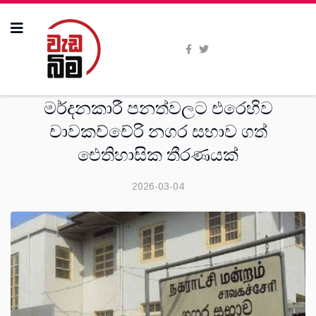
දෙස්
මර්දනකාරී පනත්වලට එරෙහිව
චාවකච්චේරි නගර සභාව ගත්
ඓතිහාසික තීරණයක්
2026-03-04