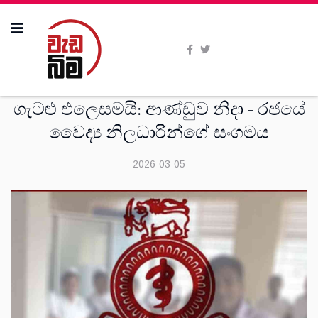
දෙස්
ගැටළු එලෙසමයි: ආණ්ඩුව නිදා - රජයේ
වෛද්‍ය නිලධාරින්ගේ සංගමය
2026-03-05