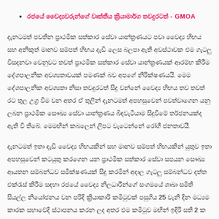
රජයේ වෛද්‍යවරුන්ගේ වෘත්තීය ක්‍රියාමාර්ග තවදුරටත් - GMOA
දැනටමත් පවතින ප්‍රාථමික සත්කාර සේවා යාන්ත්‍රණයට පවා වෛද්‍ය හිඟය
සහ අනිකුත් මානව සම්පත් හිඟය දැඩි ලෙස බලපා ඇති අවස්ථාවක එම ගැටලු
විසදනවා වෙනුවට තවත් ප්‍රාථමික සත්කාර සේවා යාන්ත්‍රණයක් ආරම්භ කිරීම
දේශපාලනික අවශ්‍යතාවයක් පමණක් බව අපගේ නිරික්ෂණයයි. මෙම
දේශපාලනික අවශ්‍යතා නිසා තවදුරටත් සිදු වන්නේ වෛද්‍ය හිඟය තව තවත්
රට තුල උග්‍ර වීම වන අතර ඒ තුලින් දැනටමත් අපහසුවෙන් පවත්වාගෙන යනු
ලබන ප්‍රාථමික සෞඛ්‍ය සේවා යාන්ත්‍රණය බිඳවැටීයාම සිදුවීමේ තර්ජනයක්ද
ඇති වී තිබේ. මෙමඟින් කබලෙන් ලිපට වැටෙන්නේ රෝගී ජනතාවයී.
දැනටමත් ඉතා දැඩි වෛද්‍ය හිඟයකින් සහ මානව සම්පත් හිඟයකින් යුතුව ඉතා
අපහසුවෙන් කටයුතු කරගෙන යන ප්‍රාථමික සත්කාර සේවා සපයන සෞඛ්‍ය
ආයතන සම්බන්ධව සමීක්ෂණයක් සිදු කරමින් අදාල ගැටලු සම්බන්ධව දත්ත
එක්රැස් කිරීම සඳහා රජයේ වෛද්‍ය නිලධාරීන්ගේ සංගමයේ ශාඛා සමිති
සියල්ල නියෝජනය වන පරිදි ක්‍රියාකාරි කමිටුවක් පසුගිය 25 වැනි දින මධ්‍යම
කාරක සභාවේදි ස්ථාපනය කරන ලද අතර එම කමිටුව මඟින් ඉදිරි සති 2 ක