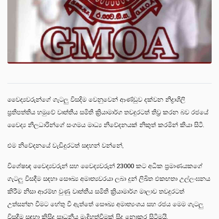
වෛද්‍යවරුන්ගේ ගැටලු විසදිම වෙනුවෙන් ආණ්ඩුව දක්වන නිද්‍රාශිලි
ප්‍රතිපත්තිය හමුවේ වෘත්තීය සමිති ක්‍රියාමාර්ග තවදුරටත් තිව්‍ර කරන බව රජයේ
වෛද්‍ය නිලධාරින්ගේ සංගමය මාධ්‍ය නිවේදනයක් නිකුත් කරමින් කියා සිටී.
එම නිවේදනයේ වැඩිදුරටත් සඳහන් වන්නේ,
විශේෂඥ වෛද්‍යවරුන් සහ වෛද්‍යවරුන් 23000 කට අධික ප්‍රමාණයකගේ
ගැටලු විසදීම සඳහා සෞඛ්‍ය අමාත්‍යවරයා ලබා දුන් ලිඛිත එකඟතා උල්ලංඝනය
කිරීම නිසා ආරම්භ වුණු වෘත්තීය සමිති ක්‍රියාමාර්ග මාලාව තවදුරටත්
උත්සන්න වීමට හේතු වී ඇත්තේ සෞඛ්‍ය අමාත්‍යංශය සහ රජය මෙම ගැටලු
විසදීම සඳහා කිසිදු සාධනීය මැදිහත්වීමක් සිදු නොකර සිටීමයි.