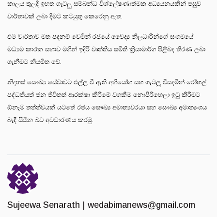
කාලය තුලදි ඉහත ගැටලු සම්බන්ධ විශ්ලේෂණාත්මක අධ්‍යයනයකින් පසුව
වාර්තාවක් ලබා දීමට කටයුතු කෙරෙනු ඇත.
එම වාර්තාව මත පදනම් වෙමින් රජයේ වෛද්‍ය නිලධාරීන්ගේ සංගමයේ
මධ්‍යම කාරක සභාව මගින් ඉදිරි වෘත්තීය සමිති ක්‍රියාමාර්ග පිළිබද තීරණ ලබා
ගැනීමට නියමිත වේ.
නිදහස් සෞඛ්‍ය සේවාවට එල්ල වී ඇති අභියෝග සහ ගැටලු විසදමින් රෝහල්
පද්ධතියත් ජන ජිවිතත් ආරක්ෂා කිරීමේ වගකීම නොපිරිහෙලා ඉටු කිරීමට
ඕනෑම තත්ත්වයක් යටතේ රජය සෞඛ්‍ය අමාත්‍යවරයා සහ සෞඛ්‍ය අමාත්‍යංශය
බැඳී සිටින බව අවධාරණය කරමු.
Sujeewa Senarath |
wedabimanews@gmail.com