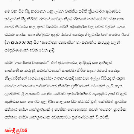
මේ වන විට සිදු කරගෙන යනු ලබන වෘත්තීය සමිති ක්‍රියාමාර්ග අඛණ්ඩව
තවදුරටත් සිදු කිරීමට රජයේ වෛද්‍ය නිලධාරීන්ගේ සංගමයේ මධ්‍යමකාරක
සභාව තීරණය කල අතර වෘත්තීය සමිති ක්‍රියාමාර්ග වල තවත් දිගුවක් ලෙස
මධ්‍යම කාරක සභා තීන්දුවට අනුව රජයේ වෛද්‍ය නිලධාරීන්ගේ සංගමය ඊයේ
දින (2026.03.02) සිට “ආරෝග්‍යා ව්‍යාපෘතිය” හා සම්බන්ධ කටයුතු වලින්
සම්පූර්ණයෙන් ඉවත් වෙන ලදී.
මෙම “ආරෝග්‍යා ව්‍යාපෘතිය”, එහි අවශ්‍යතාවය, අරමුණු සහ අනිකුත්
තාක්ෂණික කරුණු සම්බන්ධයෙන් සාකච්ඡා කිරීම සදහා රජයේ වෛද්‍ය
නිලධාරීන්ගේ සංගමය අවස්ථා ගණනාවකදි සාකච්ඡා ඉල්ලා සිටියද ඒ සඳහා
සෞඛ්‍ය අමාත්‍යංශය පාර්ශවයෙන් නිශ්චිත ප්‍රතිචාරයක් මෙතෙක් ලැබී නැත.
දැනටමත්, ශ්‍රී ලංකාවේ සෞඛ්‍ය සේවාව අන්තර්ජාතිකව පැසසුමට ලක් වී ඇති
පසුබිමක සහ අප රට තුල දීර්ඝ කාලයක සිට ස්ථාවර වූත්, ශක්තිමත් ප්‍රාථමික
සත්කාර සේවා යාන්ත්‍රණයක් ද පවතින මොහොතක තවත් “අමතර” ප්‍රාථමික
සත්කාර සේවා යාන්ත්‍රණයක අවශ්‍යතාවය ප්‍රශ්ණාර්ථයක් වී පවති.
සබැඳි පුවත්