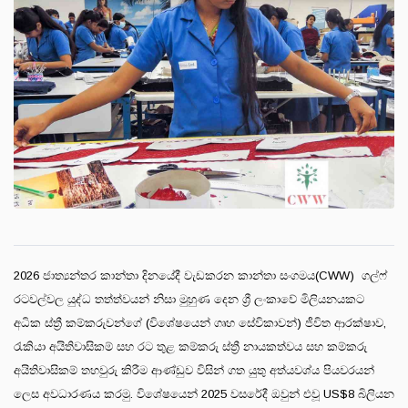
2026 ජාත්‍යන්තර කාන්තා දිනයේදී වැඩකරන කාන්තා සංගමය(CWW) ගල්ෆ්
රටවල්වල යුද්ධ තත්ත්වයන් නිසා මුහුණ දෙන ශ්‍රී ලංකාවේ මිලියනයකට
අධික ස්ත්‍රී කම්කරුවන්ගේ (විශේෂයෙන් ගෘහ සේවිකාවන්) ජීවිත ආරක්ෂාව,
රැකියා අයිතිවාසිකම් සහ රට තුළ කම්කරු ස්ත්‍රී නායකත්වය සහ කම්කරු
අයිතිවාසිකම් තහවුරු කිරීම ආණ්ඩුව විසින් ගත යුතු අත්යවශ්ය පියවරයන්
ලෙස අවධාරණය කරමු. විශේෂයෙන් 2025 වසරේදී ඔවුන් එවූ US$8 බිලියන