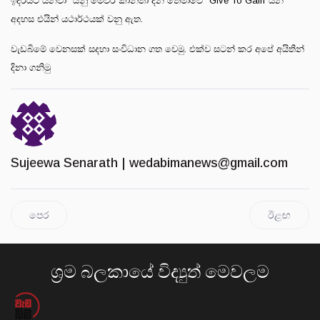
ඉදිරියට යනවා” යනු මෙවර කාන්තා දින තේමාවේ “Give To Gain”යන
අදහස එයින් යථාර්ථයක් වනු ඇත.
වැඩබිමේ වෙනසක් සදහා සංවිධාන ගත වෙමු. එක්ව සටන් කර අපේ අයිතීන්
දිනා ගනිමු
Sujeewa Senarath |
wedabimanews@gmail.com
පෙර
ඊළඟ
ශ්‍රම බලකායේ විද්‍යුත් මෙවලම