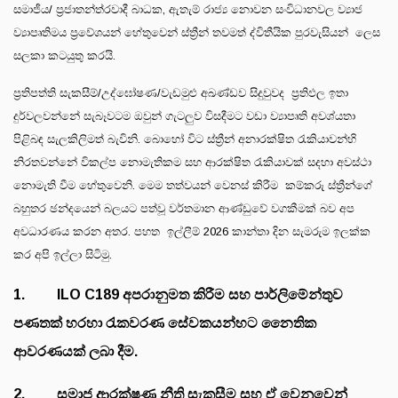
සමාජීය/ ප්‍රජාතන්ත්රවාදී බාධක, ඇතැම් රාජ්‍ය නොවන සංවිධානවල ව්‍යාජ
ව්‍යාපෘතිමය ප්‍රවේශයන් හේතුවෙන් ස්ත්‍රීන් තවමත් ද්විතීයික පුරවැසියන් ලෙස
සලකා කටයුතු කරයි.
ප්‍රතිපත්ති සැකසීම්/උද්ඝෝෂණ/වැඩමුළු අඛණ්ඩව සිදුවුවද ප්‍රතිඵල ඉතා
දුර්වලවන්නේ සැබෑවටම ඔවුන් ගැටලුව විසදීමට වඩා ව්‍යාපෘති අවශ්යතා
පිළිබඳ සැලකිලිමත් බැවිනි. බොහෝ විට ස්ත්‍රීන් අනාරක්ෂිත රැකියාවන්හි
නිරතවන්නේ විකල්ප නොමැතිකම සහ ආරක්ෂිත රැකියාවක් සදහා අවස්ථා
නොමැති වීම හේතුවෙනි. මෙම තත්වයන් වෙනස් කිරීම කම්කරු ස්ත්‍රීන්ගේ
බහුතර ඡන්දයෙන් බලයට පත්වූ වර්තමාන ආණ්ඩුවේ වගකීමක් බව අප
අවධාරණය කරන අතර. පහත ඉල්ලීම් 2026 කාන්තා දින සැමරුම ඉලක්ක
කර අපි ඉල්ලා සිටිමු.
1. ILO C189 අපරානුමත කිරීම සහ පාර්ලිමේන්තුව
පණතක් හරහා රැකවරණ සේවකයන්හට නෛතික
ආවරණයක් ලබා දීම.
2. සමාජ ආරක්ෂණ නීති සැකසීම සහ ඒ වෙනුවෙන්