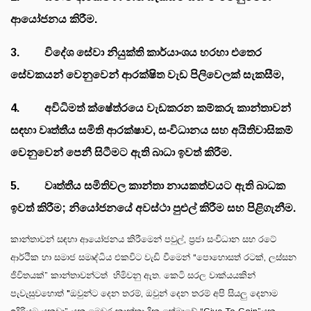
ආයෝජනය කිරීම.
3. විදේශ සේවා නියුක්ති කාර්යාංශය හරහා එතෙර
සේවකයන් වෙනුවෙන් ආරක්ෂිත වැඩ පිලිවෙලක් සැකසීම,
4. අවිධිමත් ක්ෂේත්රයෙ වැඩකරන කම්කරු කාන්තාවන්
සඳහා වෘත්තීය සමිති ආරක්ෂාව, සංවිධානය සහ අයිතිවාසිකම්
වෙනුවෙන් පෙනී සිටීමට ඇති බාධා ඉවත් කිරීම.
5. වෘත්තීය සමිතිවල කාන්තා නායකත්වයට ඇති බාධක
ඉවත් කිරීම; නියෝජනයේ අවස්ථා පුළුල් කිරීම සහ පිළිගැනීම.
කාන්තාවන් සඳහා ආයෝජනය කිරීමෙන් පවුල්, ප්‍රජා සංවිධාන සහ රටේ
ආර්ථික හා සමාජ සමෘද්ධිය එකවිට වැඩි වීමෙන් “පොහොසත් රටක්, ලස්සන
ජිවිතයක්” කාන්තාවන්ටත් හිමිවනු ඇත. කෙටි සරල වාක්යයකින්
පැවැසුවහොත් "ඔවුන්ට දෙන තරම්, ඔවුන් දෙන තරම් අපි සියලු දෙනාම