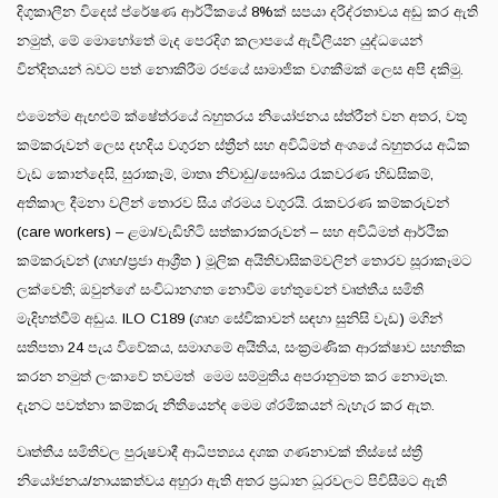
දිගුකාලීන විදෙස් ප්රේෂණ ආර්ථිකයේ 8%ක් සපයා දරිද්රතාවය අඩු කර ඇති
නමුත්, මේ මොහෝතේ මැද පෙරදිග කලාපයේ ඇවීලීයන යුද්ධයෙන්
වින්දිතයන් බවට පත් නොකිරීම රජයේ සාමාජික වගකීමක් ලෙස අපි දකිමු.
එමෙන්ම ඇඟළුම් ක්ෂේත්රයේ බහුතරය නියෝජනය ස්ත්රීන් වන අතර, වතු
කම්කරුවන් ලෙස දහදිය වගුරන ස්ත්‍රීන් සහ අවිධිමත් අංශයේ බහුතරය අධික
වැඩ කොන්දෙසි, සුරාකෑම්, මාතෘ නිවාඩු/සෞඛ්ය රැකවරණ හිඩසිකම්,
අතිකාල දීමනා වලින් තොරව සිය ශ්රමය වගුරයි. රැකවරණ කම්කරුවන්
(care workers) – ළමා/වැඩිහිටි සත්කාරකරුවන් – සහ අවිධිමත් ආර්ථික
කම්කරුවන් (ගෘහ/ප්‍රජා ආශ්‍රීත ) මූලික අයිතිවාසිකම්වලින් තොරව සූරාකෑමට
ලක්වෙති; ඔවුන්ගේ සංවිධානගත නොවීම හේතුවෙන් වෘත්තීය සමිති
මැදිහත්වීම් අඩුය. ILO C189 (ගෘහ සේවිකාවන් සඳහා සුනිසි වැඩ) මගින්
සතිපතා 24 පැය විවේකය, සමාගමේ අයිතිය, සංක්‍රමණික ආරක්ෂාව සහතික
කරන නමුත් ලංකාවේ තවමත් මෙම සම්මුතිය අපරානුමත කර නොමැත.
දැනට පවත්නා කම්කරු නීතියෙන්ද මෙම ශ්රමිකයන් බැහැර කර ඇත.
වෘත්තීය සමිතිවල පුරුෂවාදී ආධිපත්‍යය දශක ගණනාවක් තිස්සේ ස්ත්‍රී
නියෝජනය/නායකත්වය අහුරා ඇති අතර ප්‍රධාන ධූරවලට පිවිසීමට ඇති