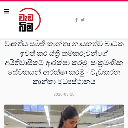
දෙස්
වෘත්තීය සමිති කාන්තා නායකත්ව බාධක
ඉවත් කර ස්ත්‍රී කම්කරුවන්ගේ
අයිතිවාසිකම් ආරක්ෂා කරමු; සංක්‍රමණික
සේවකයන් ආරක්ෂා කරමු - වැඩකරන
කාන්තා මධ්‍යස්ථානය
2026-03-10