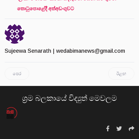
තොටුපොළේදී අත්අඩංගුවට
Sujeewa Senarath |
wedabimanews@gmail.com
පෙර
ඊළඟ
ශ්‍රම බලකායේ විද්‍යුත් මෙවලම