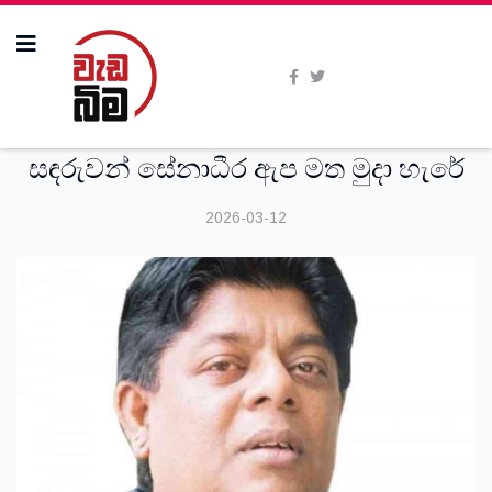
දෙස්
සඳරුවන් සේනාධීර ඇප මත මුදා හැරේ
2026-03-12