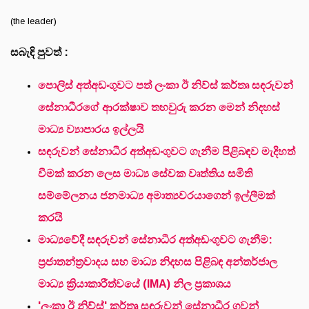
(the leader)
සබැඳි පුවත් :
පොලිස් අත්අඩංගුවට පත් ලංකා ඊ නිව්ස් කර්තෘ සඳරුවන්
සේනාධීරගේ ආරක්ෂාව තහවුරු කරන මෙන් නිදහස්
මාධ්‍ය ව්‍යාපාරය ඉල්ලයි
සඳරුවන් සේනාධීර අත්අඩංගුවට ගැනීම පිළිබඳව මැදිහත්
වීමක් කරන ලෙස මාධ්‍ය සේවක වෘත්තිය සමිති
සම්මේලනය ජනමාධ්‍ය අමාත්‍යවරයාගෙන් ඉල්ලීමක්
කරයි
මාධ්‍යවේදී සඳරුවන් සේනාධීර අත්අඩංගුවට ගැනීම:
ප්‍රජාතන්ත්‍රවාදය සහ මාධ්‍ය නිදහස පිළිබඳ අන්තර්ජාල
මාධ්‍ය ක්‍රියාකාරීත්වයේ (IMA) නිල ප්‍රකාශය
'ලංකා ඊ නිව්ස්' කර්තෘ සඳරුවන් සේනාධීර ගුවන්