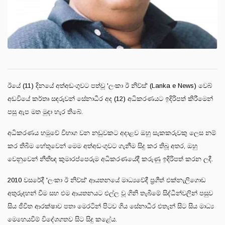
ඊයේ (11) දිනයේ අත්අඩංගුවට පත්වූ 'ලංකා ඊ නිව්ස්' (Lanka e News) වෙබ්
අඩවියේ කර්තෘ සඳරුවන් සේනාධීර අද (12) අධිකරණයට ඉදිරිපත් කිරීමෙන්
පසු ඇප මත මුදා හැර තිබේ.
අධිකරණය හමුවේ විභාග වන නඩුවකට අදාළව ඔහු සැකකරුවකු ලෙස නම්
කර තිබීම හේතුවෙන් මෙම අත්අඩංගුවට ගැනීම සිදු කර තිබූ අතර, ඔහු
වෙනුවෙන් නීතිඥ කුමාරප්පෙරුම අධිකරණයේදී කරුණු ඉදිරිපත් කරන ලදී.
2010 වසරේදී 'ලංකා ඊ නිව්ස්' ආයතනයේ මාධ්‍යවේදී ප්‍රගීත් එක්නැලිගොඩ
අතුරුදහන් වීම සහ එම ආයතනයට එල්ල වූ ගිනි තැබීමේ සිද්ධීන්වලින් පසුව
සිය ජීවිත ආරක්ෂාව පතා මෙරටින් පිටව ගිය සේනාධීර එතැන් සිට සිය මාධ්‍ය
මෙහෙයවීම් විදේශගතව සිට සිදු කළේය.