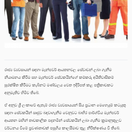
රාජ්‍ය ව්‍යවසායන් සඳහා මෑන්පවර් ආයතනවල සේවාවන් ලබා ගැනීම
නියාමනය කිරීම සහ මෑන්පවර් සේවකයින්ගේ කම්කරු අයිතිවාසිකම්
සුරක්ෂිත කිරීමට කැබිනට් මණ්ඩලය වෙත ඉදිරිපත් කළ පත්‍රිකාවකට
අනුමැතිව හිමිව තිබේ.
ඒ අනුව ශ්‍රී ලංකාවේ ඇතැම් රාජ්‍ය ව්‍යවසායයන් සිය ප්‍රධාන මෙහෙයුම් කටයුතු
සඳහා සේවකයින් ඍජුව බඳවාගැනීම වෙනුවට බාහිර පාර්ශ්වීය මෑන්පවර්
ආයතන මඟින් තාවකාලික පදනමින් සේවකයින් ලබා ගැනීම ක්‍රමානුකූලව
වර්ධනය වීමේ ප්‍රවණතාවක් පසුගිය කාලසීමාව තුළ නිරීක්ෂණය වී තිබේ.