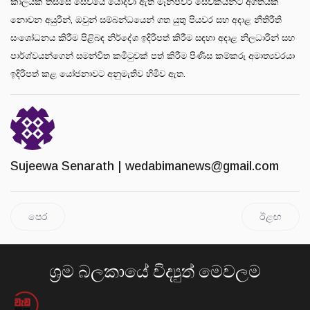
කාලයක් තිස්සේ සේවයේ යොදවා ඇති මෑන්පවර් සේවකයින්ට අගතියක්
නොවන අයුරින්, ඔවුන් සම්බන්ධයෙන් ගත යුතු පියවර සහ අදාළ නීතිරීති
සංශෝධනය කිරීම පිළිබඳ නිර්දේශ ඉදිරිපත් කිරීම සඳහා අදාළ නිලධාරින් සහ
පාර්ශ්වයන්ගෙන් සමන්විත කමිටුවක් පත් කිරීම පිණිස කම්කරු අමාත්‍යවරයා
ඉදිරිපත් කළ යෝජනාවට අනුමැතිව හිමිව ඇත.
Sujeewa Senarath |
wedabimanews@gmail.com
පෙර
ඊළඟ
ශ්‍රම බලකායේ විද්‍යුත් මෙවලම