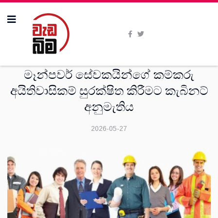
දෙස්
මෑන්පවර් සේවකයින්ගේ කම්කරු
අයිතිවාසිකම් සුරක්ෂිත කිරීමට කැබිනට්
අනුමැතිය
2026-05-27