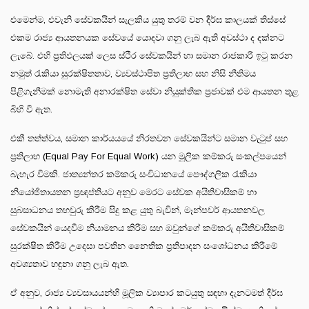
එමෙන්ම, එවැනි සේවකයින් සැලකිය යුතු තරම් වන දීර්ඝ කාලයක් තිස්සේ
එකම රාජ්‍ය ආයතනයක සේවයේ යොදවා ගනු ලැබ ඇති අවස්ථා ද දක්නට
ලැබේ. එහි ප්‍රතිඵලයක් ලෙස ස්ථිර සේවකයින් හා සමාන රාජකාරි ඉටු කරන
නමුත් රැකියා සුරක්ෂිතතාව, ව්‍යවස්ථාපිත ප්‍රතිලාභ සහ නිසි නීතිමය
පිළිගැනීමක් නොමැති අනාරක්ෂිත සේවා නියුක්තික ප්‍රජාවක් එම ආයතන තුළ
බිහි වී ඇත.
එකී තත්ත්වය, සමාන කාර්යයයේ නිරතවන සේවකයින්ට සමාන වැටුප් සහ
ප්‍රතිලාභ (Equal Pay For Equal Work) යන මූලික කම්කරු සංකල්පයෙන්
බැහැර වීමකි. ජාත්‍යන්තර කම්කරු සංවිධානයේ පෞද්ගලික රැකියා
නියෝජිතායතන ප්‍රඥප්තියට අනුව මෙරට සේවක අයිතිවාසිකම් හා
සුබසාධනය තහවුරු කිරීම සිදු කළ යුතු බැවින්, මෑන්පවර් ආයතනවල
සේවකයින් යෙදවීම නියාමනය කිරීම සහ ඔවුන්ගේ කම්කරු අයිතිවාසිකම්
සුරක්ෂිත කිරීම උදෙසා පවතින නෛතික ප්‍රතිපාදන සංශෝධනය කිරීමේ
අවශ්‍යතාව හඳුනා ගනු ලැබ ඇත.
ඒ අනුව, රාජ්‍ය ව්‍යවසායයන්හි මූලික ව්‍යාපාර කටයුතු සඳහා දැනටමත් දීර්ඝ