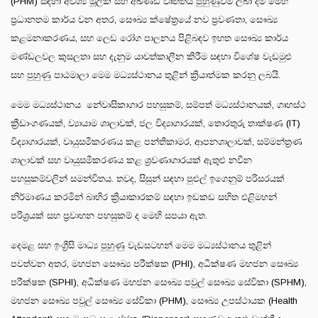
(PHM) සඳහා අවශ්‍ය මූලික සහ අඛණ්ඩ වෘත්තීය පුහුණුවීම් ලබා දීම මෙහි
ප්‍රධානතම කාර්ය වන අතර, සෞඛ්‍ය ක්ෂේත්‍රයේ නව ප්‍රවණතා, සෞඛ්‍ය
කළමනාකරණය, සහ ලෙඩ රෝග පාලනය පිළිබඳව ඉහත සෞඛ්‍ය කාර්ය
මණ්ඩලවල කුසලතා සහ දැනුම යාවත්කාලීන කිරීම සඳහා විශේෂ වැඩමුළු
සහ පුහුණු පාඨමාලා මෙම මධ්‍යස්ථානය තුළින් ක්‍රියාත්මක කරනු ලබයි.
මෙම මධ්‍යස්ථානය නේවාසිකාගාර පහසුකම්, සම්පත් මධ්‍යස්ථානයක්, ගෘහස්ථ
ක්‍රීඩාංගණයක්, ව්‍යායාම ශාලාවක්, ජල විද්‍යාගාරයක්, තොරතුරු තාක්ෂණ (IT)
විද්‍යාගාරයක්, වායුසමීකරණය කළ පන්තිකාමර, ආපනශාලාවක්, සම්මන්ත්‍රණ
ශාලාවක් සහ වායුසමීකරණය කළ ශ්‍රවණාගාරයක් ඇතුළු නවීන
පහසුකම්වලින් සමන්විතය. තවද, සිසුන් සඳහා පුළුල් ඉගෙනුම් පරිසරයක්
නිර්මාණය කරමින් බාහිර ක්‍රියාකාරකම් සඳහා ඉඩකඩ සහිත එළිමහන්
පරිශ්‍රයක් සහ ප්‍රවාහන පහසුකම් ද මෙහි සපයා ඇත.
දෙමළ සහ ඉංග්‍රීසි මාධ්‍ය පුහුණු වැඩසටහන් මෙම මධ්‍යස්ථානය තුළින්
පවත්වන අතර, මහජන සෞඛ්‍ය පරීක්ෂක (PHI), අධීක්ෂණ මහජන සෞඛ්‍ය
පරීක්ෂක (SPHI), අධීක්ෂණ මහජන සෞඛ්‍ය පවුල් සෞඛ්‍ය සේවිකා (SPHM),
මහජන සෞඛ්‍ය පවුල් සෞඛ්‍ය සේවිකා (PHM), සෞඛ්‍ය උපස්ථායක (Health