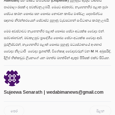
Attendant) සහ ඖෂධ සංයෝජක (Dispenser) පුහුණුව ඇතුළු වෘත්තීය
පාඨමාලා රැසක් ද පවත්වනු ලබයි. මෙයට අමතරව, නැඟෙනහිර පළාත පුරා
සේවය කරන සෞඛ්‍ය සහ සෞඛ්‍ය නොවන කාර්ය මණ්ඩල දෙපාර්ශ්වය
සඳහාම නිරන්තරයෙන් සේවාස්ථ පුහුණු වැඩසටහන් සංවිධානය කරනු ලබයි.
මෙම අවස්ථාවට නැඟෙනහිර පළාත් සෞඛ්‍ය සේවා අධ්‍යක්ෂ වෛද්‍ය එන්.
සරවණභවන්, මඩකලපුව ප්‍රාදේශීය සෞඛ්‍ය සේවා අධ්‍යක්ෂ වෛද්‍ය ආර්.
මුරලීස්වරන්, නැගෙනහිර පළාත් සෞඛ්‍ය පුහුණු මධ්‍යස්ථානයේ අංශභාර
වෛද්‍ය නිලධාරී වෛද්‍ය ප්‍රශාන්ති, විශේෂඥ වෛද්‍යවරුන් වන M. H. අබුසයිද්,
දිලිප් හික්කඩුව ලියනගේ යන මහත්ම මහත්මීන් ඇතුළු පිරිසක් එක්ව සිටියහ.
Sujeewa Senarath |
wedabimanews@gmail.com
පෙර
ඊළඟ