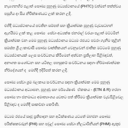
නැගෙනහිර පළාත් සෞඛ්‍ය පුහුණු මධ්‍යස්ථානයේ (PHTC) වත්මන් තත්ත්වය
පසුගිය දා සිය නිරීක්ෂණයට ලක් කරන ලදි.
එහිදී මධ්‍යස්ථානයේ පවතින සම්පත් සහ ක්‍රියාත්මක පුහුණු වැඩසටහන්
ඇගයීමට ලක් කළ සෞඛ්‍ය සේවා අධ්‍යක්ෂ ජනරාල් වරයා පළාත් මට්ටමින්
ක්‍රියාත්මක වන මෙම පුහුණු මධ්‍යස්ථානය මධ්‍යම රජයට පවරා ගැනීම තුළින්
සමස්ත ශ්‍රී ලංකාවාසී සෞඛ්‍ය වෘත්තිකයන් වෙනුවෙන් ජාතික මට්ටමේ පුහුණු
මධ්‍යස්ථානයක් ලෙස සංවර්ධනය කිරීමෙන් අත්වන ප්‍රතිලාභ පිළිබඳවත්,
අනාගත සංශෝධන සහ යටිතල පහසුකම් සංවර්ධනය සඳහා නිර්මාණාත්මක
නිර්දේශයන් ද මෙහිදී ඉදිරිපත් කරන ලදි.
සෞඛ්‍ය සේවා ශ්‍රම බලකාය සංවර්ධනය සඳහා ක්‍රියාත්මක මෙම පුහුණු
මධ්‍යස්ථානය අධ්‍යාපන, පුහුණු සහ පර්යේෂණ ඒකකය - (ETN & R) හරහා
සෞඛ්‍ය හා ජනමාධ්‍ය අමාත්‍යාංශය යටතට පත් කිරීමට ක්‍රියාත්මක වැඩපිළිවෙල
පිළිබඳව ද මෙහිදී සාකච්ඡා කෙරිණි.
මධ්‍යම රජයේ සෘජු ප්‍රතිපාදන සහ අධීක්ෂණය යටතේ මහජන සෞඛ්‍ය
පරීක්ෂකවරුන් (PHI) සහ පවුල් සෞඛ්‍ය සේවා නිලධාරිනියන් (PHM) ඇතුළු