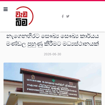
දෙස්
නැගෙනහිරට සෞඛ්‍ය සෞඛ්‍ය කාර්යය
මණ්ඩල පුහුණු කිරීමට මධ්‍යස්ථානයක්
2026-06-30