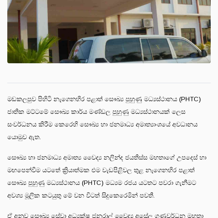
මඩකලපුව පිහිටි නැගෙනහිර පළාත් සෞඛ්‍ය පුහුණු මධ්‍යස්ථානය (PHTC)
ජාතික මට්ටමේ සෞඛ්‍ය කාර්ය මණ්ඩල පුහුණු මධ්‍යස්ථානයක් ලෙස
සංවර්ධනය කිරීම කෙරෙහි සෞඛ්‍ය හා ජනමාධ්‍ය අමාත්‍යාංශයේ අවධානය
යොමුව ඇත.
සෞඛ්‍ය හා ජනමාධ්‍ය අමාත්‍ය වෛද්‍ය නලින්ද ජයතිස්ස මහතාගේ උපදෙස් හා
මඟපෙන්වීම යටතේ ක්‍රියාත්මක එම වැඩපිළිවල තුළ නැගෙනහිර පළාත්
සෞඛ්‍ය පුහුණු මධ්‍යස්ථානය (PHTC) මධ්‍යම රජය යටතට පවරා ගැනීමට
අවශ්‍ය මූලික කටයුතු මේ වන විටත් සිදුකෙරෙමින් පවතී.
ඒ අනුව සෞඛ්‍ය සේවා අධ්‍යක්ෂ ජනරාල් වෛද්‍ය අසේල ගුණවර්ධන මහතා