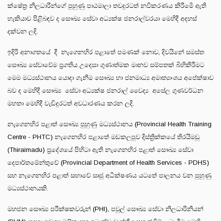
ක්ෂේත්‍ර නිලධාරීන්ගේ පුහුණු පාඨමාලා තවදුරටත් නවීකරණය කිරීමෙි ඇති
හැකියාව පිළිබඳව ද සෞඛ්‍ය සේවා අධ්‍යක්ෂ ජනරාල්වරයා මෙහිදී අදහස්
දක්වන ලදි.
ඉදිරි අනාගතයේ දී නැගෙනහිර පළාතේ පමණක් නොව, දිවයිනේ සමස්ත
සෞඛ්‍ය සේවාවේම ප්‍රගතිය උදෙසා ගුණාත්මක මානව සම්පතක් බිහිකිරීමට
මෙම මධ්‍යස්ථානය යොදා ගැනීම සෞඛ්‍ය හා ජනමාධ්‍ය අමාත්‍යාංශය අපේක්ෂාව
බව ද මෙහිදී සෞඛ්‍ය සේවා අධ්‍යක්ෂ ජනරාල් වෛද්‍ය අසේල ගුණවර්ධන
මහතා මෙහිදී වැඩිදුරටත් අවධාරණය කරන ලදි.
නැගෙනහිර පළාත් සෞඛ්‍ය පුහුණු මධ්‍යස්ථානය (Provincial Health Training
Centre - PHTC) නැගෙනහිර පළාතේ මඩකලපුව දිස්ත්‍රික්කයේ තිරයිමඩු
(Thiraimadu) ප්‍රදේශයේ පිහිටා ඇති නැගෙනහිර පළාත් සෞඛ්‍ය සේවා
දෙපාර්තමේන්තුවේ (Provincial Department of Health Services - PDHS)
සහ නැගෙනහිර පළාත් සභාවේ සෘජු අධීක්ෂණය යටතේ පාලනය වන පුහුණු
මධ්‍යස්ථානයකි.
මහජන සෞඛ්‍ය පරීක්ෂකවරුන් (PHI), පවුල් සෞඛ්‍ය සේවා නිලධාරිනියන්