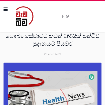
දෙස්
සෞඛ්‍ය සේවාවට තවත් 2652ක් පත්වීම්
ප්‍රදානයට පියවර
2026-07-03