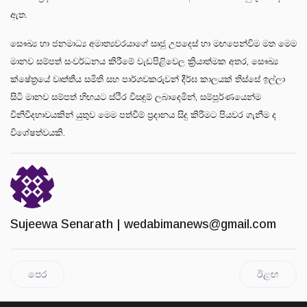
ඇත.
සෞඛ්‍ය හා ජනමාධ්‍ය අමාත්‍යවරයාගේ සෘජු උපදෙස් හා මඟපෙන්විම මත මෙම
මානව සම්පත් සංවර්ධනය කිරීමේ වැඩපිළිවෙල ක්‍රියාත්මක අතර, සෞඛ්‍ය
ක්ෂේත්‍රයේ වෘත්තීය සමිති සහ පාර්ශවකරුවන් දීර්ඝ කාලයක් තිස්සේ ඉල්ලා
සිටි මානව සම්පත් හිඟයට ස්ථිර විසඳුම් ලබාදෙමින්, සම්පූර්ණයෙන්ම
විනිවිදභාවයකින් යුතුව මෙම පත්වීම් ප්‍රදානය සිදු කිරිමට පියවර ගැනීම ද
විශේෂත්වයකි.
Sujeewa Senarath |
wedabimanews@gmail.com
පෙර
ඊළඟ