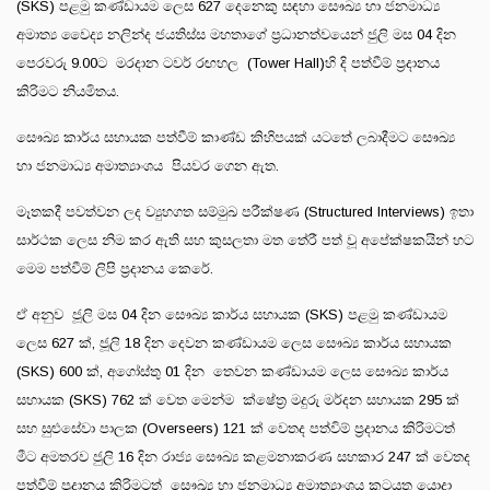
(SKS) පළමු කණ්ඩායම ලෙස 627 දෙනෙකු සඳහා සෞඛ්‍ය හා ජනමාධ්‍ය
අමාත්‍ය වෛද්‍ය නලින්ද ජයතිස්ස මහතාගේ ප්‍රධානත්වයෙන් ජුලි මස 04 දින
පෙරවරු 9.00ට මරදාන ටවර් රඟහල (Tower Hall)හි දි පත්වීම් ප්‍රදානය
කිරිමට නියමිතය.
සෞඛ්‍ය කාර්ය සහායක පත්වීම් කාණ්ඩ කිහිපයක් යටතේ ලබාදීමට සෞඛ්‍ය
හා ජනමාධ්‍ය අමාත්‍යාංශය පියවර ගෙන ඇත.
මෑතකදී පවත්වන ලද ව්‍යුහගත සම්මුඛ පරීක්ෂණ (Structured Interviews) ඉතා
සාර්ථක ලෙස නිම කර ඇති සහ කුසලතා මත තේරී පත් වූ අපේක්ෂකයින් හට
මෙම පත්වීම් ලිපි ප්‍රදානය කෙරේ.
ඒ අනුව ජූලි මස 04 දින සෞඛ්‍ය කාර්ය සහායක (SKS) පළමු කණ්ඩායම
ලෙස 627 ක්, ජූලි 18 දින දෙවන කණ්ඩායම ලෙස සෞඛ්‍ය කාර්ය සහායක
(SKS) 600 ක්, අගෝස්තු 01 දින තෙවන කණ්ඩායම ලෙස සෞඛ්‍ය කාර්ය
සහායක (SKS) 762 ක් වෙත මෙන්ම ක්ෂේත්‍ර මදුරු මර්දන සහායක 295 ක්
සහ සුළුසේවා පාලක (Overseers) 121 ක් ‍වෙතද පත්විම් ප්‍රදානය කිරිමටත්
මීට අමතරව ජුලි 16 දින රාජ්‍ය සෞඛ්‍ය කළමනාකරණ සහකාර 247 ක් වෙතද
පත්වීම් ප්‍රදානය කිරිමටත් සෞඛ්‍ය හා ජනමාධ්‍ය අමාත්‍යාංශය කටයුතු යොදා