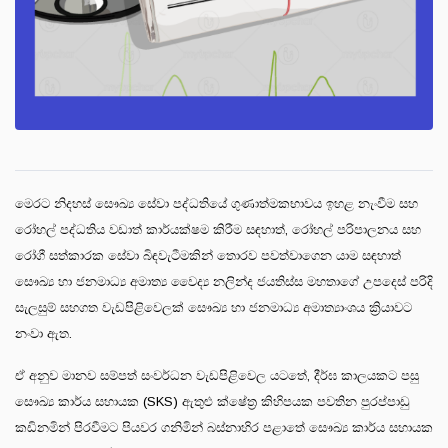
මෙරට නිදහස් සෞඛ්‍ය සේවා පද්ධතියේ ගුණාත්මකභාවය ඉහළ නැංවීම සහ
රෝහල් පද්ධතිය වඩාත් කාර්යක්ෂම කිරීම සඳහාත්, රෝහල් පරිපාලනය සහ
රෝගී සත්කාරක සේවා බිඳවැටීමකින් තොරව පවත්වාගෙන යාම සඳහාත්
සෞඛ්‍ය හා ජනමාධ්‍ය අමාත්‍ය වෛද්‍ය නලින්ද ජයතිස්ස මහතාගේ උපදෙස් පරිදි
සැලසුම් සහගත වැඩපිළිවෙලක් සෞඛ්‍ය හා ජනමාධ්‍ය අමාත්‍යාංශය ක්‍රියාවට
නංවා ඇත.
ඒ අනුව මානව සම්පත් සංවර්ධන වැඩපිළිවෙල යටතේ, දීර්ඝ කාලයකට පසු
සෞඛ්‍ය කාර්ය සහායක (SKS) ඇතුළු ක්ෂේත්‍ර කිහිපයක පවතින පුරප්පාඩු
කඩිනමින් පිරවීමට පියවර ගනිමින් බස්නාහිර පළාතේ සෞඛ්‍ය කාර්ය සහායක