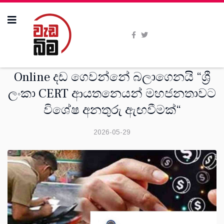
දෙස්
Online දඩ ගෙවන්නේ බලාගෙනයි “ශ්‍රී
ලංකා CERT ආයතනෙයන් මහජනතාවට
විශේෂ අනතුරු ඇඟවීමක්“
2026-05-29