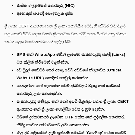
ජාතික හැඳුනුම්පත් තොරතුරු (NIC)
අනෙකුත් සංවේදී පෞද්ගලික දත්ත
ශ්‍රී ලංකා CERT ආයතනය සහ ශ්‍රී ලංකා පොලීසිය මෙවැනි සයිබර් වංචාවලට
හසු නොවී සිටීම සඳහා වහාම ක්‍රියාත්මක වන පරිදි පහත පියවර අනුගමනය
කරන ලෙස මහජනතාවගෙන් ඉල්ලා සිටී.
SMS හෝ WhatsApp මඟින් ලැබෙන සැකකටයුතු සබැඳි (Links)
මත ක්ලික් කිරීමෙන් වළකින්න.
දඩ මුදල් ගෙවීමට පෙර අදාළ වෙබ් අඩවියේ නිලභාවය (Official
Website URL) හොඳින් තහවුරු කරගන්න.
නොදන්නා හෝ සැකසහිත වෙබ් අඩවිවලට බැංකු හෝ කාඩ්පත්
තොරතුරු ලබා නොදෙන්න.
සැකකටයුතු පණිවුඩ හෝ වෙබ් අඩවි පිළිබඳව වහාම ශ්‍රී ලංකා CERT
ආයතනය හෝ ශ්‍රී ලංකා පොලිසිය වෙත දැනුම් දෙන්න.
ඔබගේ දුරකථනයට ලැබෙන OTP කේත හෝ පුද්ගලික තොරතුරු
කිසිදු තෙවන පාර්ශවයකට ලබා නොදෙන්න.
නිල දඩ පත්‍රිකාවක් ලැබී ඇත්නම් පමණක් 'GovPay' හරහා ගෙවීම්