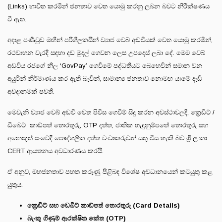
(Links) භාවිත කරමින් ජනතාව වෙත යොමු කරනු ලබන බවට නිරීක්ෂණය
වී ඇත.
අදාළ පණිවුඩ මඟින් පරිශීලකයින් ව්‍යාජ වෙබ් අඩවියක් වෙත යොමු කරමින්,
රථවාහන වැරදි සඳහා දඩ මුදල් ගෙවන ලෙස උපදෙස් ලබා දේ. මෙම වෙබ්
අඩවිය රජගේ නිල ‘GovPay’ ගෙවීමේ පද්ධතියට බෙහෙවින් සමාන වන
අයුරින් නිර්මාණය කර ඇති බැවින්, සාමාන්‍ය ජනතාව නොමඟ යාමේ දැඩි
අවදානමක් පවතී.
මෙවැනි ව්‍යාජ වෙබ් අඩවි වෙත පිවිස ගෙවීම් සිදු කරන අවස්ථාවලදී, ක්‍රෙඩිට් /
ඩිබෙට් කාඩ්පත් තොරතුරු, OTP දත්ත, ජාතික හැඳුනුම්පතේ තොරතුරු සහ
අනෙකුත් සංවේදී පෞද්ගලික දත්ත වංචාකරුවන් සතු විය හැකි බව ශ්‍රී ලංකා
CERT ආයතනය අවධාරණය කරයි.
ඒ අනුව, මහජනතාව පහත කරුණු පිළිබඳ විශේෂ අවධානයෙන් කටයුතු කළ
යුතුය.
ක්‍රෙඩිට් සහ ඩෙබිට් කාඩ්පත් තොරතුරු (Card Details)
බැංකු ගිණුම් ආරක්ෂිත කේත (OTP)