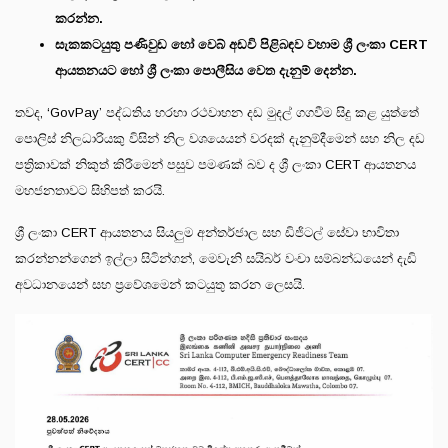
කරන්න.
සැකකටයුතු පණිවුඩ හෝ වෙබ් අඩවි පිළිබඳව වහාම ශ්‍රී ලංකා CERT
ආයතනයට හෝ ශ්‍රී ලංකා පොලීසිය වෙත දැනුම් දෙන්න.
තවද, ‘GovPay’ පද්ධතිය හරහා රථවාහන දඩ මුදල් ගගවීම සිදු කළ යුත්තේ
පොලිස් නිලධාරියකු විසින් නිල වශයෙයන් වරදක් දැනුම්දීමෙන් සහ නිල දඩ
පත්‍රිකාවක් නිකුත් කිරීමෙන් පසුව පමණක් බව ද ශ්‍රී ලංකා CERT ආයතනය
මහජනතාවට සිහිපත් කරයි.
ශ්‍රී ලංකා CERT ආයතනය සියලුම අන්තර්ජාල සහ ඩිජිටල් සේවා භාවිතා
කරන්නන්ගෙන් ඉල්ලා සිටින්ගන්, මෙවැනි සයිබර් වංචා සම්බන්ධයෙන් දැඩි
අවධානයෙන් සහ ප්‍රවේශමෙන් කටයුතු කරන ලෙසයි.