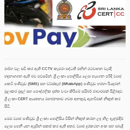
මාර්ග වල සවි කර ඇති CCTV කැමරා පද්ධති මඟින් රථවාහන වැරදි
හඳුනාගගන ඇති බව පවසමින්, ශ්‍රී ලංකා පොලීසිය ලෙස හැගෙන පරිදි ව්‍යාජ
කෙටි පණිවුඩ (SMS) සහ වට්ස්ඇප් (WhatsApp) පණිවුඩ හරහා රියදුරන්
මුලාකර මුදල් සහ පෞද්ගලික දත්ත වංචා කිරීමේ සයිබර් ජාවාරමක් පිළිබඳව
ශ්‍රී ලංකා CERT ආයතනය මහජනතාව ගවත අනතුරු ඇඟවීමක් නිකුත් කර
සිටී.
මෙම ව්‍යාජ පණිවුඩ ශ්‍රී ලංකා පොලිසිය විසින් නිකුත් කරන ලද නිල දැනුම්දීම්
ලෙස පෙනී යන අයුරින් සකස් කර ඇති අතර, ව්‍යාජ දුරකථන අංක සහ සබැඳි