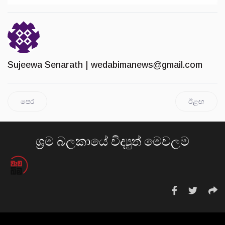
Sujeewa Senarath |
wedabimanews@gmail.com
පෙර
ඊළඟ
ශ්‍රම බලකායේ විද්‍යුත් මෙවලම