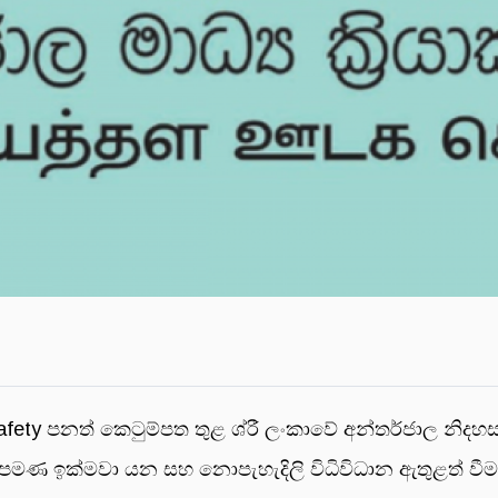
afety පනත් කෙටුම්පත තුළ ශ්රී ලංකාවේ අන්තර්ජාල නිදහ
මණ ඉක්මවා යන සහ නොපැහැදිලි විධිවිධාන ඇතුළත් වීම 