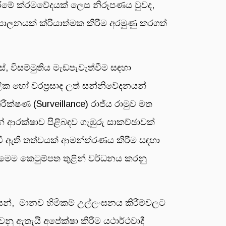
කිරීමේ ක්රමවේදයක් ලෙස නිරූපණය වුවද,
පාලනයක් ක්රියාත්මක කිරීම අරමුණු කරගත්
 විසම්මුතිය මැඩපැවැත්වීම සඳහා
ික හෝ වරප්‍රසාද ලත් සන්නිවේදනයන්
රීක්ෂණ (Surveillance) රාජ්ය රාමුව මත
රක්ෂාව පිළිබඳව ගැඹුරු සාකච්ඡාවක්
ී ඇති තත්වයක් ආමන්ත්රණය කිරීම සඳහා
, මෙම කෙටුම්පත තුළින් වර්ධනය කරනු
න්, මානව හිමිකම් උල්ලංඝනය කිරීම්වලට
 ඇතැයි අපේක්ෂා කිරීම යථාර්ථවාදී