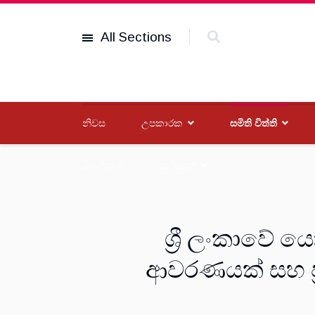
All Sections
නිවස
උපකාරක
සමිති විත්ති
විශේෂාංග
සංවිධාන
ශ්‍රී ලංකාවේ 
ආවරණයක් සහ ප්‍