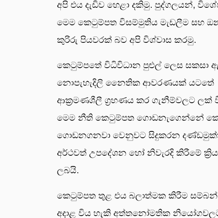
අපි එය දැඩිව හෙළා දකිමු. පුද්ගලයන්, ව
මෙම කෙටුම්පත විසම්මුතිය මැඩලීම සහ ඔන
කුරිරු පියවරක් බව අපි විශ්වාස කරමු.
කෙටුම්පතේ විධිවිධාන පුළුල් ලෙස සකසා
නොපැහැදිලි නෛතික ආවරණයක් යටතේ අවභාව
ආක්‍රමණශීලී ග්‍රහණය කර ගැනීම්වලට ලක් ව
මෙම නීති කෙටුම්පත ගොඩනැගෙන්නේ කෙසේ
ගොඩනගනවා වෙනුවට සිදුකරන දණ්ඩමුක්තිය
අර්ථවත් උපදේශන හෝ නිවැරදි කිරීමේ ක්‍ර
ලබයි.
කෙටුම්පත තුළ එය බලාත්මක කිරීම සම්බන
අදාළ විය හැකි අත්තනෝමතික නියෝගවලට 