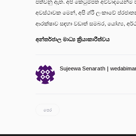
පත්වනු ඇත. අපි කෙටුම්පත අවිවාදයෙන්ම
අවස්ථාවක මෙන්, අපි ශ්රී ලංකාවේ ප්රජාත
ආරක්ෂාව සඳහා වඩාත් සමබර, යෝග්‍ය, අර්ථව
අන්තර්ජාල මාධ්‍ය ක්‍රියාකාරීත්වය
Sujeewa Senarath |
wedabima
පෙර