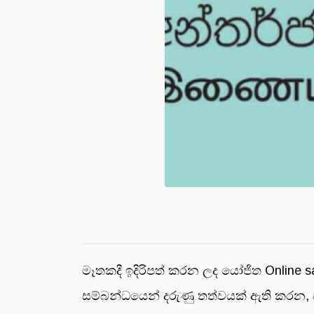
මෑතකදී ඉදිරිපත් කරන ලද යෝජිත Online s
සම්බන්ධයෙන් දරුණු තත්වයක් ඇති කරන, ප