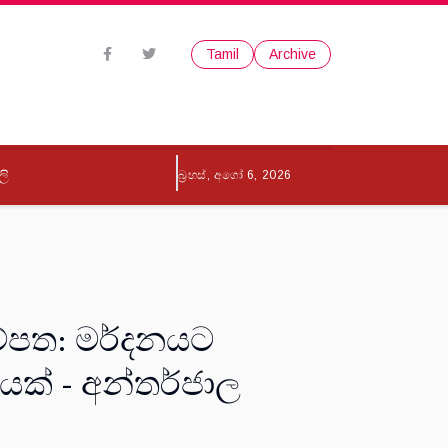
Tamil
Archive
ලි
බ්‍රහස්, අගෝ 6, 2026
ුම්පත: මර්දනයට
යක් - අන්තර්ජාල