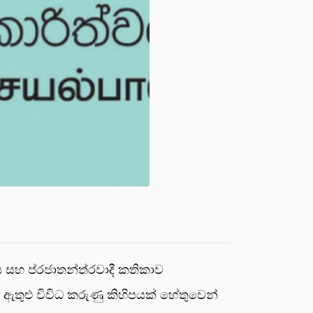
ස සහ ප්රජාතන්ත්රවාදී කතිකාව
ඇතුළු විවිධ කරුණු කිහිපයක් හේතුවෙන්