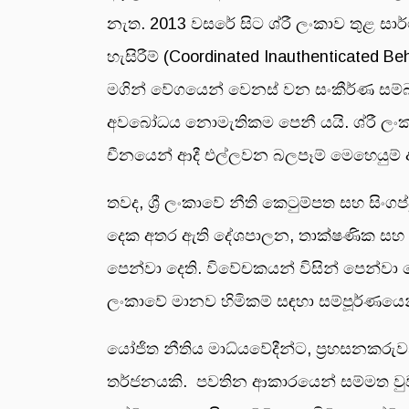
නැත. 2013 වසරේ සිට ශ්රී ලංකාව තුළ 
හැසිරීම් (Coordinated Inauthenticate
මගින් වේගයෙන් වෙනස් වන සංකීර්ණ සම්බ
අවබෝධය නොමැතිකම පෙනී යයි. ශ්රී ලංක
චීනයෙන් ආදී එල්ලවන බලපෑම් මෙහෙයුම්
තවද, ශ්‍රී ලංකාවේ නීති කෙටුම්පත සහ සිංග
දෙක අතර ඇති දේශපාලන, තාක්ෂණික සහ ස
පෙන්වා දෙති. විවේචකයන් විසින් පෙන්වා 
ලංකාවේ මානව හිමිකම් සඳහා සම්පූර්ණයෙ
යෝජිත නීතිය මාධ්යවේදීන්ට, ප්‍රහසනකරුව
තර්ජනයකි. පවතින ආකාරයෙන් සම්මත වුව