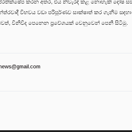
 ප්රතික්ෂේප කරන අතර, එය නිවැරදි කළ නොහැකි දෝෂ සහ
න්ත්රවාදී විභවය වඩා පරිපූර්ණව සාක්ෂාත් කර ගැනීම සඳහා
ත්, විනිවිද පෙනෙන ප්‍රවේශයක් වෙනුවෙන් පෙනී සිටිමු.
news@gmail.com