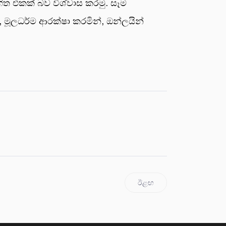
ිත එකක් බව විශ්වාස කරමු. සෑම
, මූලධර්ම ආරක්ෂා කරමින්, ඔන්ලයින්
ඊළඟ