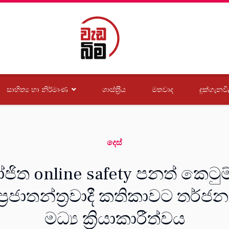
සාහිත්‍ය හා නිර්මාණ
ශාස්ත‍්‍රීය
මතවාද
දුක්ගැනවි
දෙස්
යෝජිත online safety පනත් කෙට
රජාතන්ත්‍රවාදී කතිකාවට තර්ජන
මධ්‍ය ක්‍රියාකාරීත්වය