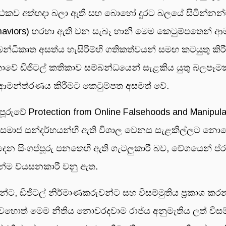
සාර්ථකව අත්හදා බලා ඇති සහ බොහෝ දුරට බලයේ සිටින්න
d Behaviors) හරහා ඇති වන සැබෑ හානි මෙම කෙටුම්පතෙන
න්ධීකෘත අසත්ය හැසිරීම්හි ගතිකත්වයන් සමඟ කටයුතු කි
ාවේ ඩිජිටල් කතිකාව සම්බන්ධයෙන් සැළකිය යුතු බලපෑ
 ආමන්ත්රණය කිරීමට කෙටුම්පත අසමත් වේ.
ප්පූරුවේ Protection from Online Falsehoods and Manipul
මාජ සන්දර්භයන්හි ඇති විශාල වෙනස සැළකිල්ලට නොගෙන
දෙන සිංගප්පූරු පනතෙහි ඇති ගැටලුකාරී බව, වේගයෙන් ප්
න්ම ව්යසනකාරී වනු ඇත.
න්ට, ඩිජිටල් නිර්මාණකරුවන්ට සහ විසම්මුතිය ප්‍රකාශ ක
හොත් මෙම නීතිය නොවරදවාම රාජ්ය අනුමැතිය ලත් විසම