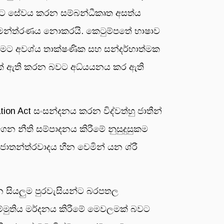
න්ට සේවය කරන සම්බන්ධීකෘත අසත්ය
් ආමන්ත්රණය නොකරයි. කෙටුම්පතේ භාෂාව
රීමට අවශ්ය තාක්ෂණික සහ සන්දර්භාත්මක
මක් ඇති කරන බවට අධ්යයනය කර ඇති
ation Act සංසන්දනය කරන විද්වත්හු ජාතීන්
 නීති සම්පාදනය කිරීමේ නුසුදුසුකම
රජාතන්ත්රවාදය හීන වෙමින් යන ශ්රී
රන සියලුම පුරවැසියන්ට බරපතල
්මුතිය මර්දනය කිරීමේ මෙවලමක් බවට