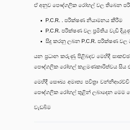
ඒ අනුව පෞද්ගලික රෝහල් වල තිබෙන පරී
P.C.R. . පරීක්ෂණ නියාමනය කිරීම
P.C.R. පරීක්ෂණ වල ප්‍රමිතිය වැඩි දියුණ
සිදු කරනු ලබන P.C.R. පරීක්ෂණ වල ධ
යන ප්‍රධාන කරුණු පිළිබදව මෙහිදී සාකච
පෞද්ගලික රෝහල් කළමණකාරිත්වය සිය
මෙහිදී සෞඛ්‍ය අමාත්‍ය පවිත්‍රා වන්නිආර
පෞද්ගලික රෝහල් තුළින් ලබාදෙන මෙම 
වැඩබිම