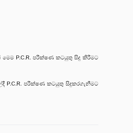
මෙම P.C.R. පරීක්ෂණ කටයුතු සිදු කිරීමට
ලේදී P.C.R. පරීක්ෂණ කටයුතු සිදුකරගැනීමට