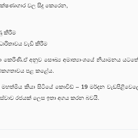
ක්ෂණාගාර වල සිදු කෙරෙන,
ු කිරීම
ාරිතාවය වැඩි කිරීම
්ඡා කෙරිණි.ඒ අනුව සෞඛ්‍ය අමාත්‍යාංශයේ නියාමනය යටතේ 
 එකගතාවය පළ කළේය.
ච්චි මහත්මිය කියා සිටියේ කොවිඩ් – 19 මර්දන වැඩපිළිවෙ
සේවාව රජයක් ලෙස ඉතා අගය කරන බවයි.