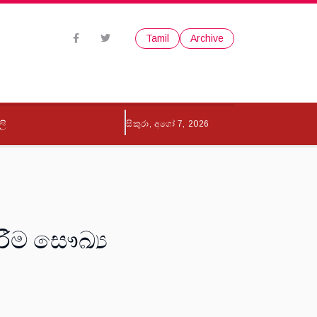
Tamil
Archive
ලි
සිකුරා, අගෝ 7, 2026
රීම සෞඛ්‍ය