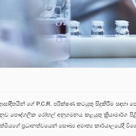
සාදිිතයින් ගේ P.C.R. පරීක්ෂණ කටයුතු සිදුකිරීම සඳහ
ුව පෞද්ගලික රෝහල් අනුගමනය කළයුතු ක්‍රියාමාර්ග පිළිබ
මහත්මියගේ ප්‍රධානත්වයෙන් සෞඛ්‍ය අමාත්‍ය කාර්යාලයේදී වි