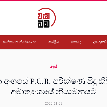
සාහිත්‍ය හා නිර්මාණ
ශාස්ත‍්‍රීය
මතවාද
දුක්ගැනවි
දෙස්
අංශයේ P.C.R. පරීක්ෂණ සිදු කි
අමාත්‍යංශයේ නියාමනයට
2020-11-03