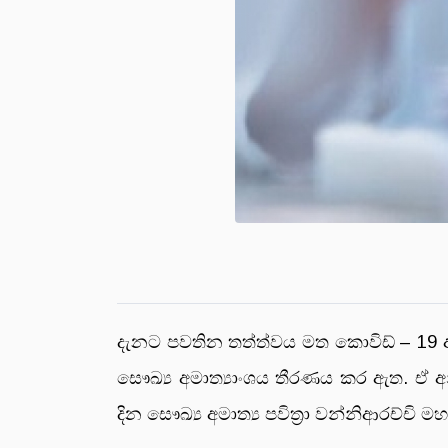
දැනට පවතින තත්ත්වය මත කොවිඩ් – 19 ආ
සෞඛ්‍ය අමාත්‍යාංශය තීරණය කර ඇත. ඒ අන
දින සෞඛ්‍ය අමාත්‍ය පවිත්‍රා වන්නිආරච්චි 