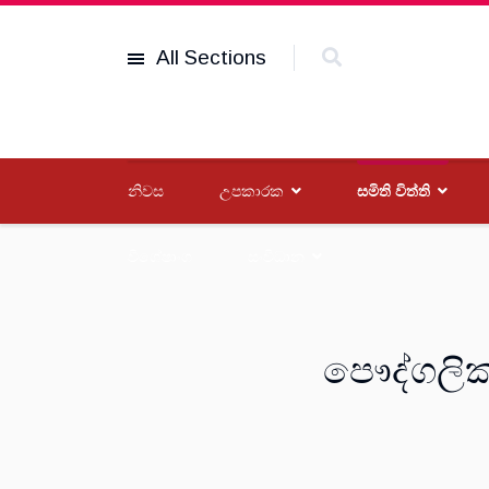
All Sections
නිවස
උපකාරක
සමිති විත්ති
විශේෂාංග
සංවිධාන
පෞද්ගලික 