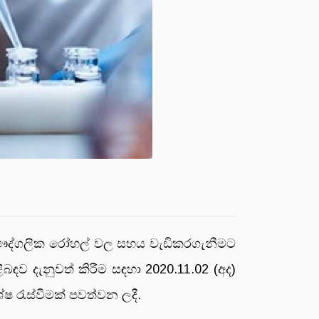
ා පෞද්ගලික රෝහල් වල සහය වැඩිකරගැනීමට
ඳව දැනුවත් කිරීම සඳහා 2020.11.02 (අද)
ශේෂ රැස්වීමක් පවත්වන ලදී.