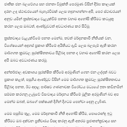
ජාතික ජන බලවේගය සහ ජනතා විමුක්ති පෙරමුණ විසින් දීර්ඝ කාලයක්
දරන ලද ස්ථාවරයෙන් බැහැරවීමක් ලෙස හදුනාගන්නා අපි, පෙර ස්ථාවරයන්
අනුව යමින් ත්‍රස්තවාදය වැළැක්වීම් පනත වහාම අහෝසි කිරීමට කටයුතු
කරන ලෙස ඔබටත්, ආණ්ඩුවටත් අවධාරණය කර සිටිමු.
ත්‍රස්තවාදය වැළැක්වීමේ පනත මෙන්ම, තවත් මර්දනකාරී නීතියක් වන,
විශේෂයෙන් අදහස් ප්‍රකාශ කිරීමේ අයිතියට දැඩි ලෙස බලපෑම් ඇති කරන
මාර්ගගත ක්‍රමවල සුරක්ෂිතතාවය පිළිබද පනත ද වහාම අහෝසි කරන ලෙස
අපි ඔබට අවධාරණය කරමු.
අන්තර්ජාල අවකාශය සුරක්ෂිත කිරීමේ අරමුණින් ගෙන එන ලද්දක් බවට
ප්‍රකාශ කළත්, පසුගිය ආණ්ඩුව විසින් මෙම මාර්ගගත ක්‍රමවල සුරක්ෂිතතාවය
පිළිබද පනත, ඊට අදාළ පාර්ෂව ගණනාවක විරෝධය මධ්‍යයේ ඉතා කඩිනමින්
සම්මත කරගනු ලැබුවේ විසංවාදය මර්දනය කිරීමේ මූලික අරමුණින් බව අප
මෙන්ම ඔබත්, ඔබගේ පක්ෂයත් දිගින් දිගටම පෙන්වා දෙනු ලැබිණ.
මෙම පසුබිම තුළ, මෙම මර්දනකාරී නීති අහෝසි කිරීම, පොරොන්දු ඉටු
කිරීමට ඔබ දක්වන ප්‍රතිචාරය විසද කරනු ඇති අතරම ප්‍රජාතන්ත්‍රවාදය සහ