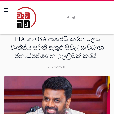
දෙස්
PTA හා OSA අහෝසි කරන ලෙස
වෘත්තීය සමිති ඇතුළු සිවිල් සංවිධාන
ජනාධිපතිගෙන් ඉල්ලීමක් කරයි
2024-12-18