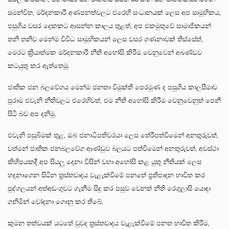
සමන්විත, මර්දනකාරී අණපනත්වලට එරෙහි සංධානයක් ලෙස අප සාමූහිකය,
පසුගිය වසර දෙකකට ආසන්න කාලය තුළත්, අප එකමුතුවේ සාමාජිකයන්
තනි තනිව මෙන්ම විවිධ සාමූහිකයන් ලෙස වසර ගණනාවක් තිස්සේත්,
මෙරට ක්‍රියාත්මක මර්දනකාරී නීති අහෝසි කිරීම වෙනුවෙන් අඛණ්ඩව
කටයුතු කර ඇත්තෙමු.
ජාතික ජන බලවේගය මෙන්ම ජනතා විමුක්ති පෙරමුණ ද පසුගිය කාලසීමාව
පුරාම එවැනි නීතිවලට එරෙහිවත්, එම නීති අහෝසි කිරීම වෙනුවෙනුත් පෙනී
සිටි බව අප දනිමු.
එවැනි පසුබිමක් තුළ, ඔබ ජනාධිපතිවරයා ලෙස තේරීපත්වීමෙන් අනතුරුවත්,
වත්මන් ජාතික ජනබලවේග ආණ්ඩුව බලයට පත්වීමෙන් අනතුරුවත්, අවස්ථා
කිහිපයකදී අප සියලු දෙනා විසින් වහා අහෝසි කළ යුතු නීතියක් ලෙස
හදුනාගෙන සිටින ත්‍රස්තවාදය වැළැක්වීමේ පනතේ ප්‍රතිපාදන භාවිත කර
පුද්ගලයන් අත්අඩංගුවට ගැනීම සිදු කර පසුව වෙනත් නීති රෙගුලාසි යොදා
ගනිමින් වෝදනා ගොනු කර තිබේ.
කුමන තත්වයක් යටතේ වුවද ත්‍රස්තවාදය වැළැක්වීමේ පනත භාවිත කිරීම,