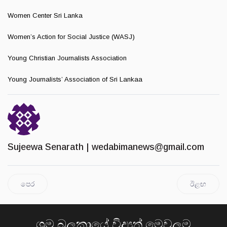
Women Center Sri Lanka
Women’s Action for Social Justice (WASJ)
Young Christian Journalists Association
Young Journalists’ Association of Sri Lankaa
Sujeewa Senarath |
wedabimanews@gmail.com
පෙර
ඊළඟ
ශ්‍රම බලකායේ විද්‍යුත් මෙවලම