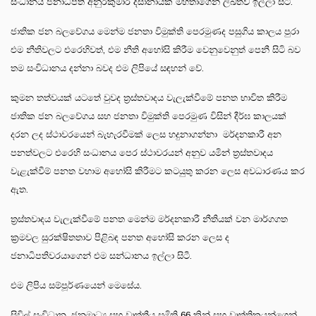
සංධානය ජනාධිපති අනුරකුමාර දිසානායක මහතාගෙන් ලිඛිතව ඉල්ලා සිටී.
ජාතික ජන බලවේගය මෙන්ම ජනතා විමුක්ති පෙරමුණද පසුගිය කාලය පුරා
එම නීතිවලට එරෙහිවත්, එම නීති අහෝසි කිරීම වෙනුවෙනුත් පෙනී සිටි බව
තම සංවිධානය දන්නා බවද එම ලිපියේ සඳහන් වේ.
කුමන තත්වයක් යටතේ වුවද ත්‍රස්තවාදය වැලැක්වීමේ පනත භාවිත කිරීම
ජාතික ජන බලවේගය සහ ජනතා විමුක්ති පෙරමුණ විසින් දීර්ඝ කාලයක්
දරන ලද ස්ථාවරයෙන් බැහැරවීමක් ලෙස හදුනාගන්නා මර්දනකාරී අන
පනත්වලට එරෙහි සංධානය පෙර ස්ථාවරයන් අනුව යමින් ත්‍රස්තවාදය
වැළැක්වීම් පනත වහාම අහෝසි කිරීමට කටයුතු කරන ලෙස අවධාරණය කර
ඇත.
ත්‍රස්තවාදය වැලැක්වීමේ පනත මෙන්ම මර්දනකාරී නීතියක් වන මාර්ගගත
ක්‍රමවල සුරක්ෂිතතාව පිළිබඳ පනත අහෝසි කරන ලෙස ද
ජනාධිපතිවරයාගෙන් එම සන්ධානය ඉල්ලා සිටී.
එම ලිපිය සම්පූර්ණයෙන් මෙසේය.
සිවිල් සංවිධාන, ජනමාධ්‍ය සහ වෘත්තීය සමිති 66 කින් සහ වෘත්තිකයන්ගෙන්