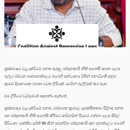
ත්‍රස්තවාදය වැලැක්වීමේ පනත ඇතුලු මර්දනකාරී නීති අහෝසි කරන ලෙස
ඉල්ලා මර්ධන අණපනත්වලට එරෙහි සන්ධානය විසින් ජනාධිපති අනුර
කුමාර දිසානායක මහතා වෙත ලිපියක් යවමින් ඉල්ලීමක් කර ඇත.
එම ලිපියේ වැඩිදුරටත් සඳහන්ව ඇත්තේ,
ත්‍රස්තවාදය වැලැක්වීමේ පනත, මාර්ගගත ක්‍රමවල සුරක්ෂිතතාව පිළිබඳ පනත
සහ මර්දනකාරී නීති අහෝසි කිරීමට කඩිනමින් පියවර ගන්නා ලෙස සිවිල්
සිවිධාන, වෘත්තීය සමිති 66 කින් සමන්විත මර්දනකාරී අන පනත්වලට එරෙහි