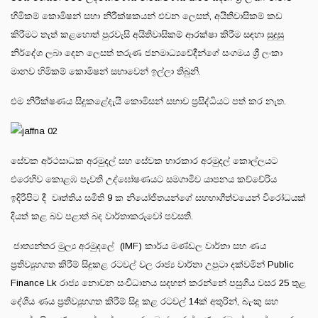
හිමිකම් කොමිෂන් සභා නිරීක්ෂකයන් එවන ලෙසත්, අයිතිවාසිකම් කඩ
කිරීමට තැත් කළහොත් පුරවැසි අයිතිවාසිකම් ආරක්ෂා කිරීම සඳහා සුදුසු
නිර්දේශ ලබා දෙන ලෙසත් තරුණ ජනමාධ්‍යවේදීන්ගේ සංගමය ශ්‍රී ලංකා
මානව හිමිකම් කොමිෂන් සභාවෙන් ඉල්ලා තිබුනි.
එම නිරීක්ෂණය සිදුකළේදැයි කොමිසන් සභාව ප්‍රසිද්ධියට පත් කර නැත.
සේවක අර්ථසාධක අරමුදල් සහ සේවක භාරකාර අරමුදල් කොල්ලයට
එරෙහිව කොළඹ පැවති උද්ඝෝෂණයට සමගාමීව යාපනය කච්චේරිය
ඉදිරිපිට දී වෘත්තිය සමිති 9 ක නියෝජිතයන්ගේ සහභාගීත්වයෙන් විරෝධයක්
දියත් කළ බව පළාත් බද වාර්තාකරුවෝ පවසති.
ජාත්‍යන්තර මුල්‍ය අරමුදලේ (IMF) කාර්ය මණ්ඩල වාර්තා සහ ණය
ප්‍රතිව්‍යුහගත කිරීම් සිදුකළ රටවල් වල රාජ්‍ය වාර්තා උපුටා දක්වමින් Public
Finance Lk රාජ්‍ය නොවන සංවිධානය සදහන් කරන්නේ පසුගිය වසර 25 තුළ
දේශීය ණය ප්‍රතිව්‍යුහගත කිරීම් සිදු කළ රටවල් 14ක් අතුරින්, බැංකු සහ