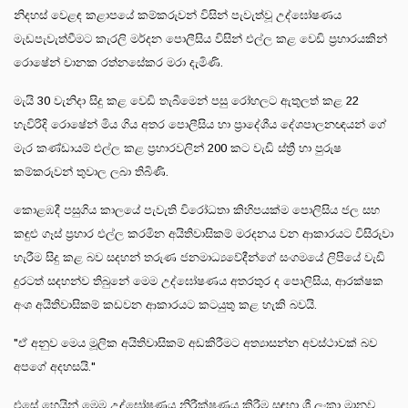
නිදහස් වෙළඳ කළාපයේ කම්කරුවන් විසින් පැවැත්වූ උද්ඝෝෂණය
මැඩපැවැත්වීමට කැරලි මර්දන පොලීසිය විසින් එල්ල කළ වෙඩි ප්‍රහාරයකින්
රොෂේන් චානක රත්නසේකර මරා දැමිණි.
මැයි 30 වැනිදා සිදු කළ වෙඩි තැබීමෙන් පසු රෝහලට ඇතුලත් කළ 22
හැවිරිදි රොෂේන් මිය ගිය අතර පොලීසිය හා ප්‍රාදේශීය දේශපාලනඥයන් ගේ
මැර කණ්ඩායම් එල්ල කළ ප්‍රහාරවලින් 200 කට වැඩි ස්ත්‍රී හා පුරුෂ
කම්කරුවන් තුවාල ලබා තිබිණි.
කොළඹදී පසුගිය කාලයේ පැවැති විරෝධතා කිහිපයක්ම පොලිසිය ජල සහ
කඳුළු ගෑස් ප්‍රහාර එල්ල කරමින අයිතිවාසිකම් මරදනය වන ආකාරයට විසිරුවා
හැරීම සිදු කළ බව සදහන් තරුණ ජනමාධ්‍යවේදීන්ගේ සංගමයේ ලිපියේ වැඩි
දුරටත් සදහන්ව තිබුනේ මෙම උද්ඝෝෂණය අතරතුර ද පොලිසිය, ආරක්ෂක
අංශ අයිතිවාසිකම් කඩවන ආකාරයට කටයුතු කළ හැකි බවයි.
"ඒ අනුව මෙය මූලික අයිතිවාසිකම් අඩකිරීමට අත්‍යාසන්න අවස්ථාවක් බව
අපගේ අදහසයි."
එසේ හෙයින් මෙම උද්ඝෝෂණය නිරීක්ෂණය කිරීම සඳහා ශ්‍රී ලංකා මානව