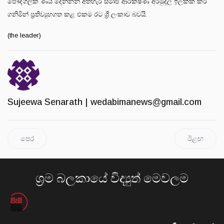
පෞද්ගලික ණය දෙන්නන් අතහැර සමාජ ආරක්ෂණ අරමුදල් ඉලක්ක කර
ගනිමින් ප්‍රතිව්‍යුහගත කළ එකම රට ශ්‍රී ලංකාව බවයි.
(the leader)
Sujeewa Senarath |
wedabimanews@gmail.com
පෙර
ඊළඟ
ශ්‍රම බලකායේ විද්‍යුත් මෙවලම