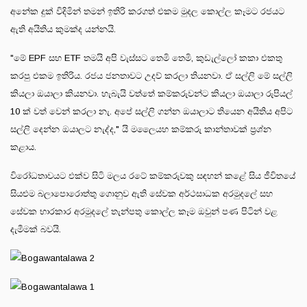
අනේක දුක් විදිමින් තමන් ඉතිරි කරගත් එකම මුදල කොල්ල කෑමට රජයට
ඇති අයිතිය කුමක්ද යන්නයි.
"මේ EPF සහ ETF තමයි අපි වැස්සට තෙමි තෙමි, කුඩැල්ලෝ කකා එකතු
කරපු එකම ඉතිරිය. රජය ජනතාවට උදව් කරලා තියනවා. ඒ සල්ලි මේ සල්ලි
කියලා ඔයාලා කියනවා. හැබැයි වත්තේ කම්කරුවන්ට කියලා ඔයාලා රුපියල්
10 ක් වත් වෙන් කරලා නැ. අපේ සල්ලි ගන්න ඔයාලාට තියෙන අයිතිය අපිට
සල්ලි දෙන්න ඔයාලට නැද්ද," යි මලෛයහ කම්කරු කාන්තාවක් ප්‍රශ්න
කළාය.
විරෝධතාවයට එක්ව සිටි මලය රටේ කම්කරුවකු සඳහන් කළේ සිය ජීවිතයේ
සියළුම බලාපොරොත්තු ගොනුව ඇති සේවක අර්ථසාධක අරමුදලේ සහ
සේවක භාරකාර අරමුදලේ තැන්පතු කොල්ල කෑම ඔවුන් පණ පිටින් වළ
දැමීමක් බවයි.