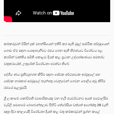
කම්කරුවන් විසින් දුක් මහන්සියෙන් ඉතිරි කර ඇති මුදල් ආර්ථික අර්බුදයෙන්
ගොඩ ඒම සඳහා යොදාගැනීමට රජය ගෙන ඇති තීරණයට විරෝධය පළ
කරමින් වෘත්තීය සමිති කොළඹ දියත් කළ ප්‍රධාන උද්ඝෝෂණයට අමතරව
වතුකරයේත්, උතුරේත් විරෝධතා පවත්වා තිබේ.
දේශීය ණය ප්‍රතිව්‍යුහගත කිරීම සඳහා සේවක අර්ථසාධක අරමුදලේ සහ
සේවක භාරකාර අරමුදලේ තැන්පතු වෙනුවෙන් ගෙවන පොලිය අඩු කිරීම
රජයේ සැලසුමයි.
ශ්‍රී ලංකාවේ කෝටිපති ව්‍යාපාරිකයකු වන හැරී ජයවර්ධනට අයත් මඩොල්සිම
වැවිලි සමාගමේ බොගවන්තලාව පිහිටි තේරේසියා වත්තේ අගෝස්තු 28 වැනි
සඳුදා දිවා කාලයේදී විරෝධතා දියත් කළ වතු කම්කරුවන් ප්‍රශ්න කළේ