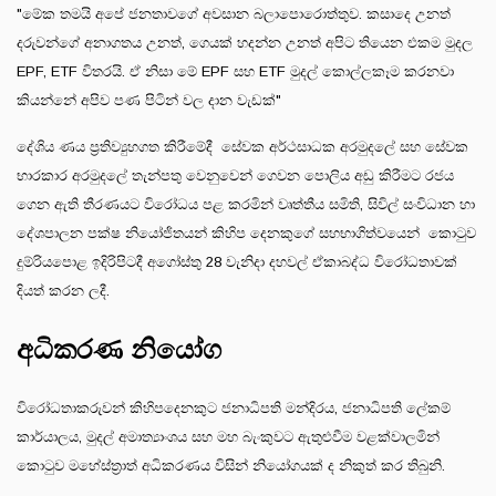
"මේක තමයි අපේ ජනතාවගේ අවසාන බලාපොරොත්තුව. කසාදෙ උනත්
දරුවන්ගේ අනාගතය උනත්, ගෙයක් හදන්න උනත් අපිට තියෙන එකම මුදල
EPF, ETF විතරයි. ඒ නිසා මේ EPF සහ ETF මුදල් කොල්ලකෑම කරනවා
කියන්නේ අපිව පණ පිටින් වල දාන වැඩක්"
දේශිය ණය ප්‍රතිව්‍යුහගත කිරීමේදී සේවක අර්ථසාධක අරමුදලේ සහ සේවක
භාරකාර අරමුදලේ තැන්පතු වෙනුවෙන් ගෙවන පොලිය අඩු කිරීමට රජය
ගෙන ඇති තීරණයට විරෝධය පළ කරමින් වෘත්තීය සමිති, සිවිල් සංවිධාන හා
දේශපාලන පක්ෂ නියෝජිතයන් කිහිප දෙනකුගේ සහභාගිත්වයෙන් කොටුව
දුම්රියපොළ ඉදිරිපිටදී අගෝස්තු 28 වැනිදා දහවල් ඒකාබද්ධ විරෝධතාවක්
දියත් කරන ලදී.
අධිකරණ නියෝග
විරෝධතාකරුවන් කිහිපදෙනකුට ජනාධිපති මන්දිරය, ජනාධිපති ලේකම්
කාර්යාලය, මුදල් අමාත්‍යාංශය සහ මහ බැංකුවට ඇතුළුවීම වළක්වාලමින්
කොටුව මහේස්ත්‍රාත් අධිකරණය විසින් නියෝගයක් ද නිකුත් කර තිබුනි.