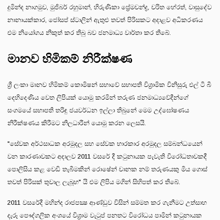
දුමින්ද නාගමුව, මුජිබර් රහුමාන්, හිරුණිකා ප්‍රේමචන්ද්‍ර, චරිත හේරත්, වාසුදේව
නානායක්කාර, ජෝසප් ස්ටාලින් ඇතුළු තවත් පිරිසකට අදාළව අධිකරණය
එම නියෝගය නිකුත් කර තිබු බව ජනමාධ්‍ය වාර්තා කර තිබේ.
මානව හිමිකම් නිරීක්ෂණ
ශ්‍රී ලංකා මානව හිමිකම් කොමිෂන් සභාවේ සභාපති විශ්‍රාමික විනිසුරු එල් ටී බී
දෙහිදෙණිය වෙත ලිපියක් යොමු කරමින් තරුණ ජනමාධ්‍යවේදීන්ගේ
සංගමයේ සභාපති තරිඳු ජයවර්ධන ඉල්ලා තිබුනේ මෙම උද්ඝෝෂණය
නිරීක්ෂණය කිරීමට නිලධාරීන් යොමු කරන ලෙසයි.
"සේවක අර්ථසාධක අරමුදල සහ සේවක භාරකාර අරමුදල සම්බන්ධයෙන්
වන කාරණාවකට අදාලව 2011 වසරේ දී කටුනායක පැවැති විරෝධතාවකදී
පොලිසිය කළ වෙඩි තැබීමකින් රොෂේන් චානක නම් තරුණයකු මිය ගොස්
තවත් පිරිසක් තුවාල ලැබූහ" යි එම ලිපිය මගින් සිහිපත් කර තිබේ.
2011 වසරේදී මහින්ද රාජපක්‍ෂ ආණ්ඩුව විසින් සම්මත කර ගැනීමට උත්සාහ
දැරූ පෞද්ගලික අංශයේ විශ්‍රාම වැටුප් පනතට විරෝධය පාමින් කටුනායක