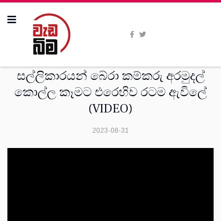
දෙස්
සල්ලිකාරයන් බේරා කම්කරු අරමුදල්
කොල්ල කෑමට එරෙහිව රටම ඇවිලේ
(VIDEO)
2023-08-31