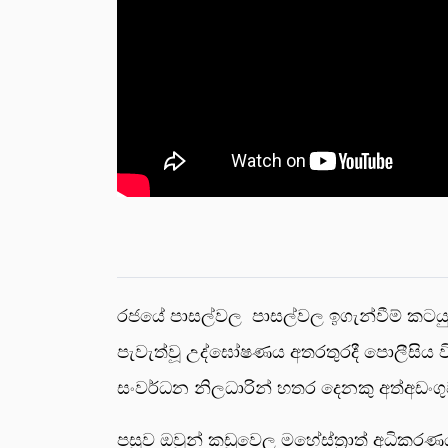
රජයේ පාසල්වල පාසල්වල ඉගැන්වීම් කටයුතු ස
පැවැත්වූ උද්ඝෝෂණය අතරතුරදී පොලීසිය ව
සංවර්ධන නිලධාරින් හතර දෙනකු අත්අඩංගු
පසුව ඔවුන් කඩුවෙල මහේස්ත්‍රාත් අධිකරණ