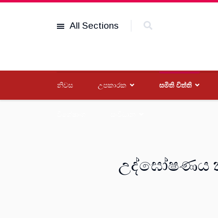
All Sections
නිවස
උපකාරක
සමිති විත්ති
විශේෂාංග
සංවිධාන
උද්ඝෝෂණය කළ