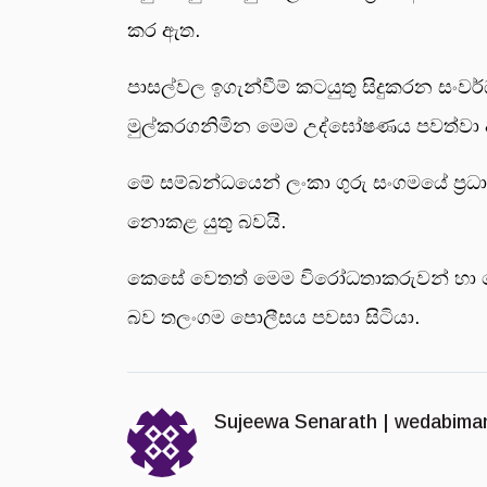
කර ඇත.
පාසල්වල ඉගැන්වීම් කටයුතු සිදුකරන සංවර
මුල්කරගනිමින මෙම උද්ඝෝෂණය පවත්වා 
මේ සම්බන්ධයෙන් ලංකා ගුරු සංගමයේ ප්‍ර
නොකළ යුතු බවයි.
කෙසේ වෙතත් මෙම විරෝධතාකරුවන් හා පොලි
බව තලංගම පොලීසය පවසා සිටියා.
Sujeewa Senarath |
wedabima