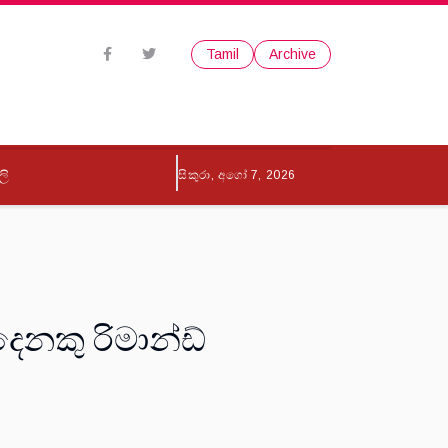
Tamil
Archive
ලි
සිකුරා, අගෝ 7, 2026
නකු රිමාන්ඩ්