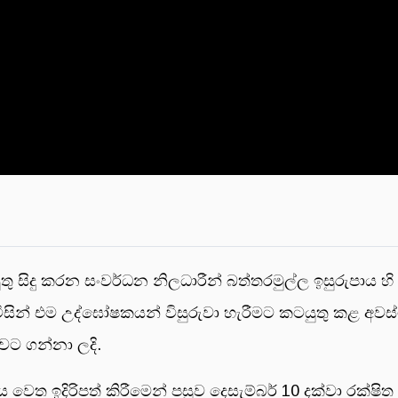
ිදු කරන සංවර්ධන නිලධාරීන් බත්තරමුල්ල ඉසුරුපාය හි පිහිට
ිසින් එම උද්ඝෝෂකයන් විසුරුවා හැරීමට කටයුතු කළ අවස
වට ගන්නා ලදි.
ය වෙත ඉදිරිපත් කිරීමෙන් පසුව දෙසැම්බර් 10 දක්වා රක්ෂ