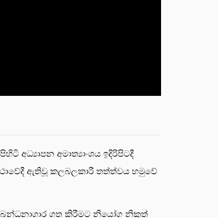
ි අධ්‍යාපන අමාත්‍යාංශය ඉදිරිපිටදී
්ථාවේදී ඇතිවූ කලබලකාරී තත්ත්වය හමුවේ
ිත බන්ධනාගාර ගත කිරීමට නියෝග නිකුත්