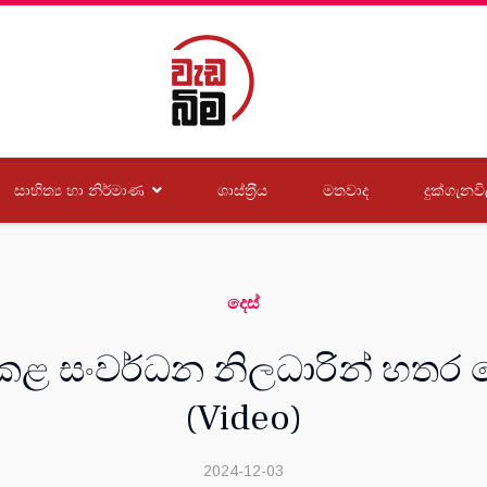
සාහිත්‍ය හා නිර්මාණ
ශාස්ත‍්‍රීය
මතවාද
දුක්ගැනවි
දෙස්
 සංවර්ධන නිලධාරින් හතර දෙ
(Video)
2024-12-03