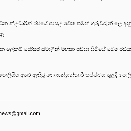
්ධන නිලධාරීන් රජයේ පාසල් වෙත තමන් ගුරුවරුන් ලෙ අනු
ඇ.
ධාන ලේකම් ජෝෂප් ස්ටාලින් මහතා පවසා සිටියේ මෙම රජයත
සීය අතර ඇතිවූ නොසන්සුන්කාරී තත්ත්වය තුලදී පොලිස් 
news@gmail.com