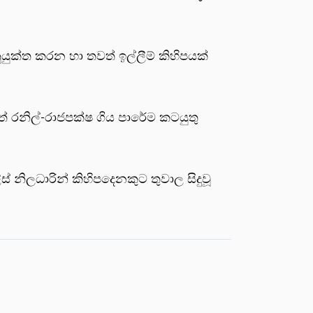
යුක්ත කරන හා තවත් ඉල්ලීම් කිහිපයක්
් රනිල්-රාජපක්ෂ ගිය පාරේම කටයුතු
නිලධාරින් කිහිපදෙනකුට තුවාල සිදුවූ