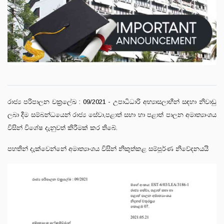
රාජ්‍ය පරිපාලන චක්‍රලේඛ : 09/2021 - උපාධිධාරි අභ්‍යාසලාභීන් සඳහා නිවාඩු
ලබා දීම සම්බන්ධයෙන් රාජ්‍ය සේවා,පළාත් සභා හා පළාත් පාලන අමාත්‍යාංශය
විසින් විශේෂ දැනුවත් කිරීමක් කර තිබේ.
පහතින් දැක්වෙන්නේ අමාත්‍යාංශය විසින් නිකුත්කළ සම්පූර්ණ නිවේදනයයි