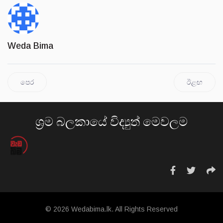
Weda Bima
පෙර
ඊළඟ
ශ්‍රම බලකායේ විද්‍යුත් මෙවලම
© 2026 Wedabima.lk. All Rights Reserved