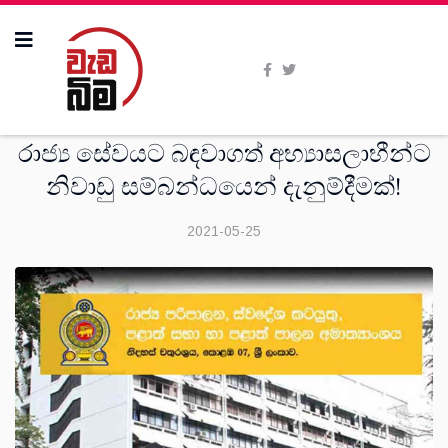
දෙස්
රාජ්‍ය සේවයට බඳවාගත් අභ්‍යාසලාභීන්ට
නිවාඩු සම්බන්ධයෙන් දැනුම්දීමක්!
2021-05-25