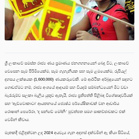
ශ්‍රී ලංකාවේ සමස්ත රාජ්‍ය ණය ප්‍රමාණය ජනගහනයෙන් බෙදූ විට, ලංකාවේ
වෙසෙන සෑම පිරිමියෙක්ම, සෑම ගැහැනියක සහ සෑම ළමයෙක්ම, රුපියල්
දහසය ලක්ෂයක (1,600,000) ණයකරුවෙකි. මේ ආර්ථික අර්බුදයෙන් සදහට
ගොඩඒමට නම්, රාජ්‍ය අංශයේ ආදායම් සහ වියදම් සම්බන්ධයෙන් මීට වඩා
බැරෑරුම්ව සලකා බැලිය යුතුව ඇතැයි, රාජ්‍ය ප්‍රතිපත්ති පිළිබඳ විශේෂඥවරියක්
සහ ‘ඇඩ්වොකාටා’ ආයතනයේ ජ්‍යෙෂ්ඨ පර්යේෂිකාවක් වන ආචාර්ය
රොෂාන් පෙරේරා, ‘ද සන්ඩේ මෝනිං’ පුවත්පත සමග සාකච්ඡාවකට එක්
වෙමින් කීවාය.
මෑතකදී එළිදක්වන ලද 2024 අයවැය ගැන අදහස් දක්වමින් ඈ කියා සිටියේ,