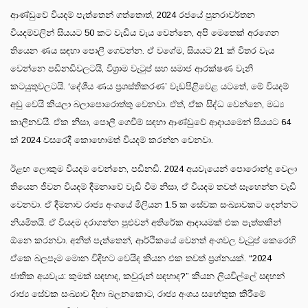
ආණ්ඩුවේ වියදම් පැත්තෙන් ගත්තොත්, 2024 රජයේ පුනරාවර්තන
වියදම්වලින් සියයට 50 කට වැඩිය වැය වෙන්නෙ, අපි මෙතෙක් අරගෙන
තියෙන ණය සඳහා පොලී ගෙවන්න. ඒ වගේම, සියයට 21 ක් විතර වැය
වෙන්නෙ පඩිනඩිවලටයි, විශ්‍රාම වැටුප් සහ සමාජ ආරක්ෂණ වැනි
කටයුතුවලටයි. ‘දේශීය ණය ප්‍රශස්තිකරණ’ වැඩපිළිවෙළ යටතේ, මේ වියදම්
අඩු වෙයි කියලා බලාපොරොත්තු වෙනවා. ඒත්, ඒක සිද්ධ වෙන්නෙ, මධ්‍ය
කාලීනවයි. ඒක නිසා, පොලී ගෙවීම් සඳහා ආණ්ඩුවේ ආදායමෙන් සියයට 64
ක් 2024 වසරෙදී කොහොමත් වියදම් කරන්න වෙනවා.
ඊළඟ ලොකුම වියදම වෙන්නෙ, පඩිනඩි. 2024 අයවැයෙන් පොරොන්දු වෙලා
තියෙන ජීවන වියදම් දීමනාවේ වැඩි වීම නිසා, ඒ වියදම තවත් සෑහෙන්න වැඩි
වෙනවා. ඒ දීමනාව රාජ්‍ය අංශයේ මිලියන 1.5 ක සේවක සංඛ්‍යාවකට දෙන්නට
නියමිතයි. ඒ වියදම දරාගන්න පුළුවන් අතිරේක ආදායමක් එක පැත්තකින්
ඕනෙ කරනවා. අනිත් පැත්තෙන්, ආර්ථිකයේ වෙනත් අංශවල වැටුප් කෙරෙහි
ඒකෙ බලපෑම මොන විදිහට වෙයිද කියන එක තවත් ප්‍රශ්නයක්. “2024
ජාතික අයවැය: කුමක් සඳහාද, කවුරුන් සඳහාද?” කියන ලියවිල්ලේ සඳහන්
රාජ්‍ය සේවක සංඛ්‍යාව දිහා බලනකොට, රාජ්‍ය අංශය සහේතුක කිරීමේ