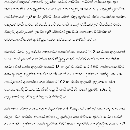
අයවැයේ සඳහන් ආදායම් ඉලක්ක, සාර්ව-ආර්ථික අරමුණු අරභයා අප ඇති
කරගෙන තිබෙන ඉලක්ක සමග පෑහෙන නමුත්, 2024 අයවැය තුළින් ප්‍රාථමික
අතිරික්තයක් ඇති කරගැනීමට රජය සමත් වනු ඇත්තේ, රජය අපේක්ෂා කරන
ආදායම වැඩි කරගැනීමටත්, ගෙවීමට ඇති පොලී වාරිකවලට පිටස්තර රාජ්‍ය
වියදම්, අයවැයෙන් දක්වා ඇති සීමාවන් ඉක්මවා නොයන මට්ටමකින්
පවත්වාගැනීමටත් ආණ්ඩුව සමත් වෙතොත් පමණක් බව ය.
එසේම, රටේ දළ දේශීය ආදායමට සාපේක්ෂව සියයට 10.2 ක රාජ්‍ය ආදායමක්
2023 අයවැයෙන් අපේක්ෂා කර තිබුණු අතර, මෙවර අයවැයෙන් අපේක්ෂා
කරන එකී රාජ්‍ය ආදායම සියයට 13 ක් දක්වා වැඩි කර තිබීම, අත්කරගැනීමට
ඉතා අපහසු ඉලක්කයක් විය හැකි බවත් ඈ පෙන්වා දුන්නාය. මන්ද යත්, 2023
අයවැයෙන් අපේක්ෂා කළ සියයට 10.2 ක රාජ්‍ය ආදායම් ඉලක්කය පවා
අවසානයේදී සියයට 11 කින් අඩු වී ඇති බැවිනි. එසේ වුණේ, 2023 දී
අලුතෙන් හඳුන්වා දුන් බදු පවා තිබියදී ය.
මේ අතර, රාජ්‍ය අංශය සඳහා වැය වන අති විශාල සම්පත් ප්‍රමාණය ගැන සලකා
බලන විට, සමස්ත අංශයේ බරපතල ප්‍රතිව්‍යුහගත කිරීමක් අවශ්‍ය කරන බවත්
ඈ පෙන්වා දුන්නාය. රටේ ආර්ථික වර්ධනයේ ඇන්ජිම පෞද්ගලික අංශය යැයි