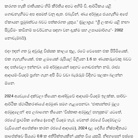
කරගත හැකි ජාතියකට හිමි කීර්තිය අපට අහිමි වී, ආර්ථිකය යළි
ගොඩනැඟීමට අප අසමත් වනු ඇත. එබැවින්, ණය අර්බුදය ජයගැනීම අපේ
ඒකායන ප්‍රමුඛත්වය බවට පත්කරගත යුතුය.” (මූලාශ්‍රය: “ශ්‍රී ලංකාව යළි නඟා
සිටුවීම- කඩිනම් සංවර්ධනය සඳහා වන දැක්ම සහ උපායමාර්ගය”- 2002
නොවැම්බර්).
එදා ඉඳන් ගත වූ අවුරුදු විස්සක කාලය තුළ, රටේ වෙසෙන එක පිරිමියෙක්,
එක ගැහැනියෙක්, එක ළමයෙක් රුපියල් මිලියන 1.6 ක ණයකරුවෙකු බවට
අද පත්වෙලා ඉන්නවා. මේ අර්බුදයෙන් සදහට ගොඩඑන්න නම්, රාජ්‍ය
ආදායම්-වියදම් ප්‍රශ්න ගැන අපි මීට වඩා බැරෑරුම් විදිහට සලකා බලන්න
ඕනෙ.
2024 අයවැයේ දක්වලා තියෙන ආණ්ඩුවේ ආදායම්-වියදම් ඉලක්ක, සාර්ව-
ආර්ථික ස්ථායීකරණයේ අරමුණ සමග ගැළපෙනවා. ‘ජාත්‍යන්තර මූල්‍ය
අරමුදලෙන්’ අප ලබාගෙන තියෙන ‘විස්තෘත අරමුදල් පහසුකම’ යටතේ,
රජයේ ප්‍රාථමික ශේෂය (පොලී වියදම හැර, වෙනත් රජයේ වියදම්වලට
වැඩියෙන් අපේක්ෂා කරන රජයේ ආදායම), 2024 දළ දේශීය නිෂ්පාදිතයට
සාපේක්ෂව සියයට 0.8 ක අතිරික්තයකින් යුක්ත විය යුතුයි. නිදහසෙන් පස්සෙ