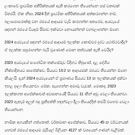
ලංකාවේ ප්‍රාථමික අතිරික්තයක් ඇති කරගෙන තියෙන්නෙ පස් වතාවක්
විතරයි. ඒක නිසා, 2024 දීත් ප්‍රාථමික අතිරික්තයක් අත්කරගන්න නම්,
බලාපොරොත්තු වන රජයේ ආදායම වැඩි කරගන්න අතරෙම, අයවැයේ
සඳහන් රජයේ වියදම් සීමාව ඉක්මවා නොයන්නත් වගබලාගන්න ඕනෙ.
2024 අයවැයේ සඳහන් රජයේ ආදායම් ඉලක්ක කොච්චර දුරට යථාර්ථවාදීද?
ඒ ඉලක්ක සපුරාගන්න බැරි වුණොත් මොන තත්වයක් ඇති වෙයිද?
2023 අයවැයේ සංශෝධිත තක්සේරුව විදිහට තිබුණේ, දළ දේශීය
නිෂ්පාදිතයට සාපේක්ෂව, සියයට 10.2 ක ආදායමක් රජයට තියෙන්න ඕනෙ
කියලයි. දැන් 2024 අයවැයෙන් ඒ ප්‍රමාණය සියයට 13 ක ඉලක්කයක් දක්වා
ඉහළ දාලා තියෙනවා. මේක, සෑහෙන්න අමාරු වැඩක්. මොකද, 2023
ඉලක්කගත අපේක්ෂාවත් අවසානයේදී සියයට 11 කින් අඩු වෙලා තියෙනවා.
2023 ඇතැම් අලුත් බදු ප්‍රතිපත්ති හඳුන්වලා දීලා තියෙද්දිත් තමයි එහෙම වෙලා
තියෙන්නෙ.
නාමික අගයකින් ගත්තොත්, වර්තමාන අපේක්ෂාව, සියයට 45 ක වර්ධනයක්
හෙවත් රජයේ ආදායම රුපියල් බිලියන 4127 ක් වශයෙන් ගණන් බැලීමක්.