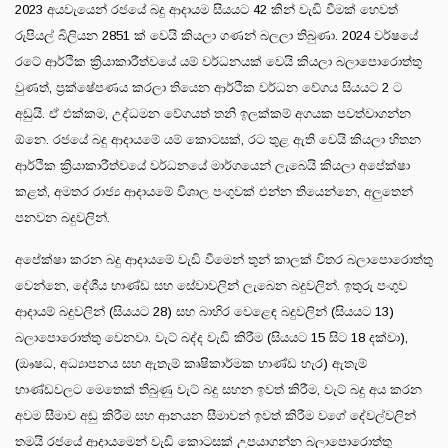
2023 අයවැයෙන් රජයේ බදු ආදායම සියයට 42 කින් වැඩි වීමක් හෙවත්
රුපියල් බිලියන 2851 ක් වෙයි කියලා ගණන් බලලා තිබුණා. 2024 වර්ෂයේ
රටේ ආර්ථික ක්‍රියාකාරීත්වයේ යම් වර්ධනයක් වෙයි කියලා බලාපොරොත්තු
වුණත්, ප්‍රක්ෂේපණය කරලා තියෙන ආර්ථික වර්ධන වේගය සියයට 2 ට
අඩුයි. ඒ එක්කම, උද්ධමන වේගයත් තනි ඉලක්කම් අගයක පවත්වාගන්න
ඕනෙ. රජයේ බදු ආදායමේ යම් කොටසක්, රට තුළ ඇති වෙයි කියලා හිතන
ආර්ථික ක්‍රියාකාරීත්වයේ වර්ධනයේ මාර්ගයෙන් ලැබෙයි කියලා අපේක්ෂා
කළත්, අමතර රාජ්‍ය ආදායමේ විශාල පංගුවක් එන්න තියෙන්නෙ, අලුතෙන්
පනවන බදුවලින්.
අපේක්ෂා කරන බදු ආදායමේ වැඩි වීමෙන් තුන් කාලක් විතර බලාපොරොත්තු
වෙන්නෙ, දේශීය භාණ්ඩ සහ සේවාවලින් ලැබෙන බදුවලින්. ඉතුරු පංගුව
ආදායම් බදුවලින් (සියයට 28) සහ බාහිර වෙළෙඳ බදුවලින් (සියයට 13)
බලාපොරොත්තු වෙනවා. වැට් බද්ද වැඩි කිරීම (සියයට 15 සිට 18 දක්වා),
(ඖෂධ, අධ්‍යාපනය සහ ඇතැම් කෘෂිකාර්මක භාණ්ඩ හැර) ඇතැම්
භාණ්ඩවලට මෙතෙක් තිබුණු වැට් බදු සහන ඉවත් කිරීම, වැට් බදු අය කරන
අවම සීමාව අඩු කිරීම සහ ආනයන සීමාවන් ඉවත් කිරීම වගේ දේවල්වලින්
තමයි රජයේ ආදායමෙන් වැඩි කොටසක් උපයාගන්න බලාපොරොත්තු