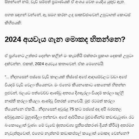
සිතන්නේ නම්, වැඩි සම්පත් ප්‍රමාණයක් ඒ අංශය වෙත යෙදිය යුතුව ඇත.
පහත සඳහන් වන්නේ, ඈ සමග කරන ලද සාකච්ඡාවෙන් උපුටාගත් කොටස්
කිහිපයකි:
2024 අයවැය ගැන මොකද හිතන්නෙ?
ඒ ප්‍රශ්නෙට උත්තර දෙන්න කලින් මං කැමතියි එක්තරා ප්‍රකාශ දෙකක් උපුටා
දක්වන්න. එකක්, 2024 අයවැය කතාවෙන්. ඒක මෙහෙමයි:
“... නිදහසෙන් පස්සෙ වැඩි කාලයක් තිස්සේ අපේ ආදායම්වලට වඩා අපේ
වියදම් වැඩි වෙලා තියෙනවා. මං එහෙම කියනකොට කෙනෙක් හිතන්න
පුළුවන්, බලයට පත්වෙච්ච ආණ්ඩු අතපය දිගඇරලා වියදම් කරලා සල්ලි
නාස්ති කරලා කියලා. ආණ්ඩු විතරක් නෙවෙයි. මුළු රටමත් කරලා
තියෙන්නෙ ඒකයි... නිදහසෙන් අවුරුදු 75 කට පස්සේ අද අපි බරපතල
අර්බුදයකට මුහුණදීලා ඉන්නවා. අපේ ආර්ථිකය මුළුමණින්ම කඩාවැටුණා. රට
බංකොළොත් වුණා. මේ වැඩේ (අත්‍යාවශ්‍ය ප්‍රතිසංස්කරණ දියත් කිරීම) අතරමග
නැවැත්තුවොත්, එහෙම නැත්නම් කඩාකප්පල් කළොත් මොකද වෙන්නෙ?