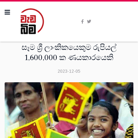
විශේෂාංග
සෑම ශ්‍රී ලාංකිකයෙකුම රුපියල්
1,600,000 ක ණයකාරයෙකි
2023-12-05