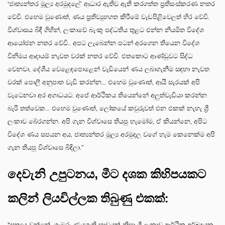
‘ජාත්‍යන්තර මූල්‍ය අරමුදලේ’ ආධාර ඇතිව ඇති කරගත්ත ප්‍රතිසංස්කරණ නතර
වේවි. එහෙම වුණොත්, ණය ප්‍රතිව්‍යුහගත කිරීමේ වැඩපිළිවෙලත් හිර වේවි.
විශ්වාසය බිඳී ගිහින්, ලංකාවේ බැංකු පද්ධතිය තුළට එන්න නියමිත විදේශ
ආයෝජන නතර වේවි.. අපට ලැබෙන්න පටන් අරගෙන තියෙන විදේශ
විනිමය ආදායම් නැවත වරක් නතර වේවි. එතකොට ආණ්ඩුවට සිද්ධ
වෙනවා, දේශීය වෙළෙඳපොළෙන් වැඩියෙන් ණය ලබාගැනීම සඳහා නැවත
වරක් පොලී අනුපාත වැඩි කරන්න... එහෙම වුණොත්, ආයි සැරයක් අපි
වැටෙනවා අර අගාධයට. අපේ ආර්ථිකය තියෙන්නේ අලුත්වැඩියා කරන්න
බැරි තත්වෙක... එහෙම වුණොත්, ලෝකයේ කවුරුවත් එන එකක් නැහැ ශ්‍රී
ලංකාව බේරගන්න. අපි ගැන විශ්වාසෙ තියපු හැමෝම, ඒ කියන්නෙ, අපිට
විදේශ ණය සපයන අය, ජාත්‍යන්තර මූල්‍ය අරමුදල වගේ හැම කෙනෙක්ම අපි
ගැන තියපු විශ්වාසෙ බිඳිලා.”
දෙවැනි උපුටනය, මීට දශක කිහිපයකට
කලින් ලියවිල්ලක තිබුණු එකක්:
“සත්‍යය වන්නේ, ගැඹුරු ණයගැති භාවයක් නිසා ශ්‍රී ලංකාව ආර්ථික අර්බුදයක