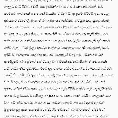
පතුලට වැටී සිටින බවයි. එය ඉක්මනින් නතර කර නොගත්තොත්, තව
පරම්පරා ගණනක් යනතෙක් විරැකියාව වැඩි වී, ආදායම් මට්ටම් ඉතා පහළ
අඩියකට වැටෙණු ඇත. ඒ නිසා අප ඥානාන්විතව කටයුතු කළ යුතුව තිබේ.
විනාශයේ මාවතේ යන මේ ගමන නතර කිරීමට සමත් අලුත් දැක්මකින් යුතුව
කටයුතු කළ යුතුව තිබේ. වෙනත් කිසි ගැලවීමේ මාර්ගයක් නැති නිසා, රට
ප්‍රතිසංස්කරණය කිරීමේ කර්තව්‍යය තවදුරටත් කල්දැමිය නොහැකි අඩියකට
පත්ව ඇත... රටේ මූල්‍ය තත්වය පාලනය කරගත නොහැකි වෙතොත්, රටේ
ආර්ථික අනාගතය පාලනය කරගත නොහැකි වනු ඇත... මෑතක පටන්
ආණ්ඩුවේ ණය ප්‍රමාණයේ විශාල වැඩි වීමක් දක්නට තිබේ. ඒ කෙතෙක්ද
යත්, රාජ්‍ය ණය ප්‍රමාණය, රටේ දළ ජාතික නිෂ්පාදිතයේ වටිනාකමත් ඉක්මවා
ගොසිනි... එහි ප්‍රතිඵලයක් වශයෙන්, එම ණය සඳහා වෙනුවෙන් පොලිය සඳහා
වන වියදම, සෑම වසරකම ආණ්ඩුවේ මුළු ආදායම ඉක්මවා සිටී... වෙනත්
ආකාරයකින් කිවහොත්, රටේ වෙසෙන සෑම පිරිමියෙක්ම, සෑම ගැහැනියක්ම
සහ සෑම ළමයෙක්ම රුපියල් 77,500 ක ණයකාරයෙක් වෙයි... කාලයක් යන
විට, මේ ණය ගෙවාගත නොහැකි මොහොතකට අප හෝ අපේ දරුවන්
මුහුණදෙනු ඇත. කෙසේ වෙතත්, ඊට බොහෝ කලකට පෙර, තමන්ගේ
සම්පත් කළමනාකරණය කරගත හැකි, ණයකාර විශ්වසනීයත්වය ආරක්ෂා