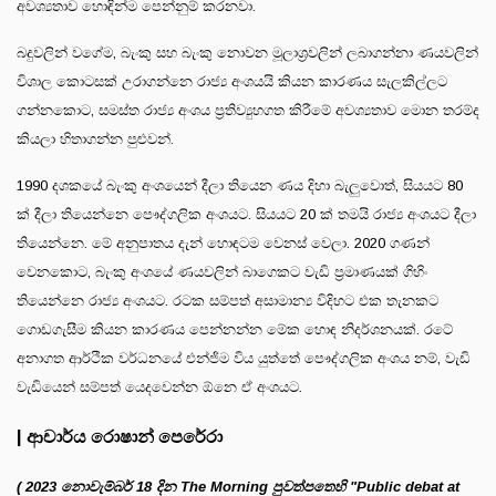
අවශ්‍යතාව හොඳින්ම පෙන්නුම් කරනවා.
බදුවලින් වගේම, බැංකු සහ බැංකු නොවන මූලාශ්‍රවලින් ලබාගන්නා ණයවලින්
විශාල කොටසක් උරාගන්නෙ රාජ්‍ය අංශයයි කියන කාරණය සැලකිල්ලට
ගන්නකොට, සමස්ත රාජ්‍ය අංශය ප්‍රතිව්‍යුහගත කිරීමේ අවශ්‍යතාව මොන තරම්ද
කියලා හිතාගන්න පුළුවන්.
1990 දශකයේ බැංකු අංශයෙන් දීලා තියෙන ණය දිහා බැලුවොත්, සියයට 80
ක් දීලා තියෙන්නෙ පෞද්ගලික අංශයට. සියයට 20 ක් තමයි රාජ්‍ය අංශයට දීලා
තියෙන්නෙ. මේ අනුපාතය දැන් හොඳටම වෙනස් වෙලා. 2020 ගණන්
වෙනකොට, බැංකු අංශයේ ණයවලින් බාගෙකට වැඩි ප්‍රමාණයක් ගිහිං
තියෙන්නෙ රාජ්‍ය අංශයට. රටක සම්පත් අසාමාන්‍ය විදිහට එක තැනකට
ගොඩගැසීම කියන කාරණය පෙන්නන්න මේක හොඳ නිදර්ශනයක්. රටේ
අනාගත ආර්ථික වර්ධනයේ එන්ජිම විය යුත්තේ පෞද්ගලික අංශය නම්, වැඩි
වැඩියෙන් සම්පත් යෙදවෙන්න ඕනෙ ඒ අංශයට.
| ආචාර්ය රොෂාන් පෙරේරා
( 2023 නොවැම්බර් 18 දින The Morning පුවත්පතෙහි "Public debat at