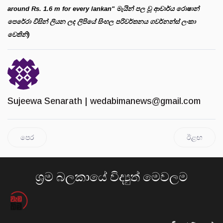
around Rs. 1.6 m for every lankan" මැයින් පල වූ ආචාර්ය රොෂාන්
පෙරේරා විසින් ලියන ලද ලිපියේ සිංහල පරිවර්තනය ගවර්නන්ස් ලංකා
වෙතිනි)
Sujeewa Senarath |
wedabimanews@gmail.com
පෙර
ඊළඟ
ශ්‍රම බලකායේ විද්‍යුත් මෙවලම