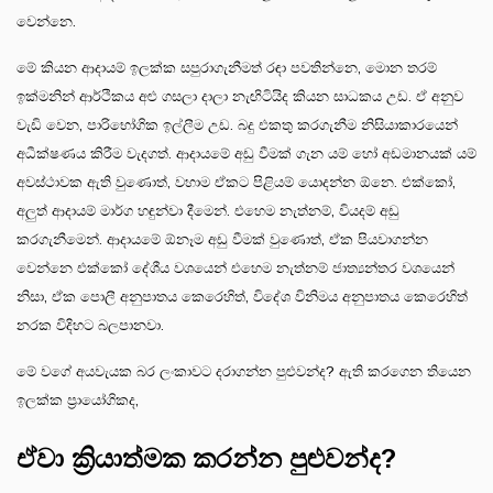
වෙන්නෙ.
මේ කියන ආදායම් ඉලක්ක සපුරාගැනීමත් රඳා පවතින්නෙ, මොන තරම්
ඉක්මනින් ආර්ථිකය අළු ගසලා දාලා නැඟිටියිද කියන සාධකය උඩ. ඒ අනුව
වැඩි වෙන, පාරිභෝගික ඉල්ලීම උඩ. බදු එකතු කරගැනීම නිසියාකාරයෙන්
අධීක්ෂණය කිරීම වැදගත්. ආදායමේ අඩු වීමක් ගැන යම් හෝ අඩමානයක් යම්
අවස්ථාවක ඇති වුණොත්, වහාම ඒකට පිළියම් යොදන්න ඕනෙ. එක්කෝ,
අලුත් ආදායම් මාර්ග හඳුන්වා දීමෙන්. එහෙම නැත්නම්, වියදම් අඩු
කරගැනීමෙන්. ආදායමේ ඕනෑම අඩු වීමක් වුණොත්, ඒක පියවාගන්න
වෙන්නෙ එක්කෝ දේශීය වශයෙන් එහෙම නැත්නම් ජාත්‍යන්තර වශයෙන්
නිසා, ඒක පොලී අනුපාතය කෙරෙහිත්, විදේශ විනිමය අනුපාතය කෙරෙහිත්
නරක විදිහට බලපානවා.
මේ වගේ අයවැයක බර ලංකාවට දරාගන්න පුළුවන්ද? ඇති කරගෙන තියෙන
ඉලක්ක ප්‍රායෝගිකද,
ඒවා ක්‍රියාත්මක කරන්න පුළුවන්ද?