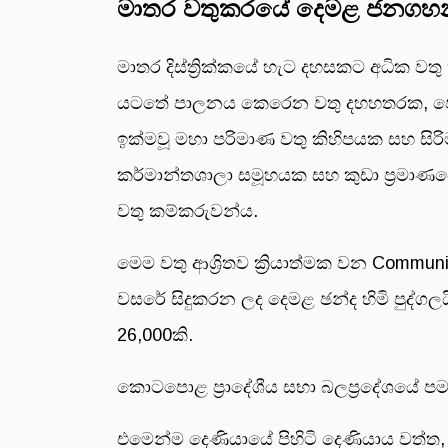
මාතර වතුකරයේ දෙමළ ජනග
මාතර දිස්ත්‍රික්කයේ හැට දහසකට අධික වතු 
යටතේ පාලනය කෙරෙන වතු දහහතරක, පෞද්
ඉක්මවූ මහා පරිමාණ වතු කිහිපයක සහ සිර
කර්මාන්තශාලා සමූහයක සහ කුඩා ප්‍රමාණය
වතු කම්කරුවන්ය.
මෙම වතු ආශ්‍රිතව ක්‍රියාත්මක වන Commun
වසරේ සිදුකරන ලද දෙමළ ඡන්ද හිමි පුද්ගලය
26,000කි.
කොටපොළ ප්‍රාදේශීය සභා බලප්‍රදේශයේ ප
එමෙන්ම දෙණියායේ පිහිටි දෙණියාය වත්ත