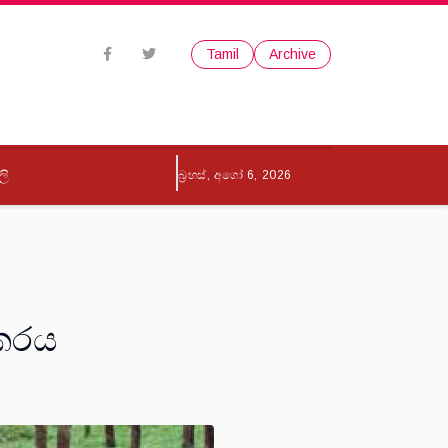
Tamil
Archive
ලි
බ්‍රහස්, අගෝ 6, 2026
ුකරය