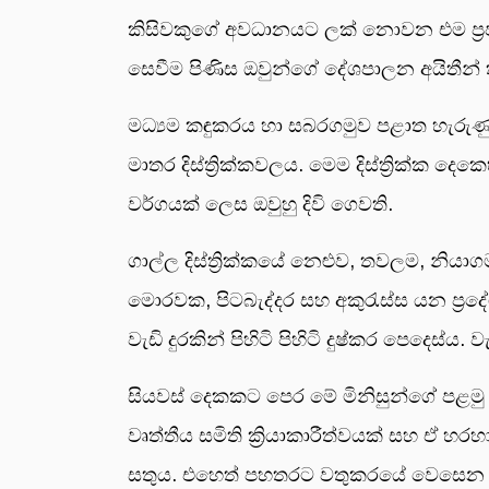
කිසිවකුගේ අවධානයට ලක් නොවන එම ප්‍රජා
සෙවීම පිණිස ඔවුන්ගේ දේශපාලන අයිතීන් 
මධ්‍යම කඳුකරය හා සබරගමුව පළාත හැරුණ
මාතර දිස්ත්‍රික්කවලය. මෙම දිස්ත්‍රික්ක 
වර්ගයක් ලෙස ඔවුහු දිවි ගෙවති.
ගාල්ල දිස්ත්‍රික්කයේ නෙළුව, තවලම, නිය
මොරවක, පිටබැද්දර සහ අකුරැස්ස යන ප්‍ර
වැඩි දුරකින් පිහිටි පිහිටි දුෂ්කර පෙදෙස්ය
සියවස් දෙකකට පෙර මේ මිනිසුන්ගේ පළමු
වෘත්තීය සමිති ක්‍රියාකාරීත්වයක් සහ ඒ 
සතුය. එහෙත් පහතරට වතුකරයේ වෙසෙන ජ