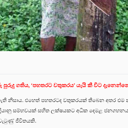
ු පුරුදු ගතිය, ‘පහතරට වතුකරය’ යැයි කී විට දැනෙන්
ති නිසාය. එහෙත් පහතරටද වතුකරයක් තිබෙන අතර එම
ක් ඉන්දියානු සම්භවයක් සහිත ලක්ෂයකට අධික දෙමළ ජනගහන
ටුණු’ ජීවිතයකි.