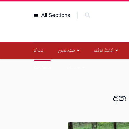
All Sections
නිවස
උපකාරක
සමිති විත්ති
විශේෂාංග
සංවිධාන
අත 