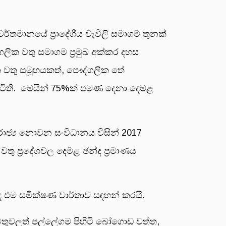
ර්තමානයේ ප්‍රාදේශීය වැවිලි සමාගම් තුනක්
ක වතු සමාගම ප්‍රමුඛ අක්කර දහස
ක වතු සමූහයකත්, පෞද්ගලික තේ
සිටිති. මෙයින් 75%ක් පමණ දෙනා දෙමළ
 රාජ්‍ය නොවන සංවිධානය විසින් 2017
වතු ප්‍රදේශවල දෙමළ ඡන්ද ප්‍රමාණය
 එම සමීක්ෂණ වාර්තාව සඳහන් කරයි.
වතුවලත් පල්ලේගම පිහිටි බෝගොඩ වත්ත,