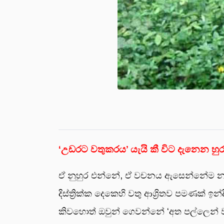
‘උඩරට වතුකරය’ යැයි කී විට දැනෙන හුර
ඒ නුහුර එන්නේ, ඒ වචනය ඇසෙන්නේම නැ
දිස්ත්‍රික්ක දෙකෙහි වතු ආශ්‍රිතව පමණ
කිවහොත් ඔවුන් ගෙවන්නේ ‘අත පල්ලෙන් වැ