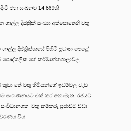
ි ජන සංඛ්‍යාව 14,869කි.
ල දිස්ත්‍රික් සංඛ්‍යා අත්පොතෙහි වතු
ල දිස්ත්‍රික්කයේ පිහිටි ප්‍රධාන පෙළේ
ිමාණ පෞද්ගලික තේ කර්මාන්තශාලාවල
ේ කුඩා තේ වතු හිමියන්ගේ ඉඩම්වල වැඩ
 මෙම සංගණනයට එක් කර නොමැත. රජයට
සංවිධානගත වතු කම්කරු ප්‍රජාවට වඩා
නාවරණය විය.