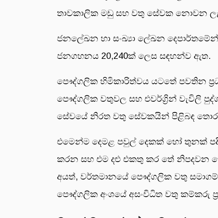
තාවකාලික මඩු සහ වතු සේවක නොවන ලැයිම
ජනලේඛන හා සංඛ්‍යා ලේඛන දෙපාර්තමේන්තුව
ජනගහනය 20,240ක් ලෙස සඳහන්ව ඇත.
පෞද්ගලික හිමිකාරිත්වය යටතේ පවතින ප්‍රධ
පෞද්ගලික වතුවල සහ එවර්ග්‍රින් වැවිලි
සේවයේ නිරත වතු සේවකයින් පිළිබඳ තො
එමෙන්ම දෙමළ පවුල් දෙකක් හෝ තුනක් පදිං
කරන සහ එම දළු එකතු කර තේ නිපදවන
අයත්, වර්තමානයේ පෞද්ගලික වතු සමාගම්
පෞද්ගලික අංශයේ අසංවිධිත වතු කම්කරු ප