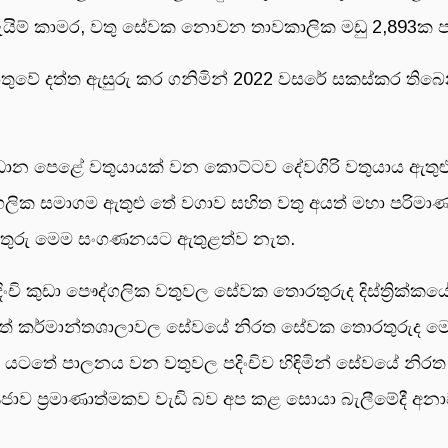
් කාමර, වතු සේවක නොවන තාවකාලික මඩු 2,893ක පදිංච
ේ දත්ත ඇසුරු කර ගනිමින් 2022 වසරේ සකස්කර තිබෙන ගාල්
ාන පෙළේ වතුයායක් වන කොට්ටව දේවගිරි වතුයාය ඇතුළු ගාල්
 පුද්ගලික සමාගම ඇතුළු තේ වගාව සහිත වතු අයත් මහා පර
රතුරු මෙම සංගණනයට ඇතුළත්ව නැත.
චි කුඩා පෞද්ගලික වතුවල සේවක තොරතුරුද දිස්ත්‍රික්කය
 තේ කර්මාන්තශාලාවල සේවයේ නිරත සේවක තොරතුරුද
 යටතේ පාලනය වන වතුවල පදිංචිව හිඳිමින් සේවයේ නිරත 
්‍රජාව ප්‍රමාණාත්මකව වැඩි බව අප කළ සොයා බැලීමේදී අ