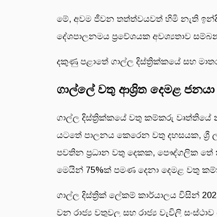
මේ, අවම ජීවන තත්ත්වයවත් හිමි නැති ඉ
දේශපාලනමය ප්‍රවේශයක අවශ්‍යතාව සම්බ
දකුණු පළාතේ ගාල්ල දිස්ත්‍රික්කයේ සහ මාතර 
ගාල්ලේ වතු ආශ්‍රිත දෙමළ ජනයා
ගාල්ල දිස්ත්‍රික්කයේ වතු කම්කරු වෘත්ති
යටතේ පාලනය කෙරෙන වතු දහසයක, ශ්‍රී ල
පවතින ප්‍රධාන වතු දෙකක, පෞද්ගලික තේ 
මෙයින් 75%ක් පමණ දෙනා දෙමළ වතු කම
ගාල්ල දිස්ත්‍රික් ලේකම් කාර්යාලය වි
වන රාජ්‍ය වතුවල සහ රාජ්‍ය වැවිලි සංස