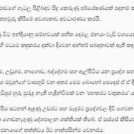
වගේ ගැටලු පිළිබඳව සිදු කෙරුණු පර්යේෂණයක් පදනම් කර
තහවුරු කිරීමේ අවශ්‍යතාව අවධාරණය කරයි.
ු විට ඉන්දියානු සම්භවයක් සහිත දෙමළ ජනයා වැඩි වශයෙ
දෙකෙහි මධ්‍යම කඳුකරය දක්වා දිවෙන අන්තර් සබඳතාවක් ඇති 
ාගම, උඩුගම, නාගොඩ, බද්දේගම සහ ඇල්පිටිය යන ප්‍රදේශ ස
දේශ ඔවුන්ගේ වාසභූමි වන අතර මෙම බොහෝ පෙදෙස් ඒ ඒ දිස
. වැඩිපුර හුරු පුරුදු නැති හැඳින්වීමක් වන ‘පහතරට වතුකරය
 පිය සටහන් ඇඳුණු උඩරට සහ මැදරට ප්‍රදේශවල දිවි ගෙ
හරහා ගොඩනැගුණු දේශපාලන ශක්තියක් තිබේ. ඒ ඔස්සේ කිසිය
නයාගේ තත්ත්වය ඊට හාත්පසින්ම වෙනස්ය.