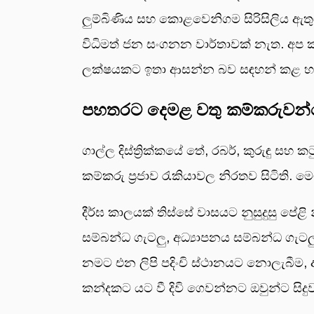
ලුම්බිණිය සහ කොළවෙනිගම සිරිසිලිය ඇත
විධිමත් ජන සංගනන වාර්තාවක් නැත. අප ක
ලක්ෂයකට ඉතා ආසන්න බව සඳහන් කළ හැ
පහතරට දෙමළ වතු කම්කරුවන්
ගාල්ල දිස්ත්‍රික්කයේ තේ, රබර්, කුරුඳු ස
කම්කරු ප්‍රජාව රැකියාවල නිරතව සිටිති. මෙ
දීර්ඝ කාලයක් තිස්සේ වාසයට නුසුදුසු පේළ
සම්බන්ධ ගැටලු, අධ්‍යාපනය සම්බන්ධ ගැටල
නමට එන ලිපි පදිංචි ස්ථානයට නොලැබීම, 
කන්දකට යට වී දිවි ගෙවන්නට ඔවුන්ට සිදු