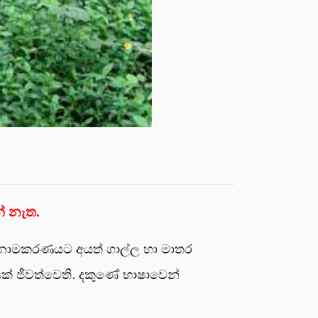
නේ නැත.
 නාමකරණයට අයත් ගාල්ල හා මාතර
යක් ජීවත්වෙති. දකුණේ භාෂාවෙන්