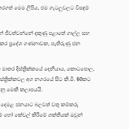
ගත් මෙම ලිපිය, එම ගැටලුවලට විසඳුම්
න් ජීවත්වන්නේ දකුණු පළාතේ ගාල්ල සහ
කඳුකර ප්‍රදේශ ගණනාවක, පැතිරුණු ජන
හ මාතර දිස්ත්‍රික්කයේ දෙනියාය, කොටපොල,
්ත්‍රික්කවල අග නගරයේ සිට කි.මී. 60කට
’ යනු මෙකී කලාපයයි.
වන දෙමළ ජනයාට බලවත් වතු කම්කරු
ම් හෝ කේවල් කිරීමේ ශක්තියක් ඔවුන්