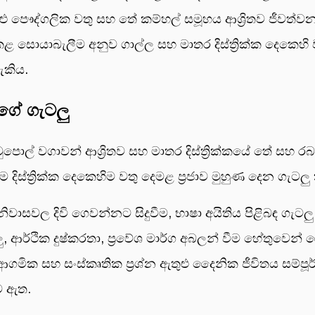
ුළු පෞද්ගලික වතු සහ තේ කම්හල් සමූහය ආශ්‍රිතව ජීව
ළ සොයාබැලීම අනුව ගාල්ල සහ මාතර දිස්ත්‍රික්ක දෙකෙහ
කිය.
ගේ ගැටලු
හ කටුපොල් වගාවන් ආශ්‍රිතව සහ මාතර දිස්ත්‍රික්කයේ තේ සහ
ම දිස්ත්‍රික්ක දෙකෙහිම වතු දෙමළ ප්‍රජාව මුහුණ දෙන ගැටල
ි නිවාසවල දිවි ගෙවන්නට සිදුවීම, භාෂා අයිතිය පිළිබඳ ග
ු, ආර්ථික දුෂ්කරතා, ප්‍රවේශ මාර්ග අබලන් වීම හේතුවෙ
ආගමික සහ සංස්කෘතික ප්‍රශ්න ඇතුළු දෛනික ජීවිතය සම්ප
ව ඇත.