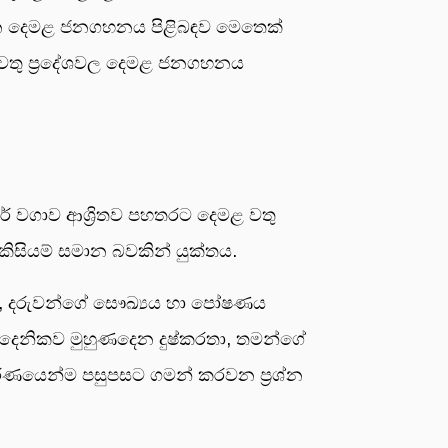
ත්වන දෙමළ ජනගහනය පිළිබඳව මෙතෙක්
ි වතු ප්‍රදේශවල දෙමළ ජනගහනය
 රබර් වගාව ආශ්‍රිතව පහතරට දෙමළ වතු
ු කිසියම් සමාන බවකින් යුක්තය.
ැටලු, දරුවන්ගේ සෞඛ්‍යය හා පෝෂණය
න් දෛනිකව මුහුණදෙන දුෂ්කරතා, තමන්ගේ
ූර්ණයෙන්ම පසුපසට ගමන් කරවන ප්‍රශ්න