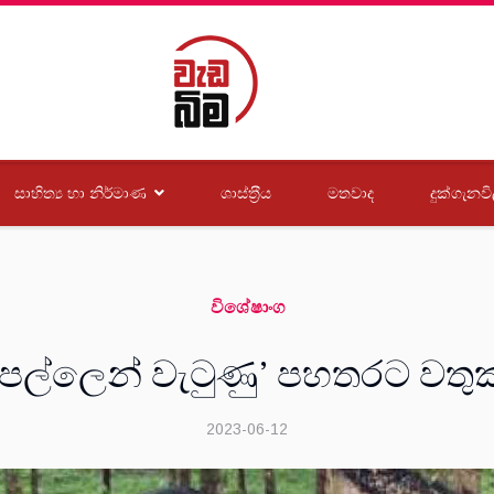
සාහිත්‍ය හා නිර්මාණ
ශාස්ත‍්‍රීය
මතවාද
දුක්ගැනවි
විශේෂාංග
පල්ලෙන් වැටුණු’ පහතරට වත
2023-06-12