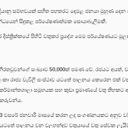
න්දියානු සම්භවයක් සහිත පහතරට දෙමළ ජනයා මුහුණ දෙන 
න්ධයෙන් සිදුකළ පර්යේෂණාත්මක සොයාබැලීමකි.
දිස්ත්‍රික්කයේ පිහිටි වතුකර ප්‍රදේශ මෙම පර්යේෂණයට මූලාශ්
යේ නිරතවූවන්ගේ සංඛ්‍යාව 50,000ක් පමණ වේ. රජයට අයත්, ව
ංකා රාජ්‍ය වැවිලි සංස්ථාව යටතේ පාලනය කෙරෙන එක් ව
කර්මාන්තශාලා සමූහයක සහ කුඩා ප්‍රමාණයේ වතු තිහකට අ
්කරුවන්ය.
සින් 2023 වසරේ ජනවාරි මාසයේ කරන ලද සංගණනයකට අනු
්ථාව යටතේ පාලනය වන වලහන්දුව වතුයායේ වතු සේවක ලැය