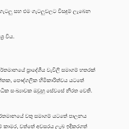
ගැටලු සහ එම ගැටලුවලට විසඳුම් ලැබෙන
‍ර විය.
ර්තමානයේ ප්‍රාදේශීය වැවිලි සමාගම් හතරක්
ත්තක, පෞද්ගලික හිමිකාරිත්වය යටතේ
ධික සංඛ්‍යාවක ඔවුහු සේවසේ නිරත වෙති.
ව වර්තමානයේ වතු සමාගම් යටතේ පාලනය
ිම් කාමර, වත්තේ අවසරය ලැබ ඉදිකරගත්