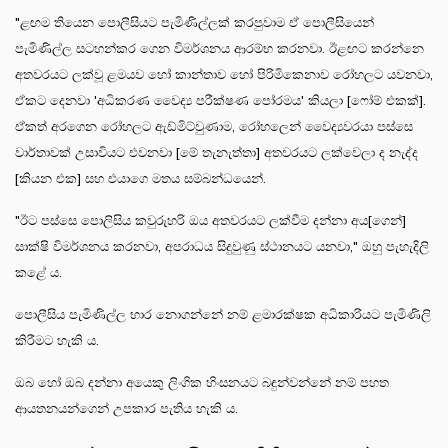
"ළඟම තියෙන පොලීසියට පැමිණිල්ලක් කරපුවාම ඒ පොලීසියෙන්
පැමිණිල්ල සටහන්කර ගෙන විමර්ශනය ආරම්භ කරනවා. ඊළඟට කරන්නෙ
අතවරයට ලක්වූ ළමයව හෝ කාන්තාව හෝ පිරිමිකෙනාව රෝහලට යවනවා,
ඒකට දෙනවා 'අධිකරණ වෛද්‍ය පරීක්ෂණ පෝරමය' කියලා [ෆෝම් එකක්].
ඒකත් අරගෙන රෝහලට ඇඩ්මිට්වුණාම, රෝහලෙන් වෛද්‍යවරයා පස්සෙ
වාර්තාවක් උසාවියට එවනවා [මේ තැනැත්තා] අතවරයට ලක්වෙලා ද නැද්ද
[කියන එක] සහ එයාගෙ මතය සම්බන්ධයෙන්.
"ඊට පස්සෙ පොලිසිය කවුරුහරි ඔය අතවරයට ලක්වීම දන්නා අය[ගෙන්]
සාක්ෂි විමර්ශනය කරනවා, අපරාධය සිදුවුණු ස්ථානයට යනවා," ඔහු පැහැදිලි
කළේ ය.
පොලීසිය පැමිණිල්ල භාර නොගන්නේ නම් ළමාරක්ෂක අධිකාරියට පැමිණිලි
කිරීමට හැකි ය.
ඔබ හෝ ඔබ දන්නා අයෙකු ලිංගික හිංසනයට බඳුන්වන්නේ නම් පහත
ආයතනයන්ගෙන් උපකාර පැතිය හැකි ය.