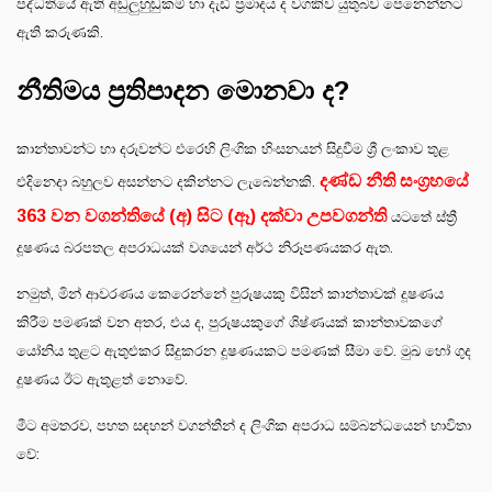
පද්ධතියේ ඇති අඩුලුහුඬුකම් හා දැඩි ප්‍රමාදය ද වගකිව යුතුබව පෙනෙන්නට
ඇති කරුණකි.
නීතිමය ප්‍රතිපාදන මොනවා ද?
කාන්තාවන්ට හා දරුවන්ට එරෙහි ලිංගික හිංසනයන් සිදුවීම ශ්‍රී ලංකාව තුළ
දණ්ඩ නීති සංග්‍රහයේ
එදිනෙදා බහුලව අසන්නට දකින්නට ලැබෙන්නකි.
363 වන වගන්තියේ (අ) සිට (ඈ) දක්වා උපවගන්ති
යටතේ ස්ත්‍රී
දූෂණය බරපතල අපරාධයක් වශයෙන් අර්ථ නිරූපණයකර ඇත.
නමුත්, මින් ආවරණය කෙරෙන්නේ පුරුෂයකු විසින් කාන්තාවක් දූෂණය
කිරීම පමණක් වන අතර, එය ද, පුරුෂයකුගේ ශිෂ්ණයක් කාන්තාවකගේ
යෝනිය තුළට ඇතුළුකර සිදුකරන දූෂණයකට පමණක් සීමා වේ. මුඛ හෝ ගුද
දූෂණය ඊට ඇතුළත් නොවේ.
මීට අමතරව, පහත සඳහන් වගන්තීන් ද ලිංගික අපරාධ සම්බන්ධයෙන් භාවිතා
වේ: