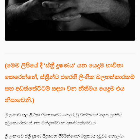
(මෙම ලිපියේ දී 'ස්ත්‍රී දූෂණය' යන යෙදුම භාවිතා
කෙරෙන්නේ, ස්ත්‍රීන්ට එරෙහි ලිංගික බලහත්කාරකම්
සහ අඩත්තේට්ටම් සඳහා වන නීතිමය යෙදුම එය
නිසාවෙනි.)
ශ්‍රී ලංකාව තුළ ලිංගික හිංසනයන්ට ගොදුරු වූ වින්දිතයන් සඳහා යුක්තිය
ඉටුකෙරෙන්නේ ඉතා මන්දගාමීව හා අකාර්යක්ෂමව ය.
ශ්‍රී ලංකාවේ ස්ත්‍රී දූෂණ සිදුකරන පිරිමින්ගෙන් බහුතරය දඬුවම් නොලබා