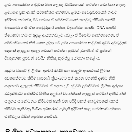
ළමා අපයෝජන නඩුවක මහා ලොකු විමර්ශනයක් කරන්න වෙන්නෙ නැහැ.
ළමයගෙ ප්‍රකාශයක් සටහන්කර ගන්නවා, ළමයා වෛද්‍යවරයෙක් ගාවට
ඉදිරිපත් කරනවා, ඊට පස්සෙ ඒ සම්බන්ධයෙන් තහවුරු කිරීමේ සාක්ෂි
තියෙනවා නම් ඒක තහවුරුකර ගත්තා, විද්‍යාත්මක සාක්ෂි, DNA සාක්ෂි
තියෙනවා නම් ඒ අදාළ ආයතනවලට යවලා ඒ රිපෝට් ගෙන්නාගෙන, ඒ
සම්බන්ධයෙන් නීති ගෙනැල්ලා මේ ළමා අපයෝජන නඩුවක් අඩුම අවුරුද්දක්
දෙකක් ඇතුළත අහලා අවසන් කරන්න පුළුවන් වුණොත් ඒ ප්‍රශ්නේ
විසඳගන්න පුළුවන් වෙයි," නීතීඥ කුරුප්පු යෝජනා කළේ ය.
පසුගිය වසරේ දී, ලිංගික අතවර කිරීම් සහ සියලුම ආකාරයේ ලිංගික
අඩත්තේට්ටම් කිරීම් සාපරාධී ක්‍රියාබවට පත් කරන වගන්ති දණ්ඩ නීති
සංග්‍රහයට ඇතුළත් කිරීමටත්, ඒ සඳහා දැඩි දඬුවම් ලබාදීමටත්, ලිංගික අල්ලස
වරදක්බවට පත්කිරීම පිණිස අලුතින් වගන්තියක් ඇතුළත් කරමින් දණ්ඩ නීති
සංග්‍රහය සංශෝධනය කිරීමටත් හැකි වන පරිදි පනත් කෙටුම්පතක් සකස්
කිරීමට හැකිවනු පිණිස අධිකරණ ඇමැති ඉදිරිපත් කළ යෝජනාව අමාත්‍ය
මණ්ඩලය විසින් අනුමත කෙරිණ.