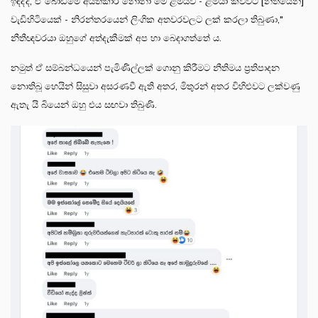
ඉඳිද්දී, ඒ බෝඩිමේ අයිතිකාර නෝනා මේ ළමයව - ළමයා කිව්වට [නීතියෙන්]
වැඩිහිටියෙක් - නිරන්තරයෙන් ලිංගික අතවරවලට ලක් කරලා තිබුණා,"
නීතීඥවරයා ඔහුගේ අත්දැකීමක් අප හා බෙදාගත්තේ ය.
නමුත් ඒ සම්බන්ධයෙන් පැමිණිල්ලක් ගොනු කිරීමට නීතිමය ප්‍රතිපාදන
නොතිබූ හෙයින් සිසුවා අසරණවී ඇති අතර, මිතුරන් අතර විහිළුවට ලක්වණු
ඇතැ යි බියෙන් ඔහු එය සඟවා තිබුණි.