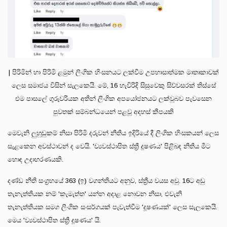
| පිරිමින් හා පිරිමි ළමුන් ලිංගික හිංසනයට ලක්වීම උපහාසාත්මක මාතෘකාවක්
ලෙස සමාජය විසින් සැලකෙයි. මේ, 16 හැවිරිදි සිසුවෙකු සිව්වසරක් තිස්සේ
එම පාසලේ ගුරුවරියක අතින් ලිංගික අපයෝජනයට ලක්වූබව පැවසෙන
පුවතක් සම්බන්ධයෙන් පළවූ අදහස් කීපයකි
මෙවැනි ලුහුඬුකම් නිසා පිරිමි දරුවන් නීතිය ඉදිරියේ දී ලිංගික හිංසකයන් ලෙස
සැළකෙන අවස්ථාවන් ද වෙයි. 'ව්‍යවස්ථාපිත ස්ත්‍රී දූෂණය' පිළිබඳ නීතිය මීට
හොඳ උදාහරණයකි.
දණ්ඩ නීති සංග්‍රහයේ 363 (ඉ) වගන්තියට අනුව, ස්ත්‍රීය වයස අවු. 16ට අඩු
තැනැත්තියක නම් 'කැමැත්ත' යන්න අදාළ නොවන නිසා, එවැනි
තැනැත්තියක සමග ලිංගික සංසර්ගයක් පැවැත්වීම 'දූෂණයක්' ලෙස සැලකෙයි.
මෙය 'ව්‍යවස්ථාපිත ස්ත්‍රී දූෂණය' යි.