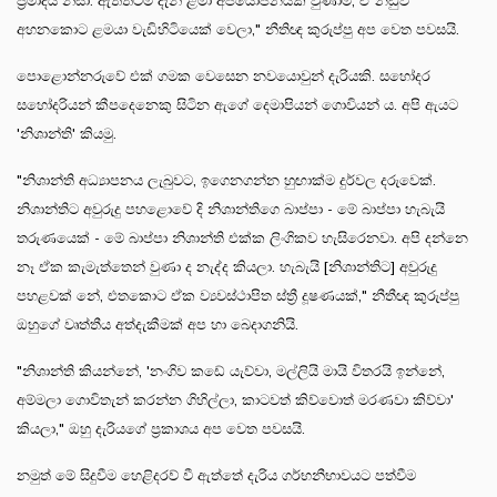
ප්‍රමාදය නිසා. ඇත්තටම දැන් ළමා අපයෝජනයක් වුණාම, ඒ නඩුව
අහනකොට ළමයා වැඩිහිටියෙක් වෙලා," නීතිඥ කුරුප්පු අප වෙත පවසයි.
පොළොන්නරුවේ එක් ගමක වෙසෙන නවයොවුන් දැරියකි. සහෝදර
සහෝදරියන් කීපදෙනෙකු සිටින ඇගේ දෙමාපියන් ගොවියන් ය. අපි ඇයට
'නිශාන්ති' කියමු.
"නිශාන්ති අධ්‍යාපනය ලැබුවට, ඉගෙනගන්න හුඟාක්ම දුර්වල දරුවෙක්.
නිශාන්තිට අවුරුදු පහළොවේ දි නිශාන්තිගෙ බාප්පා - මේ බාප්පා හැබැයි
තරුණයෙක් - මේ බාප්පා නිශාන්ති එක්ක ලිංගිකව හැසිරෙනවා. අපි දන්නෙ
නෑ ඒක කැමැත්තෙන් වුණා ද නැද්ද කියලා. හැබැයි [නිශාන්තිට] අවුරුදු
පහළවක් නේ, එතකොට ඒක ව්‍යවස්ථාපිත ස්ත්‍රී දූෂණයක්," නීතීඥ කුරුප්පු
ඔහුගේ වෘත්තීය අත්දැකීමක් අප හා බෙදාගනියි.
"නිශාන්ති කියන්නේ, 'නංගිව කඩේ යැව්වා, මල්ලියි මායි විතරයි ඉන්නේ,
අම්මලා ගොවිතැන් කරන්න ගිහිල්ලා, කාටවත් කිව්වොත් මරණවා කිව්වා'
කියලා," ඔහු දැරියගේ ප්‍රකාශය අප වෙත පවසයි.
නමුත් මේ සිදුවීම හෙළිදරව් වී ඇත්තේ දැරිය ගර්භනීභාවයට පත්වීම