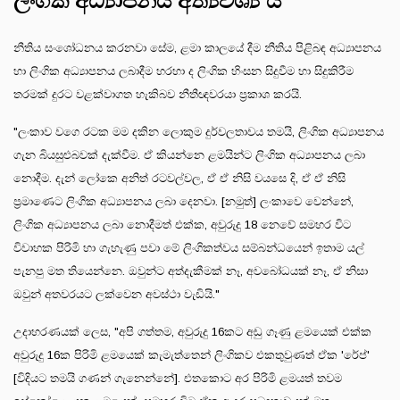
ලිංගික අධ්‍යාපනය අත්‍යවශ්‍ය ය
නීතිය සංශෝධනය කරනවා සේම, ළමා කාලයේ දීම නීතිය පිළිබඳ අධ්‍යාපනය
හා ලිංගික අධ්‍යාපනය ලබාදීම හරහා ද ලිංගික හිංසන සිදුවීම හා සිදුකිරීම
තරමක් දුරට වළක්වාගත හැකිබව නීතීඥවරයා ප්‍රකාශ කරයි.
"ලංකාව වගෙ රටක මම දකින ලොකුම දුර්වලතාවය තමයි, ලිංගික අධ්‍යාපනය
ගැන බියසුළුබවක් දැක්වීම. ඒ කියන්නෙ ළමයින්ට ලිංගික අධ්‍යාපනය ලබා
නොදීම. දැන් ලෝකෙ අනිත් රටවල්වල, ඒ ඒ නිසි වයසෙ දි, ඒ ඒ නිසි
ප්‍රමාණෙට ලිංගික අධ්‍යාපනය ලබා දෙනවා. [නමුත්] ලංකාවෙ වෙන්නේ,
ලිංගික අධ්‍යාපනය ලබා නොදීමත් එක්ක, අවුරුදු 18 නෙවේ සමහර විට
විවාහක පිරිමි හා ගැහැණු පවා මේ ලිංගිකත්වය සම්බන්ධයෙන් ඉතාම යල්
පැනපු මත තියෙන්නෙ. ඔවුන්ට අත්දැකීමක් නෑ, අවබෝධයක් නෑ, ඒ නිසා
ඔවුන් අතවරයට ලක්වෙන අවස්ථා වැඩියි."
උදාහරණයක් ලෙස, "අපි ගත්තම, අවුරුදු 16කට අඩු ගෑණු ළමයෙක් එක්ක
අවුරුදු 16ක පිරිමි ළමයෙක් කැමැත්තෙන් ලිංගිකව එකතුවුණත් ඒක 'රේප්'
[විදියට තමයි ගණන් ගැනෙන්නේ]. එතකොට අර පිරිමි ළමයත් තවම