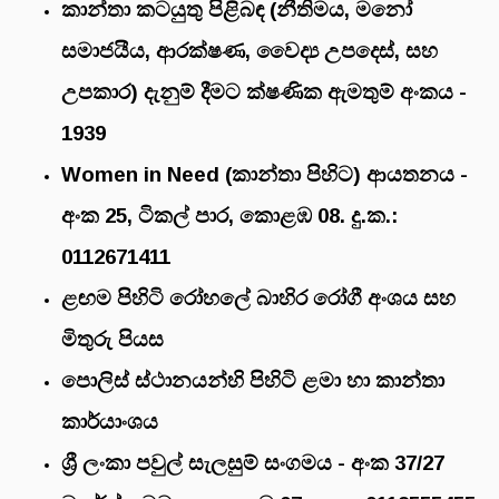
කාන්තා කටයුතු පිළිබඳ (නීතිමය, මනෝ
සමාජයීය, ආරක්ෂණ, වෛද්‍ය උපදෙස්, සහ
උපකාර) දැනුම් දීමට ක්ෂණික ඇමතුම් අංකය -
1939
Women in Need (කාන්තා පිහිට) ආයතනය -
අංක 25, ටිකල් පාර, කොළඹ 08. දු.ක.:
0112671411
ළඟම පිහිටි රෝහලේ බාහිර රෝගී අංශය සහ
මිතුරු පියස
පොලිස් ස්ථානයන්හි පිහිටි ළමා හා කාන්තා
කාර්යාංශය
ශ්‍රී ලංකා පවුල් සැලසුම් සංගමය - අංක 37/27