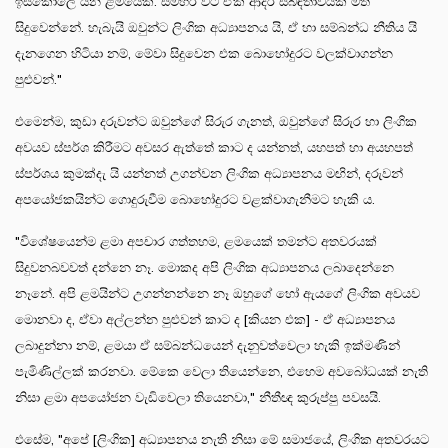
ඉස්කෝලෙ යන ළමයෙක්. සමහර විට ඒක ආදර සබඳතාවයක් මත
සිදුවෙන්නේ. හැබැයි ඔවුන්ට ලිංගික අධ්‍යාපනය යි, ඒ හා සම්බන්ධ නීතිය යි
දැනගෙන හිටියා නම්, මේවා සිදුවෙන එක බොහෝදුරට වලක්වාගන්න
පුළුවන්."
එමෙන්ම, කුඩා දරුවන්ට ඔවුන්ගේ සිරුර ගැනත්, ඔවුන්ගේ සිරුර හා ලිංගික
අවයව ස්පර්ශ කිරීමට අවසර ඇත්තේ කාට ද යන්නත්, යහපත් හා අයහපත්
ස්පර්ශය කුමක්දැ යි යන්නත් උගන්වන ලිංගික අධ්‍යාපනය මඟින්, දරුවන්
අපයෝජකයින්ට ගොදුරුවීම බොහෝදුරට වළක්වාගැනීමට හැකි ය.
"විශේෂයෙන්ම ළමා අපචාර ගත්තහම, ළමයෙක් තමන්ට අතවරයක්
සිදුවනබවවත් දන්නෙ නෑ. මොකද අපි ලිංගික අධ්‍යාපනය ලබාදෙන්නෙ
නෑනේ. අපි ළමයින්ට උගන්නන්නෙ නෑ ඔහුගේ හෝ ඇයගේ ලිංගික අවයව
මොනවා ද, ඒවා අල්ලන්න පුළුවන් කාට ද [කියන එක] - ඒ අධ්‍යාපනය
ලබාදුන්නා නම්, ළමයා ඒ සම්බන්ධයෙන් දැනුවත්වෙලා හැකි ඉක්මණින්
පැමිණිල්ලක් කරනවා. මේකෙ වෙලා තියෙන්නෙ, එහෙම අවබෝධයක් නැති
නිසා ළමා අපයෝජන වැඩිවෙලා තියෙනවා," නීතීඥ කුරුප්පු පවසයි.
එසේම, "අපේ [ලිංගික] අධ්‍යාපනය නැති නිසා මේ සමාජයේ, ලිංගික අතවරයට