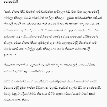
හේතුවෙනි.
"දැන්, නිශාන්තිට බබෙක් හම්බවෙන්න ඇවිල්ලා බඩ ටික ටික ලොකුවෙද්දී,
අම්මලා කියලා 'බඩේ අමාරුවක් හැදිලා' කියලා... ළමයා හම්බවෙන්න සතියක්
තියෙද්දී තමයි ඩොක්ටර්කෙනෙක් ගාවට ගියාම කියන්නේ, 'නෑ මේ බබෙක්
හම්බවෙන්න ඉන්නේ, තව සතියයි තියෙන්නේ' කියලා. එතකල්ම නිශාන්ති
දන්නෙත් නෑ - නිශාන්තිට තේරුනෙත් නැද්ද දන්නෑ ළමයෙක් හම්බවෙන්න
කියලා. මේක නිශාන්තිගෙ අම්මලත් දැන් බඩ ලොකුවෙද්දී හිතන්නේ මේ
'බඩේ ගෙඩියක් ඇවිල්ලා ඇති' කියලා අර ගමේ තියෙන බෙහෙත් දිදී
ඉන්නවා."
නිශාන්ති ගර්භනීබව දැනගත් දෙමාපියන් ඇයට පහරදෙද්දී බාප්පා විසින්
මෙසේ සිදුවූබව ඇය හෙළිදරව් කළා ය.
එවිට ඒ සම්බන්ධයෙන් පොලීසියට පැමිණිල්ලක් සිදුකර ඇතත් එම නඩුව
විභාගවෙද්දී චූදිත බාප්පා විවාහයක එළැඹ, දරුවන් ද ලබා සිටි තැනැත්තෙකි.
මන්ද, ඔහු වැරදිකරුබවට තීරණය කිරීම සඳහා අධිකරණයට වසර 15ක්
පමණම ගතව තිබේ.