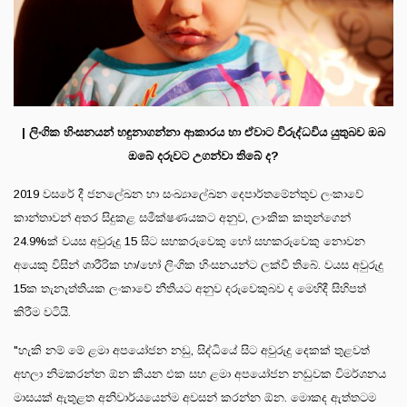
| ලිංගික හිංසනයන් හඳුනාගන්නා ආකාරය හා ඒවාට විරුද්ධවිය යුතුබව ඔබ
ඔබේ දරුවට උගන්වා තිබේ ද?
2019 වසරේ දී ජනලේඛන හා සංඛ්‍යාලේඛන දෙපාර්තමේන්තුව ලංකාවේ
කාන්තාවන් අතර සිදුකළ සමීක්ෂණයකට අනුව, ලාංකික කතුන්ගෙන්
24.9%ක් වයස අවුරුදු 15 සිට සහකරුවෙකු හෝ සහකරුවෙකු නොවන
අයෙකු විසින් ශාරීරික හා/හෝ ලිංගික හිංසනයන්ට ලක්වී තිබේ. වයස අවුරුදු
15ක තැනැත්තියක ලංකාවේ නීතියට අනුව දරුවෙකුබව ද මෙහිදී සිහිපත්
කිරීම වටියි.
"හැකි නම් මේ ළමා අපයෝජන නඩු, සිද්ධියේ සිට අවුරුදු දෙකක් තුළවත්
අහලා නිමකරන්න ඕන කියන එක සහ ළමා අපයෝජන නඩුවක විමර්ශනය
මාසයක් ඇතුළත අනිවාර්යයෙන්ම අවසන් කරන්න ඕන. මොකද ඇත්තටම