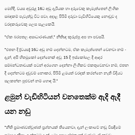
මෙහිදී, වයස අවුරුදු 16ට අඩු දැරියක හා දරුවෙකු කැමැත්තෙන් ලිංගික
සබඳකම් පැවැත්වූ විට පවා, අදාළ පිරිමි දරුවා වැඩිහිටියෙකු නොවූව ද
වරදකරුවෙකු ලෙස සැලකෙයි.
"ඒක බරපතල අසාධාරණයක්," නීතිඥ කුරුප්පු අප හා පවසයි.
"එතන දි [වයස] 16ට අඩු නම් දෙන්නටම, ඒක කැමැත්තෙන් වෙනවා නම් -
දැන්, අපි හිතමුකෝ දෙන්නෙක් අවු. 15 දී ඉස්කෝලෙ දී ආදර
සම්බන්ධතාවයක් පටන් අරගෙන දෙන්නා ලිංගිකව එකතුවෙනවා නම්, එතන
දී දෙන්නටම දඬුවම් නොකර, පිරිමි ළමයත් වරදක් කරන්නෙ නැති විදියට
සලකන්න පුළුවන් නම් හොඳ යි."
ළමුන් වැඩිහිටියන් වනතෙක්ම ඇදි ඇදී
යන නඩු
"නීති ප්‍රමාණවත්වුණත් ප්‍රශ්නයක් තියෙනවා, දැන් ලංකාවේ නඩු විසඳීමේ