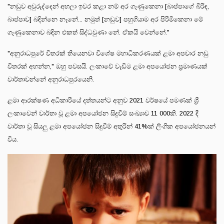
"නඩුව අවුරුද්දෙන් අහලා ඉවර කළා නම් අර ගෑණුකෙනා [බාප්පාගේ බිරිඳ,
බාප්පාව] බඳින්නෙ නෑනේ... නමුත් [නඩුව] පහුගියාම අර පිරිමිකෙනා මේ
ගෑණුකෙනාව බඳින එකත් සිද්ධවුණා නේ. ඒකයි වෙන්නේ."
"අනුරාධපුරේ විතරක් තියෙනවා විශේෂ මහාධිකරණයක් ළමා අපචාර නඩු
විතරක් අහන්න," ඔහු පවසයි. ලංකාවේ වැඩිම ළමා අපයෝජන ප්‍රමාණයක්
වාර්තාවන්නේ අනුරාධපුරයෙනි.
ළමා ආරක්ෂණ අධිකාරියේ දත්තයන්ට අනුව 2021 වර්ෂයේ පමණක් ශ්‍රී
ලංකාවෙන් වාර්තා වූ ළමා අපයෝජන සිදුවීම් සංඛ්‍යාව 11 000කි. 2022 දී
වාර්තා වූ සියලු ළමා අපයෝජන සිදුවීම් අතුරින් 41%ක් ලිංගික අපයෝජනයන්
විය.