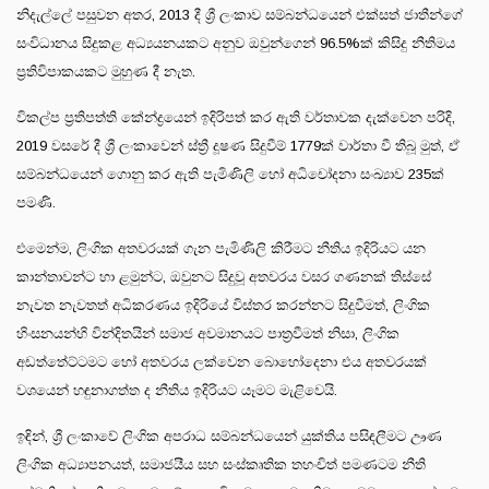
නිදැල්ලේ පසුවන අතර, 2013 දී ශ්‍රී ලංකාව සම්බන්ධයෙන් එක්සත් ජාතීන්ගේ
සංවිධානය සිදුකළ අධ්‍යයනයකට අනුව ඔවුන්ගෙන් 96.5%ක් කිසිදු නීතිමය
ප්‍රතිවිපාකයකට මුහුණ දී නැත.
විකල්ප ප්‍රතිපත්ති කේන්ද්‍රයෙන් ඉදිරිපත් කර ඇති වර්තාවක දැක්වෙන පරිදි,
2019 වසරේ දී ශ්‍රී ලංකාවෙන් ස්ත්‍රී දූෂණ සිදුවීම් 1779ක් වාර්තා වී තිබූ මුත්, ඒ
සම්බන්ධයෙන් ගොනු කර ඇති පැමිණිලි හෝ අධිචෝදනා සංඛ්‍යාව 235ක්
පමණි.
එමෙන්ම, ලිංගික අතවරයක් ගැන පැමිණිලි කිරීමට නීතිය ඉදිරියට යන
කාන්තාවන්ට හා ළමුන්ට, ඔවුනට සිදුවූ අතවරය වසර ගණනක් තිස්සේ
නැවත නැවතත් අධිකරණය ඉදිරියේ විස්තර කරන්නට සිදුවීමත්, ලිංගික
හිංසනයන්හි වින්දිතයින් සමාජ අවමානයට පාත්‍රවීමත් නිසා, ලිංගික
අඩත්තේට්ටමට හෝ අතවරය ලක්වෙන බොහෝදෙනා එය අතවරයක්
වශයෙන් හඳුනාගත්ත ද නීතිය ඉදිරියට යෑමට මැළිවෙයි.
ඉඳින්, ශ්‍රී ලංකාවේ ලිංගික අපරාධ සම්බන්ධයෙන් යුක්තිය පසිඳලීමට ඌණ
ලිංගික අධ්‍යාපනයත්, සමාජයීය සහ සංස්කෘතික තහංචිත් පමණටම නීති