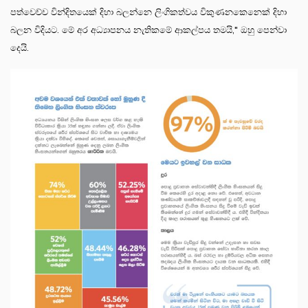
පත්වෙච්ච වින්දිතයෙක් දිහා බලන්නෙ ලිංගිකත්වය විකුණනකෙනෙක් දිහා
බලන විදියට. මේ අර අධ්‍යාපනය නැතිකමේ ආකල්පය තමයි," ඔහු පෙන්වා
දෙයි.