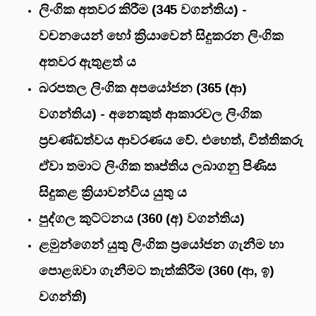
ලිංගික අතවර කිරීම (345 වගන්තිය) -
වචනයෙන් හෝ ක්‍රියාවෙන් සිදුකරන ලිංගික
අතවර ඇතුළත් ය
බරපතල ලිංගික අපයෝජන (365 (ආ)
වගන්තිය) - අනෙකුත් ආකාරවල ලිංගික
ප්‍රචණ්ඩත්වය ආවරණය වේ. එහෙත්, විත්තිකරු
ඒවා තමාට ලිංගික තෘප්තිය ලබාගනු පිණිස
සිදුකළ ක්‍රියාවන්විය යුතු ය
පුද්ගල කුට්ටනය (360 (අ) වගන්තිය)
ළමුන්ගෙන් යුතු ලිංගික ප්‍රයෝජන ගැනීම හා
පොළඹවා ගැනීමට තැත්කිරීම (360 (ආ, ඉ)
වගන්ති)