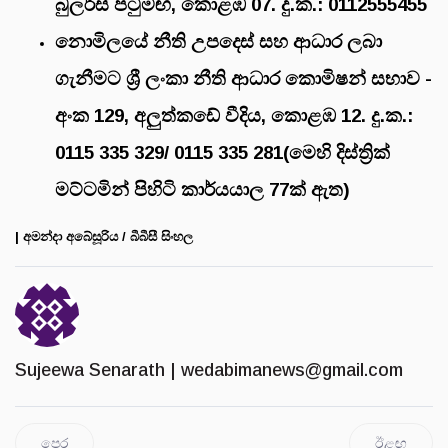
බුලර්ස් පටුමඟ, කොළඹ 07. දු.ක.: 0112555455
නොමිලයේ නීති උපදෙස් සහ ආධාර ලබා
ගැනීමට ශ්‍රී ලංකා නීති ආධාර කොමිෂන් සභාව -
අංක 129, අලුත්කඩේ වීදිය, කොළඹ 12. දු.ක.:
0115 335 329/ 0115 335 281(මෙහි දිස්ත්‍රික්
මට්ටමින් පිහිටි කාර්යයාල 77ක් ඇත)
| අමන්දා අබේසූරිය / බීබීසී සිංහල
Sujeewa Senarath |
wedabimanews@gmail.com
පෙර
ඊළඟ