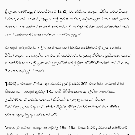
ශ්‍රී ලංකා ආණ්ඩුක්‍රම ව්‍යවස්ථාවේ 12 (2) වගන්තියට අනුව, 'කිසිම පුරවැසියකු
වර්ගය, ආගම, භාෂාව, කුලය, ස්ත්‍රී පුරුෂ භේදය, දේශපාලන මතය හෝ උපන්
ස්ථානය යන හේතු මත හෝ ඉන් කවර වූ හේතුවක් මත හෝ වෙනස්කමකට
හෝ විශේෂයකට හෝ භාජනය නොවිය යුතු ය'.
එනමුත්, පුරුෂයින්ට ද ලිංගික හිංසනයන් සිදුවිය හැකිබවට ශ්‍රී ලංකා නීතිය
විසින් හඳුනා නොගැනීම හා එවැනි අවස්ථාවන්ට සුදුසු නීතිමය ප්‍රතිපාදන සකස්
නොකිරීම හරහා ශ්‍රී ලංකාවේ පුරුෂයින්ගේ මූලික අයිතිවාසිකමක් කඩවී ඇතැ
යි ද යන ගැටලුව මතුවේ.
"[පිරිමි] ළමයෙක් ලිංගික අතවරයට ලක්වුණාම 365 වගන්තිය යටතේ නීති
තියෙනවා... නමුත් අවුරුදු 18ට වැඩි පිරිමිකෙනෙකු ලිංගික අතවරයට
ලක්වුණාම ඒ සම්බන්ධයෙන් නීතියක් නැහැ ලංකාවෙ," විවෘත
විශ්වවිද්‍යාලයයේ අපරාධ නීතිය පිළිබඳ හිටපු බාහිර කථිකාචාර්ය නීතීඥ
දර්ශන කුරුප්පු අප වෙත පවසයි.
"කොළඹ ප්‍රධාන පාසැලක අවුරුදු 18ක 19ක වගෙ පිරිමි ළමයෙක් බෝඩිමේ