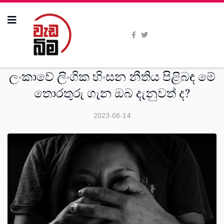
විශේෂාංග
ලංකාවේ ලිංගික හිංසන නීතිය පිළිබඳ මේ
තොරතුරු ගැන ඔබ දැනුවත් ද?
2023-06-14