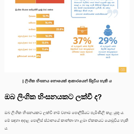
| ලිංගික හිංසනය නොයෙක් ආකාරයෙන් සිදුවිය හැකි ය
ඔබ ලිංගික හිංසනයකට ලක්වී ද?
ඔබ ලිංගික හිංසනයකට ලක්වී නම් වහාම පොලීසියට පැමිණිලි කළ යුතු ය.
මේ සඳහා අදාළ පොලිස් ස්ථානයේ කාන්තා හා ළමා ඒකකයට යොමුවිය හැකි
ය.