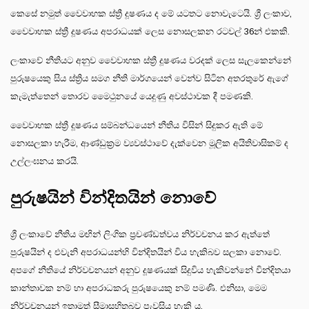
කෙසේ නමුත් වෛවාහක ස්ත්‍රී දූෂණය ද මේ යටතට නොවැටෙයි. ශ්‍රී ලංකාව,
වෛවාහක ස්ත්‍රී දූෂණය අපරාධයක් ලෙස නොසලකන රටවල් 36න් එකකි.
ලංකාවේ නීතියට අනුව වෛවාහක ස්ත්‍රී දූෂණය වරදක් ලෙස සැලකෙන්නේ
පුරුෂයෙකු සිය ස්ත්‍රිය සමග නීති මාර්ගයෙන් වෙන්ව සිටින අතරතුරේ ඇගේ
කැමැත්තෙන් තොරව මෛථුනයේ යෙදුණු අවස්ථාවක දී පමණකි.
වෛවාහක ස්ත්‍රී දූෂණය සම්බන්ධයෙන් නීතිය විසින් සිදුකර ඇති මේ
නොසලකා හැරීම, ආණ්ඩුක්‍රම ව්‍යවස්ථාවේ දැක්වෙන මූලික අයිතිවාසිකම් ද
උල්ලංඝනය කරයි.
පුරුෂයින් වින්දිතයින් නොවේ
ශ්‍රී ලංකාවේ නීතිය මඟින් ලිංගික ප්‍රචණ්ඩත්වය නිර්වචනය කර ඇත්තේ
පුරුෂයින් ද එවැනි අපරාධයන්හි වින්දිතයින් විය හැකිබව සලකා නොවේ.
අපගේ නීතියේ නිර්වචනයන් අනුව දූෂණයක් සිදුවිය හැකිවන්නේ වින්දිතයා
කාන්තාවක නම් හා අපරාධකරු පුරුෂයෙකු නම් පමණි. එනිසා, මෙම
නිර්වචනයන් ඉතාමත් සීමාසහිතබව පැවසිය හැකි ය.