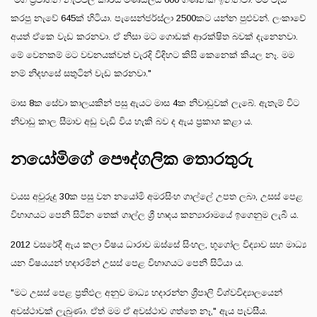
කරපු නැවේ 645ක් හිටියා. පැසෙන්ජර්ස්ලා 2500කට යන්න පුළුවන්. ලංකාවේ
අයත් ඒකෙ වැඩ කරනවා. ඒ නිසා මට ගොඩක් ආරක්ෂිත බවක් දැනෙනවා.
මේ වෙනකම් මට වචනයක්වත් වැරදි විදිහට කිසි කෙනෙක් කියල නෑ. මම
නම් නිදහසේ සතුටින් වැඩ කරනවා."
මාස 8ක සේවා කාලයකින් පසු ඇයට මාස 4ක නිවාඩුවක් ලැබේ. ඇතැම් විට
නිවාඩු කාල සීමාව අඩු වැඩි විය හැකි බව ද ඇය ප්‍රකාශ කළා ය.
නයෝමිගේ පෞද්ගලික තොරතුරු
වයස අවුරුදු 30ක පසු වන නයෝමි අමරසිංහ ගාල්ලේ උපත ලබා, උසස් පෙළ
විභාගයට පෙනී සිටින තෙක් ගාල්ල ශ්‍රී හෘදය කන්‍යාරාමයේ ඉගෙනුම ලැබී ය.
2012 වසරේදී ඇය කලා විෂය ධාරාව ඔස්සේ සිංහල, භූගෝල විද්‍යාව සහ මාධ්‍ය
යන විෂයයන් හදාරමින් උසස් පෙළ විභාගයට පෙනී සිටියා ය.
"මට උසස් පෙළ ප්‍රතිඵල අනුව මාධ්‍ය හදාරන්න ශ්‍රීපාලි විශ්වවිද්‍යාලයෙන්
අවස්ථාවක් ලැබුණා. ඒත් මම ඒ අවස්ථාව ගත්තෙ නෑ," ඇය පැවසීය.