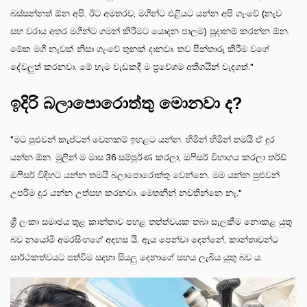
බස්සන්නත් ඕන අපි. ඊට අමතරව, මගීන්ට එළියට යන්න අපි ගැංවේ (නැව
සහ වරාය අතර මගීන්ට ගමන් කිරීමට යොදන පාලම) සූදානම් කරන්න ඕන.
මේක මගී නැවක් නිසා ගැංවේ තුනක් දානවා. තව පින්තාරු කිරීම වගේ
දේවලුත් කරනවා. මේ හැම වැඩකදී ම ප්‍රවේශම අතිශයින් වැදගත්."
ඉදිරි බලාපොරොත්තු මොනවා ද?
"මට පුළුවන් කැප්ටන් වෙනකම් ඉහළට යන්න. හිමින් හිමින් තමයි ඒ දුර
යන්න ඕන. මුලින් ම මාස 36 සම්පූර්ණ කරලා, ඔෆිසර් විභාගය කරලා තර්ඩ්
ඔෆිසර් විදිහට යන්න තමයි බලාපොරොත්තු වෙන්නෙ. මම යන්න පුළුවන්
උපරිම දුර යන්න උත්සහ කරනවා. මෙතනින් නවතින්නෙ නෑ."
ශ්‍රී ලංකා සමාජය තුළ කාන්තාව පහළ තත්ත්වයක තබා සැලකීම නොකළ යුතු
බව නයෝමි අමරසිංහගේ අදහස යි. ඇය පෙන්වා දෙන්නේ, කාන්තාවන්ට
සාර්ථකත්වයට පත්වීම සදහා සියලු දෙනාගේ සහය ලැබිය යුතු බව ය.