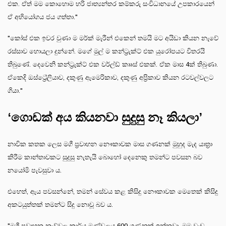
එක. ඒත් මම කොහොම හරි ජාත්‍යන්තර කම්කරු සංවිධානයේ උපකාරයෙන්
ඒ අභියෝගය ජය ගත්තා."
"කෝස් එක ඉවර වුණා ම මර්ක් මැරීන් එකෙන් තමයි මට අයිඩා කියන නැවේ
රස්සාව හොයලා දුන්නේ. මගේ මුල් ම කන්ට්‍රැක්ට් එක යුරෝපයට විතරයි
තිබුණේ. දෙවෙනි කන්ට්‍රැක්ට් එක වර්ල්ඩ් කෲස් එකක්. ඒක මාස 4ක් තිබුණා.
ඒකෙදි ඔස්ට්‍රේලියාව, දකුණු ඇමෙරිකාව, දකුණු අප්‍රිකාව කියන රටවල්වලට
ගියා."
‘ගොඩක් අය කියනවා සුදුසු නෑ කියලා’
නාවික කතක ලෙස මගී ප්‍රවාහන නෞකාවක මාස ගණනක් මුහුද මැද යාත්‍රා
කිරීම කාන්තාවකට සුදුසු නැතැයි බොහෝ දෙනෙකු තමන්ට පවසන බව
නයෝමි පැවසුවා ය.
එහෙත්, ඇය පවසන්නේ, තමන් සේවය කළ කිසිදු නෞකාවක මෙතෙක් කිසිදු
අකටයුත්තක් තමන්ට සිදු නොවූ බව ය.
"මගී ප්‍රවාහන නැව්වල කාර්ය මණ්ඩලය 600 ගණනක් ඉන්නවා. මම වැඩ