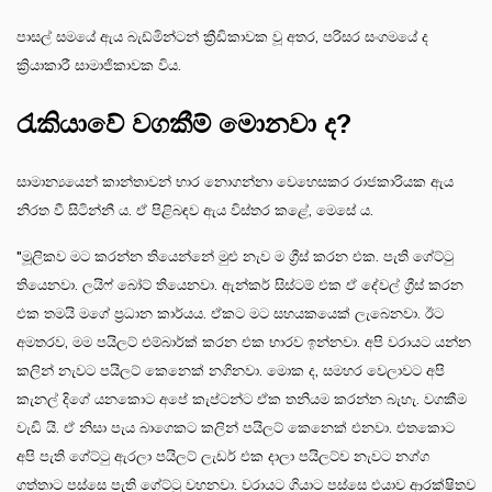
පාසල් සමයේ ඇය බැඩ්මින්ටන් ක්‍රීඩිකාවක වූ අතර, පරිසර සංගමයේ ද
ක්‍රියාකාරී සාමාජිකාවක විය.
රැකියාවේ වගකීම් මොනවා ද?
සාමාන්‍යයෙන් කාන්තාවන් භාර නොගන්නා වෙහෙසකර රාජකාරියක ඇය
නිරත වී සිටින්නී ය. ඒ පිළිබඳව ඇය විස්තර කළේ, මෙසේ ය.
"මූලිකව මට කරන්න තියෙන්නේ මුළු නැව ම ග්‍රීස් කරන එක. පැති ගේට්ටු
තියෙනවා. ලයිෆ් බෝට් තියෙනවා. ඇන්කර් සිස්ටම් එක ඒ දේවල් ග්‍රීස් කරන
එක තමයි මගේ ප්‍රධාන කාර්යය. ඒකට මට සහයකයෙක් ලැබෙනවා. ඊට
අමතරව, මම පයිලට් එම්බාර්ක් කරන එක භාරව ඉන්නවා. අපි වරායට යන්න
කලින් නැවට පයිලට් කෙනෙක් නගිනවා. මොක ද, සමහර වෙලාවට අපි
කැනල් දිගේ යනකොට අපේ කැප්ටන්ට ඒක තනියම කරන්න බැහැ. වගකීම
වැඩි යි. ඒ නිසා පැය බාගෙකට කලින් පයිලට් කෙනෙක් එනවා. එතකොට
අපි පැති ගේට්ටු ඇරලා පයිලට් ලැඩර් එක දාලා පයිලට්ව නැවට නග්ග
ගත්තාට පස්සෙ පැති ගේට්ටු වහනවා. වරායට ගියාට පස්සෙ එයාව ආරක්ෂිතව