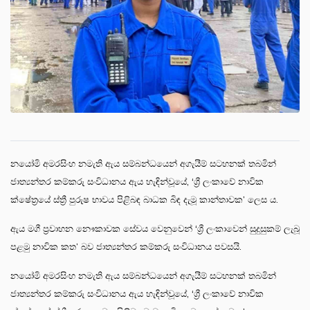
නයෝමි අමරසිංහ නමැති ඇය සම්බන්ධයෙන් අගැයීම් සටහනක් තබමින්
ජාත්‍යන්තර කම්කරු සංවිධානය ඇය හැඳින්වූයේ, ‘ශ්‍රී ලංකාවේ නාවික
ක්ෂේත්‍රයේ ස්ත්‍රී පුරුෂ භාවය පිළිබඳ බාධක බිඳ දැමූ කාන්තාවක’ ලෙස ය.
ඇය මගී ප්‍රවාහන නෞකාවක සේවය වෙනුවෙන් ‘ශ්‍රී ලංකාවෙන් සුදුසුකම් ලැබූ
පළමු නාවික කත’ බව ජාත්‍යන්තර කම්කරු සංවිධානය පවසයි.
නයෝමි අමරසිංහ නමැති ඇය සම්බන්ධයෙන් අගැයීම් සටහනක් තබමින්
ජාත්‍යන්තර කම්කරු සංවිධානය ඇය හැඳින්වූයේ, ‘ශ්‍රී ලංකාවේ නාවික