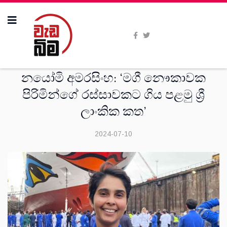
විශේෂාංග
නයෝමි අමරසිංහ: ‘මගී නෞකාවක
පිරිමින්ගේ රස්සාවකට ගිය පළමු ශ්‍රී
ලාංකික කත’
2024-07-10