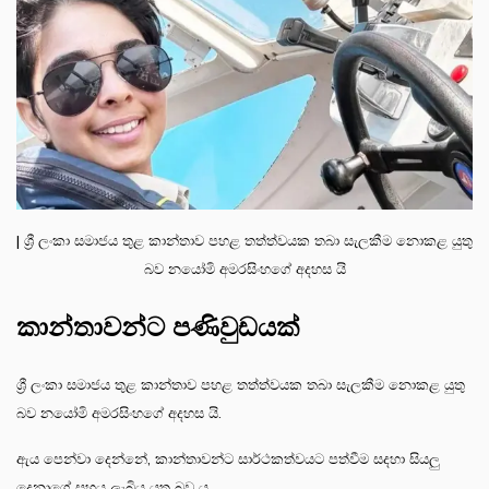
| ශ්‍රී ලංකා සමාජය තුළ කාන්තාව පහළ තත්ත්වයක තබා සැලකීම නොකළ යුතු
බව නයෝමි අමරසිංහගේ අදහස යි
කාන්තාවන්ට පණිවුඩයක්
ශ්‍රී ලංකා සමාජය තුළ කාන්තාව පහළ තත්ත්වයක තබා සැලකීම නොකළ යුතු
බව නයෝමි අමරසිංහගේ අදහස යි.
ඇය පෙන්වා දෙන්නේ, කාන්තාවන්ට සාර්ථකත්වයට පත්වීම සදහා සියලු
දෙනාගේ සහය ලැබිය යුතු බව ය.