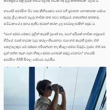
ක්ෂේත්‍රයේ ස්ත්‍රී පුරුෂ භාවය පිළිබඳ බාධක බිඳ දැමූ කාන්තාවක’ ලෙස ය.
නයෝමි අමරසිංහ මීට මාස කිහිපයකට පෙර මගී ප්‍රවාහන නෞකාවක සේවය
ඇරඹූ ශ්‍රී ලංකාවේ පළමු නාවික කත බවට පත්වූයේ, ජාත්‍යන්තර කම්කරු
සංවිධානයේ ද සහය ඇතිව අවසන් කරන ලද පාඨමාලාවකින් පසුව ය.
"මගේ අම්මා මේකට මුලින් කැමති වුණේ නෑ. මගේ අයියාත් නාවික හමුදාවේ
හිටියේ. එයත් නැවක වැඩ කරලා තියෙනවා. එයා නම් කැමති වුණා. ඒත්
කෙල්ලෙකුට මේ රස්සාව හරියන්නෙ නෑ කියලා අම්මා විරුද්ධ වුණා. ඒත් මම
දැන් ඉන්න තැන ගැන හිතලා අම්මා ගොඩක් සතුටු වෙනවා," නයෝමි
අමරසිංහ බීබීසී සිංහල සේවයට පැවසීය.