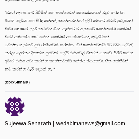
"මගේ අදහස නම් පිරිමින් සහ කාන්තාවන් සහයෝගයෙන් වැඩ කරන්න
ඕනෙ. සැමියා සහ බිරිඳ ගත්තත්, කාන්තාවන්ගේ ඉදිරි ගමනට ස්වාමි පුරුෂයන්
බාධා නොකර උදව් කරන්න ඕන. ඇත්තට ම ලංකාවේ කාන්තාවෝ ගොඩක්
බයයි අභියෝග භාර ගන්න. ගොඩක් අය හිතන්නෙ, ගුරුවරියක්
වෙන්න,නැත්නම් සුළු රැකියාවක් කරන්න. ඒත් කාන්තාවන්ට ඊට වඩා දේවල්
කරලා ලෝකය දිනන්න පුළුවන්. ලේසි රස්සාවල් විතරක් නෙවේ, පිරිමි කරන
අමාරු රස්සා පවා කරන්න කාන්තාවන්ට ශක්තිය තියෙනවා. හිත ශක්තිමත්
නම් කරන්න බැරි දෙයක් නෑ."
(bbc/Sinhala)
Sujeewa Senarath |
wedabimanews@gmail.com