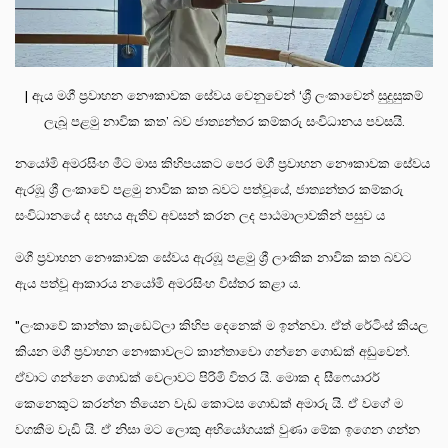
| ඇය මගී ප්‍රවාහන නෞකාවක සේවය වෙනුවෙන් ‘ශ්‍රී ලංකාවෙන් සුදුසුකම්
ලැබූ පළමු නාවික කත’ බව ජාත්‍යන්තර කම්කරු සංවිධානය පවසයි.
නයෝමි අමරසිංහ මීට මාස කිහිපයකට පෙර මගී ප්‍රවාහන නෞකාවක සේවය
ඇරඹූ ශ්‍රී ලංකාවේ පළමු නාවික කත බවට පත්වූයේ, ජාත්‍යන්තර කම්කරු
සංවිධානයේ ද සහය ඇතිව අවසන් කරන ලද පාඨමාලාවකින් පසුව ය
මගී ප්‍රවාහන නෞකාවක සේවය ඇරඹූ පළමු ශ්‍රී ලාංකික නාවික කත බවට
ඇය පත්වූ ආකාරය නයෝමි අමරසිංහ විස්තර කළා ය.
"ලංකාවේ කාන්තා කැඩෙට්ලා කිහිප දෙනෙක් ම ඉන්නවා. ඒත් රේටිංස් කියල
කියන මගී ප්‍රවාහන නෞකාවලට කාන්තාවො ගන්නෙ ගොඩක් අඩුවෙන්.
ඒවාට ගන්නෙ ගොඩක් වෙලාවට පිරිමි විතර යි. මොක ද සීෆෙයාරර්
කෙනෙකුට කරන්න තියෙන වැඩ කොටස ගොඩක් අමාරු යි. ඒ වගේ ම
වගකීම වැඩි යි. ඒ නිසා මට ලොකු අභියෝගයක් වුණා මේක ඉගෙන ගන්න