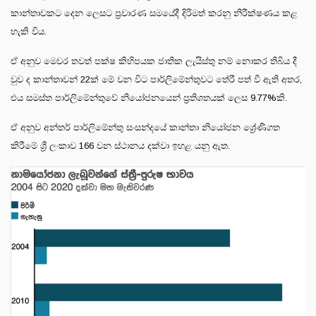
කාන්තාවකට දෙන ලෙසට ප්‍රචාරණ සමයේදී දිරිමත් කරනු නිරීක්ෂණය කළ
හැකි විය.
ඒ අනුව මෙවර තවත් පක්ෂ කිහිපයක ජාතික ලැයිස්තු නම් නොකර තිබිය දී
වුව ද කාන්තාවන් 22ක් මේ වන විට පාර්ලිමේන්තුවට තේරී පත් වී ඇති අතර,
එය සමස්ත පාර්ලිමේන්තුවේ නියෝජනයෙන් ප්‍රතිශතයක් ලෙස 9.77%කි.
ඒ අනුව අන්තර් පාර්ලිමේන්තු සංසන්දයේ කාන්තා නියෝජන ශ්‍රේණිගත
කිරීමේ ශ්‍රී ලංකාව 166 වන ස්ථානය දක්වා ඉහළ යනු ඇත.