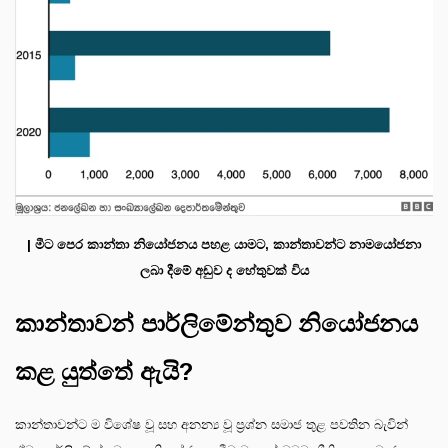
| මීට පෙර කාන්තා නියෝජනය පහළ යාමට, කාන්තාවන්ට නාමයෝජනා
ලබා දීමේ අඩුව ද හේතුවක් විය
කාන්තාවන් පාර්ලිමේන්තුව නියෝජනය
කළ යුත්තේ ඇයි?
කාන්තාවන්ට ම විශේෂ වූ සහ අනන්‍ය වූ ප්‍රශ්න සමාජ තුළ පවතින බැවින්