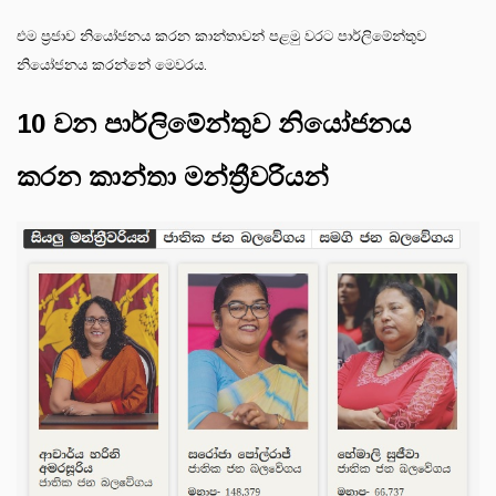
එම ප්‍රජාව නියෝජනය කරන කාන්තාවන් පළමු වරට පාර්ලිමේන්තුව
නියෝජනය කරන්නේ මෙවරය.
10 වන පාර්ලිමේන්තුව නියෝජනය
කරන කාන්තා මන්ත්‍රීවරියන්