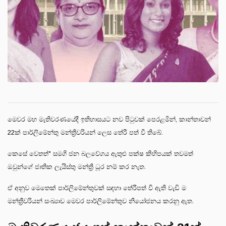
මෙවර මහ මැතිවරණයේදී ඉතිහාසයට නව පිටුවක් පෙරළමින්, කාන්තාවන්
22ක් පාර්ලිමේන්තු මන්ත්‍රීවරියන් ලෙස තේරී පත් වී තිබේ.
කෙසේ වෙතත්" සමගි ජන බලවේගය ඇතුළු පක්ෂ කිහිපයක් තවමත්
ඔවුන්ගේ ජාතික ලැයිස්තු මන්ත්‍රී ධූර නම් කර නැත.
ඒ අනුව මෙතෙක් පාර්ලිමේන්තුවක් සඳහා තේරීපත් වී ඇති වැඩි ම
මන්ත්‍රීවරියන් සංඛ්‍යාව මෙවර පාර්ලිමේන්තුව නියෝජනය කරනු ඇත.