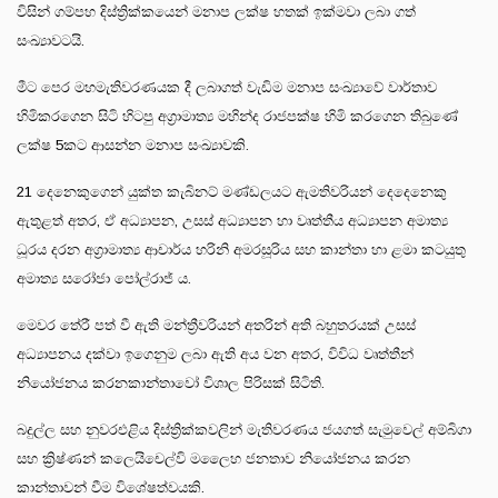
විසින් ගම්පහ දිස්ත්‍රික්කයෙන් මනාප ලක්ෂ හතක් ඉක්මවා ලබා ගත්
සංඛ්‍යාවටයි.
මීට පෙර මහමැතිවරණයක දී ලබාගත් වැඩිම මනාප සංඛ්‍යාවේ වාර්තාව
හිමිකරගෙන සිටි හිටපු අග්‍රාමාත්‍ය මහින්ද රාජපක්ෂ හිමි කරගෙන තිබුණේ
ලක්ෂ 5කට ආසන්න මනාප සංඛ්‍යාවකි.
21 දෙනෙකුගෙන් යුක්ත කැබිනට් මණ්ඩලයට ඇමතිවරියන් දෙදෙනෙකු
ඇතුළත් අතර, ඒ අධ්‍යාපන, උසස් අධ්‍යාපන හා වෘත්තීය අධ්‍යාපන අමාත්‍ය
ධූරය දරන අග්‍රාමාත්‍ය ආචාර්ය හරිනි අමරසූරිය සහ කාන්තා හා ළමා කටයුතු
අමාත්‍ය සරෝජා පෝල්රාජ් ය.
මෙවර තේරී පත් වී ඇති මන්ත්‍රීවරියන් අතරින් අති බහුතරයක් උසස්
අධ්‍යාපනය දක්වා ඉගෙනුම ලබා ඇති අය වන අතර, විවිධ වෘත්තීන්
නියෝජනය කරනකාන්තාවෝ විශාල පිරිසක් සිටිති.
බදුල්ල සහ නුවරඑළිය දිස්ත්‍රික්කවලින් මැතිවරණය ජයගත් සැමුවෙල් අම්බිගා
සහ ක්‍රිෂ්ණන් කලෙයිචෙල්වි මලෛහ ජනතාව නියෝජනය කරන
කාන්තාවන් වීම විශේෂත්වයකි.