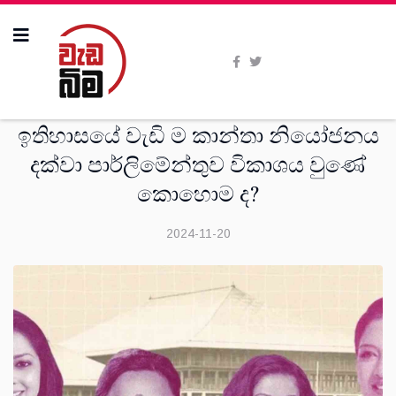
විශේෂාංග
ඉතිහාසයේ වැඩි ම කාන්තා නියෝජනය
දක්වා පාර්ලිමේන්තුව විකාශය වුණේ
කොහොම ද?
2024-11-20