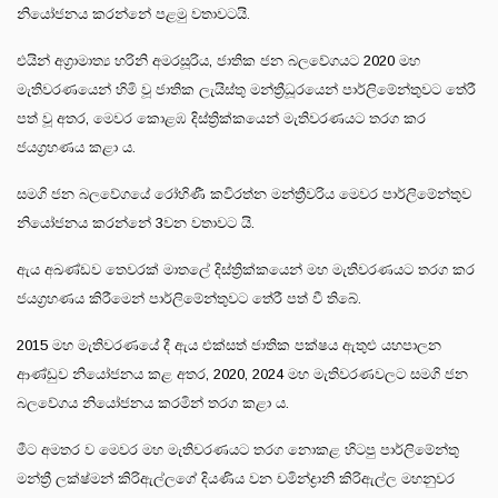
නියෝජනය කරන්නේ පළමු වතාවටයි.
එයින් අග්‍රාමාත්‍ය හරිනි අමරසූරිය, ජාතික ජන බලවේගයට 2020 මහ
මැතිවරණයෙන් හිමි වූ ජාතික ලැයිස්තු මන්ත්‍රීධූරයෙන් පාර්ලිමේන්තුවට තේරී
පත් වූ අතර, මෙවර කොළඹ දිස්ත්‍රික්කයෙන් මැතිවරණයට තරග කර
ජයග්‍රහණය කළා ය.
සමගි ජන බලවේගයේ රෝහිණී කවිරත්න මන්ත්‍රීවරිය මෙවර පාර්ලිමේන්තුව
නියෝජනය කරන්නේ 3වන වතාවට යි.
ඇය අඛණ්ඩව තෙවරක් මාතලේ දිස්ත්‍රික්කයෙන් මහ මැතිවරණයට තරග කර
ජයග්‍රහණය කිරීමෙන් පාර්ලිමේන්තුවට තේරී පත් වී තිබේ.
2015 මහ මැතිවරණයේ දී ඇය එක්සත් ජාතික පක්ෂය ඇතුළු යහපාලන
ආණ්ඩුව නියෝජනය කළ අතර, 2020, 2024 මහ මැතිවරණවලට සමගි ජන
බලවේගය නියෝජනය කරමින් තරග කළා ය.
මීට අමතර ව මෙවර මහ මැතිවරණයට තරග නොකළ හිටපු පාර්ලිමේන්තු
මන්ත්‍රී ලක්ෂ්මන් කිරිඇල්ලගේ දියණිය වන චමින්ද්‍රානි කිරිඇල්ල මහනුවර