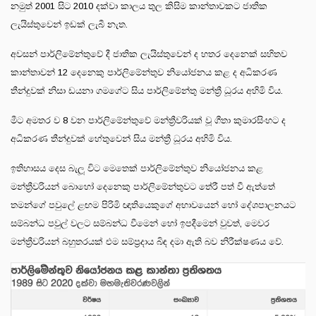
නමුත් 2001 සිට 2010 දක්වා කාලය තුල කිසිම කාන්තාවකට ජාතික
ලැයිස්තුවෙන් ඉඩක් ලැබී නැත.
අවසන් පාර්ලිමේන්තුවේ දී ජාතික ලැයිස්තුවෙන් ද හතර දෙනෙක් සහිතව
කාන්තාවන් 12 දෙනෙකු පාර්ලිමේන්තුව නියෝජනය කළ ද අධිකරණ
තීන්දුවක් නිසා ඩයනා ගමගේට සිය පාර්ලිමේන්තු මන්ත්‍රී ධූරය අහිමි විය.
මීට අමතර ව 8 වන පාර්ලිමේන්තුවේ මන්ත්‍රීවරියක් වූ ගීතා කුමාරසිංහට ද
අධිකරණ තීන්දුවක් හේතුවෙන් සිය මන්ත්‍රී ධූරය අහිමි විය.
ඉතිහාසය දෙස බැලූ විට මෙතෙක් පාර්ලිමේන්තුව නියෝජනය කළ
මන්ත්‍රීවරියන් බොහෝ දෙනෙකු පාර්ලිමේන්තුවට තේරී පත් වී ඇත්තේ
තමන්ගේ පවුලේ ළඟම පිරිමි ඥාතියෙකුගේ අභාවයෙන් හෝ දේශපාලනයට
සම්බන්ධ පවුල් වලට සම්බන්ධ වීමෙන් හෝ ඉපදීමෙන් වුවත්, මෙවර
මන්ත්‍රීවරියන් බහුතරයක් එම සම්ප්‍රදාය බිඳ දමා ඇති බව නිරීක්ෂණය වේ.