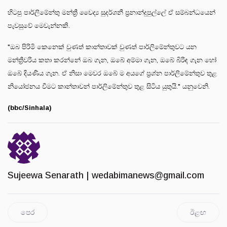
හිටපු පාර්ලිමේන්තු මන්ත්‍රී වෛද්‍ය සුදර්ශනී ප්‍රනාන්දුපුල්ලේ ඒ සම්බන්ධයෙන්
පැවසුවේ මෙවැන්නකි.
"ඔබ පිරිමි කෙනෙක් වුණත් කාන්තාවක් වුණත් පාර්ලිමේන්තුවට යන
මන්ත්‍රීවරිය කතා කරන්නේ ඔබ ගැන, ඔබේ අම්මා ගැන, ඔබේ බිරිඳ ගැන හෝ
ඔබේ දියණිය ගැන. ඒ නිසා මෙවර ඔබේ ම අයගේ ප්‍රශ්න පාර්ලිමේන්තුව තුළ
නියෝජනය වීමට කාන්තාවන් පාර්ලිමේන්තුව තුළ සිටිය යුතුයි." යනුවෙනි.
(bbc/Sinhala)
Sujeewa Senarath |
wedabimanews@gmail.com
පෙර
ඊළඟ