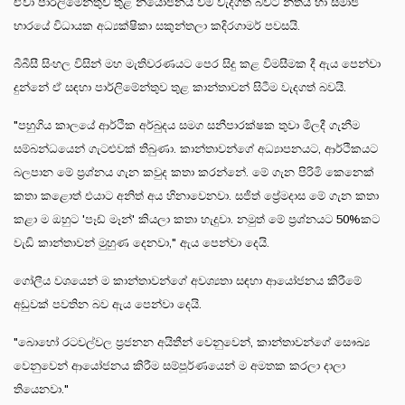
ඒවා පාර්ලිමේන්තුව තුළ නියෝජනය වීම වැදගත් බවට නීතිය හා සමාජ
භාරයේ විධායක අධ්‍යක්ෂිකා සකුන්තලා කදිරගාමර් පවසයි.
බීබීසී සිංහල විසින් මහ මැතිවරණයට පෙර සිදු කළ විමසීමක දී ඇය පෙන්වා
දුන්නේ ඒ සඳහා පාර්ලිමේන්තුව තුළ කාන්තාවන් සිටීම වැදගත් බවයි.
"පහුගිය කාලයේ ආර්ථික අර්බුදය සමග සනීපාරක්ෂක තුවා මිලදී ගැනීම
සම්බන්ධයෙන් ගැටළුවක් තිබුණා. කාන්තාවන්ගේ අධ්‍යාපනයට, ආර්ථිකයට
බලපාන මේ ප්‍රශ්නය ගැන කවුද කතා කරන්නේ. මේ ගැන පිරිමි කෙනෙක්
කතා කළොත් එයාට අනිත් අය හිනාවෙනවා. සජිත් ප්‍රේමදාස මේ ගැන කතා
කළා ම ඔහුට 'පෑඩ් මෑන්' කියලා කතා හැදුවා. නමුත් මේ ප්‍රශ්නයට 50%කට
වැඩි කාන්තාවන් මුහුණ දෙනවා," ඇය පෙන්වා දෙයි.
ගෝලීය වශයෙන් ම කාන්තාවන්ගේ අවශ්‍යතා සඳහා ආයෝජනය කිරීමේ
අඩුවක් පවතින බව ඇය පෙන්වා දෙයි.
"බොහෝ රටවල්වල ප්‍රජනන අයිතීන් වෙනුවෙන්, කාන්තාවන්ගේ සෞඛ්‍ය
වෙනුවෙන් ආයෝජනය කිරීම සම්පූර්ණයෙන් ම අමතක කරලා දාලා
තියෙනවා."