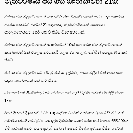
මැතිවරණය ජය ගත් කාන්තාවන් 21ක්
ජාතික ජන බලවේගයෙන් සහ සමගි ජන බලවේගයෙන් තරග කළ කාන්තා
අපේක්ෂිකාවන් අතරින් 21 දෙනෙකු මැතිවරණයෙන් ජයගෙන
පාර්ලිමේන්තුවට තේරී පත් වී තිබීම විශේෂත්වයකි.
ජාතික ජන බලවේගයෙන් කාන්තාවන් 19ක් සහ සමගි ජන බලවේගයෙන්
කාන්තාවන් 2ක් එලෙස තරගකාරී ලෙස මනාප ලබා ගනිමින් ජයග්‍රහණය කර
තිබේ.
ජාතික ජන බලවේගයට හිමි වූ ජාතික ලැයිස්තු ආසනවලින් එක් ආසනයක්
සඳහා කාන්තාවක් පත් කර තිබේ.
මෙතෙක් පාර්ලිමේන්තුව නියෝජනය කර ඇති වැඩිම සංඛ්‍යාව මන්ත්‍රීවරියන්
13කි.
ඊයේ දිනයේ දී (නොවැම්බර් 18) දෙවන වරටත් අග්‍රමාත්‍ය ධූරයේ දිවුරුම් දුන්
ආචාර්ය හරිනි අමරසූරිය කොළඹ දිස්ත්‍රික්කයෙන් තරග කර මනාප 655,299ක්
හිමි කරගත් අතර, එය දෙවැනි වන්නේ මෙවර විදේශ අමාත්‍ය විජිත හේරත්