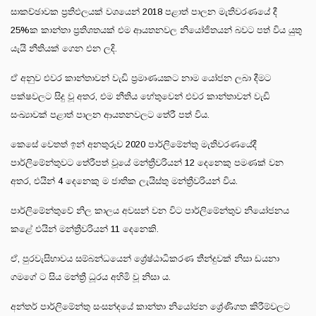
සාකච්ඡාවක ප්‍රතිඵලයක් වශයෙන් 2018 පළාත් පාලන මැතිවරණයේ දී
25%ක කාන්තා ප්‍රතිශතයක් එම ආයතනවල නියෝජිතයන් බවට පත් විය යුතු
යැයි නීතියක් ගෙන එන ලදි.
ඒ අනුව එවර කාන්තාවන් වැඩි ප්‍රමාණයකට නාම යෝජන ලබා දීමට
පක්ෂවලට සිදු වූ අතර, එම නීතිය හේතුවෙන් එවර කාන්තාවන් වැඩි
සංඛ්‍යාවක් පළාත් පාලන ආයතනවලට තේරී පත් විය.
කෙසේ වෙතත් ඉන් අනතුරුව 2020 පාර්ලිමේන්තු මැතිවරණයේදී
පාර්ලිමේන්තුවට තේරීපත් වූයේ මන්ත්‍රීවරියන් 12 දෙනෙකු පමණක් වන
අතර, එයින් 4 දෙනෙකු ම ජාතික ලැයිස්තු මන්ත්‍රීවරියන් විය.
පාර්ලිමේන්තුවේ නිල කාලය අවසන් වන විට පාර්ලිමේන්තුව නියෝජනය
කළේ එයින් මන්ත්‍රීවරියන් 11 දෙනෙකි.
ඒ, පුරවැසිභාවය සම්බන්ධයෙන් ශ්‍රේෂ්ඨාධිකරණ තීන්දුවක් නිසා ඩයනා
ගමගේ ට සිය මන්ත්‍රී ධූරය අහිමි වූ නිසා ය.
අන්තර් පාර්ලිමේන්තු සංසන්දයේ කාන්තා නියෝජන ශ්‍රේණිගත කිරීම්වලට