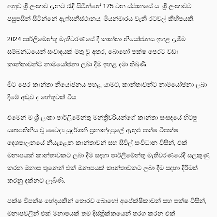
අනුව ශ්‍රී ලංකාව දැනට රැඳී සිටින්නේ 175 වන ස්ථානයේ ය. ශ්‍රී ලංකාවට
පසුපසින් සිටින්නේ ඇෆ්ඝනිස්ථානය, මියන්මාරය වැනි රටවල් කිහිපයකි.
2024 පාර්ලිමේන්තු මැතිවරණයේ දී කාන්තා නියෝජනය ඉහළ දැමීම
සම්බන්ධයෙන් සංවාදයක් මතු වූ අතර, බොහෝ පක්ෂ පෙරට වඩා
කාන්තාවන්ට නාමයෝජනා ලබා දීම ඉහළ දමා තිබුණි.
මීට පෙර කාන්තා නියෝජනය පහළ යාමට, කාන්තාවන්ට නාමයෝජනා ලබා
දීමේ අඩුව ද හේතුවක් විය.
එමෙන් ම ශ්‍රී ලංකා පාර්ලිමේන්තු මන්ත්‍රීවරියන්ගේ කාන්තා සංසදයේ හිටපු
සභාපතිනිය වූ වෛද්‍ය සුදර්ශනී ප්‍රනාන්දුපුලේ ඇතුළු පක්ෂ විපක්ෂ
දෙශපාලනයේ නියැළෙන කාන්තාවන් සහ සිවිල් සංවිධාන විසින්, එක්
මනාපයක් කාන්තාවකට ලබා දීම සඳහා පාර්ලිමේන්තු මැතිවරණයේදී සලකුණු
කරන මනාප තුනෙන් එක් මනාපයක් කාන්තාවකට ලබා දීම සඳහා දිරිමත්
කරනු දක්නට ලැබිණි.
පක්ෂ විපක්ෂ භේදයකින් තොරව බොහෝ අපේක්ෂිකාවන් සහ පක්ෂ විසින්,
මනාපවලින් එක් මනාපයක් තම දිස්ත්‍රික්කයෙන් තරග කරන එක්