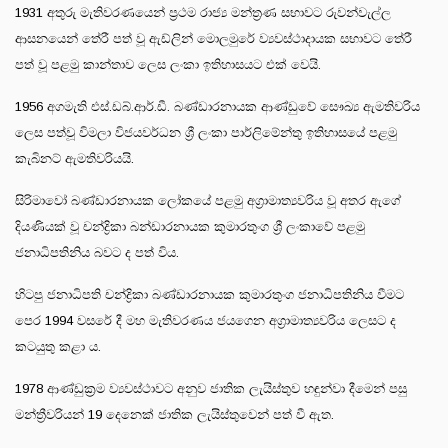
1931 අතුරු මැතිවරණයෙන් ප්‍රථම රාජ්‍ය මන්ත්‍රණ සභාවට රුවන්වැල්ල
ආසනයෙන් තේරී පත් වූ ඇඩ්ලින් මොලමුරේ ව්‍යවස්ථාදායක සභාවට තේරී
පත් වූ පළමු කාන්තාව ලෙස ලංකා ඉතිහාසයට එක් වෙයි.
1956 අගමැති එස්.ඩබ්.ආර්.ඩී. බණ්ඩාරනායක ආණ්ඩුවේ සෞඛ්‍ය ඇමතිවරිය
ලෙස පත්වූ විමලා විජයවර්ධන ශ්‍රී ලංකා පාර්ලිමේන්තු ඉතිහාසයේ පළමු
කැබිනට් ඇමතිවරියයි.
සිරිමාවෝ බණ්ඩාරනායක ලෝකයේ පළමු අග්‍රාමාත්‍යවරිය වූ අතර ඇගේ
දියණියක් වූ චන්ද්‍රිකා බන්ඩාරනායක කුමාරතුංග ශ්‍රී ලංකාවේ පළමු
ජනාධිපතිනිය බවට ද පත් විය.
හිටපු ජනාධිපති චන්ද්‍රිකා බණ්ඩාරනායක කුමාරතුංග ජනාධිපතිනිය වීමට
පෙර 1994 වසරේ දී මහ මැතිවරණය ජයගෙන අග්‍රාමාත්‍යවරිය ලෙසට ද
කටයුතු කළා ය.
1978 ආණ්ඩුක්‍රම ව්‍යවස්ථාවට අනුව ජාතික ලැයිස්තුව හඳුන්වා දීමෙන් පසු
මන්ත්‍රීවරියන් 19 දෙනෙක් ජාතික ලැයිස්තුවෙන් පත් වී ඇත.