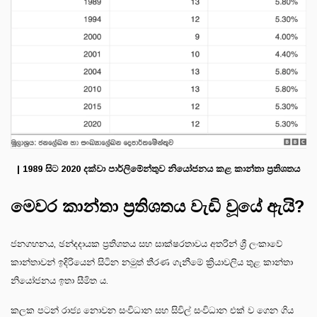
| 1989 සිට 2020 දක්වා පාර්ලිමේන්තුව නියෝජනය කළ කාන්තා ප්‍රතිශතය
මෙවර කාන්තා ප්‍රතිශතය වැඩි වූයේ ඇයි?
ජනගහනය, ඡන්දදායක ප්‍රතිශතය සහ සාක්ෂරතාවය අතරින් ශ්‍රී ලංකාවේ
කාන්තාවන් ඉදිරියෙන් සිටින නමුත් තීරණ ගැනීමේ ක්‍රියාවලිය තුළ කාන්තා
නියෝජනය ඉතා සීමිත ය.
කලක පටන් රාජ්‍ය නොවන සංවිධාන සහ සිවිල් සංවිධාන එක් ව ගෙන ගිය