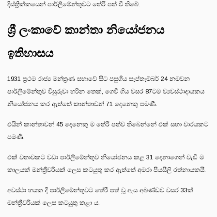
දිස්ත්‍රික්කයෙන් පාර්ලිමේන්තුවට තේරී පත් වී තිබේ.
ශ්‍රී ලංකාවේ කාන්තා නියෝජනය
ඉතිහාසය
1931 ප්‍රථම රාජ්‍ය මන්ත්‍රණ සභාවේ සිට පසුගිය සැප්තැම්බර් 24 නමවන
පාර්ලිමේන්තුව විසුරුවා හරින තෙක්, ගෙවී ගිය වසර 87ටම ව්‍යවස්ථාදායකය
නියෝජනය කර ඇත්තේ කාන්තාවන් 71 දෙනෙකු පමණි.
එයින් කාන්තාවන් 45 දෙනෙකු ම තේරී පත්ව තිබෙන්නේ එක් සභා වාරයකට
පමණි.
එක් වතාවකට වඩා පාර්ලිමේන්තුව නියෝජනය කළ 31 දෙනාගෙන් වැඩි ම
කාලයක් මන්ත්‍රීවරියක් ලෙස කටයුතු කර ඇත්තේ අමරා පියසීලි රත්නායකයි.
අවස්ථා හයක දී පාර්ලිමේන්තුවට තේරී පත් වූ ඇය අඛණ්ඩව වසර 33ක්
මන්ත්‍රීවරියක් ලෙස කටයුතු කළා ය.