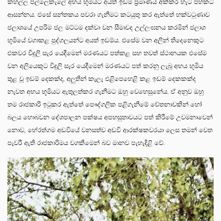
කහල්ල පල්ලෙකැලේ අභය භූමියට අයත් ඉඩම් ප්‍රමාණය අක්කර හැට පහකට
ආසන්නය. එසේ සන්තකය පවරා ගැනීමට කටයුතු කර ඇත්තේ හක්වටුණාව
ජලාශයේ උපරිම ජල මට්ටම දක්වා වන සීමාවද උල්ලංඝනය කරමින් ජලාශ
භූමියේ වගාකළ පුද්ගලයන්ට අයත් ඉඩම්ය. එසේම වන අලින් තිදෙනෙකුට
එකවර විදුලි සැර යෙදීමෙන් මරණයට පත්කළ සහ තවත් ස්ථානයක එසේම
වන අලියෙකුට විදුලි සැර යෙදීමෙන් මරණයට පත් කරනු ලැබූ අභය භූමිය
තුළ වූ ඉඩම් දෙකක්ද, අලුතින් කැලෑ එළිපෙහෙළි කළ ඉඩම් දෙකකක්ද
නැවත අභය භූමියට ඇතුලත්කර ගැනීමට ඔහු වෙහෙසුනේය. ඒ අනුව ඔහු
තම රාජකාරි ඉටුකර ඇත්තේ පෞද්ගලික පළිගැනීමේ චේතනාවකින් හෝ
බලය හොබවන දේශපාලන පක්ෂය අපහසුතාවයට පත් කිරීමේ උවමනාවෙන්
නොව, හේරත්ගම අඩවියේ වනසත්ව අඩවි ආරක්ෂකවරයා ලෙස තමන් වෙත
පැවරී ඇති රාජකාරිමය වගකීමෙන් බව මානව පැහැදිළි වේ.