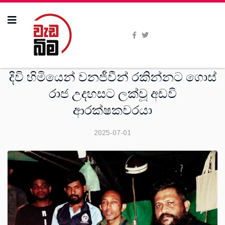
විශේෂාංග
දිවි හිමියෙන් වනජීවීන් රකින්නට ගොස්
රාජ උදහසට ලක්වූ අඩවි
ආරක්ෂකවරයා
2025-07-01