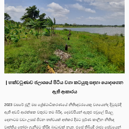
| හක්වටුණාව ජලාශයේ පිටිය වගා කටයුතු සඳහා යොදාගෙන
ඇති ආකාරය
2023 වසරේ ජූලි මස ශ්‍රේෂ්ඨාධිකරණයේ නීතීඥවරයෙකු වශයෙන්ද දිවුරුම්දී
ඇති අඩවි ආරක්ෂක චතුරට තම බිරිඳ, දෙමව්පියන් ඇතුළු පවුලේ සියලු
දෙනාටම වඩා උසස් ජීවන තත්වයක් අත්කර දීමට පූර්ණ කාලීන නීතීඥ
වෘත්තිය තෝරා ගැනීමට කිසිඳු බාධාවක් නැත. එසේ තිබියදී රාජ්‍ය සේවයෙන්