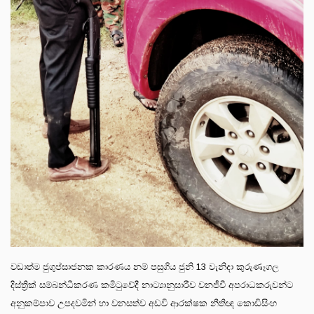
වඩාත්ම ජුගුප්සාජනක කාරණය නම් පසුගිය ජුනි 13 වැනිදා කුරුණෑගල
දිස්ත්‍රික් සම්බන්ධීකරණ කමිටුවේදී නාට්‍යානුසාරීව වනජීවී අපරාධකරුවන්ට
අනුකම්පාව උපදවමින් හා වනසත්ව අඩවි ආරක්ෂක නීතිඥ කොඩිසිංහ