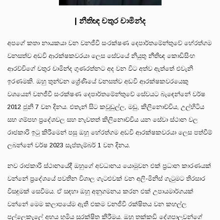
| නීතිඥ චතුර චාමින්ද
අපගේ කතා නායකයා වන වනජීවී සංරක්ෂණ දෙපාර්තමේන්තුවේ හේරත්ගම
වනසත්ව අඩවි ආරක්ෂකවරයා ලෙස සේවයේ නියුතු නීතිඥ කොඩිසිංහ
ආරච්චිගේ චතුර චාමින්ද ගුණරත්නට අද වන විට අත්ව ඇත්තේ එවැනි
ඉරණමකි. ඔහු තුන්වන ශ්‍රේණියේ වනසත්ව අඩවි ආරක්ෂකවරයෙකු
වශයෙන් වනජීවී සංරක්ෂණ දෙපාර්තමේන්තුවේ සේවයට බැඳෙන්නේ වර්ෂ
2012 ජුනි 7 වන දිනය. එතැන් සිට කවුඩුල්ල, මඩු, කිලිනොච්චිය, උල්හිටිය
සහ ගම්පහ ප්‍රදේශවල සහ නැවතත් කිලිනොච්චිය යන සේවා ස්ථාන වල
රාජකාරි ඉටු කිරීමෙන් පසු ඔහු හේරත්ගම අඩවි ආරක්ෂකවරයා ලෙස පත්වීම්
ලබන්නේ වර්ෂ 2023 සැප්තැම්බර් 1 වන දිනය.
නව රාජකාරි ස්ථානයේදී ඔහුගේ අවධානය යොමුවන එක් ප්‍රධාන කාරණයක්
වන්නේ ප්‍රදේශයේ පවතින විශාල ගැටළුවක් වන අලි-මිනිස් ගැටුමට තිරසාර
විසඳුමක් සෙවීමය. ඒ සඳහා ඔහු අනුගමනය කරන එක් උපායමාර්ගයක්
වන්නේ මෙම කලාපයේම ඇති එකම වනජීවී රක්ෂිතය වන කහල්ල
පල්ලෙකැලේ අභය භූමිය සුරක්ෂිත කිරීමය. ඔහු තක්කඩි දේශපාලුවන්ගේ