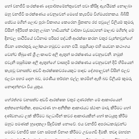
හෝ වනජීවී සංරක්ෂණ දෙපාර්තමේන්තුවෙන් පවා කිසිඳු ඇගයීමක් නොලබා
ඔහු වනජීවී සංරක්ෂණය වෙනුවෙන් මෙසේ කැපවීම විශ්මයජනකය. බීබීසී
සේවය මගින් ලොව පුරා විකාශය කෙරෙන බ්‍රිතාන්‍ය රජ පවුලේ විලියම් කුමරු
විසින් ඉදිරිපත් කරනු ලබන 'ගාඩියන්ස්' වාර්තා වැඩසටහන් මාලාව මගින්ද මේ
දිනවල පෘථිවියේ වටිනාම පරිසර පද්ධති ආරක්ෂා කරන චතුර වැන්නවුන්ගේ
ජීවන තොරතුරු ලෝකයා හමුවට ගෙන එයි. පසුගියදා එහි සයවන කථාංගය
වෙන්ව තිබුණේ ශ්‍රී ලංකාවේ අලි ඇතුන් සංරක්ෂණය වෙනුවෙනි. නමුත්
එවැනි පසුබිමක අලි ඇතුන්ගේ වාසභූමි සංරක්ෂණය වෙනුවෙන් දිවි හිමියෙන්
කැපවූ වනසත්ව අඩවි ආරක්ෂකවරයෙකුට පාදඩ දේශපාලුවන් විසින් එලව
එලවා පහර දෙන බව, මරණීය තර්ජන එල්ල කරමින් ඇති බව විලියම් කුමරු
නොදන්නවා විය යුතුය.
හේරත්ගම වනසත්ව අඩවි ආරක්ෂක චතුර ගුණරත්න මේ ආකාරයෙන්
අත්තනෝමතික, අසාධාරණ හා අනීතික ආකාරයට ස්ථාන මාරු කිරීමට හෝ
දණ්ඩනයට ලක් කිරීමට බලධාරීන් කවර ආකාරයකින් හෝ කටයුතු කිරීම
ඔහුට පමණක් හුදෙකලා සිදුවීමක් නොවේ. එය වනජීවී අපරාධකරුවන්ට
මෙරට වනජීවී සහ වන සම්පත් විනාශ කිරීමට උඩගෙඩි දීමකි. තවද මහජන