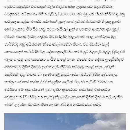
හමුවට පමුණුවා එම සතුන් විල්පත්තුව ජාතික උද්‍යානයට මුදාහැරීමටද
වරදකරුට අධිකරණ මගින් රුපියල් 20,000.00 දඩ මුදලක් නියම කිරීමටද ඔහු
කටයුතු කළේය. එසේම පරන්තන් ප්‍රදේශයේ දඩමස් ජාවාරමේ නියුතු ප්‍රකට
හෝටලයකට පිට පිට නඩු පවරා රුපියල් ලක්ෂ පහකට ආසන්න දඩ මුදල්
රජයට අයකර දීමටද නැවත එම වරද සිදු කළහොත් අදාළ හෝටලය මුද්‍රා
තැබීමටද ඔහු අධිකරණ නියෝග ලබාගෙන තිබේ. එම අවස්ථා වලදී
නොයෙකුත් තරාතිරම් වල දේශපාලඥයින්ගෙන් ඔහුට බලපෑම් එල්ල වුවද එම
බලපෑම් ඔහු තඹ සතයකට මායිම් කළේ නැත. එසේම එම දේශපාලඥයින්ද ඒ
සම්බන්ධව දිගින් දිගටම ප්‍රශ්න ඇති කිරීමට කටයුතු කළේ නැත. එවැනි
පසුබිමක් තුළ වංචාව හා දූෂණය මුලිනුපුටා දමන බවටත් දුෂිත දේශපාලන
තන්ත්‍රය වෙනස් කරන බවටත් ප්‍රතිඥා දෙමින් බලයට පැමිණි වර්තමාන
රෙජීමය මේ ආකාරයෙන් ඉතා තුච්ච ආකාරයට තමන්ගේ රාජකාරිය
වෙනුවෙන් දිවි හිමියෙන් කැපවූ නිලධාරියෙකුගෙන් දිගින් දිගටම පලි ගැනීම
තමන් ලද ජන වරමටද නිගා දෙවන බව අප අවධාරණය කරමු.