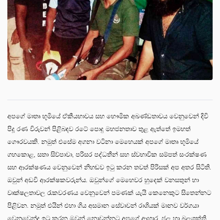
අපගේ මාතෘ භූමියේ ඒකීයභාවය සහ භෞමික අඛණ්ඩතාවය වෙනුවෙන් දිවි
පිදූ රණ විරුවන් පිළිබඳව රටේ පොදු මහජනතාව තුළ ඇත්තේ ඉමහත්
ගෞරවයකි. නමුත් එසේම අගනා වටිනා මෙහෙයක් අපගේ මාතෘ භූමියේ
ගහකොළ, සතා සිව්පාවා, පරිසර පද්ධතීන් සහ ස්වභාවික සම්පත් සංරක්ෂණ
සහ ආරක්ෂණය වෙනුවෙන් නිහඬව ඉටු කරන තවත් පිරිසක් අප අතර සිටිති.
ඔවුන් අඩවි ආරක්ෂකවරුන්ය. ඔවුන්ගේ මෙහෙවර හුදෙක් වනසතුන් හා
වෘක්ෂලතාවල රැකවරණය වෙනුවෙන් පමණක් යැයි කෙනෙකුට සිතෙන්නට
පිළිවන. නමුත් එයින් එහා ගිය අසමාන සේවාවන් රාශියක් මානව වර්ගයා
වෙනුවෙන්ද ඉටු කරන ඔවුන් නොවන්නට අපගේ ආහාර, ජල හා බලශක්ති