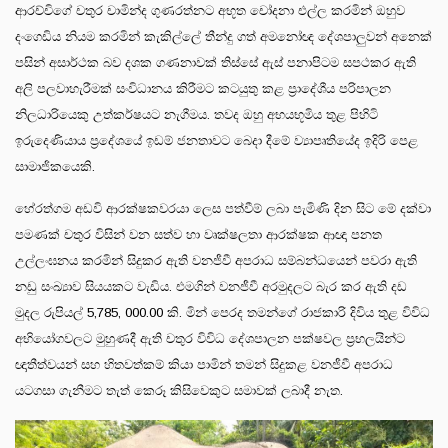
ආරච්චිගේ චතුර චාමින්ද ගුණරත්නට අභූත චෝදනා එල්ල කරමින් ඔහුව
දංගෙඩිය නියම කරමින් කැකිල්ලේ තීන්දු ගත් අමනෝඥ දේශපාලුවන් අනෙක්
පසින් අසාර්ථක බව දශක ගණනාවක් තිස්සේ ඇස් පනාපිටම සපථකර ඇති
අලි පලවාහැරීමක් සංවිධානය කිරීමට කටයුතු කළ ප්‍රාදේශීය පරිපාලන
නිලධාරියෙකු උත්කර්ෂයට නැගීමය. තවද ඔහු අභයභූමිය තුළ පිහිටි
ඉරුදෙණියාය ප්‍රදේශයේ ඉඩම් ජනතාවට බෙදා දීමේ ව්‍යාපෘතියේද ඉදිරි පෙළ
සාමාජිකයෙකි.
හේරත්ගම අඩවි ආරක්ෂකවරයා ලෙස පත්වීම් ලබා පැමිණි දින සිට මේ දක්වා
පමණක් චතුර විසින් වන සත්ව හා වෘක්ෂලතා ආරක්ෂක ආඥා පනත
උල්ලංඝනය කරමින් සිදුකර ඇති වනජීවී අපරාධ සම්බන්ධයෙන් පවරා ඇති
නඩු සංඛ්‍යාව සියයකට වැඩිය. එමගින් වනජීවී අරමුදලට බැර කර ඇති දඩ
මුදල රුපියල් 5,785, 000.00 කි. මින් පෙරද තමන්ගේ රාජකාරි දිවිය තුළ විවිධ
අභියෝගවලට මුහුණදී ඇති චතුර විවිධ දේශපාලන පක්ෂවල ප්‍රභලයින්ට
ඥාතීත්වයන් සහ හිතවත්කම් කියා පාමින් තමන් සිදුකළ වනජීවී අපරාධ
යටගසා ගැනීමට තැත් කෙරූ කිසිවෙකුට සමාවක් ලබාදී නැත.