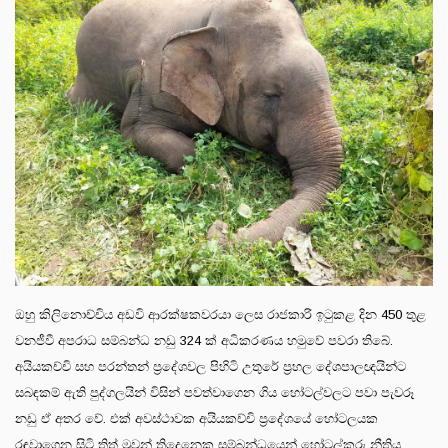
ඔහු කිලිනොච්චිය අඩවි ආරක්ෂකවරයා ලෙස රාජකාරි ඉටුකළ දින 450 තුළ
වනජීවී අපරාධ සම්බන්ධ නඩු 324 ක් අධිකරණය හමුවේ පවරා තිබේ.
අයියකච්චි සහ පරන්තන් ප්‍රදේශවල පිහිටි උතුරේ ප්‍රහල දේශපාලඥයින්ට
සබඳකම් ඇති පුද්ගලයින් විසින් පවත්වාගෙන ගිය හෝටල්වලට පවා පැවරූ
නඩු ඒ අතර වේ. එක් අවස්ථාවක අයියකච්චි ප්‍රදේශයේ හෝටලයක
රඳවාගෙන සිටි තිත් මුවන් තිදෙනෙකු සම්බන්ධයෙන් හෝටල්කරු නීතිය