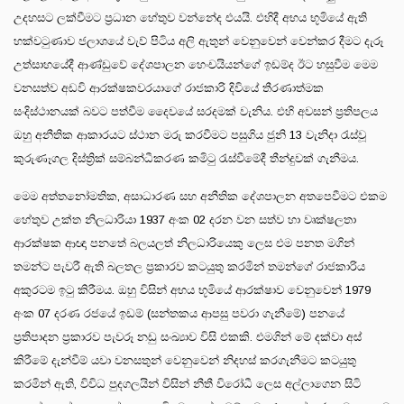
උදහසට ලක්වීමට ප්‍රධාන හේතුව වන්නේද එයයි. එහිදී අභය භූමියේ ඇති
හක්වටුණාව ජලාශයේ වැව් පිටිය අලි ඇතුන් වෙනුවෙන් වෙන්කර දීමට දැරූ
උත්සාහයේදී ආණ්ඩුවේ දේශපාලන හෙංචයියන්ගේ ඉඩම්ද ඊට හසුවීම මෙම
වනසත්ව අඩවි ආරක්ෂකවරයාගේ රාජකාරි දිවියේ තීරණාත්මක
සංදිස්ථානයක් බවට පත්වීම දෛවයේ සරදමක් වැනිය. එහි අවසන් ප්‍රතිපලය
ඔහු අනීතික ආකාරයට ස්ථාන මරු කරවීමට පසුගිය ජුනි 13 වැනිදා රැස්වූ
කුරුණෑගල දිස්ත්‍රික් සම්බන්ධීකරණ කමිටු රැස්වීමේදී තීන්දුවක් ගැනීමය.
මෙම අත්තනෝමතික, අසාධාරණ සහ අනීතික දේශපාලන අතපෙවීමට එකම
හේතුව උක්ත නිලධාරියා 1937 අංක 02 දරන වන සත්ව හා වෘක්ෂලතා
ආරක්ෂක ආඥා පනතේ බලයලත් නිලධාරියෙකු ලෙස එම පනත මගින්
තමන්ට පැවරී ඇති බලතල ප්‍රකාරව කටයුතු කරමින් තමන්ගේ රාජකාරිය
අකුරටම ඉටු කිරීමය. ඔහු විසින් අභය භූමියේ ආරක්ෂාව වෙනුවෙන් 1979
අංක 07 දරණ රජයේ ඉඩම් (සන්තකය ආපසු පවරා ගැනීමේ) පනයේ
ප්‍රතිපාදන ප්‍රකාරව පැවරූ නඩු සංඛ්‍යාව විසි එකකි. එමගින් මේ දක්වා අස්
කිරීමේ දැන්වීම් යවා වනසතුන් වෙනුවෙන් නිදහස් කරගැනීමට කටයුතු
කරමින් ඇති, විවිධ පුදගලයින් විසින් නීතී විරෝධී ලෙස අල්ලාගෙන සිටි