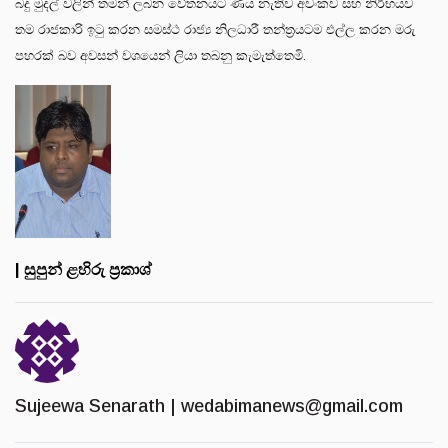
බදු මුදල් වලින් තමන් ලබන වේතනයට ණය නැතිව අවංකව සහ නිර්භයව
තම රාජකාරි ඉටු කරන සමස්ථ රාජ්‍ය නිලධාරී තන්ත්‍රයටම එල්ල කරන මරු
පහරක් බව අවසන් වශයෙන් ලියා තබනු කැමැත්තෙමි.
| සුපුන් ළහිරු ප්‍රකාශ්
Sujeewa Senarath |
wedabimanews@gmail.com