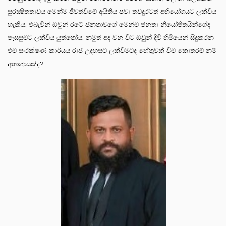
සුරක්‍ෂිතතාවය මෙන්ම ජීවත්වීමේ අයිතිය පවා තවදුරටත් අභියෝගයට ලක්විය
හැකිය. එබැවින් ඔවුන් රටේ ජනතාවගේ මෙන්ම ජනතා නියෝජිතයින්ගේද
පැසසුමට ලක්විය යුත්තෝය. නමුත් අද වන විට ඔවුන් දිවි හිමියෙන් සිදුකරන
එම සංරක්ෂණ කාර්යය රාජ උදහසට ලක්වීමටද හේතුවක් වීම කොතරම් නම්
අභාග්‍යයක්ද?