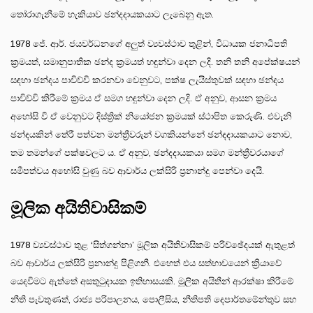
තෝරාගැනීමේ හැකියාව ඡන්දදායකයාට ලැබෙනු ඇත.
1978 ජේ. ආර්. ජයවර්ධනගේ අලුත් ව්‍යවස්ථාව තුළින්, විධායක ජනාධිපති
ක්‍රමයත්, සමානුපාතික ඡන්ද ක්‍රමයත් හඳුන්වා දෙන ලදි. තනි තනි අපේක්ෂයන්
සඳහා ඡන්දය පාවිච්චි කරනවා වෙනුවට, පක්ෂ ලැයිස්තුවක් සඳහා ඡන්දය
පාවිච්චි කිරීමේ ක්‍රමය ඒ සමග හඳුන්වා දෙන ලදි. ඒ අනුව, ආසන ක්‍රමය
අහෝසි වී ඒ වෙනුවට දිස්ත්‍රික් නියෝජන ක්‍රමයක් ස්ථාපිත කෙරුණි. එවැනි
ඡන්දයකින් තේරී පත්වන මන්ත්‍රීවරුන් වගකියන්නේ ඡන්දදායකයාට නොව,
තම තමන්ගේ පක්ෂවලට ය. ඒ අනුව, ඡන්දදායකයා සමග මන්ත්‍රීවරයාගේ
සමීපත්වය අහෝසි වුණු බව ආචාර්ය ලක්සිරි ප්‍රනාන්දු පෙන්වා දෙයි.
මූලික අයිතිවාසිකම්
1978 ව්‍යවස්ථාව තුළ ‘සිත්ගන්නා’ මූලික අයිතිවාසිකම් පරිච්ඡේදයක් ඇතුළත්
බව ආචාර්ය ලක්සිරි ප්‍රනාන්දු පිළිගනී. එහෙත් එය සත්භාවයෙන් ක්‍රියාවේ
යෙදවීමට ඇත්තේ අසතුටුදායක ඉතිහාසයකි. මූලික අයිතීන් ආරක්ෂා කිරීමේ
නීති පැවතුණත්, රාජ්‍ය පරිපාලනය, පොලීසිය, නීතිපති දෙපාර්තමේන්තුව සහ