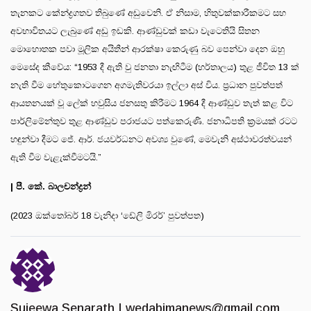
තැනකට කේන්ද්‍රගතව තිබුණේ අඩුවෙනි. ඒ නිසාම, හිතුවක්කාරීකමට සහ
අවභාවිතයට ලැබුණේ අඩු ඉඩකි. ආණ්ඩුවක් කඩා වැටෙතියි සිතන
මොහොතක පවා මූලික අයිතීන් ආරක්ෂා කෙරුණු බව පෙන්වා දෙන ඔහු
මෙසේද කීවේය: “1953 දී ඇති වු ජනතා නැඟිටීම (හර්තාලය) තුළ ජීවිත 13 ක්
නැති වීම හේතුකොටගෙන අගමැතිවරයා ඉල්ලා අස් විය. ප්‍රධාන පුවත්පත්
ආයතනයක් වූ ලේක් හවුසිය ජනසතු කිරීමට 1964 දී ආණ්ඩුව තැත් කළ විට
පාර්ලිමේන්තුව තුළ ආණ්ඩුව පරාජයට පත්කෙරුණි. ජනාධිපති ක්‍රමයක් රටට
හඳුන්වා දීමට ජේ. ආර්. ජයවර්ධනට අවශ්‍ය වුණේ, මෙවැනි අස්ථාවරත්වයන්
ඇති වීම වැළැක්වීමටයි.”
| පී. කේ. බාලචන්ද්‍රන්
(2023 ඔක්තෝබර් 18 වැනිදා ‘ඩේලි මිරර්’ පුවත්පත)
Sujeewa Senarath |
wedabimanews@gmail.com