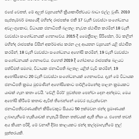
එසේ වෙතත්, මේ අලුත් ව්‍යුහයන්හි ක්‍රියාකාරීත්වයට බාධා එල්ල වුණි. 2010
සැප්තැම්බර් මාසයේදී මහින්ද රාජපක්ෂ එකී 17 වැනි ව්‍යවස්ථා සංශෝධනය
අවලංගුකොට, විධායක ජනාධිපති බලතල නැවත ස්ථාපිත කරමින් 18 වැනි
ව්‍යවස්ථා සංශෝධනයක් ගෙනාවේය. 2015 දී මෛත්‍රීපාල සිරිසේන, ඊට කලින්
මහින්ද රාජපක්ෂ විසින් අකර්මණ්‍ය කරන ලද ආයතන ව්‍යුහයන් යළි ස්ථාපිත
කරමින්, 18 වැනි ව්‍යවස්ථා සංශෝධනය අහෝසි කරමින්, 19 වැනි ව්‍යවස්ථා
සංශෝධනයක් ගෙනාවේය. එහෙත් 2019 දී ගෝඨාභය රාජපක්ෂ බලයට
පත්වීමත් සමගම, විධායක ජනාධිපති බලතල යළිත් වැඩි කරමින්, 19
අහෝසිකොට 20 වැනි ව්‍යවස්ථා සංශෝධනයක් ගෙනාවේය. දැන් මේ විධායක
ජනාධිපති ක්‍රමය මුළුමණින් අහෝසිකොට පාර්ලිමේනේතු පාලන ක්‍රමයකට
යාමක් ගැන කතා වෙයි. ‘ඩේලි මිරර්’ පුවත්පත පෙන්වා දෙන අන්දමට, මෙය
අහෝසි කිරීමේ කතාව ඇවිත් තිබෙන්නේ මෙවර පැවැත්වෙන
ජනාධිපතිවරණයකින් කිසිවෙකුට සියයට 50 ඉක්මවන ඡන්ද ප්‍රමාණයක්
ලබාගැනීමේ හැකියාවක් නැතැයි සිතන තත්වයක් ඇති නිසා ය. එහෙත් තවත්
අය කියන පරිදි, මේ වනාහී දීර්ඝ කාලයකට ඡන්ද කල්දමාගැනීමේ නූල්
සූත්තරයකි.