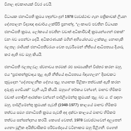
විශාල අවකාශයක් විවර වෙයි.
විධායක ජනාධිපති ක්‍රමය හඳුන්වා දුන් 1978 ව්‍යවස්ථාව ගැන පත්‍රිකාවක් ලියන
දේශපාලන විද්‍යාඥ ආචාර්ය ලක්සිරි ප්‍රනාන්දු, “ලංකාවේ පවතින විධායක
ජනාධිපති ක්‍රමය, ලෝකයේ පවතින වඩාත් අධිකාරීවාදී ක්‍රමයන්ගෙන් එකක්”
වන බව පෙන්වා දෙයි. අධිකරණයක් මගින් අභියෝගයට ලක්කළ නොහැකි
බලතල රාශියක් ජනාධිපතිවරයා වෙත පැවරීමෙන් නීතියේ ආධිපත්‍යය දියාරු
කර ඇති බව ඔහු කියයි.
ජනාධිපති බලතලවල ස්වභාවය තරමක් රළු සාම්‍යයකින් විස්තර කරන ඔහු,
එය “ප්‍රජාතන්ත්‍රවාදය තුළ ඇති නීතියේ ආධිපත්‍යය බිඳහෙලන” දිසාවකට
තුඩුදෙන “දේශපාලනික දේහය තුළ භයානක පිළිකා තත්වයක් ඇති කරන
දරුණු ගෙඩියක්” වැනි යැයි කියයි. ඔහුගේ තර්කය වන්නේ, මානව හිමිකම්
වඩාත් හොඳින් ආරක්ෂා වන්නේ පාර්ලිමේන්තු ක්‍රමයක් තුළ බව ය. ඒ සඳහා
ඔහු, පාර්ලිමේන්තු ක්‍රමයක් පැවති (1948-1977) කාලයේ මානව හිමිකම්
තත්වය සමග ජනාධිපති ක්‍රමය පැවති අද දක්වා කාලයේ මානව හිමිකම්
තත්වය සන්සන්දනය කරයි. කෙසේ වෙතත්, 1978 ව්‍යවස්ථාවෙන් අලුතෙන්
ගෙනා මූලික අයිතිවාසිකම් පරිච්ඡේදයේ වටිනාකම ඔහු පිළිගනී. එහෙත්