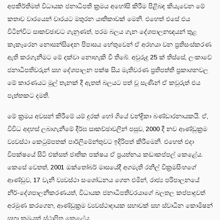
අපකීර්තිමත් විධායක ජනාධිපති ක්‍රමය අහෝසි කිරීම පිළිබඳ කියැවෙන මේ
කතාව වාරයෙන් වාරයට මතුරන යාතිකාවක් මෙනි. එහෙත් එසේ එය
විටින්විට සාකච්ඡාවට ගැනුණත්, පරම බලය ගැන දේශපාලනඥයන් තුළ
කැකෑරෙන නොසන්සිඳෙන පිපාසය හේතුවෙන් ඒ අරභයා වන ප්‍රතිසංස්කරණ
ඇති කරගැනීමට මේ දක්වා නොහැකි වී තිබේ. අවුරුදු 25 ක් තිස්සේ, ලංකාවේ
ජනාධිපතිවරුන් සහ දේශපාලන පක්ෂ සිය මැතිවරණ ප්‍රතිපත්ති ප්‍රකාශනවල
මේ කාරණයට මුල් තැනක් දී ඇතත් බලයට පත් වූ සැණින් ඒ කවුරුත් එය
පැත්තකට දමති.
මේ ක්‍රමය අවසන් කිරීමේ යම් දුරක් හෝ ගියේ චන්ද්‍රිකා බණ්ඩාරනායකයි. ඒ,
විවිධ අදහස් ලබාගැනීමේ දීර්ඝ සාකච්ඡාවලින් පසුව, 2000 දී නව ආණ්ඩුක්‍රම
ව්‍යවස්ථා කෙටුම්පතක් පාර්ලිමේන්තුවට ඉදිරිපත් කිරීමෙනි. එහෙත් එදා
විපක්ෂයේ සිටි එක්සත් ජාතික පක්ෂය ඒ ප්‍රයත්නය කඩාකප්පල් කෙළේය.
කෙසේ වෙතත්, 2001 ඔක්තෝබර් මාසයේදී අගමැති රනිල් වික්‍රමසිංහගේ
ආණ්ඩුව, 17 වැනි ව්‍යවස්ථා සංශෝධනය ගෙන එමින්, රාජ්‍ය පරිපාලනයේ
නිර්-දේශපාලනීකරණයත්, විධායක ජනාධිපතිවරයාගේ බලතල කප්පාදුවත්
අරමුණ කරගෙන, ආණ්ඩුක්‍රම ව්‍යවස්ථාදායක සභාවක් සහ ස්වාධීන කොමිෂන්
සභා ක්‍රමයක් ස්ථාපිත කෙළේය.