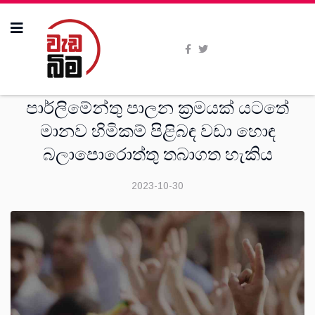
මතවාද
පාර්ලිමේන්තු පාලන ක්‍රමයක් යටතේ
මානව හිමිකම් පිළිබඳ වඩා හොඳ
බලාපොරොත්තු තබාගත හැකිය
2023-10-30