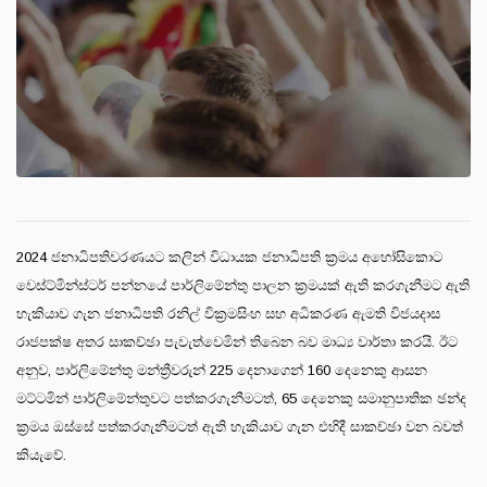
2024 ජනාධිපතිවරණයට කලින් විධායක ජනාධිපති ක්‍රමය අහෝසිකොට
වෙස්ට්මින්ස්ටර් පන්නයේ පාර්ලිමේන්තු පාලන ක්‍රමයක් ඇති කරගැනීමට ඇති
හැකියාව ගැන ජනාධිපති රනිල් වික්‍රමසිංහ සහ අධිකරණ ඇමති විජයදාස
රාජපක්ෂ අතර සාකච්ඡා පැවැත්වෙමින් තිබෙන බව මාධ්‍ය වාර්තා කරයි. ඊට
අනුව, පාර්ලිමේන්තු මන්ත්‍රීවරුන් 225 දෙනාගෙන් 160 දෙනෙකු ආසන
මට්ටමින් පාර්ලිමේන්තුවට පත්කරගැනීමටත්, 65 දෙනෙකු සමානුපාතික ඡන්ද
ක්‍රමය ඔස්සේ පත්කරගැනීමටත් ඇති හැකියාව ගැන එහිදී සාකච්ඡා වන බවත්
කියැවේ.