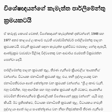
විශේෂඥයන්ගේ කැමැත්ත පාර්ලිමේන්තු
ක්‍රමයකටයි
ඒ කරුණු කෙසේ වෙතත්, විශේෂඥයන් කැමැත්තක් දක්වන්නේ, 1948 සහ
1977 අතර කාලයේ ලංකාවේ පැවති වෙස්ට්මින්ස්ටර් පාර්ලිමේන්තු පාලන
ක්‍රමයකටයි. එවැනි ක්‍රමයක් සඳහා කැමැත්ත දැක්වීමට බරපතල හේතු ඇතැයි,
ආණ්ඩුක්‍රම ව්‍යවස්ථා පිළිබඳ විද්වතෙකු වන ආචාර්ය ජයම්පති වික්‍රමරත්න
පෙන්වා දෙයි.
පාර්ලිමේන්තු පාලන ක්‍රමයක් තුළ, තීරණ ගැනීමේ ක්‍රියාවලිය ‘ආයතනීය’
වන්නේය. විධායක ජනාධිපති ක්‍රමයක් තුළ එය, තනි පුද්ගලයෙකු වන
ජනාධිපතිවරයා අතේ කේන්ද්‍රගත වන ක්‍රමයක් වන්නේය. “ශ්‍රී ලංකාව වැනි,
බහු-වාර්ගික, බහු-ආගමික සහ බහු-පක්ෂ ක්‍රමයක් ඇති රටකට, ආයතනීය
මට්ටමින් තීරණගැනීමේ ක්‍රියාවලියක් විශේෂයෙන් සුදුසු වන්නේ” යැයි ඔහු
කියයි. ඊට ප්‍රතිපක්ෂව, විධායක ජනාධිපති ක්‍රමයක් තුළ, විධායකය නමැති
පුද්ගලයා අතේ බලය සංකේන්ද්‍රණය වන නිසා හිතුවක්කාරී තීරණ ගැනීමේ