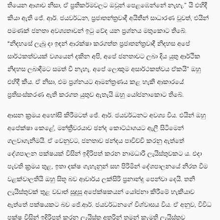
තියෙන ආශාව නිසා, ඒ ප්‍රතිකර්මවලට ඔවුන් පෙළඹෙන්නේ නැහැ.” යි එහිදී
කියා ඇති ජේ. ආර්. ජයවර්ධන, ප්‍රජාතන්ත්‍රවාදී අයිතීන් සාධාරණ වූවත්, එයින්
පමණක් ජනතා අවශ්‍යතාවන් ඉටු වේද යන ප්‍රශ්නය මතුකොට තිබේ.
“නිදහසේ ලැබූ දා ඉඳන් ආරක්ෂා කරගත්ත ප්‍රජාතන්ත්‍රවාදී නිදහස අපේ
සාර්ථකත්වයක් වශයෙන් දකින අපි, අපේ ජනතාවට ලබා දිය යුතු ආර්ථික
නිදහස ලබාදීමට සමත් වී නැහැ. අපේ ලොකුම අසාර්ථකත්වය ඒකයි” ඔහු
එහිදී කීය. ඒ නිසා, එම ප්‍රශ්නයට ආමන්ත්‍රණය කළ හැකි ආකාරයේ
ප්‍රතිසංස්කරණ ඇති කරගත යුතුව ඇතැයි ඔහු යෝජනාකොට තිබේ.
ආසන ක්‍රමය අහෝසි කිරීමටත් ජේ. ආර්. ජයවර්ධනට අවශ්‍ය විය. එයින් ඔහු
අපේක්ෂා කෙළේ, මන්ත්‍රීවරයාව ඡන්ද කොට්ඨාශයට ඇලී සිටීමෙන්
ගලවාගැනීමයි. ඒ වෙනුවට, ජනතාව ඡන්දය පාවිච්චි කරනු ඇත්තේ
දේශපාලන පක්ෂයක් විසින් ඉදිරිපත් කරන නාමධාරී ලැයිස්තුවකට ය. එදා
පැවති ක්‍රමය තුළ, ඉතා දක්ෂ ගැහැනුන් සහ පිරිමින් දේශපාලනයේ නිරත වීම
වළක්වාලතියි ඔහු සිතූ බව ආචාර්ය ලක්සිරි ප්‍රනාන්දු පෙන්වා දෙයි. තනි
ලැයිස්තුවක් තුළ වඩාත් සුදුසු අපේක්ෂකයන් යෝජනා කිරීමේ හැකියාව
ඇත්තේ පක්ෂයකට බව ජේ.ආර්. ජයවර්ධනගේ විශ්වාසය විය. ඒ අනුව, විවිධ
පක්ෂ විසින් ඉදිරිපත් කරන ලැයිස්තු අතරින් තමන් කැමති ලැයිස්තුව