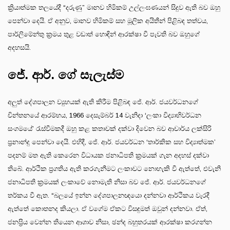
ක්‍රියාත්මක තලයේදී “දරුණු” මානව හිමිකම් උල්ලංඝණයන් සිදුව ඇති බව ඔහු
පෙන්වා දෙයි. ඒ අනුව, මානව හිමිකම් සහ මූලික අයිතීන් පිළිබඳ තත්වය,
පාර්ලිමේන්තු ක්‍රමය තුළ වඩාත් හොඳින් ආරක්ෂා වී පැවති බව ඔහුගේ
අදහසයි.
ජේ. ආර්. ගේ සැලැස්ම
අලුත් දේශපාලන ව්‍යුහයක් ඇති කිරීම පිළිබඳ ජේ. ආර්. ජයවර්ධනගේ
චින්තනයේ ආරම්භය, 1966 දෙසැම්බර් 14 වැනිදා ‘ලංකා විද්‍යාභිවර්ධන
සංගමයේ’ රැස්වීමකදී ඔහු කළ කතාවක් දක්වා දිවෙන බව ආචාර්ය ලක්සිරි
ප්‍රනාන්දු පෙන්වා දෙයි. එහිදී, ජේ. ආර්. ජයවර්ධන ‘තාර්කික සහ විද්‍යාත්මක’
පදනම් මත ඇති කෙරෙන විධායක ජනාධිපති ක්‍රමයක් ගැන අදහස් දක්වා
තිබේ. ආර්ථික ප්‍රගතිය ඇති කරගැනීමට ලංකාවට නොහැකි වී ඇත්තේ, එවැනි
ජනාධිපති ක්‍රමයක් ලංකාවේ නොමැති නිසා බව ජේ. ආර්. ජයවර්ධනගේ
තර්කය වී ඇත. “බලයේ ඉන්න දේශපාලනඥයො දන්නවා ආර්ථිකය වැරදී
ඇත්තේ කොතනද කියලා. ඒ වගේම ඒකට විසඳුමත් ඔවුන් දන්නවා. ඒත්,
ජනප්‍රිය වෙන්න තියෙන ආශාව නිසා, ඡන්ද බහුතරයක් ආරක්ෂා කරගන්න