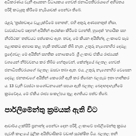
අධිකරණය වැනි ආයතන විධායකය හෙවත් ජනාධිපතිවරයාගේ අභිමතය
පරිදි කටයුතු කිරීමේ නැමියාවක් පෙන්වා තිබේ.
රුදුරු ‘ත්‍රස්තවාදය වැළැක්වීමේ පනතත්’, එහි අතුරු අණපනතුත් නිසා,
ව්‍යවස්ථාවේ සඳහන් අයිතීන් ආරක්ෂා කිරීමේ වගන්ති, හුදෙක් ‘න්‍යායික සහ
නිරර්ථක’ තත්වයට පත්කොට ඇත. තවද, මේ කියන අයිතීන්ද, ලංකාවේ සෑම
පළාතකම අභ්‍යාස කළ හැකි තත්වයක් තිබී නැත. උතුරු නැගෙනහිර දෙමළ
ප්‍රදේශවල මේ අයිතීන් සහතික නොකෙරේ. ශ්‍රී ලංකාව ඒකීය රාජ්‍යයක්
වශයෙන් නිර්වචනය කර තිබීම හේතුවෙන්, කේන්ද්‍රයේ බලතල හෙවත්
ජනාධිපතිවරයාගේ බලතල ඔසවා තබා ඇත. එය, උතුරු නැගෙනහිර වෙසෙන
දෙමළ ජනතාවගේ අයිතීන් කෙරෙහි ඇති කර තිබෙන බලපෑම ඉතා හානිකර
ය. 13 වැනි ව්‍යස්ථා සංශෝධනයෙන් සපයා ඇති බලතල බෙදාහදාගැනීමේ
ක්‍රමවේදය, මේ ඒකීය රාජ්‍ය සංකල්පය තුළ අගතියට පත්ව තිබේ.
පාර්ලිමේන්තු ක්‍රමයක් ඇති විට
ආචාර්ය ලක්සිරි ප්‍රනාන්දු පෙන්වා දෙන පරිදි, ලංකාවේ පාර්ලිමේන්තු ක්‍රමය
පැවති කාලයේ මූලික අයිතිවාසිකම් වඩාත් සුරක්ෂිත විය. බලතල තනි